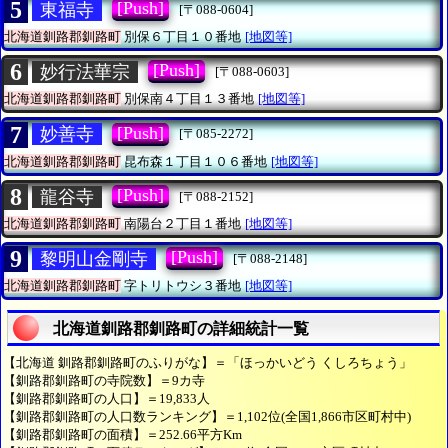
5
[Push]
東福寺
[〒088-0604]
北海道釧路郡釧路町
別保６丁目１０番地
[地図等]
6
[Push]
妙行法華宗
[〒088-0603]
北海道釧路郡釧路町
別保南４丁目１３番地
[地図等]
7
[Push]
妙善寺
[〒085-2272]
北海道釧路郡釧路町
昆布森１丁目１０６番地
[地図等]
8
[Push]
龍谷寺
[〒088-2152]
北海道釧路郡釧路町
南陽台２丁目１番地
[地図等]
9
[Push]
黎明山金剛寺
[〒088-2148]
北海道釧路郡釧路町
字トリトウシ３番地
[地図等]
北海道釧路郡釧路町の詳細統計一覧
【北海道 釧路郡釧路町のふりがな】＝「ほっかいどう くしろちょう」
【釧路郡釧路町の寺院数】＝9カ寺
【釧路郡釧路町の人口】＝19,833人
【釧路郡釧路町の人口数ランキング】＝1,102位(全国1,866市区町村中)
【釧路郡釧路町の面積】＝252.66平方Km