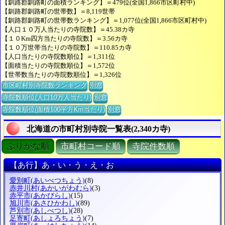
【釧路郡釧路町の面積ランキング】＝479位(全国1,866市区町村中)
【釧路郡釧路町の世帯数】＝8,119世帯
【釧路郡釧路町の世帯数ランキング】＝1,077位(全国1,866市区町村中)
【人口１０万人当たりの寺院数】＝45.38カ寺
【１０Km四方当たりの寺院数】＝3.56カ寺
【１０万世帯当たりの寺院数】＝110.85カ寺
【人口当たりの寺院数順位】＝1,311位
【面積当たりの寺院数順位】＝1,572位
【世帯数当たりの寺院数順位】＝1,326位
市区町村別寺院数ランキング
別窓
寺院数順位(人口10万人当たり)
別窓
寺院数順位(面積100平方Km当たり)
別窓
北海道の市町村別寺院一覧表(2,340カ寺)
ぶりがな順
市町村コード順
寺院件数順
【あ行】あ・い・う・え・お
愛別町
(あいべつちょう)
(8)
赤井川村
(あかいがわむら)
(3)
赤平市
(あかびらし)
(15)
旭川市
(あさひかわし)
(89)
芦別市
(あしべつし)
(28)
足寄町
(あしょろちょう)
(7)