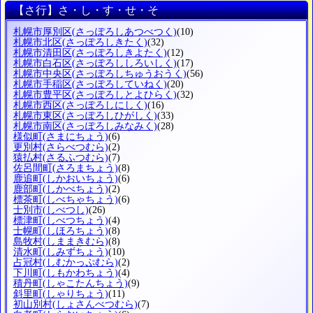
【さ行】さ・し・す・せ・そ
札幌市厚別区
(さっぽろしあつべつく)
(10)
札幌市北区
(さっぽろしきたく)
(32)
札幌市清田区
(さっぽろしきよたく)
(12)
札幌市白石区
(さっぽろししろいしく)
(17)
札幌市中央区
(さっぽろしちゅうおうく)
(56)
札幌市手稲区
(さっぽろしていねく)
(20)
札幌市豊平区
(さっぽろしとよひらく)
(32)
札幌市西区
(さっぽろしにしく)
(16)
札幌市東区
(さっぽろしひがしく)
(33)
札幌市南区
(さっぽろしみなみく)
(28)
様似町
(さまにちょう)
(6)
更別村
(さらべつむら)
(2)
猿払村
(さるふつむら)
(7)
佐呂間町
(さろまちょう)
(8)
鹿追町
(しかおいちょう)
(6)
鹿部町
(しかべちょう)
(2)
標茶町
(しべちゃちょう)
(6)
士別市
(しべつし)
(26)
標津町
(しべつちょう)
(4)
士幌町
(しほろちょう)
(8)
島牧村
(しままきむら)
(8)
清水町
(しみずちょう)
(10)
占冠村
(しむかっぷむら)
(2)
下川町
(しもかわちょう)
(4)
積丹町
(しゃこたんちょう)
(9)
斜里町
(しゃりちょう)
(11)
初山別村
(しょさんべつむら)
(7)