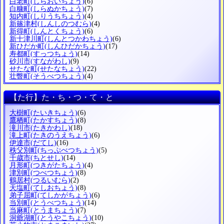
白老町
(しらおいちょう)
(6)
白糠町
(しらぬかちょう)
(7)
知内町
(しりうちちょう)
(4)
新篠津村
(しんしのつむら)
(4)
新得町
(しんとくちょう)
(6)
新十津川町
(しんとつかわちょう)
(6)
新ひだか町
(しんひだかちょう)
(17)
寿都町
(すっつちょう)
(14)
砂川市
(すながわし)
(9)
せたな町
(せたなちょう)
(22)
壮瞥町
(そうべつちょう)
(4)
【た行】た・ち・つ・て・と
大樹町
(たいきちょう)
(6)
鷹栖町
(たかすちょう)
(8)
滝川市
(たきかわし)
(18)
滝上町
(たきのうえちょう)
(6)
伊達市
(だてし)
(16)
秩父別町
(ちっぷべつちょう)
(5)
千歳市
(ちとせし)
(14)
月形町
(つきがたちょう)
(4)
津別町
(つべつちょう)
(8)
鶴居村
(つるいむら)
(2)
天塩町
(てしおちょう)
(8)
弟子屈町
(てしかがちょう)
(6)
当別町
(とうべつちょう)
(14)
当麻町
(とうまちょう)
(7)
洞爺湖町
(とうやこちょう)
(10)