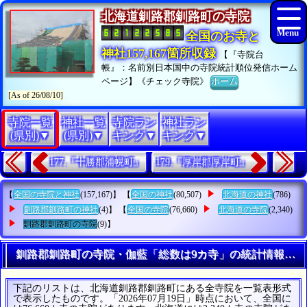
北海道釧路郡釧路町の寺院
全国のお寺と
神社157,167箇所収録
【『寺院台
帳』：名前別日本国中の寺院統計順位発信ホーム
ページ】《チェック寺院》
ホーム
[As of 26/08/10]
寺院一覧
神社一覧
寺院ラン
神社ラン
(県別)▼
(県別)▼
キング▼
キング▼
177.『十勝郡浦幌町』
179.『厚岸郡厚岸町』
【
全国の寺院と神社
(157,167)】 【
全国の神社
(80,507)
北海道の神社
(786)
釧路郡釧路町の神社
(4)】 【
全国の寺院
(76,660)
北海道の寺院
(2,340)
釧路郡釧路町の寺院
(9)】
釧路郡釧路町の寺院・伽藍「総数は9カ寺」の統計情報一覧
下記のリストは、北海道釧路郡釧路町にある全寺院を一覧表形式
で表示したものです。「2026年07月19日」時点において、全国に