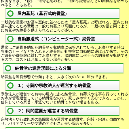
位牌を置き、下段にご遺骨を納める。ご遺影や記念品などの副葬品を納めら
れるところもある。
屋内墓苑（墓石式納骨堂）
一般的な霊園のお墓を室内に並べるため「屋内墓苑」と呼ばれる。室内にお
墓を建てるため費用は一般なお墓より高額になるが、一般のお墓と同じよう
にお花やお線香を供えられるところが多い。
自動搬送式（コンピューター式）納骨堂
通常はご遺骨を納めた納骨箱が収納庫に保管されている。お参りする時は、
専用のカードなどを入れると納骨箱が礼拝室に自動的に運ばれて来て、その
ご遺骨や御位牌に対してお参りする。収納庫には何千もの納骨箱が収納でき
るので、コストはお墓より安い場合が多い。
納骨堂の運営形態による分類
納骨堂を運営形態で分類すると、大きく次の３つに区分できる。
１）寺院や宗教法人が運営する納骨堂
宗教法人が運営するお寺の境内にある納骨堂。お葬式や法事を行ってくれる
お寺が管理運営している納骨堂なので、親しみやすく安心できる。しかし、
信仰している宗旨・宗派でないと納骨できない場合もある。
２）民間霊園が運営する納骨堂
宗教法人や行政以外の民間業者が運営する納骨堂。宗旨・宗派が自由であ
り、バリアフリーや交通のアクセスが良い場合が多い。