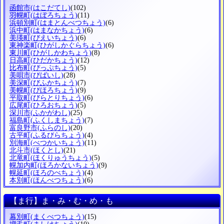
函館市
(はこだてし)
(102)
羽幌町
(はぼろちょう)
(11)
浜頓別町
(はまとんべつちょう)
(6)
浜中町
(はまなかちょう)
(6)
美瑛町
(びえいちょう)
(6)
東神楽町
(ひがしかぐらちょう)
(6)
東川町
(ひがしかわちょう)
(8)
日高町
(ひだかちょう)
(12)
比布町
(ぴっぷちょう)
(5)
美唄市
(びばいし)
(28)
美深町
(びふかちょう)
(7)
美幌町
(びほろちょう)
(9)
平取町
(びらとりちょう)
(6)
広尾町
(ひろおちょう)
(5)
深川市
(ふかがわし)
(25)
福島町
(ふくしまちょう)
(7)
富良野市
(ふらのし)
(20)
古平町
(ふるびらちょう)
(4)
別海町
(べつかいちょう)
(11)
北斗市
(ほくとし)
(21)
北竜町
(ほくりゅうちょう)
(5)
幌加内町
(ほろかないちょう)
(9)
幌延町
(ほろのべちょう)
(4)
本別町
(ほんべつちょう)
(6)
【ま行】ま・み・む・め・も
幕別町
(まくべつちょう)
(15)