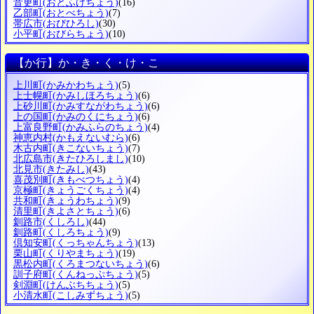
音更町
(おとふけちょう)
(16)
乙部町
(おとべちょう)
(7)
帯広市
(おびひろし)
(30)
小平町
(おびらちょう)
(10)
【か行】か・き・く・け・こ
上川町
(かみかわちょう)
(5)
上士幌町
(かみしほろちょう)
(6)
上砂川町
(かみすながわちょう)
(6)
上の国町
(かみのくにちょう)
(6)
上富良野町
(かみふらのちょう)
(4)
神恵内村
(かもえないむら)
(6)
木古内町
(きこないちょう)
(7)
北広島市
(きたひろしまし)
(10)
北見市
(きたみし)
(43)
喜茂別町
(きもべつちょう)
(4)
京極町
(きょうごくちょう)
(4)
共和町
(きょうわちょう)
(9)
清里町
(きよさとちょう)
(6)
釧路市
(くしろし)
(44)
釧路町
(くしろちょう)
(9)
倶知安町
(くっちゃんちょう)
(13)
栗山町
(くりやまちょう)
(19)
黒松内町
(くろまつないちょう)
(6)
訓子府町
(くんねっぷちょう)
(5)
剣淵町
(けんぶちちょう)
(5)
小清水町
(こしみずちょう)
(5)