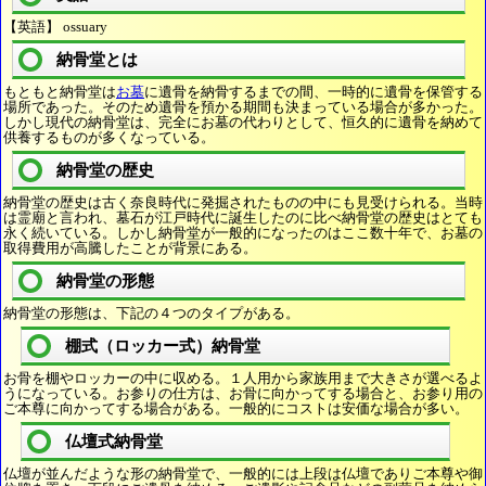
【英語】 ossuary
納骨堂とは
もともと納骨堂は
お墓
に遺骨を納骨するまでの間、一時的に遺骨を保管する
場所であった。そのため遺骨を預かる期間も決まっている場合が多かった。
しかし現代の納骨堂は、完全にお墓の代わりとして、恒久的に遺骨を納めて
供養するものが多くなっている。
納骨堂の歴史
納骨堂の歴史は古く奈良時代に発掘されたものの中にも見受けられる。当時
は霊廟と言われ、墓石が江戸時代に誕生したのに比べ納骨堂の歴史はとても
永く続いている。しかし納骨堂が一般的になったのはここ数十年で、お墓の
取得費用が高騰したことが背景にある。
納骨堂の形態
納骨堂の形態は、下記の４つのタイプがある。
棚式（ロッカー式）納骨堂
お骨を棚やロッカーの中に収める。１人用から家族用まで大きさが選べるよ
うになっている。お参りの仕方は、お骨に向かってする場合と、お参り用の
ご本尊に向かってする場合がある。一般的にコストは安価な場合が多い。
仏壇式納骨堂
仏壇が並んだような形の納骨堂で、一般的には上段は仏壇でありご本尊や御