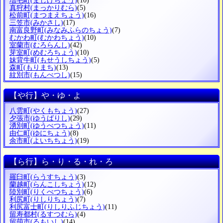
増毛町
(ましけちょう)
(10)
真狩村
(まっかりむら)
(5)
松前町
(まつまえちょう)
(16)
三笠市
(みかさし)
(17)
南富良野町
(みなみふらのちょう)
(7)
むかわ町
(むかわちょう)
(10)
室蘭市
(むろらんし)
(42)
芽室町
(めむろちょう)
(10)
妹背牛町
(もせうしちょう)
(5)
森町
(もりまち)
(13)
紋別市
(もんべつし)
(15)
【や行】や・ゆ・よ
八雲町
(やくもちょう)
(27)
夕張市
(ゆうばりし)
(29)
湧別町
(ゆうべつちょう)
(11)
由仁町
(ゆにちょう)
(8)
余市町
(よいちちょう)
(19)
【ら行】ら・り・る・れ・ろ
羅臼町
(らうすちょう)
(3)
蘭越町
(らんこしちょう)
(12)
陸別町
(りくべつちょう)
(6)
利尻町
(りしりちょう)
(7)
利尻富士町
(りしりふじちょう)
(11)
留寿都村
(るすつむら)
(4)
留萌市
(るもいし)
(14)