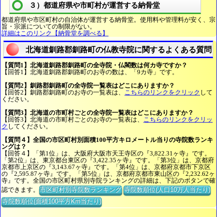
３）都道府県や市町村が運営する納骨堂
都道府県や市区町村の自治体が運営する納骨堂。使用料や管理料が安く、宗
旨・宗派についての制限がない。
詳細はこのリンク【納骨堂を調べる】
北海道釧路郡釧路町の仏教寺院に関するよくある質問
【質問1】北海道釧路郡釧路町の全寺院・仏閣数は何カ寺ですか？
【回答1】北海道釧路郡釧路町のお寺の数は、「9カ寺」です。
【質問2】釧路郡釧路町の全寺院一覧表はどこにありますか？
【回答2】釧路郡釧路町のお寺の一覧表は、
こちらのリンクをクリック
して
ください。
【質問3】北海道の市町村ごとの全寺院一覧表はどこにありますか？
【回答3】北海道の市町村ごとのお寺の一覧表は、
こちらのリンクをクリッ
ク
してください。
【質問４】全国の市区町村別面積100平方キロメートル当りの寺院数ランキ
ングは？
【回答４】「第1位」は、大阪府大阪市天王寺区の『3,822.31ヶ寺』です。
「第2位」は、東京都台東区の『3,422.35ヶ寺』です。「第3位」は、京都府
京都市上京区の『3,143.67ヶ寺』です。「第4位」は、京都府京都市下京区
の『2,595.87ヶ寺』です。「第5位」は、京都府京都市東山区の『2,232.62ヶ
寺』です。全国の市区町村県別寺院ランキングの詳細は、下記のボタンで確
認できます。
市区町村別寺院数ランキング
寺院数順位(人口10万人当たり)
寺院数順位(面積100平方Km当たり)