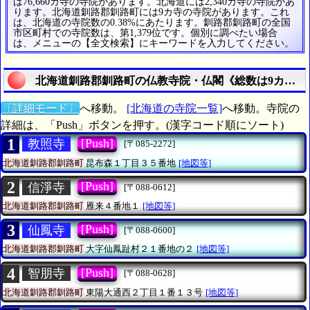
は76,660カ寺の寺院があります。北海道には2,340カ寺の寺院があ
ります。北海道釧路郡釧路町には9カ寺の寺院があります。これ
は、北海道の寺院数の0.38%にあたります。釧路郡釧路町の全国
市区町村での寺院数は、第1,379位です。個別に調べたい場合
は、メニューの【全文検索】にキーワードを入力してください。
北海道釧路郡釧路町の仏教寺院・仏閣《総数は9カ寺》
〔詳細モード〕
へ移動。
[北海道の寺院一覧]
へ移動。寺院の
詳細は、「Push」ボタンを押す。(漢字コード順にソート)
1
[Push]
教照寺
[〒085-2272]
北海道釧路郡釧路町
昆布森１丁目３５番地
[地図等]
2
[Push]
信淨寺
[〒088-0612]
北海道釧路郡釧路町
雁来４番地１
[地図等]
3
[Push]
仙鳳寺
[〒088-0600]
北海道釧路郡釧路町
大字仙鳳趾村２１番地の２
[地図等]
4
[Push]
智朋寺
[〒088-0628]
北海道釧路郡釧路町
東陽大通西２丁目１番１３号
[地図等]