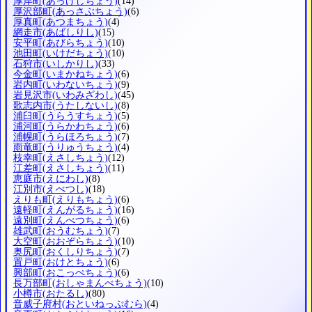
厚岸町
(あっけしちょう)
(14)
厚沢部町
(あっさぶちょう)
(6)
厚真町
(あつまちょう)
(4)
網走市
(あばしりし)
(15)
安平町
(あびらちょう)
(10)
池田町
(いけだちょう)
(10)
石狩市
(いしかりし)
(33)
今金町
(いまかねちょう)
(6)
岩内町
(いわないちょう)
(9)
岩見沢市
(いわみざわし)
(45)
歌志内市
(うたしないし)
(8)
浦臼町
(うらうすちょう)
(5)
浦河町
(うらかわちょう)
(6)
浦幌町
(うらほろちょう)
(7)
雨竜町
(うりゅうちょう)
(4)
枝幸町
(えさしちょう)
(12)
江差町
(えさしちょう)
(11)
恵庭市
(えにわし)
(8)
江別市
(えべつし)
(18)
えりも町
(えりもちょう)
(6)
遠軽町
(えんがるちょう)
(16)
遠別町
(えんべつちょう)
(6)
雄武町
(おうむちょう)
(7)
大空町
(おおぞらちょう)
(10)
奥尻町
(おくしりちょう)
(7)
置戸町
(おけとちょう)
(6)
興部町
(おこっぺちょう)
(6)
長万部町
(おしゃまんべちょう)
(10)
小樽市
(おたるし)
(80)
音威子府村
(おといねっぷむら)
(4)