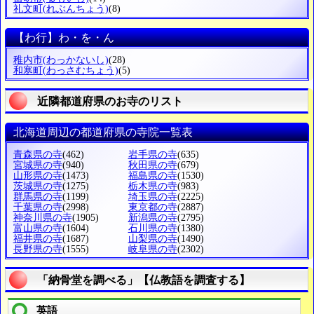
礼文町
(れぶんちょう)
(8)
【わ行】わ・を・ん
稚内市
(わっかないし)
(28)
和寒町
(わっさむちょう)
(5)
近隣都道府県のお寺のリスト
北海道周辺の都道府県の寺院一覧表
青森県の寺
(462)
岩手県の寺
(635)
宮城県の寺
(940)
秋田県の寺
(679)
山形県の寺
(1473)
福島県の寺
(1530)
茨城県の寺
(1275)
栃木県の寺
(983)
群馬県の寺
(1199)
埼玉県の寺
(2225)
千葉県の寺
(2998)
東京都の寺
(2887)
神奈川県の寺
(1905)
新潟県の寺
(2795)
富山県の寺
(1604)
石川県の寺
(1380)
福井県の寺
(1687)
山梨県の寺
(1490)
長野県の寺
(1555)
岐阜県の寺
(2302)
「納骨堂を調べる」【仏教語を調査する】
英語