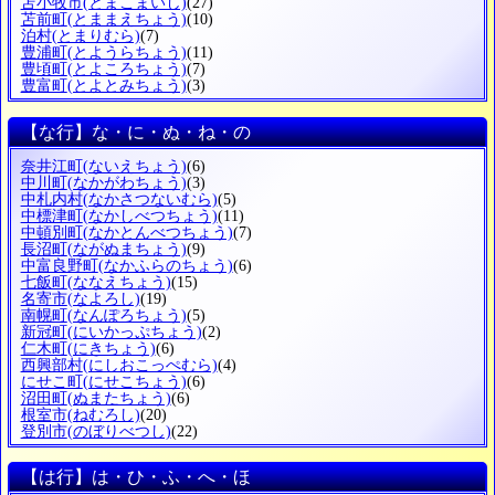
苫小牧市
(とまこまいし)
(27)
苫前町
(とままえちょう)
(10)
泊村
(とまりむら)
(7)
豊浦町
(とようらちょう)
(11)
豊頃町
(とよころちょう)
(7)
豊富町
(とよとみちょう)
(3)
【な行】な・に・ぬ・ね・の
奈井江町
(ないえちょう)
(6)
中川町
(なかがわちょう)
(3)
中札内村
(なかさつないむら)
(5)
中標津町
(なかしべつちょう)
(11)
中頓別町
(なかとんべつちょう)
(7)
長沼町
(ながぬまちょう)
(9)
中富良野町
(なかふらのちょう)
(6)
七飯町
(ななえちょう)
(15)
名寄市
(なよろし)
(19)
南幌町
(なんぽろちょう)
(5)
新冠町
(にいかっぷちょう)
(2)
仁木町
(にきちょう)
(6)
西興部村
(にしおこっぺむら)
(4)
にせこ町
(にせこちょう)
(6)
沼田町
(ぬまたちょう)
(6)
根室市
(ねむろし)
(20)
登別市
(のぼりべつし)
(22)
【は行】は・ひ・ふ・へ・ほ