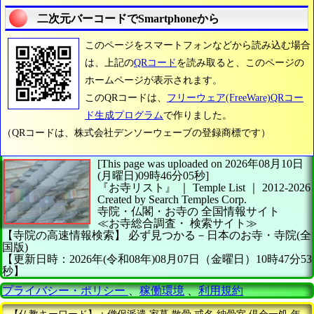
二次元バーコードでSmartphoneから
このページをスマートフォンなどから読み込む場合
は、上記の
QRコード
を読み取ると、このページの
ホームページが表示されます。
このQRコードは、
フリーウェア(FreeWare)QRコー
ド生成プログラム
で作りました。
（QRコードは、株式会社デンソーウェーブの登録商標です）
[This page was uploaded on 2026年08月10日
(月曜日)09時46分05秒]
『お寺リスト』 ｜ Temple List
｜
2012-2026
Created by
Search Temples Corp.
寺院・仏閣・お寺の
全国情報サイト
≪お寺総合調査・
検索サイト≫
【寺院の高速情報検索】
必ず見つかる－日本のお寺・寺院(全
国版)
【更新日時：2026年(令和08年)08月07日（金曜日）10時47分53
秒】
プライバシー・ポリシー
、
稼働環境
、
利用規約