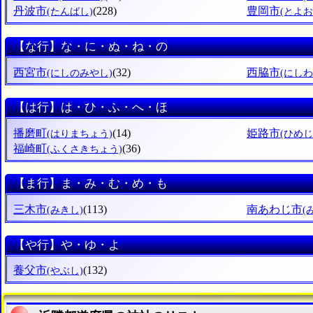
丹波市
(228)
豊岡市
(たんばし)
(とよお
【な行】な・に・ぬ・ね・の
西宮市
(32)
西脇市
(にしのみやし)
(にしわ
【は行】は・ひ・ふ・へ・ほ
播磨町
(14)
姫路市
(はりまちょう)
(ひめじ
福崎町
(36)
(ふくさきちょう)
【ま行】ま・み・む・め・も
三木市
(113)
南あわじ市
(みきし)
(
【や行】や・ゆ・よ
養父市
(132)
(やぶし)