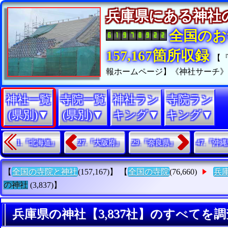
兵庫県にある神
全国のお
157,167箇所収録
【
報ホームページ】《神社サーチ
神社一覧
寺院一覧
神社ラン
寺院ラン
(県別)▼
(県別)▼
キング▼
キング▼
1.『北海道』
27.『大阪府』
29.『奈良県』
47.『沖
【
全国の寺院と神社
(157,167)】 【
全国の寺院
(76,660)
兵
の神社
(3,837)】
兵庫県の神社【3,837社】のすべてを調