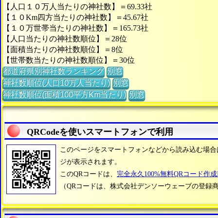
【人口１０万人当たりの神社数】＝69.33社
【１０Km四方当たりの神社数】＝45.67社
【１０万世帯当たりの神社数】＝165.73社
【人口当たりの神社数順位】＝28位
【面積当たりの神社数順位】＝8位
【世帯数当たりの神社数順位】＝30位
都道府県別神社数ランキング
別窓
神社数順位(人口10万人当たり)
別窓
神社数順位(面積100平方Km当たり)
別窓
QRCodeを使いスマートフォンで利用
このページをスマートフォンなどから読み込む場合
ジが表示されます。
このQRコードは、
完全永久100%無料QRコード作成Pr
（QRコードは、株式会社デンソーウェーブの登録