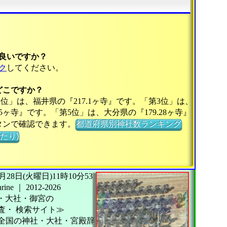
良いですか？
ク
してください。
どこですか？
2位」は、福井県の『217.1ヶ寺』です。「第3位」は、
75ヶ寺』です。「第5位」は、大分県の『179.28ヶ寺』
タンで確認できます。
都道府県別神社数ランキング
たり)
26年07月28日(火曜日)11時10分53
ine
｜
2012-2026
・大社・御宮の
査・
検索サイト≫
全国の神社・大社・宮殿辞