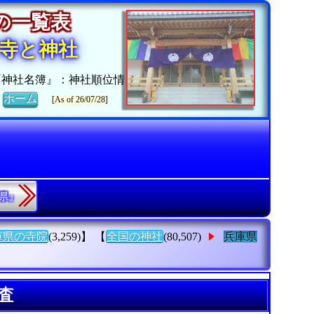
社の一覧表
寺と神社
『神社名簿』：神社順位情
》
ホーム
[As of 26/07/28]
縄県』
庫県の寺院
(3,259)】 【
全国の神社
(80,507)
兵庫県
査