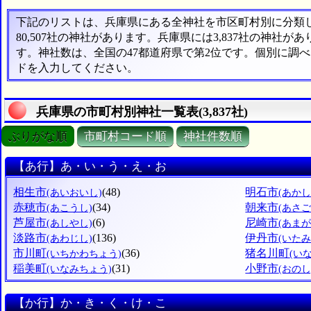
下記のリストは、兵庫県にある全神社を市区町村別に分類した
80,507社の神社があります。兵庫県には3,837社の神社が
す。神社数は、全国の47都道府県で第2位です。個別に調
ドを入力してください。
兵庫県の市町村別神社一覧表(3,837社)
ぶりがな順
市町村コード順
神社件数順
【あ行】あ・い・う・え・お
相生市
(48)
明石市
(あいおいし)
(あかし
赤穂市
(34)
朝来市
(あこうし)
(あさご
芦屋市
(6)
尼崎市
(あしやし)
(あま
淡路市
(136)
伊丹市
(あわじし)
(いたみ
市川町
(36)
猪名川町
(いちかわちょう)
(い
稲美町
(31)
小野市
(いなみちょう)
(おのし
【か行】か・き・く・け・こ