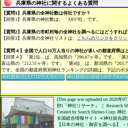
兵庫県の神社に関するよくある質問
【質問1】兵庫県の全神社数は何社ですか？
【回答1】兵庫県の神社数は、「3,837社」です。
【質問2】兵庫県の市町村毎の全神社を調べるにはどうすれば
【回答2】兵庫県の全神社リストは、
こちらのリンクをクリッ
【質問４】全国で人口10万人当りの神社が多いの都道府県は
【回答４】「第1位」は、高知県の『296.87ヶ寺』です。「第
富山県の『212.51ヶ寺』です。「第4位」は、新潟県の『203.
です。全国の都道府県別神社ランキングの詳細は、下記のボ
神社数順位(人口10万人当たり)
神社数順位(面積100平方Km当
[This page was uploaded on 20
秒]
『神社リサーチ』 ｜ Research Shr
Created by
Search Shrines Corp.
神社
全国総合情報サイト
≪神社統合調
【日本の神社・御宮を調べる】
－