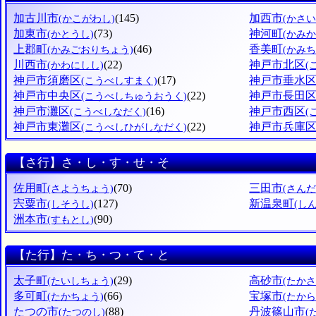
加古川市
(145)
加西市
(かこがわし)
(かさい
加東市
(73)
神河町
(かとうし)
(かみ
上郡町
(46)
香美町
(かみごおりちょう)
(かみち
川西市
(22)
神戸市北区
(かわにしし)
(
神戸市須磨区
(17)
神戸市垂水
(こうべしすまく)
神戸市中央区
(22)
神戸市長田
(こうべしちゅうおうく)
神戸市灘区
(16)
神戸市西区
(こうべしなだく)
(
神戸市東灘区
(22)
神戸市兵庫
(こうべしひがしなだく)
【さ行】さ・し・す・せ・そ
佐用町
(70)
三田市
(さようちょう)
(さんだ
宍粟市
(127)
新温泉町
(しそうし)
(し
洲本市
(90)
(すもとし)
【た行】た・ち・つ・て・と
太子町
(29)
高砂市
(たいしちょう)
(たかさ
多可町
(66)
宝塚市
(たかちょう)
(たか
たつの市
(88)
丹波篠山市
(たつのし)
(