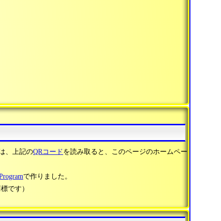
は、上記の
QRコード
を読み取ると、このページのホームペー
ogram
で作りました。
商標です）