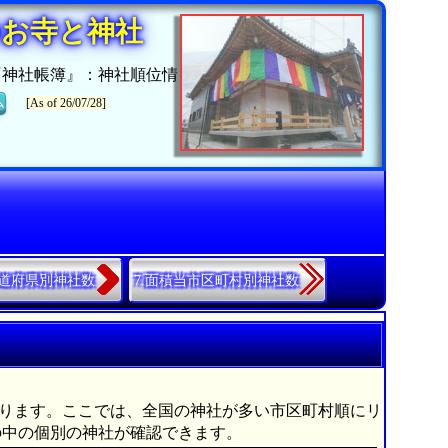
のお寺と神社
『神社帳簿』：神社順位情
ム
[As of 26/07/28]
都道府県別神社数
7.面積当市区町村別神社数
07社あります。ここでは、全国の神社が多い市区町村順にリ
の中の個別の神社が確認できます。