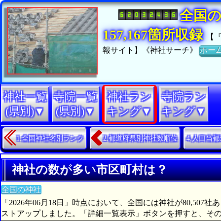
全国
157,167箇所収録
【
報サイト】《神社サーチ》
ホー
神社一覧
寺院一覧
神社ラン
寺院ラン
(県別)▼
(県別)▼
キング▼
キング▼
1.全国神社名別ランク
2.都道府県別神社数順位
4.人口当
神社の数が多い市区町村は？
全国の神社
「2026年06月18日」時点において、全国には神社が80,5
ストアップしました。「詳細一覧表示」ボタンを押すと、そ