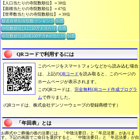
【人口当たりの寺院数順位】＝38位
【面積当たりの寺院数順位】＝47位
【世帯数当たりの寺院数順位】＝39位
都道府県別寺院数ランキング
別窓
寺院数順位(人口10万人当たり)
別窓
寺院数順位(面積100平方Km当たり)
別窓
QRコードで利用するには
このページをスマートフォンなどから読み込む場合
は、上記の
QRコード
を読み取ると、このページの
ホームページが表示されます。
このQRコードは、
完全無料QRコード作成プログラ
ム
で作りました。
（QRコードは、株式会社デンソーウェーブの登録商標です）
「年回表」とは
お葬式やご葬儀の後の法要には、「中陰法要日」と「年忌法要」がありま
す。下記の画面でご命日を選択すると、「中陰法要日」と「年忌法要」が自