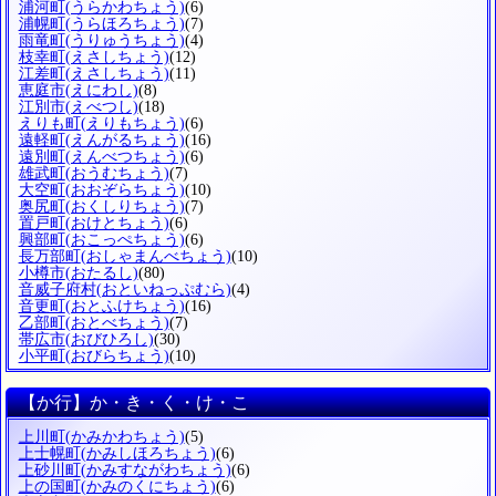
浦河町
(うらかわちょう)
(6)
浦幌町
(うらほろちょう)
(7)
雨竜町
(うりゅうちょう)
(4)
枝幸町
(えさしちょう)
(12)
江差町
(えさしちょう)
(11)
恵庭市
(えにわし)
(8)
江別市
(えべつし)
(18)
えりも町
(えりもちょう)
(6)
遠軽町
(えんがるちょう)
(16)
遠別町
(えんべつちょう)
(6)
雄武町
(おうむちょう)
(7)
大空町
(おおぞらちょう)
(10)
奥尻町
(おくしりちょう)
(7)
置戸町
(おけとちょう)
(6)
興部町
(おこっぺちょう)
(6)
長万部町
(おしゃまんべちょう)
(10)
小樽市
(おたるし)
(80)
音威子府村
(おといねっぷむら)
(4)
音更町
(おとふけちょう)
(16)
乙部町
(おとべちょう)
(7)
帯広市
(おびひろし)
(30)
小平町
(おびらちょう)
(10)
【か行】か・き・く・け・こ
上川町
(かみかわちょう)
(5)
上士幌町
(かみしほろちょう)
(6)
上砂川町
(かみすながわちょう)
(6)
上の国町
(かみのくにちょう)
(6)