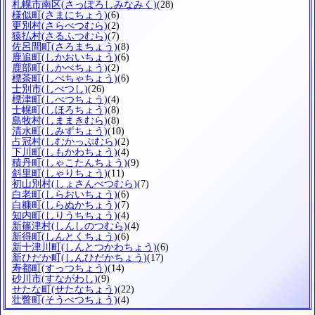
札幌市南区
(さっぽろしみなみく)
(28)
様似町
(さまにちょう)
(6)
更別村
(さらべつむら)
(2)
猿払村
(さるふつむら)
(7)
佐呂間町
(さろまちょう)
(8)
鹿追町
(しかおいちょう)
(6)
鹿部町
(しかべちょう)
(2)
標茶町
(しべちゃちょう)
(6)
士別市
(しべつし)
(26)
標津町
(しべつちょう)
(4)
士幌町
(しほろちょう)
(8)
島牧村
(しままきむら)
(8)
清水町
(しみずちょう)
(10)
占冠村
(しむかっぷむら)
(2)
下川町
(しもかわちょう)
(4)
積丹町
(しゃこたんちょう)
(9)
斜里町
(しゃりちょう)
(11)
初山別村
(しょさんべつむら)
(7)
白老町
(しらおいちょう)
(6)
白糠町
(しらぬかちょう)
(7)
知内町
(しりうちちょう)
(4)
新篠津村
(しんしのつむら)
(4)
新得町
(しんとくちょう)
(6)
新十津川町
(しんとつかわちょう)
(6)
新ひだか町
(しんひだかちょう)
(17)
寿都町
(すっつちょう)
(14)
砂川市
(すながわし)
(9)
せたな町
(せたなちょう)
(22)
壮瞥町
(そうべつちょう)
(4)