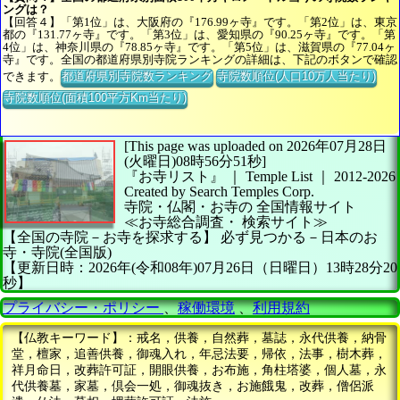
ングは？
【回答４】「第1位」は、大阪府の『176.99ヶ寺』です。「第2位」は、東京
都の『131.77ヶ寺』です。「第3位」は、愛知県の『90.25ヶ寺』です。「第
4位」は、神奈川県の『78.85ヶ寺』です。「第5位」は、滋賀県の『77.04ヶ
寺』です。全国の都道府県別寺院ランキングの詳細は、下記のボタンで確認
できます。
都道府県別寺院数ランキング
寺院数順位(人口10万人当たり)
寺院数順位(面積100平方Km当たり)
[This page was uploaded on 2026年07月28日
(火曜日)08時56分51秒]
『お寺リスト』 ｜ Temple List
｜
2012-2026
Created by
Search Temples Corp.
寺院・仏閣・お寺の
全国情報サイト
≪お寺総合調査・
検索サイト≫
【全国の寺院－お寺を探求する】
必ず見つかる－日本のお
寺・寺院(全国版)
【更新日時：2026年(令和08年)07月26日（日曜日）13時28分20
秒】
プライバシー・ポリシー
、
稼働環境
、
利用規約
【仏教キーワード】：戒名，供養，自然葬，墓誌，永代供養，納骨
堂，檀家，追善供養，御魂入れ，年忌法要，帰依，法事，樹木葬，
祥月命日，改葬許可証，開眼供養，お布施，角柱塔婆，個人墓，永
代供養墓，家墓，倶会一処，御魂抜き，お施餓鬼，改葬，僧侶派