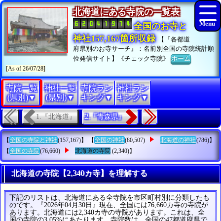
北海道にある寺院の一覧表
全国のお寺と
神社157,167箇所収録
【『各都道
府県別のお寺サーチ』：名前別全国の寺院統計順
位発信サイト】《チェック寺院》
ホーム
[As of 26/07/28]
寺院一覧
神社一覧
寺院ラン
神社ラン
(県別)▼
(県別)▼
キング▼
キング▼
1.『北海道』
2.『青森県』
【
全国の寺院と神社
(157,167)】 【
全国の神社
(80,507)
北海道の神社
(786)】
【
全国の寺院
(76,660)
北海道の寺院
(2,340)】
北海道の寺院【2,340カ寺】を理解する
下記のリストは、北海道にある全寺院を市区町村別に分類したも
のです。『2026年04月30日』現在、全国には76,660カ寺の寺院が
あります。北海道には2,340カ寺の寺院があります。これは、全
国の寺院の3.05%にあたります。寺院数は、全国の47都道府県で