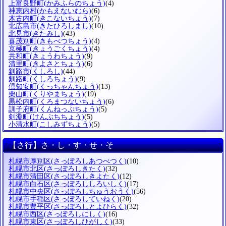
上富良野町
(かみふらのちょう)
(4)
神恵内村
(かもえないむら)
(6)
木古内町
(きこないちょう)
(7)
北広島市
(きたひろしまし)
(10)
北見市
(きたみし)
(43)
喜茂別町
(きもべつちょう)
(4)
京極町
(きょうごくちょう)
(4)
共和町
(きょうわちょう)
(9)
清里町
(きよさとちょう)
(6)
釧路市
(くしろし)
(44)
釧路町
(くしろちょう)
(9)
倶知安町
(くっちゃんちょう)
(13)
栗山町
(くりやまちょう)
(19)
黒松内町
(くろまつないちょう)
(6)
訓子府町
(くんねっぷちょう)
(5)
剣淵町
(けんぶちちょう)
(5)
小清水町
(こしみずちょう)
(5)
【さ行】さ・し・す・せ・そ
札幌市厚別区
(さっぽろしあつべつく)
(10)
札幌市北区
(さっぽろしきたく)
(32)
札幌市清田区
(さっぽろしきよたく)
(12)
札幌市白石区
(さっぽろししろいしく)
(17)
札幌市中央区
(さっぽろしちゅうおうく)
(56)
札幌市手稲区
(さっぽろしていねく)
(20)
札幌市豊平区
(さっぽろしとよひらく)
(32)
札幌市西区
(さっぽろしにしく)
(16)
札幌市東区
(さっぽろしひがしく)
(33)