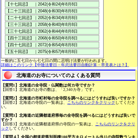
一般的に五七日から七七日の間に忌明け法要が行われます。
詳細はこのリンク【中陰法要日・年忌法要日自動計算・早見表とは？】
北海道のお寺についてのよくある質問
【質問1】北海道の全寺院・仏閣数は何カ寺ですか？
【回答1】北海道のお寺の数は、「2,340カ寺」です。
【質問2】北海道の市町村毎の全寺院を調べるにはどうすれば良いですか？
【回答2】北海道の寺院の一覧表は、
こちらのリンクをクリック
してくださ
い。
【質問3】北海道の近隣都道府県毎の全寺院を調べるにはどうすれば良いで
すか？
【回答3】北海道の近隣都道府県の寺院の一覧表は、
こちらのリンクをクリ
ック
してください。
【質問４】全国の都道府県別面積100平方キロメートル当りの寺院数ランキ