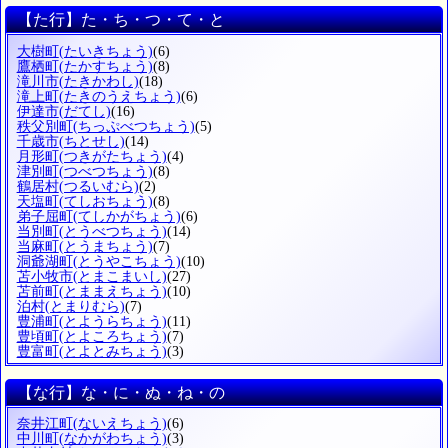
【た行】た・ち・つ・て・と
大樹町
(たいきちょう)
(6)
鷹栖町
(たかすちょう)
(8)
滝川市
(たきかわし)
(18)
滝上町
(たきのうえちょう)
(6)
伊達市
(だてし)
(16)
秩父別町
(ちっぷべつちょう)
(5)
千歳市
(ちとせし)
(14)
月形町
(つきがたちょう)
(4)
津別町
(つべつちょう)
(8)
鶴居村
(つるいむら)
(2)
天塩町
(てしおちょう)
(8)
弟子屈町
(てしかがちょう)
(6)
当別町
(とうべつちょう)
(14)
当麻町
(とうまちょう)
(7)
洞爺湖町
(とうやこちょう)
(10)
苫小牧市
(とまこまいし)
(27)
苫前町
(とままえちょう)
(10)
泊村
(とまりむら)
(7)
豊浦町
(とようらちょう)
(11)
豊頃町
(とよころちょう)
(7)
豊富町
(とよとみちょう)
(3)
【な行】な・に・ぬ・ね・の
奈井江町
(ないえちょう)
(6)
中川町
(なかがわちょう)
(3)