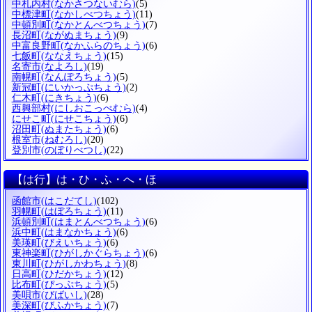
中札内村
(なかさつないむら)
(5)
中標津町
(なかしべつちょう)
(11)
中頓別町
(なかとんべつちょう)
(7)
長沼町
(ながぬまちょう)
(9)
中富良野町
(なかふらのちょう)
(6)
七飯町
(ななえちょう)
(15)
名寄市
(なよろし)
(19)
南幌町
(なんぽろちょう)
(5)
新冠町
(にいかっぷちょう)
(2)
仁木町
(にきちょう)
(6)
西興部村
(にしおこっぺむら)
(4)
にせこ町
(にせこちょう)
(6)
沼田町
(ぬまたちょう)
(6)
根室市
(ねむろし)
(20)
登別市
(のぼりべつし)
(22)
【は行】は・ひ・ふ・へ・ほ
函館市
(はこだてし)
(102)
羽幌町
(はぼろちょう)
(11)
浜頓別町
(はまとんべつちょう)
(6)
浜中町
(はまなかちょう)
(6)
美瑛町
(びえいちょう)
(6)
東神楽町
(ひがしかぐらちょう)
(6)
東川町
(ひがしかわちょう)
(8)
日高町
(ひだかちょう)
(12)
比布町
(ぴっぷちょう)
(5)
美唄市
(びばいし)
(28)
美深町
(びふかちょう)
(7)