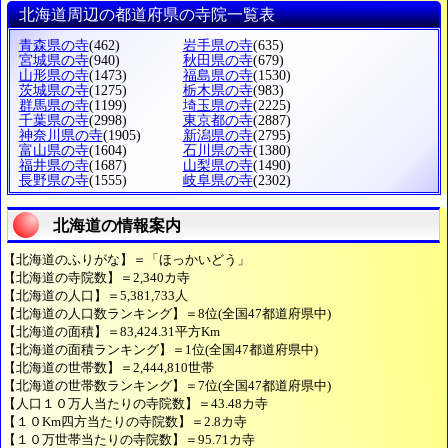
北海道周辺の都道府県の寺院一覧表
青森県の寺
(462)
岩手県の寺
(635)
宮城県の寺
(940)
秋田県の寺
(679)
山形県の寺
(1473)
福島県の寺
(1530)
茨城県の寺
(1275)
栃木県の寺
(983)
群馬県の寺
(1199)
埼玉県の寺
(2225)
千葉県の寺
(2998)
東京都の寺
(2887)
神奈川県の寺
(1905)
新潟県の寺
(2795)
富山県の寺
(1604)
石川県の寺
(1380)
福井県の寺
(1687)
山梨県の寺
(1490)
長野県の寺
(1555)
岐阜県の寺
(2302)
北海道の情報案内
【北海道のふりがな】＝「ほっかいどう」
【北海道の寺院数】＝2,340カ寺
【北海道の人口】＝5,381,733人
【北海道の人口数ランキング】＝8位(全国47都道府県中)
【北海道の面積】＝83,424.31平方Km
【北海道の面積ランキング】＝1位(全国47都道府県中)
【北海道の世帯数】＝2,444,810世帯
【北海道の世帯数ランキング】＝7位(全国47都道府県中)
【人口１０万人当たりの寺院数】＝43.48カ寺
【１０Km四方当たりの寺院数】＝2.8カ寺
【１０万世帯当たりの寺院数】＝95.71カ寺