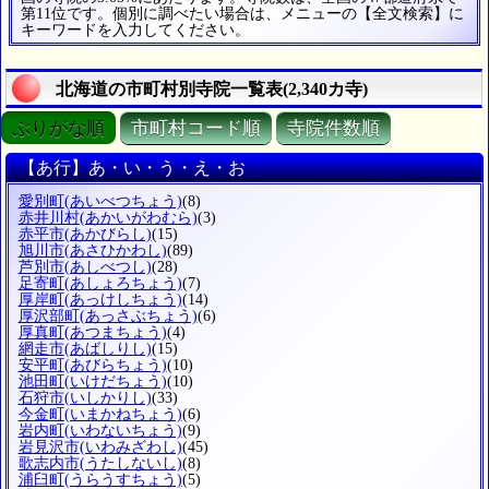
第11位です。個別に調べたい場合は、メニューの【全文検索】に
キーワードを入力してください。
北海道の市町村別寺院一覧表(2,340カ寺)
ぶりがな順
市町村コード順
寺院件数順
【あ行】あ・い・う・え・お
愛別町
(あいべつちょう)
(8)
赤井川村
(あかいがわむら)
(3)
赤平市
(あかびらし)
(15)
旭川市
(あさひかわし)
(89)
芦別市
(あしべつし)
(28)
足寄町
(あしょろちょう)
(7)
厚岸町
(あっけしちょう)
(14)
厚沢部町
(あっさぶちょう)
(6)
厚真町
(あつまちょう)
(4)
網走市
(あばしりし)
(15)
安平町
(あびらちょう)
(10)
池田町
(いけだちょう)
(10)
石狩市
(いしかりし)
(33)
今金町
(いまかねちょう)
(6)
岩内町
(いわないちょう)
(9)
岩見沢市
(いわみざわし)
(45)
歌志内市
(うたしないし)
(8)
浦臼町
(うらうすちょう)
(5)