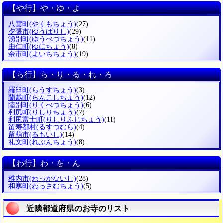
【や行】や・ゆ・よ
八雲町
(やくもちょう)
(27)
夕張市
(ゆうばりし)
(29)
湧別町
(ゆうべつちょう)
(11)
由仁町
(ゆにちょう)
(8)
余市町
(よいちちょう)
(19)
【ら行】ら・り・る・れ・ろ
羅臼町
(らうすちょう)
(3)
蘭越町
(らんこしちょう)
(12)
陸別町
(りくべつちょう)
(6)
利尻町
(りしりちょう)
(7)
利尻富士町
(りしりふじちょう)
(11)
留寿都村
(るすつむら)
(4)
留萌市
(るもいし)
(14)
礼文町
(れぶんちょう)
(8)
【わ行】わ・を・ん
稚内市
(わっかないし)
(28)
和寒町
(わっさむちょう)
(5)
近隣都道府県のお寺のリスト