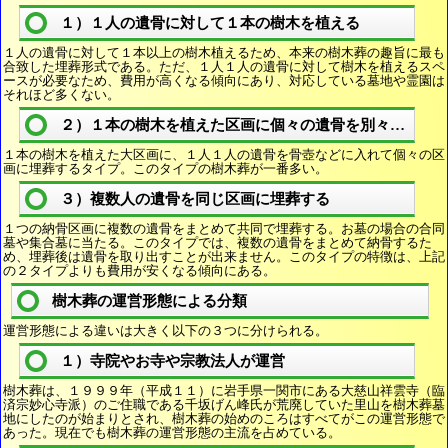
１）１人の遺骨に対して１本の樹木を植える
１人の遺骨に対して１本以上の樹木植えるため、本来の樹木葬の趣旨に最も
合致した埋葬形式である。ただ、１人１人の遺骨に対して樹木を植えるスペ
ースが必要なため、費用が高くなる傾向にあり、対応している墓地や霊園は
それほど多くない。
２）１本の樹木を植えた区画に個々の遺骨を別々に埋葬
１本の樹木を植えた大区画に、１人１人の遺骨を骨壺などに入れて個々の区
画に埋葬するタイプ。このタイプの樹木葬が一番多い。
３）複数人の遺骨を同じ区画に埋葬する
１つの納骨区画に複数の遺骨をまとめて共同で埋葬する。お墓の場合の合同
墓や集合墓に当たる。このタイプでは、複数の遺骨をまとめて納骨するた
め、埋葬後は遺骨を取り出すことが出来ません。このタイプの特徴は、上記
の２タイプよりも費用が安くなる傾向にある。
樹木葬の運営形態による分類
運営形態による違いは大きく以下の３つに分けられる。
１）寺院やお寺や宗教法人が運営
樹木葬は、１９９９年（平成１１）に岩手県一関市にある大慈山祥雲寺（臨
済宗妙心寺派）のご住職である千坂げん峰氏が荒廃していた里山を樹木葬墓
地にしたのが始まりとされ、樹木葬の始めのころはすべてがこの運営形態で
あった。現在でも樹木葬の運営形態の主流を占めている。