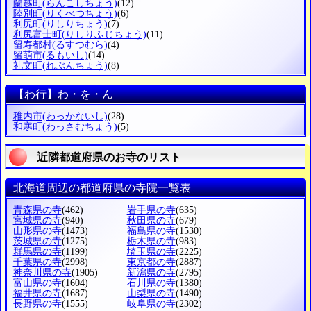
蘭越町
(らんこしちょう)
(12)
陸別町
(りくべつちょう)
(6)
利尻町
(りしりちょう)
(7)
利尻富士町
(りしりふじちょう)
(11)
留寿都村
(るすつむら)
(4)
留萌市
(るもいし)
(14)
礼文町
(れぶんちょう)
(8)
【わ行】わ・を・ん
稚内市
(わっかないし)
(28)
和寒町
(わっさむちょう)
(5)
近隣都道府県のお寺のリスト
北海道周辺の都道府県の寺院一覧表
青森県の寺
(462)
岩手県の寺
(635)
宮城県の寺
(940)
秋田県の寺
(679)
山形県の寺
(1473)
福島県の寺
(1530)
茨城県の寺
(1275)
栃木県の寺
(983)
群馬県の寺
(1199)
埼玉県の寺
(2225)
千葉県の寺
(2998)
東京都の寺
(2887)
神奈川県の寺
(1905)
新潟県の寺
(2795)
富山県の寺
(1604)
石川県の寺
(1380)
福井県の寺
(1687)
山梨県の寺
(1490)
長野県の寺
(1555)
岐阜県の寺
(2302)