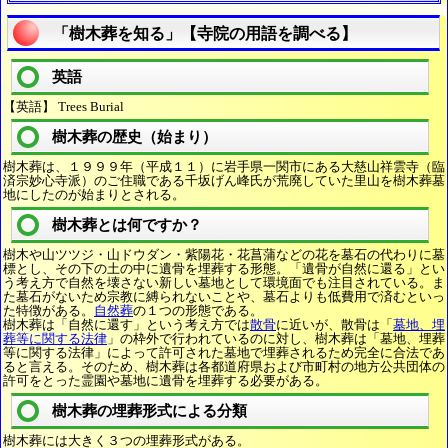
「樹木葬を知る」【寺院の用語を調べる】
英語
【英語】 Trees Burial
樹木葬の歴史（始まり）
樹木葬は、１９９９年（平成１１）に岩手県一関市にある大慈山祥雲寺（臨
済宗妙心寺派）のご住職である千坂げん峰氏が荒廃していた里山を樹木葬墓
地にしたのが始まりとされる。
樹木葬とは何ですか？
樹木や山ツツジ・山ドウダン・紫陽花・花菖蒲などの花を墓石の代わりに墓
標とし、その下の土の中に遺骨を埋葬する形態。「遺骨が自然に還る」とい
う考え方で自然を壊さない新しい墓地として環境面でも注目されている。ま
た墓石がないため宗教に縛られないことや、墓石よりも低費用で済むといっ
た特徴がある。
自然葬
の１つの形態である。
樹木葬は「自然に還す」という考え方では
散骨
に近いが、散骨は「
墓地、埋
葬等に関する法律
」の枠外で行われているのに対し、樹木葬は「墓地、埋葬
等に関する法律」によって許可された墓地で埋葬されるため完全に合法であ
ると言える。そのため、樹木葬は各都道府県および市町村の地方公共団体の
許可をとった霊園や墓地に遺骨を埋葬する必要がある。
樹木葬の埋葬形式による分類
樹木葬には大きく３つの埋葬形式がある。