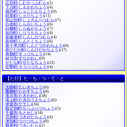
占冠村
(しむかっぷむら)
(2)
下川町
(しもかわちょう)
(4)
積丹町
(しゃこたんちょう)
(9)
斜里町
(しゃりちょう)
(11)
初山別村
(しょさんべつむら)
(7)
白老町
(しらおいちょう)
(6)
白糠町
(しらぬかちょう)
(7)
知内町
(しりうちちょう)
(4)
新篠津村
(しんしのつむら)
(4)
新得町
(しんとくちょう)
(6)
新十津川町
(しんとつかわちょう)
(6)
新ひだか町
(しんひだかちょう)
(17)
寿都町
(すっつちょう)
(14)
砂川市
(すながわし)
(9)
せたな町
(せたなちょう)
(22)
壮瞥町
(そうべつちょう)
(4)
【た行】た・ち・つ・て・と
大樹町
(たいきちょう)
(6)
鷹栖町
(たかすちょう)
(8)
滝川市
(たきかわし)
(18)
滝上町
(たきのうえちょう)
(6)
伊達市
(だてし)
(16)
秩父別町
(ちっぷべつちょう)
(5)
千歳市
(ちとせし)
(14)
月形町
(つきがたちょう)
(4)
津別町
(つべつちょう)
(8)
鶴居村
(つるいむら)
(2)