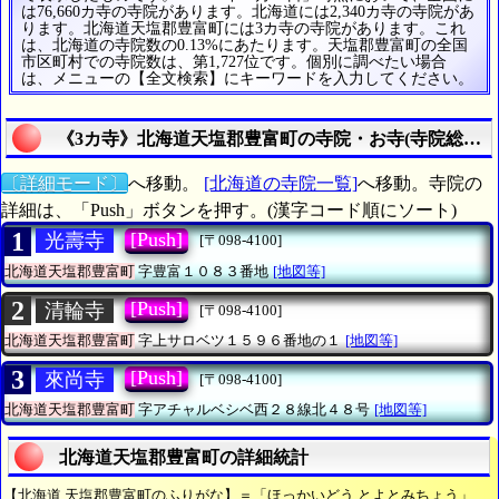
は76,660カ寺の寺院があります。北海道には2,340カ寺の寺院があ
ります。北海道天塩郡豊富町には3カ寺の寺院があります。これ
は、北海道の寺院数の0.13%にあたります。天塩郡豊富町の全国
市区町村での寺院数は、第1,727位です。個別に調べたい場合
は、メニューの【全文検索】にキーワードを入力してください。
《3カ寺》北海道天塩郡豊富町の寺院・お寺(寺院総数は
〔詳細モード〕
へ移動。
[北海道の寺院一覧]
へ移動。寺院の
詳細は、「Push」ボタンを押す。(漢字コード順にソート)
1
[Push]
光壽寺
[〒098-4100]
北海道天塩郡豊富町
字豊富１０８３番地
[地図等]
2
[Push]
清輪寺
[〒098-4100]
北海道天塩郡豊富町
字上サロベツ１５９６番地の１
[地図等]
3
[Push]
來尚寺
[〒098-4100]
北海道天塩郡豊富町
字アチャルベシベ西２８線北４８号
[地図等]
北海道天塩郡豊富町の詳細統計
【北海道 天塩郡豊富町のふりがな】＝「ほっかいどう とよとみちょう」