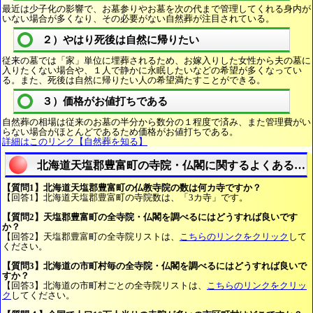
最近は少子化の影響で、お墓参りやお墓を次の代まで管理してくれる身内が
いない場合が多くなり、その必要がない自然葬が注目されている。
２）やはり死後は自然に帰りたい
従来の墓では「家」単位に埋葬されるため、お嫁入りした女性から夫の墓に
入りたくない場合や、１人で静かに永眠したいなどの希望が多くなってい
る。また、死後は自然に帰りたい人の希望満たすことができる。
３）価格がお値打ちである
自然葬の相場は従来のお墓の半分から数分の１程度で済み、また管理費がい
らない場合がほとんどであるため価格がお値打ちである。
詳細はこのリンク【自然葬を知る】
北海道天塩郡豊富町の寺院・仏閣に関するよくある質
【質問1】北海道天塩郡豊富町の仏教寺院の数は何カ寺ですか？
【回答1】北海道天塩郡豊富町の寺院数は、「3カ寺」です。
【質問2】天塩郡豊富町の全寺院・仏閣を調べるにはどうすれば良いです
か？
【回答2】天塩郡豊富町の全寺院リストは、
こちらのリンクをクリック
して
ください。
【質問3】北海道の市町村毎の全寺院・仏閣を調べるにはどうすれば良いで
すか？
【回答3】北海道の市町村ごとの全寺院リストは、
こちらのリンクをクリッ
ク
してください。