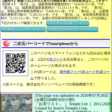
【質問４】全国で人口10万人当りの寺院が多いの市区町村はどこですか？
【回答４】「第1位」は、福島県相馬郡飯舘村の『14,634.15ヶ寺』です。
「第2位」は、福島県双葉郡葛尾村の『11,111.11ヶ寺』です。「第3位」
は、和歌山県伊都郡高野町の『3,669.45ヶ寺』です。「第4位」は、山梨県
南巨摩郡早川町の『3,183.52ヶ寺』です。「第5位」は、奈良県吉野郡黒滝
村の『2,121.21ヶ寺』です。全国の市区町村県別寺院ランキングの詳細は、
下記のボタンで確認できます。
市区町村別寺院数ランキング
寺院数順位(人口10万人当たり)
寺院数順位(面積100平方Km当たり)
二次元バーコードでSmartphoneから
このページをスマートフォンなどから読み込む場合
は、上記の
QRコード
を読み取ると、このページの
ホームページが表示されます。
このQRコードは、
著作権フリーQRコード作成ツー
ル
で作りました。
（QRコードは、株式会社デンソーウェーブの登録商標です）
[This page was uploaded on 2026年07月28日
(火曜日)08時56分55秒]
『お寺リスト』 ｜ Temple List
｜
2012-2026
Created by
Search Temples Corp.