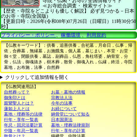
寺院・仏閣・お寺の
全国情報サイト
≪お寺総合調査・
検索サイト≫
【歴史・寺院をどこよりも優しく解説】
必ず見つかる－日本
のお寺・寺院(全国版)
【更新日時：2026年(令和08年)07月26日（日曜日）11時30分50
秒】
プライバシー・ポリシー
、
稼働環境
、
利用規約
【仏教キーワード】：供養，追善供養，合祀墓，月命日，仏事，帰
依，合葬墓，無縁墓，お施餓鬼，個人墓，墓じまい，本堂・お堂・
御々堂，閉眼供養，墓誌，副葬品，仏恩，角柱塔婆，納骨室，分
骨，仏法，御魂抜き，樹木葬，散骨，御魂入れ，仏縁，終活，寺院
墓地，お布施，法事，自然葬
クリックして追加情報を開く
【仏教関連用語】
自然葬って？
お墓・墓地の情報
御朱印とは
宗教法人法
親鸞聖人とは？
今年の法事
蓮如上人とは
お経について
墓地・埋葬等の法律
納骨堂について知る
行年・享年一覧表
日本国憲法
年忌・回忌法要計算
墓地・埋葬法律規則
中陰・年忌一覧表
行年・享年の計算
散骨とは？
鐘楼堂、中陰法要