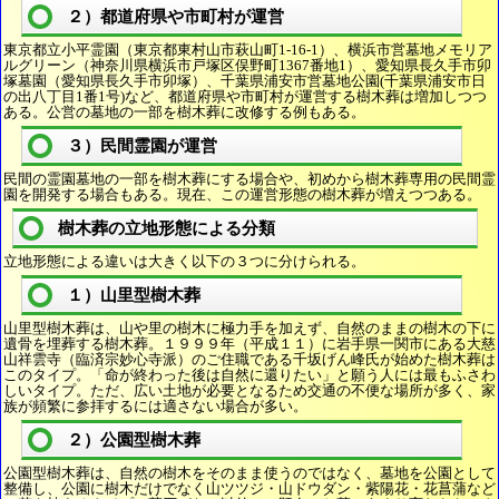
２）都道府県や市町村が運営
東京都立小平霊園（東京都東村山市萩山町1-16-1）、横浜市営墓地メモリア
ルグリーン（神奈川県横浜市戸塚区俣野町1367番地1）、愛知県長久手市卯
塚墓園（愛知県長久手市卯塚）、千葉県浦安市営墓地公園(千葉県浦安市日
の出八丁目1番1号)など、都道府県や市町村が運営する樹木葬は増加しつつ
ある。公営の墓地の一部を樹木葬に改修する例もある。
３）民間霊園が運営
民間の霊園墓地の一部を樹木葬にする場合や、初めから樹木葬専用の民間霊
園を開発する場合もある。現在、この運営形態の樹木葬が増えつつある。
樹木葬の立地形態による分類
立地形態による違いは大きく以下の３つに分けられる。
１）山里型樹木葬
山里型樹木葬は、山や里の樹木に極力手を加えず、自然のままの樹木の下に
遺骨を埋葬する樹木葬。１９９９年（平成１１）に岩手県一関市にある大慈
山祥雲寺（臨済宗妙心寺派）のご住職である千坂げん峰氏が始めた樹木葬は
このタイプ。「命が終わった後は自然に還りたい」と願う人には最もふさわ
しいタイプ。ただ、広い土地が必要となるため交通の不便な場所が多く、家
族が頻繁に参拝するには適さない場合が多い。
２）公園型樹木葬
公園型樹木葬は、自然の樹木をそのまま使うのではなく、墓地を公園として
整備し、公園に樹木だけでなく山ツツジ・山ドウダン・紫陽花・花菖蒲など