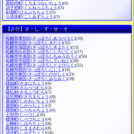
黒松内町
(くろまつないちょう)
(6)
訓子府町
(くんねっぷちょう)
(5)
剣淵町
(けんぶちちょう)
(5)
小清水町
(こしみずちょう)
(5)
【さ行】さ・し・す・せ・そ
札幌市厚別区
(さっぽろしあつべつく)
(10)
札幌市北区
(さっぽろしきたく)
(32)
札幌市清田区
(さっぽろしきよたく)
(12)
札幌市白石区
(さっぽろししろいしく)
(17)
札幌市中央区
(さっぽろしちゅうおうく)
(56)
札幌市手稲区
(さっぽろしていねく)
(20)
札幌市豊平区
(さっぽろしとよひらく)
(32)
札幌市西区
(さっぽろしにしく)
(16)
札幌市東区
(さっぽろしひがしく)
(33)
札幌市南区
(さっぽろしみなみく)
(28)
様似町
(さまにちょう)
(6)
更別村
(さらべつむら)
(2)
猿払村
(さるふつむら)
(7)
佐呂間町
(さろまちょう)
(8)
鹿追町
(しかおいちょう)
(6)
鹿部町
(しかべちょう)
(2)
標茶町
(しべちゃちょう)
(6)
士別市
(しべつし)
(26)
標津町
(しべつちょう)
(4)
士幌町
(しほろちょう)
(8)
島牧村
(しままきむら)
(8)
清水町
(しみずちょう)
(10)