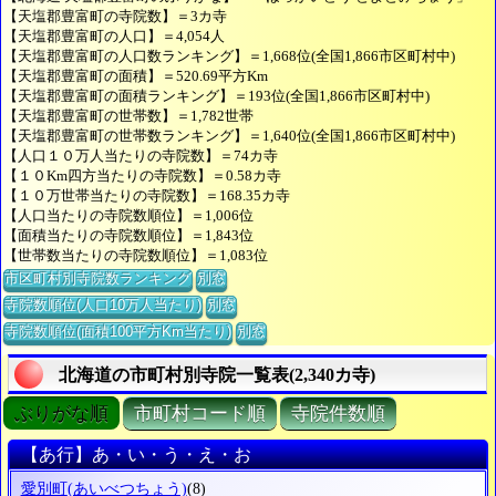
【天塩郡豊富町の寺院数】＝3カ寺
【天塩郡豊富町の人口】＝4,054人
【天塩郡豊富町の人口数ランキング】＝1,668位(全国1,866市区町村中)
【天塩郡豊富町の面積】＝520.69平方Km
【天塩郡豊富町の面積ランキング】＝193位(全国1,866市区町村中)
【天塩郡豊富町の世帯数】＝1,782世帯
【天塩郡豊富町の世帯数ランキング】＝1,640位(全国1,866市区町村中)
【人口１０万人当たりの寺院数】＝74カ寺
【１０Km四方当たりの寺院数】＝0.58カ寺
【１０万世帯当たりの寺院数】＝168.35カ寺
【人口当たりの寺院数順位】＝1,006位
【面積当たりの寺院数順位】＝1,843位
【世帯数当たりの寺院数順位】＝1,083位
市区町村別寺院数ランキング
別窓
寺院数順位(人口10万人当たり)
別窓
寺院数順位(面積100平方Km当たり)
別窓
北海道の市町村別寺院一覧表(2,340カ寺)
ぶりがな順
市町村コード順
寺院件数順
【あ行】あ・い・う・え・お
愛別町
(あいべつちょう)
(8)