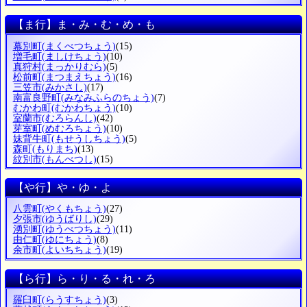
【ま行】ま・み・む・め・も
幕別町
(まくべつちょう)
(15)
増毛町
(ましけちょう)
(10)
真狩村
(まっかりむら)
(5)
松前町
(まつまえちょう)
(16)
三笠市
(みかさし)
(17)
南富良野町
(みなみふらのちょう)
(7)
むかわ町
(むかわちょう)
(10)
室蘭市
(むろらんし)
(42)
芽室町
(めむろちょう)
(10)
妹背牛町
(もせうしちょう)
(5)
森町
(もりまち)
(13)
紋別市
(もんべつし)
(15)
【や行】や・ゆ・よ
八雲町
(やくもちょう)
(27)
夕張市
(ゆうばりし)
(29)
湧別町
(ゆうべつちょう)
(11)
由仁町
(ゆにちょう)
(8)
余市町
(よいちちょう)
(19)
【ら行】ら・り・る・れ・ろ
羅臼町
(らうすちょう)
(3)