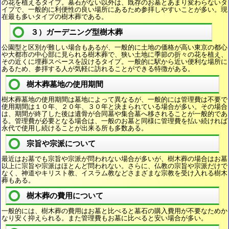
の花を植えるタイプ。墓石がない以外は、既存のお墓とあまり変わらないタ
イプで、一般的に利便性の良い場所にあるため参拝しやすいことが多い。現
在最も多いタイプの樹木葬である。
３）ガーデニング型樹木葬
公園型と区別が難しい場合もあるが、一般的に土地の価格が高い東京の都心
や大都市の中心部に見られる樹木葬で、狭い土地に季節の折々の花を植え、
その近くに埋葬スペースを設けるタイプ。一般的に駅から近い便利な場所に
あるため、参拝する人が気軽に訪れることができる特徴がある。
樹木葬墓地の使用期間
樹木葬墓地の使用期間は墓地によって異なるが、一般的には管理費は不要で
使用期間は１０年、２０年、３０年と決まられている場合が多い。その場合
は、期間が終了した後は遺骨が合同墓や集合墓へ移されることが一般的であ
る。管理費が必要となる場合は、一般のお墓と同様に管理費を払い続ければ
永代で使用し続けることが出来る所も多数ある。
宗旨や宗派について
最近はお墓でも宗旨や宗派が問われない場合が多いが、樹木葬の場合はお墓
以上に宗旨や宗派はほとんど問われない。さらに、仏教の宗旨や宗派だけで
なく、神道やキリスト教、イスラム教などさまざまな宗教を受け入れる樹木
葬もある。
樹木葬の費用について
一般的には、樹木葬の費用はお墓と比べると墓石の購入費用が不要なためか
なり安く抑えられる。また管理費もお墓に比べると安い場合が多い。