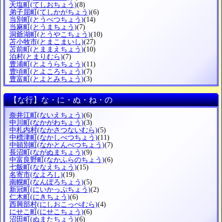
天塩町
(てしおちょう)
(8)
弟子屈町
(てしかがちょう)
(6)
当別町
(とうべつちょう)
(14)
当麻町
(とうまちょう)
(7)
洞爺湖町
(とうやこちょう)
(10)
苫小牧市
(とまこまいし)
(27)
苫前町
(とままえちょう)
(10)
泊村
(とまりむら)
(7)
豊浦町
(とようらちょう)
(11)
豊頃町
(とよころちょう)
(7)
豊富町
(とよとみちょう)
(3)
【な行】な・に・ぬ・ね・の
奈井江町
(ないえちょう)
(6)
中川町
(なかがわちょう)
(3)
中札内村
(なかさつないむら)
(5)
中標津町
(なかしべつちょう)
(11)
中頓別町
(なかとんべつちょう)
(7)
長沼町
(ながぬまちょう)
(9)
中富良野町
(なかふらのちょう)
(6)
七飯町
(ななえちょう)
(15)
名寄市
(なよろし)
(19)
南幌町
(なんぽろちょう)
(5)
新冠町
(にいかっぷちょう)
(2)
仁木町
(にきちょう)
(6)
西興部村
(にしおこっぺむら)
(4)
にせこ町
(にせこちょう)
(6)
沼田町
(ぬまたちょう)
(6)