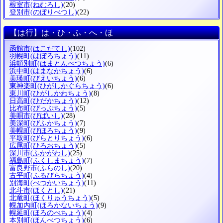
根室市
(ねむろし)
(20)
登別市
(のぼりべつし)
(22)
【は行】は・ひ・ふ・へ・ほ
函館市
(はこだてし)
(102)
羽幌町
(はぼろちょう)
(11)
浜頓別町
(はまとんべつちょう)
(6)
浜中町
(はまなかちょう)
(6)
美瑛町
(びえいちょう)
(6)
東神楽町
(ひがしかぐらちょう)
(6)
東川町
(ひがしかわちょう)
(8)
日高町
(ひだかちょう)
(12)
比布町
(ぴっぷちょう)
(5)
美唄市
(びばいし)
(28)
美深町
(びふかちょう)
(7)
美幌町
(びほろちょう)
(9)
平取町
(びらとりちょう)
(6)
広尾町
(ひろおちょう)
(5)
深川市
(ふかがわし)
(25)
福島町
(ふくしまちょう)
(7)
富良野市
(ふらのし)
(20)
古平町
(ふるびらちょう)
(4)
別海町
(べつかいちょう)
(11)
北斗市
(ほくとし)
(21)
北竜町
(ほくりゅうちょう)
(5)
幌加内町
(ほろかないちょう)
(9)
幌延町
(ほろのべちょう)
(4)
本別町
(ほんべつちょう)
(6)