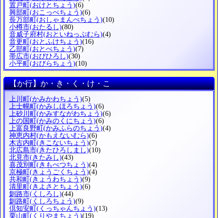
置戸町
(おけとちょう)
(6)
興部町
(おこっぺちょう)
(6)
長万部町
(おしゃまんべちょう)
(10)
小樽市
(おたるし)
(80)
音威子府村
(おといねっぷむら)
(4)
音更町
(おとふけちょう)
(16)
乙部町
(おとべちょう)
(7)
帯広市
(おびひろし)
(30)
小平町
(おびらちょう)
(10)
【か行】か・き・く・け・こ
上川町
(かみかわちょう)
(5)
上士幌町
(かみしほろちょう)
(6)
上砂川町
(かみすながわちょう)
(6)
上の国町
(かみのくにちょう)
(6)
上富良野町
(かみふらのちょう)
(4)
神恵内村
(かもえないむら)
(6)
木古内町
(きこないちょう)
(7)
北広島市
(きたひろしまし)
(10)
北見市
(きたみし)
(43)
喜茂別町
(きもべつちょう)
(4)
京極町
(きょうごくちょう)
(4)
共和町
(きょうわちょう)
(9)
清里町
(きよさとちょう)
(6)
釧路市
(くしろし)
(44)
釧路町
(くしろちょう)
(9)
倶知安町
(くっちゃんちょう)
(13)
栗山町
(くりやまちょう)
(19)