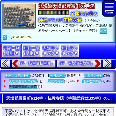
北海道天塩郡豊富町の寺院
全国のお寺と
神社157,167箇所収録
【『全国の
仏教寺院名簿』：名前別全国の仏閣・寺院統計情
報発信ホームページ】《チェック寺院》
ホー
ム
[As of 26/07/28]
寺院一覧
神社一覧
寺院ラン
神社ラン
(県別)▼
(県別)▼
キング▼
キング▼
125.『枝幸郡枝幸町』
127.『礼文郡礼文町』
【
全国の寺院と神社
(157,167)】 【
全国の神社
(80,507)
北海道の神社
(786)
天塩郡豊富町の神社
(1)】 【
全国の寺院
(76,660)
北海道の寺院
(2,340)
天塩郡豊富町の寺院
(3)】
天塩郡豊富町のお寺・仏教寺院《寺院総数は3カ寺》の一覧
下記のリストは、北海道天塩郡豊富町にある全寺院を一覧表形式
で表示したものです。「2026年06月14日」時点において、全国に