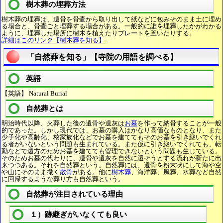
樹木葬の埋葬方法
樹木葬の埋葬は、遺骨を骨壷から取り出して紙などに包みそのまま土に埋め
る場合と、骨壷ごと埋葬する場合がある。一般的に誰を埋葬したかがわかる
ように、埋葬した場所に樹木を植えたりプレートを置いたりする。
詳細はこのリンク【樹木葬を知る】
「自然葬を知る」【寺院の用語を調べる】
英語
【英語】 Natural Burial
自然葬とは
明治時代以降、火葬した後の遺骨や遺灰は
お墓
を作って納骨することが一般
的であった。しかし現代では、お墓の購入はかなり高価なものとなり、また
少子化や高齢化、核家族化などでお墓を建ててもそのお墓を引き継いでくれ
る者がいないという問題も生まれている。また仮に引き継いでくれても、転
勤などで遠方のためお墓を建てても管理できないという問題も生じている。
そのためお墓の代わりに、遺骨や遺灰を自然に還そうとする流れが新たに出
来つつある。それを自然葬という。自然葬には、遺骨を粉末状にして海や空
や山にそのまま撒く
散骨
がある。他に
樹木葬
、海洋葬、風葬、水葬など自然
に回帰するような葬り方も自然葬という。
自然葬が注目されている理由
１）跡継ぎがいなくても良い