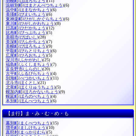
羽幌町
(はぼろちょう)
(11)
浜頓別町
(はまとんべつちょう)
(6)
浜中町
(はまなかちょう)
(6)
美瑛町
(びえいちょう)
(6)
東神楽町
(ひがしかぐらちょう)
(6)
東川町
(ひがしかわちょう)
(8)
日高町
(ひだかちょう)
(12)
比布町
(ぴっぷちょう)
(5)
美唄市
(びばいし)
(28)
美深町
(びふかちょう)
(7)
美幌町
(びほろちょう)
(9)
平取町
(びらとりちょう)
(6)
広尾町
(ひろおちょう)
(5)
深川市
(ふかがわし)
(25)
福島町
(ふくしまちょう)
(7)
富良野市
(ふらのし)
(20)
古平町
(ふるびらちょう)
(4)
別海町
(べつかいちょう)
(11)
北斗市
(ほくとし)
(21)
北竜町
(ほくりゅうちょう)
(5)
幌加内町
(ほろかないちょう)
(9)
幌延町
(ほろのべちょう)
(4)
本別町
(ほんべつちょう)
(6)
【ま行】ま・み・む・め・も
幕別町
(まくべつちょう)
(15)
増毛町
(ましけちょう)
(10)
真狩村
(まっかりむら)
(5)