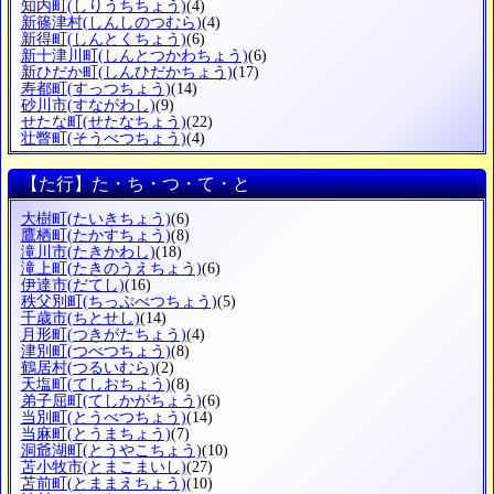
知内町
(しりうちちょう)
(4)
新篠津村
(しんしのつむら)
(4)
新得町
(しんとくちょう)
(6)
新十津川町
(しんとつかわちょう)
(6)
新ひだか町
(しんひだかちょう)
(17)
寿都町
(すっつちょう)
(14)
砂川市
(すながわし)
(9)
せたな町
(せたなちょう)
(22)
壮瞥町
(そうべつちょう)
(4)
【た行】た・ち・つ・て・と
大樹町
(たいきちょう)
(6)
鷹栖町
(たかすちょう)
(8)
滝川市
(たきかわし)
(18)
滝上町
(たきのうえちょう)
(6)
伊達市
(だてし)
(16)
秩父別町
(ちっぷべつちょう)
(5)
千歳市
(ちとせし)
(14)
月形町
(つきがたちょう)
(4)
津別町
(つべつちょう)
(8)
鶴居村
(つるいむら)
(2)
天塩町
(てしおちょう)
(8)
弟子屈町
(てしかがちょう)
(6)
当別町
(とうべつちょう)
(14)
当麻町
(とうまちょう)
(7)
洞爺湖町
(とうやこちょう)
(10)
苫小牧市
(とまこまいし)
(27)
苫前町
(とままえちょう)
(10)