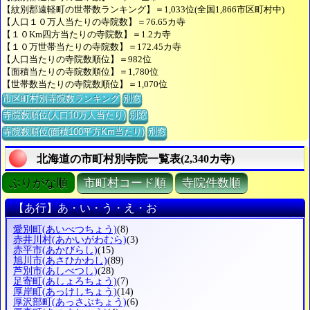
【紋別郡遠軽町の世帯数ランキング】＝1,033位(全国1,866市区町村中)
【人口１０万人当たりの寺院数】＝76.65カ寺
【１０Km四方当たりの寺院数】＝1.2カ寺
【１０万世帯当たりの寺院数】＝172.45カ寺
【人口当たりの寺院数順位】＝982位
【面積当たりの寺院数順位】＝1,780位
【世帯数当たりの寺院数順位】＝1,070位
市区町村別寺院数ランキング
別窓
寺院数順位(人口10万人当たり)
別窓
寺院数順位(面積100平方Km当たり)
別窓
北海道の市町村別寺院一覧表(2,340カ寺)
ぶりがな順
市町村コード順
寺院件数順
【あ行】あ・い・う・え・お
愛別町
(あいべつちょう)
(8)
赤井川村
(あかいがわむら)
(3)
赤平市
(あかびらし)
(15)
旭川市
(あさひかわし)
(89)
芦別市
(あしべつし)
(28)
足寄町
(あしょろちょう)
(7)
厚岸町
(あっけしちょう)
(14)
厚沢部町
(あっさぶちょう)
(6)