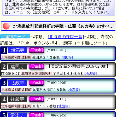
ります。北海道紋別郡遠軽町には16カ寺の寺院があります。これ
は、北海道の寺院数の0.68%にあたります。紋別郡遠軽町の全国
市区町村での寺院数は、第1,081位です。個別に調べたい場合
は、メニューの【全文検索】にキーワードを入力してください。
北海道紋別郡遠軽町の寺院・仏閣《16カ寺》のすべて
〔詳細モード〕
へ移動。
[北海道の寺院一覧]
へ移動。寺院の
詳細は、「Push」ボタンを押す。(漢字コード順にソート)
1
[Push]
願満寺
[〒099-0701]
北海道紋別郡遠軽町
生田原２４２番地
[地図等]
2
[Push]
建照寺
【登記記録の閉鎖等(2016-02-08)】
[〒099-0401]
北海道紋別郡遠軽町
字学田３４８番地８
[地図等]
3
[Push]
弘政寺
[〒099-0206]
北海道紋別郡遠軽町
丸瀬布水谷町２８番地
[地図等]
4
[Push]
祥巖寺
[〒099-0111]
北海道紋別郡遠軽町
白滝１３７番地
[地図等]
5
[Push]
常楽寺
[〒099-0205]