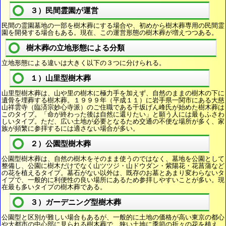
３）民間霊園が運営
民間の霊園墓地の一部を樹木葬にする場合や、初めから樹木葬専用の民間霊
園を開発する場合もある。現在、この運営形態の樹木葬が増えつつある。
樹木葬の立地形態による分類
立地形態による違いは大きく以下の３つに分けられる。
１）山里型樹木葬
山里型樹木葬は、山や里の樹木に極力手を加えず、自然のままの樹木の下に
遺骨を埋葬する樹木葬。１９９９年（平成１１）に岩手県一関市にある大慈
山祥雲寺（臨済宗妙心寺派）のご住職である千坂げん峰氏が始めた樹木葬は
このタイプ。「命が終わった後は自然に還りたい」と願う人には最もふさわ
しいタイプ。ただ、広い土地が必要となるため交通の不便な場所が多く、家
族が頻繁に参拝するには適さない場合が多い。
２）公園型樹木葬
公園型樹木葬は、自然の樹木をそのまま使うのではなく、墓地を公園として
整備し、公園に樹木だけでなく山ツツジ・山ドウダン・紫陽花・花菖蒲など
の花を植えるタイプ。墓石がない以外は、既存のお墓とあまり変わらないタ
イプで、一般的に利便性の良い場所にあるため参拝しやすいことが多い。現
在最も多いタイプの樹木葬である。
３）ガーデニング型樹木葬
公園型と区別が難しい場合もあるが、一般的に土地の価格が高い東京の都心
や大都市の中心部に見られる樹木葬で、狭い土地に季節の折々の花を植え、