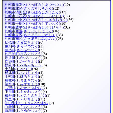
札幌市厚別区
(さっぽろしあつべつく)
(10)
札幌市北区
(さっぽろしきたく)
(32)
札幌市清田区
(さっぽろしきよたく)
(12)
札幌市白石区
(さっぽろししろいしく)
(17)
札幌市中央区
(さっぽろしちゅうおうく)
(56)
札幌市手稲区
(さっぽろしていねく)
(20)
札幌市豊平区
(さっぽろしとよひらく)
(32)
札幌市西区
(さっぽろしにしく)
(16)
札幌市東区
(さっぽろしひがしく)
(33)
札幌市南区
(さっぽろしみなみく)
(28)
様似町
(さまにちょう)
(6)
更別村
(さらべつむら)
(2)
猿払村
(さるふつむら)
(7)
佐呂間町
(さろまちょう)
(8)
鹿追町
(しかおいちょう)
(6)
鹿部町
(しかべちょう)
(2)
標茶町
(しべちゃちょう)
(6)
士別市
(しべつし)
(26)
標津町
(しべつちょう)
(4)
士幌町
(しほろちょう)
(8)
島牧村
(しままきむら)
(8)
清水町
(しみずちょう)
(10)
占冠村
(しむかっぷむら)
(2)
下川町
(しもかわちょう)
(4)
積丹町
(しゃこたんちょう)
(9)
斜里町
(しゃりちょう)
(11)
初山別村
(しょさんべつむら)
(7)
白老町
(しらおいちょう)
(6)
白糠町
(しらぬかちょう)
(7)