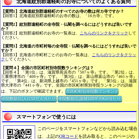
北海道紋別郡遠軽町のお寺についてのよくある質問
【質問1】北海道紋別郡遠軽町のすべてのお寺の数は何カ寺ですか？
【回答1】北海道紋別郡遠軽町のお寺の数は、「16カ寺」です。
【質問2】紋別郡遠軽町の全寺院・仏閣を調べるにはどうすれば良いです
か？
【回答2】紋別郡遠軽町のお寺の一覧表は、
こちらのリンクをクリック
して
ください。
【質問3】北海道の市町村毎の全寺院・仏閣を調べるにはどうすれば良いで
すか？
【回答3】北海道の市町村ごとのお寺の一覧表は、
こちらのリンクをクリッ
ク
してください。
【質問４】全国の市区町村別寺院数ランキングは？
【回答４】「第1位」は、滋賀県長浜市の『507ヶ寺』です。「第2位」は、
三重県津市の『469ヶ寺』です。「第3位」は、富山県富山市の『461ヶ寺』
です。「第4位」は、新潟県上越市の『451ヶ寺』です。「第5位」は、滋賀
県大津市の『441ヶ寺』です。全国の市区町村県別寺院ランキングの詳細
は、下記のボタンで確認できます。
市区町村別寺院数ランキング
寺院数順位(人口10万人当たり)
寺院数順位(面積100平方Km当たり)
スマートフォンで使うには
このページをスマートフォンなどから読み込む場合
は、上記の
QRコード
を読み取ると、このページの