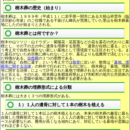
樹木葬の歴史（始まり）
樹木葬は、１９９９年（平成１１）に岩手県一関市にある大慈山祥雲寺（臨
済宗妙心寺派）のご住職である千坂げん峰氏が荒廃していた里山を樹木葬墓
地にしたのが始まりとされる。
樹木葬とは何ですか？
樹木や山ツツジ・山ドウダン・紫陽花・花菖蒲などの花を墓石の代わりに墓
標とし、その下の土の中に遺骨を埋葬する形態。「遺骨が自然に還る」とい
う考え方で自然を壊さない新しい墓地として環境面でも注目されている。ま
た墓石がないため宗教に縛られないことや、墓石よりも低費用で済むといっ
た特徴がある。
自然葬
の１つの形態である。
樹木葬は「自然に還す」という考え方では
散骨
に近いが、散骨は「
墓地、埋
葬等に関する法律
」の枠外で行われているのに対し、樹木葬は「墓地、埋葬
等に関する法律」によって許可された墓地で埋葬されるため完全に合法であ
ると言える。そのため、樹木葬は各都道府県および市町村の地方公共団体の
許可をとった霊園や墓地に遺骨を埋葬する必要がある。
樹木葬の埋葬形式による分類
樹木葬には大きく３つの埋葬形式がある。
１）１人の遺骨に対して１本の樹木を植える
１人の遺骨に対して１本以上の樹木植えるため、本来の樹木葬の趣旨に最も
合致した埋葬形式である。ただ、１人１人の遺骨に対して樹木を植えるスペ
ースが必要なため、費用が高くなる傾向にあり、対応している墓地や霊園は
それほど多くない。