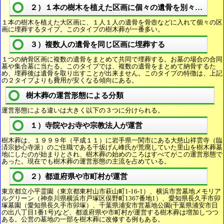
２）１本の樹木を植えた区画に個々の遺骨を別々に埋葬
１本の樹木を植えた大区画に、１人１人の遺骨を骨壺などに入れて個々の区
画に埋葬するタイプ。このタイプの樹木葬が一番多い。
３）複数人の遺骨を同じ区画に埋葬する
１つの納骨区画に複数の遺骨をまとめて共同で埋葬する。お墓の場合の合同
墓や集合墓に当たる。このタイプでは、複数の遺骨をまとめて納骨するた
め、埋葬後は遺骨を取り出すことが出来ません。このタイプの特徴は、上記
の２タイプよりも費用が安くなる傾向にある。
樹木葬の運営形態による分類
運営形態による違いは大きく以下の３つに分けられる。
１）寺院やお寺や宗教法人が運営
樹木葬は、１９９９年（平成１１）に岩手県一関市にある大慈山祥雲寺（臨
済宗妙心寺派）のご住職である千坂げん峰氏が荒廃していた里山を樹木葬墓
地にしたのが始まりとされ、樹木葬の始めのころはすべてがこの運営形態で
あった。現在でも樹木葬の運営形態の主流を占めている。
２）都道府県や市町村が運営
東京都立小平霊園（東京都東村山市萩山町1-16-1）、横浜市営墓地メモリア
ルグリーン（神奈川県横浜市戸塚区俣野町1367番地1）、愛知県長久手市卯
塚墓園（愛知県長久手市卯塚）、千葉県浦安市営墓地公園(千葉県浦安市日
の出八丁目1番1号)など、都道府県や市町村が運営する樹木葬は増加しつつ
ある。公営の墓地の一部を樹木葬に改修する例もある。