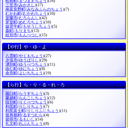
松前町
(まつまえちょう)
(16)
三笠市
(みかさし)
(17)
南富良野町
(みなみふらのちょう)
(7)
むかわ町
(むかわちょう)
(10)
室蘭市
(むろらんし)
(42)
芽室町
(めむろちょう)
(10)
妹背牛町
(もせうしちょう)
(5)
森町
(もりまち)
(13)
紋別市
(もんべつし)
(15)
【や行】や・ゆ・よ
八雲町
(やくもちょう)
(27)
夕張市
(ゆうばりし)
(29)
湧別町
(ゆうべつちょう)
(11)
由仁町
(ゆにちょう)
(8)
余市町
(よいちちょう)
(19)
【ら行】ら・り・る・れ・ろ
羅臼町
(らうすちょう)
(3)
蘭越町
(らんこしちょう)
(12)
陸別町
(りくべつちょう)
(6)
利尻町
(りしりちょう)
(7)
利尻富士町
(りしりふじちょう)
(11)
留寿都村
(るすつむら)
(4)
留萌市
(るもいし)
(14)
礼文町
(れぶんちょう)
(8)