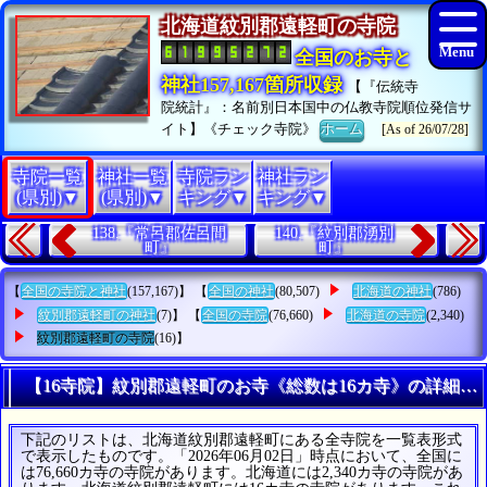
北海道紋別郡遠軽町の寺院
全国のお寺と
神社157,167箇所収録
【『伝統寺
院統計』：名前別日本国中の仏教寺院順位発信サ
イト】《チェック寺院》
ホーム
[As of 26/07/28]
寺院一覧
神社一覧
寺院ラン
神社ラン
(県別)▼
(県別)▼
キング▼
キング▼
138.『常呂郡佐呂間
140.『紋別郡湧別
町』
町』
【
全国の寺院と神社
(157,167)】 【
全国の神社
(80,507)
北海道の神社
(786)
紋別郡遠軽町の神社
(7)】 【
全国の寺院
(76,660)
北海道の寺院
(2,340)
紋別郡遠軽町の寺院
(16)】
【16寺院】紋別郡遠軽町のお寺《総数は16カ寺》の詳細リ
下記のリストは、北海道紋別郡遠軽町にある全寺院を一覧表形式
で表示したものです。「2026年06月02日」時点において、全国に
は76,660カ寺の寺院があります。北海道には2,340カ寺の寺院があ