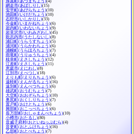
厚真町
(あつまちょう)
(4)
網走市
(あばしりし)
(15)
安平町
(あびらちょう)
(10)
池田町
(いけだちょう)
(10)
石狩市
(いしかりし)
(33)
今金町
(いまかねちょう)
(6)
岩内町
(いわないちょう)
(9)
岩見沢市
(いわみざわし)
(45)
歌志内市
(うたしないし)
(8)
浦臼町
(うらうすちょう)
(5)
浦河町
(うらかわちょう)
(6)
浦幌町
(うらほろちょう)
(7)
雨竜町
(うりゅうちょう)
(4)
枝幸町
(えさしちょう)
(12)
江差町
(えさしちょう)
(11)
恵庭市
(えにわし)
(8)
江別市
(えべつし)
(18)
えりも町
(えりもちょう)
(6)
遠軽町
(えんがるちょう)
(16)
遠別町
(えんべつちょう)
(6)
雄武町
(おうむちょう)
(7)
大空町
(おおぞらちょう)
(10)
奥尻町
(おくしりちょう)
(7)
置戸町
(おけとちょう)
(6)
興部町
(おこっぺちょう)
(6)
長万部町
(おしゃまんべちょう)
(10)
小樽市
(おたるし)
(80)
音威子府村
(おといねっぷむら)
(4)
音更町
(おとふけちょう)
(16)
乙部町
(おとべちょう)
(7)