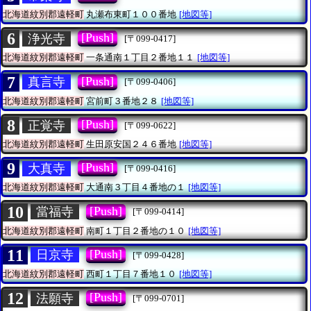
北海道紋別郡遠軽町
丸瀬布東町１００番地
[地図等]
6
[Push]
浄光寺
[〒099-0417]
北海道紋別郡遠軽町
一条通南１丁目２番地１１
[地図等]
7
[Push]
真言寺
[〒099-0406]
北海道紋別郡遠軽町
宮前町３番地２８
[地図等]
8
[Push]
正覚寺
[〒099-0622]
北海道紋別郡遠軽町
生田原安国２４６番地
[地図等]
9
[Push]
大真寺
[〒099-0416]
北海道紋別郡遠軽町
大通南３丁目４番地の１
[地図等]
10
[Push]
當福寺
[〒099-0414]
北海道紋別郡遠軽町
南町１丁目２番地の１０
[地図等]
11
[Push]
日京寺
[〒099-0428]
北海道紋別郡遠軽町
西町１丁目７番地１０
[地図等]
12
[Push]
法願寺
[〒099-0701]