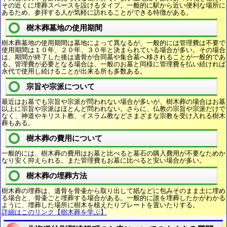
その近くに埋葬スペースを設けるタイプ。一般的に駅から近い便利な場所に
あるため、参拝する人が気軽に訪れることができる特徴がある。
樹木葬墓地の使用期間
樹木葬墓地の使用期間は墓地によって異なるが、一般的には管理費は不要で
使用期間は１０年、２０年、３０年と決まられている場合が多い。その場合
は、期間が終了した後は遺骨が合同墓や集合墓へ移されることが一般的であ
る。管理費が必要となる場合は、一般のお墓と同様に管理費を払い続ければ
永代で使用し続けることが出来る所も多数ある。
宗旨や宗派について
最近はお墓でも宗旨や宗派が問われない場合が多いが、樹木葬の場合はお墓
以上に宗旨や宗派はほとんど問われない。さらに、仏教の宗旨や宗派だけで
なく、神道やキリスト教、イスラム教などさまざまな宗教を受け入れる樹木
葬もある。
樹木葬の費用について
一般的には、樹木葬の費用はお墓と比べると墓石の購入費用が不要なためか
なり安く抑えられる。また管理費もお墓に比べると安い場合が多い。
樹木葬の埋葬方法
樹木葬の埋葬は、遺骨を骨壷から取り出して紙などに包みそのまま土に埋め
る場合と、骨壷ごと埋葬する場合がある。一般的に誰を埋葬したかがわかる
ように、埋葬した場所に樹木を植えたりプレートを置いたりする。
詳細はこのリンク【樹木葬を学ぶ】