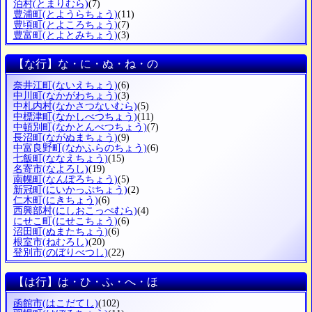
泊村
(とまりむら)
(7)
豊浦町
(とようらちょう)
(11)
豊頃町
(とよころちょう)
(7)
豊富町
(とよとみちょう)
(3)
【な行】な・に・ぬ・ね・の
奈井江町
(ないえちょう)
(6)
中川町
(なかがわちょう)
(3)
中札内村
(なかさつないむら)
(5)
中標津町
(なかしべつちょう)
(11)
中頓別町
(なかとんべつちょう)
(7)
長沼町
(ながぬまちょう)
(9)
中富良野町
(なかふらのちょう)
(6)
七飯町
(ななえちょう)
(15)
名寄市
(なよろし)
(19)
南幌町
(なんぽろちょう)
(5)
新冠町
(にいかっぷちょう)
(2)
仁木町
(にきちょう)
(6)
西興部村
(にしおこっぺむら)
(4)
にせこ町
(にせこちょう)
(6)
沼田町
(ぬまたちょう)
(6)
根室市
(ねむろし)
(20)
登別市
(のぼりべつし)
(22)
【は行】は・ひ・ふ・へ・ほ
函館市
(はこだてし)
(102)