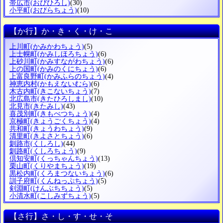
帯広市
(おびひろし)
(30)
小平町
(おびらちょう)
(10)
【か行】か・き・く・け・こ
上川町
(かみかわちょう)
(5)
上士幌町
(かみしほろちょう)
(6)
上砂川町
(かみすながわちょう)
(6)
上の国町
(かみのくにちょう)
(6)
上富良野町
(かみふらのちょう)
(4)
神恵内村
(かもえないむら)
(6)
木古内町
(きこないちょう)
(7)
北広島市
(きたひろしまし)
(10)
北見市
(きたみし)
(43)
喜茂別町
(きもべつちょう)
(4)
京極町
(きょうごくちょう)
(4)
共和町
(きょうわちょう)
(9)
清里町
(きよさとちょう)
(6)
釧路市
(くしろし)
(44)
釧路町
(くしろちょう)
(9)
倶知安町
(くっちゃんちょう)
(13)
栗山町
(くりやまちょう)
(19)
黒松内町
(くろまつないちょう)
(6)
訓子府町
(くんねっぷちょう)
(5)
剣淵町
(けんぶちちょう)
(5)
小清水町
(こしみずちょう)
(5)
【さ行】さ・し・す・せ・そ