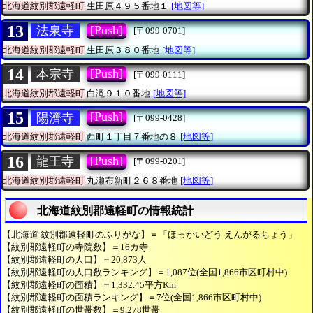
北海道紋別郡遠軽町
生田原４９５番地１
[地図等]
13
[Push]
法泉寺
[〒099-0701]
北海道紋別郡遠軽町
生田原３８０番地
[地図等]
14
[Push]
本宗寺
[〒099-0111]
北海道紋別郡遠軽町
白滝９１０番地
[地図等]
15
[Push]
陽濟寺
[〒099-0428]
北海道紋別郡遠軽町
西町１丁目７番地の８
[地図等]
16
[Push]
龍王寺
[〒099-0201]
北海道紋別郡遠軽町
丸瀬布新町２６８番地
[地図等]
北海道紋別郡遠軽町の情報統計
【北海道 紋別郡遠軽町のふりがな】＝「ほっかいどう えんがるちょう」
【紋別郡遠軽町の寺院数】＝16カ寺
【紋別郡遠軽町の人口】＝20,873人
【紋別郡遠軽町の人口数ランキング】＝1,087位(全国1,866市区町村中)
【紋別郡遠軽町の面積】＝1,332.45平方Km
【紋別郡遠軽町の面積ランキング】＝7位(全国1,866市区町村中)
【紋別郡遠軽町の世帯数】＝9,278世帯