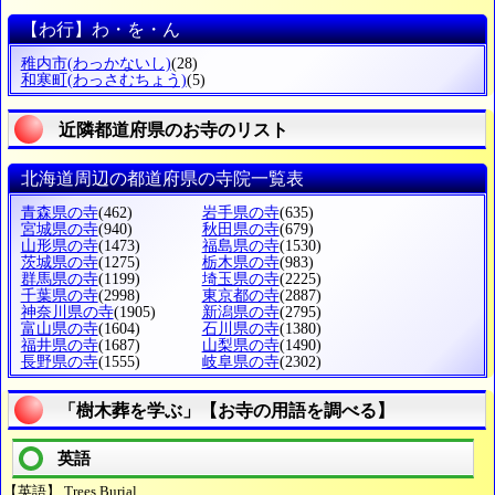
【わ行】わ・を・ん
稚内市
(わっかないし)
(28)
和寒町
(わっさむちょう)
(5)
近隣都道府県のお寺のリスト
北海道周辺の都道府県の寺院一覧表
青森県の寺
(462)
岩手県の寺
(635)
宮城県の寺
(940)
秋田県の寺
(679)
山形県の寺
(1473)
福島県の寺
(1530)
茨城県の寺
(1275)
栃木県の寺
(983)
群馬県の寺
(1199)
埼玉県の寺
(2225)
千葉県の寺
(2998)
東京都の寺
(2887)
神奈川県の寺
(1905)
新潟県の寺
(2795)
富山県の寺
(1604)
石川県の寺
(1380)
福井県の寺
(1687)
山梨県の寺
(1490)
長野県の寺
(1555)
岐阜県の寺
(2302)
「樹木葬を学ぶ」【お寺の用語を調べる】
英語
【英語】 Trees Burial