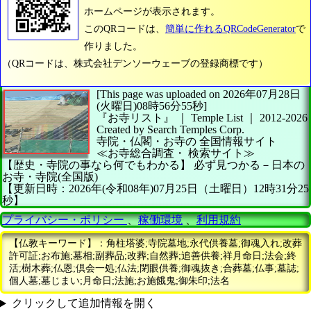
ホームページが表示されます。
このQRコードは、
簡単に作れるQRCodeGenerator
で
作りました。
（QRコードは、株式会社デンソーウェーブの登録商標です）
[This page was uploaded on 2026年07月28日
(火曜日)08時56分55秒]
『お寺リスト』 ｜ Temple List
｜
2012-2026
Created by
Search Temples Corp.
寺院・仏閣・お寺の
全国情報サイト
≪お寺総合調査・
検索サイト≫
【歴史・寺院の事なら何でもわかる】
必ず見つかる－日本の
お寺・寺院(全国版)
【更新日時：2026年(令和08年)07月25日（土曜日）12時31分25
秒】
プライバシー・ポリシー
、
稼働環境
、
利用規約
【仏教キーワード】：角柱塔婆;寺院墓地;永代供養墓;御魂入れ;改葬
許可証;お布施;墓相;副葬品;改葬;自然葬;追善供養;祥月命日;法会;終
活;樹木葬;仏恩;倶会一処;仏法;閉眼供養;御魂抜き;合葬墓;仏事;墓誌;
個人墓;墓じまい;月命日;法施;お施餓鬼;御朱印;法名
クリックして追加情報を開く