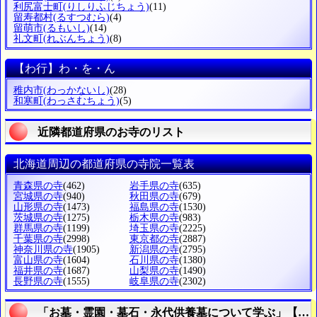
利尻富士町
(りしりふじちょう)
(11)
留寿都村
(るすつむら)
(4)
留萌市
(るもいし)
(14)
礼文町
(れぶんちょう)
(8)
【わ行】わ・を・ん
稚内市
(わっかないし)
(28)
和寒町
(わっさむちょう)
(5)
近隣都道府県のお寺のリスト
北海道周辺の都道府県の寺院一覧表
青森県の寺
(462)
岩手県の寺
(635)
宮城県の寺
(940)
秋田県の寺
(679)
山形県の寺
(1473)
福島県の寺
(1530)
茨城県の寺
(1275)
栃木県の寺
(983)
群馬県の寺
(1199)
埼玉県の寺
(2225)
千葉県の寺
(2998)
東京都の寺
(2887)
神奈川県の寺
(1905)
新潟県の寺
(2795)
富山県の寺
(1604)
石川県の寺
(1380)
福井県の寺
(1687)
山梨県の寺
(1490)
長野県の寺
(1555)
岐阜県の寺
(2302)
「お墓・霊園・墓石・永代供養墓について学ぶ」【宗