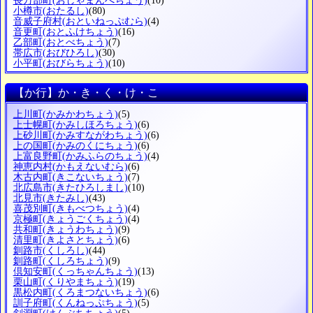
長万部町
(おしゃまんべちょう)
(10)
小樽市
(おたるし)
(80)
音威子府村
(おといねっぷむら)
(4)
音更町
(おとふけちょう)
(16)
乙部町
(おとべちょう)
(7)
帯広市
(おびひろし)
(30)
小平町
(おびらちょう)
(10)
【か行】か・き・く・け・こ
上川町
(かみかわちょう)
(5)
上士幌町
(かみしほろちょう)
(6)
上砂川町
(かみすながわちょう)
(6)
上の国町
(かみのくにちょう)
(6)
上富良野町
(かみふらのちょう)
(4)
神恵内村
(かもえないむら)
(6)
木古内町
(きこないちょう)
(7)
北広島市
(きたひろしまし)
(10)
北見市
(きたみし)
(43)
喜茂別町
(きもべつちょう)
(4)
京極町
(きょうごくちょう)
(4)
共和町
(きょうわちょう)
(9)
清里町
(きよさとちょう)
(6)
釧路市
(くしろし)
(44)
釧路町
(くしろちょう)
(9)
倶知安町
(くっちゃんちょう)
(13)
栗山町
(くりやまちょう)
(19)
黒松内町
(くろまつないちょう)
(6)
訓子府町
(くんねっぷちょう)
(5)