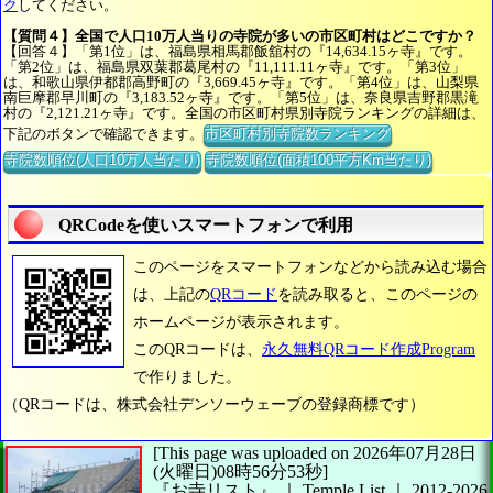
ク
してください。
【質問４】全国で人口10万人当りの寺院が多いの市区町村はどこですか？
【回答４】「第1位」は、福島県相馬郡飯舘村の『14,634.15ヶ寺』です。
「第2位」は、福島県双葉郡葛尾村の『11,111.11ヶ寺』です。「第3位」
は、和歌山県伊都郡高野町の『3,669.45ヶ寺』です。「第4位」は、山梨県
南巨摩郡早川町の『3,183.52ヶ寺』です。「第5位」は、奈良県吉野郡黒滝
村の『2,121.21ヶ寺』です。全国の市区町村県別寺院ランキングの詳細は、
下記のボタンで確認できます。
市区町村別寺院数ランキング
寺院数順位(人口10万人当たり)
寺院数順位(面積100平方Km当たり)
QRCodeを使いスマートフォンで利用
このページをスマートフォンなどから読み込む場合
は、上記の
QRコード
を読み取ると、このページの
ホームページが表示されます。
このQRコードは、
永久無料QRコード作成Program
で作りました。
（QRコードは、株式会社デンソーウェーブの登録商標です）
[This page was uploaded on 2026年07月28日
(火曜日)08時56分53秒]
『お寺リスト』 ｜ Temple List
｜
2012-2026