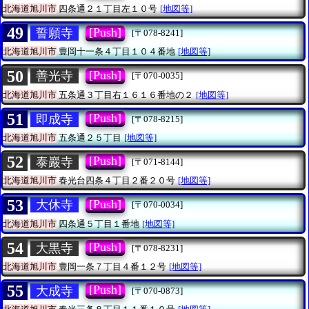
北海道旭川市
四条通２１丁目左１０号
[地図等]
49
[Push]
誓願寺
[〒078-8241]
北海道旭川市
豊岡十一条４丁目１０４番地
[地図等]
50
[Push]
善光寺
[〒070-0035]
北海道旭川市
五条通３丁目右１６１６番地の２
[地図等]
51
[Push]
即成寺
[〒078-8215]
北海道旭川市
五条通２５丁目
[地図等]
52
[Push]
泰巖寺
[〒071-8144]
北海道旭川市
春光台四条４丁目２番２０号
[地図等]
53
[Push]
大休寺
[〒070-0034]
北海道旭川市
四条通５丁目１番地
[地図等]
54
[Push]
大黒寺
[〒078-8231]
北海道旭川市
豊岡一条７丁目４番１２号
[地図等]
55
[Push]
大成寺
[〒070-0873]