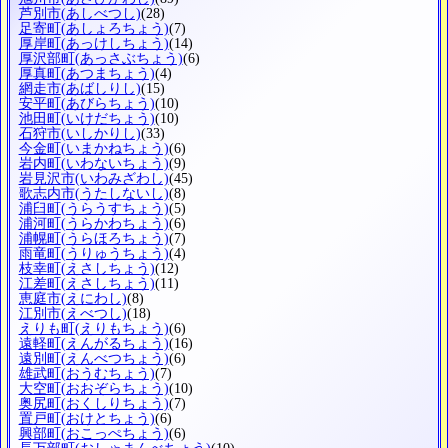
芦別市
(あしべつし)
(28)
足寄町
(あしょろちょう)
(7)
厚岸町
(あっけしちょう)
(14)
厚沢部町
(あっさぶちょう)
(6)
厚真町
(あつまちょう)
(4)
網走市
(あばしりし)
(15)
安平町
(あびらちょう)
(10)
池田町
(いけだちょう)
(10)
石狩市
(いしかりし)
(33)
今金町
(いまかねちょう)
(6)
岩内町
(いわないちょう)
(9)
岩見沢市
(いわみざわし)
(45)
歌志内市
(うたしないし)
(8)
浦臼町
(うらうすちょう)
(5)
浦河町
(うらかわちょう)
(6)
浦幌町
(うらほろちょう)
(7)
雨竜町
(うりゅうちょう)
(4)
枝幸町
(えさしちょう)
(12)
江差町
(えさしちょう)
(11)
恵庭市
(えにわし)
(8)
江別市
(えべつし)
(18)
えりも町
(えりもちょう)
(6)
遠軽町
(えんがるちょう)
(16)
遠別町
(えんべつちょう)
(6)
雄武町
(おうむちょう)
(7)
大空町
(おおぞらちょう)
(10)
奥尻町
(おくしりちょう)
(7)
置戸町
(おけとちょう)
(6)
興部町
(おこっぺちょう)
(6)