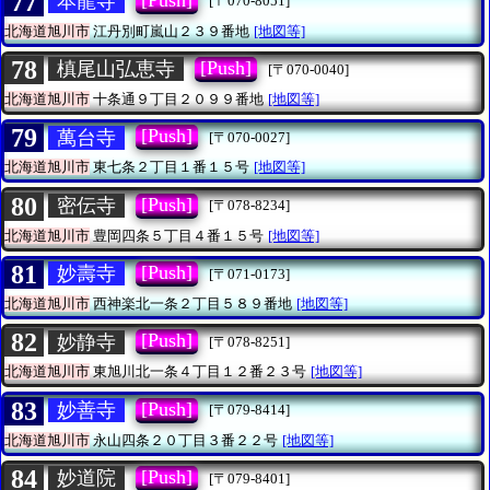
77
本龍寺
[〒070-8051]
北海道旭川市
江丹別町嵐山２３９番地
[地図等]
78
[Push]
槙尾山弘恵寺
[〒070-0040]
北海道旭川市
十条通９丁目２０９９番地
[地図等]
79
[Push]
萬台寺
[〒070-0027]
北海道旭川市
東七条２丁目１番１５号
[地図等]
80
[Push]
密伝寺
[〒078-8234]
北海道旭川市
豊岡四条５丁目４番１５号
[地図等]
81
[Push]
妙壽寺
[〒071-0173]
北海道旭川市
西神楽北一条２丁目５８９番地
[地図等]
82
[Push]
妙静寺
[〒078-8251]
北海道旭川市
東旭川北一条４丁目１２番２３号
[地図等]
83
[Push]
妙善寺
[〒079-8414]
北海道旭川市
永山四条２０丁目３番２２号
[地図等]
84
[Push]
妙道院
[〒079-8401]