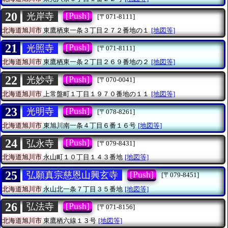
20
[Push]
光岸寺
[〒071-8111]
北海道旭川市
東鷹栖東一条３丁目２７２番地の１
[地図等]
21
[Push]
光照寺
[〒071-8111]
北海道旭川市
東鷹栖東一条２丁目２６９番地の２
[地図等]
22
[Push]
光妙寺
[〒070-0041]
北海道旭川市
上常盤町１丁目１９７０番地の１１
[地図等]
23
[Push]
光明寺
[〒078-8261]
北海道旭川市
東旭川南一条４丁目６番１６号
[地図等]
24
[Push]
弘永寺
[〒079-8431]
北海道旭川市
永山町１０丁目１４３番地
[地図等]
25
[Push]
弘願真宗慈恩山興玄寺
[〒079-8451]
北海道旭川市
永山北一条７丁目３５番地
[地図等]
26
[Push]
弘法寺
[〒071-8156]
北海道旭川市
東鷹栖六線１３号
[地図等]