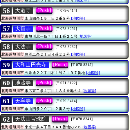
北海道旭川市
春光三条８丁目１１番１０号
[地図等]
56
[Push]
大道寺
[〒079-8414]
北海道旭川市
永山四条１９丁目２番８号
[地図等]
57
[Push]
大寶寺
[〒078-8251]
北海道旭川市
東旭川北一条７丁目１番２１号
[地図等]
58
[Push]
大法寺
[〒078-8232]
北海道旭川市
豊岡二条２丁目４番２１号
[地図等]
59
[Push]
大和山円光寺
[〒078-8215]
北海道旭川市
五条通２２丁目右１号２１９７番地
[地図等]
60
[Push]
地蔵寺
[〒071-8122]
北海道旭川市
末広東二条４丁目１８４番地の４
[地図等]
61
[Push]
天寧寺
[〒079-8414]
北海道旭川市
永山四条２０丁目２番３号
[地図等]
62
[Push]
天法山宝珠院
[〒078-8341]
北海道旭川市
東光一条４丁目３４１番地の２６
[地図等]