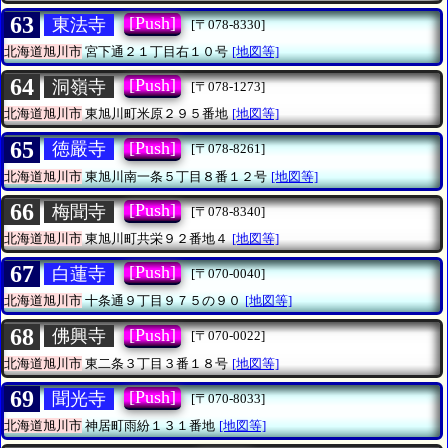
63
[Push]
東法寺
[〒078-8330]
北海道旭川市
宮下通２１丁目右１０号
[地図等]
64
[Push]
洞嶺寺
[〒078-1273]
北海道旭川市
東旭川町米原２９５番地
[地図等]
65
[Push]
徳嚴寺
[〒078-8261]
北海道旭川市
東旭川南一条５丁目８番１２号
[地図等]
66
[Push]
梅聞寺
[〒078-8340]
北海道旭川市
東旭川町共栄９２番地４
[地図等]
67
[Push]
白蓮寺
[〒070-0040]
北海道旭川市
十条通９丁目９７５の９０
[地図等]
68
[Push]
佛興寺
[〒070-0022]
北海道旭川市
東二条３丁目３番１８号
[地図等]
69
[Push]
聞光寺
[〒070-8033]
北海道旭川市
神居町雨紛１３１番地
[地図等]