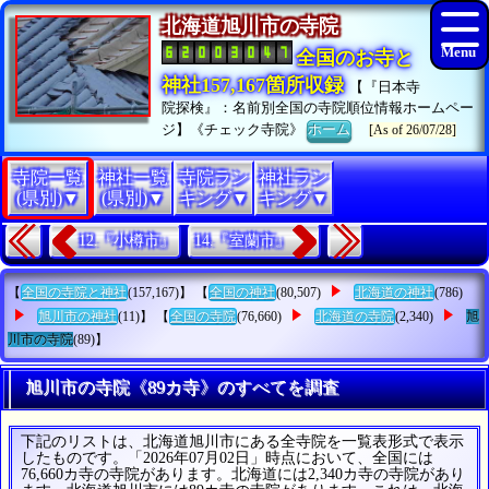
北海道旭川市の寺院
全国のお寺と
神社157,167箇所収録
【『日本寺
院探検』：名前別全国の寺院順位情報ホームペー
ジ】《チェック寺院》
ホーム
[As of 26/07/28]
寺院一覧
神社一覧
寺院ラン
神社ラン
(県別)▼
(県別)▼
キング▼
キング▼
12.『小樽市』
14.『室蘭市』
【
全国の寺院と神社
(157,167)】 【
全国の神社
(80,507)
北海道の神社
(786)
旭川市の神社
(11)】 【
全国の寺院
(76,660)
北海道の寺院
(2,340)
旭
川市の寺院
(89)】
旭川市の寺院《89カ寺》のすべてを調査
下記のリストは、北海道旭川市にある全寺院を一覧表形式で表示
したものです。「2026年07月02日」時点において、全国には
76,660カ寺の寺院があります。北海道には2,340カ寺の寺院があり