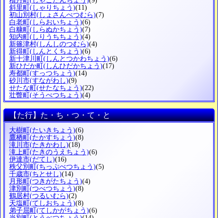
積丹町
(しゃこたんちょう)
(9)
斜里町
(しゃりちょう)
(11)
初山別村
(しょさんべつむら)
(7)
白老町
(しらおいちょう)
(6)
白糠町
(しらぬかちょう)
(7)
知内町
(しりうちちょう)
(4)
新篠津村
(しんしのつむら)
(4)
新得町
(しんとくちょう)
(6)
新十津川町
(しんとつかわちょう)
(6)
新ひだか町
(しんひだかちょう)
(17)
寿都町
(すっつちょう)
(14)
砂川市
(すながわし)
(9)
せたな町
(せたなちょう)
(22)
壮瞥町
(そうべつちょう)
(4)
【た行】た・ち・つ・て・と
大樹町
(たいきちょう)
(6)
鷹栖町
(たかすちょう)
(8)
滝川市
(たきかわし)
(18)
滝上町
(たきのうえちょう)
(6)
伊達市
(だてし)
(16)
秩父別町
(ちっぷべつちょう)
(5)
千歳市
(ちとせし)
(14)
月形町
(つきがたちょう)
(4)
津別町
(つべつちょう)
(8)
鶴居村
(つるいむら)
(2)
天塩町
(てしおちょう)
(8)
弟子屈町
(てしかがちょう)
(6)
当別町
(とうべつちょう)
(14)