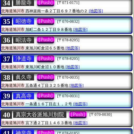
34
[Push]
勝龍寺
[〒071-0171]
北海道旭川市
西神楽南一条２丁目６９７番地の２
[地図等]
35
[Push]
昭徳寺
[〒070-0832]
北海道旭川市
旭町二条１２丁目９８番地
[地図等]
36
[Push]
昭法寺
[〒078-8205]
北海道旭川市
東旭川町倉沼６５番地
[地図等]
37
[Push]
浄道寺
[〒078-8205]
北海道旭川市
東旭川町倉沼１０番地
[地図等]
38
[Push]
眞久寺
[〒070-0035]
北海道旭川市
五条通４丁目３２５番地
[地図等]
39
[Push]
真高寺
[〒070-0031]
北海道旭川市
一条通１６丁目左１，２号
[地図等]
40
[Push]
真宗大谷派旭川別院
[〒070-0030]
北海道旭川市
宮下通２丁目１４６３番地
[地図等]
41
[Push]
神皇寺
[〒078-0185]