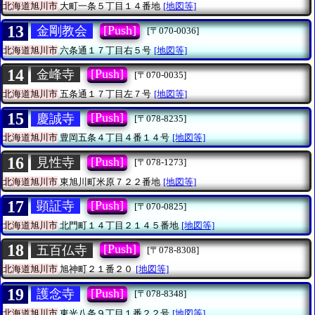
北海道旭川市
大町一条５丁目１４番地
[地図等]
13
[Push]
金剛教会
[〒070-0036]
北海道旭川市
六条通１７丁目右５号
[地図等]
14
[Push]
金峰寺
[〒070-0035]
北海道旭川市
五条通１７丁目左７号
[地図等]
15
[Push]
慶誠寺
[〒078-8235]
北海道旭川市
豊岡五条４丁目４番１４号
[地図等]
16
[Push]
見性寺
[〒078-1273]
北海道旭川市
東旭川町米原７２２番地
[地図等]
17
[Push]
顕証寺
[〒070-0825]
北海道旭川市
北門町１４丁目２１４５番地
[地図等]
18
[Push]
五百仏寺
[〒078-8308]
北海道旭川市
旭神町２１番２０
[地図等]
19
[Push]
護念寺
[〒078-8348]
北海道旭川市
東光八条９丁目１番２２号
[地図等]