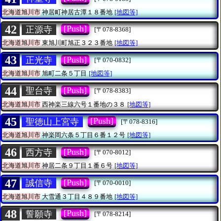
北海道旭川市
神居町神居古潭１８番地
[地図等]
42
[Push]
正源寺
[〒078-8368]
北海道旭川市
東旭川町旭正３２３番地
[地図等]
43
[Push]
正光寺
[〒070-0832]
北海道旭川市
旭町二条５丁目
[地図等]
44
[Push]
聖台寺
[〒078-8383]
北海道旭川市
西神楽三線六号１番地の３８
[地図等]
45
[Push]
聖徳山上宮寺
[〒078-8316]
北海道旭川市
神楽岡六条５丁目６番１２号
[地図等]
46
[Push]
西方寺
[〒070-8012]
北海道旭川市
神居二条９丁目１番６号
[地図等]
47
[Push]
誠信寺
[〒070-0010]
北海道旭川市
大雪通３丁目４８９番地
[地図等]
48
[Push]
誓願寺
[〒078-8214]