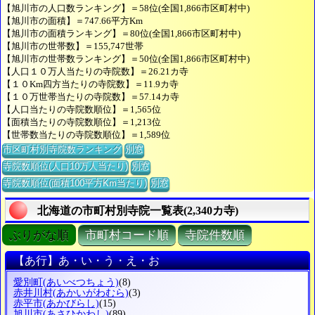
【旭川市の人口数ランキング】＝58位(全国1,866市区町村中)
【旭川市の面積】＝747.66平方Km
【旭川市の面積ランキング】＝80位(全国1,866市区町村中)
【旭川市の世帯数】＝155,747世帯
【旭川市の世帯数ランキング】＝50位(全国1,866市区町村中)
【人口１０万人当たりの寺院数】＝26.21カ寺
【１０Km四方当たりの寺院数】＝11.9カ寺
【１０万世帯当たりの寺院数】＝57.14カ寺
【人口当たりの寺院数順位】＝1,565位
【面積当たりの寺院数順位】＝1,213位
【世帯数当たりの寺院数順位】＝1,589位
市区町村別寺院数ランキング
別窓
寺院数順位(人口10万人当たり)
別窓
寺院数順位(面積100平方Km当たり)
別窓
北海道の市町村別寺院一覧表(2,340カ寺)
ぶりがな順
市町村コード順
寺院件数順
【あ行】あ・い・う・え・お
愛別町
(あいべつちょう)
(8)
赤井川村
(あかいがわむら)
(3)
赤平市
(あかびらし)
(15)
旭川市
(あさひかわし)
(89)