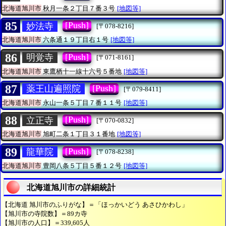
北海道旭川市
秋月一条２丁目７番３号
[地図等]
85
[Push]
妙法寺
[〒078-8216]
北海道旭川市
六条通１９丁目右１号
[地図等]
86
[Push]
明覚寺
[〒071-8161]
北海道旭川市
東鷹栖十一線十六号５番地
[地図等]
87
[Push]
薬王山遍照院
[〒079-8411]
北海道旭川市
永山一条５丁目７番１１号
[地図等]
88
[Push]
立正寺
[〒070-0832]
北海道旭川市
旭町二条１丁目３１番地
[地図等]
89
[Push]
龍華院
[〒078-8238]
北海道旭川市
豊岡八条５丁目５番１２号
[地図等]
北海道旭川市の詳細統計
【北海道 旭川市のふりがな】＝「ほっかいどう あさひかわし」
【旭川市の寺院数】＝89カ寺
【旭川市の人口】＝339,605人