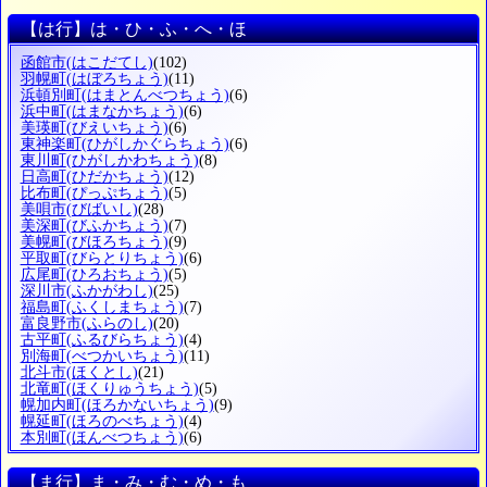
【は行】は・ひ・ふ・へ・ほ
函館市
(はこだてし)
(102)
羽幌町
(はぼろちょう)
(11)
浜頓別町
(はまとんべつちょう)
(6)
浜中町
(はまなかちょう)
(6)
美瑛町
(びえいちょう)
(6)
東神楽町
(ひがしかぐらちょう)
(6)
東川町
(ひがしかわちょう)
(8)
日高町
(ひだかちょう)
(12)
比布町
(ぴっぷちょう)
(5)
美唄市
(びばいし)
(28)
美深町
(びふかちょう)
(7)
美幌町
(びほろちょう)
(9)
平取町
(びらとりちょう)
(6)
広尾町
(ひろおちょう)
(5)
深川市
(ふかがわし)
(25)
福島町
(ふくしまちょう)
(7)
富良野市
(ふらのし)
(20)
古平町
(ふるびらちょう)
(4)
別海町
(べつかいちょう)
(11)
北斗市
(ほくとし)
(21)
北竜町
(ほくりゅうちょう)
(5)
幌加内町
(ほろかないちょう)
(9)
幌延町
(ほろのべちょう)
(4)
本別町
(ほんべつちょう)
(6)
【ま行】ま・み・む・め・も