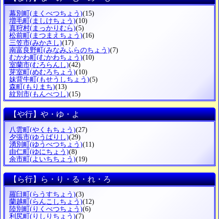
幕別町
(まくべつちょう)
(15)
増毛町
(ましけちょう)
(10)
真狩村
(まっかりむら)
(5)
松前町
(まつまえちょう)
(16)
三笠市
(みかさし)
(17)
南富良野町
(みなみふらのちょう)
(7)
むかわ町
(むかわちょう)
(10)
室蘭市
(むろらんし)
(42)
芽室町
(めむろちょう)
(10)
妹背牛町
(もせうしちょう)
(5)
森町
(もりまち)
(13)
紋別市
(もんべつし)
(15)
【や行】や・ゆ・よ
八雲町
(やくもちょう)
(27)
夕張市
(ゆうばりし)
(29)
湧別町
(ゆうべつちょう)
(11)
由仁町
(ゆにちょう)
(8)
余市町
(よいちちょう)
(19)
【ら行】ら・り・る・れ・ろ
羅臼町
(らうすちょう)
(3)
蘭越町
(らんこしちょう)
(12)
陸別町
(りくべつちょう)
(6)
利尻町
(りしりちょう)
(7)