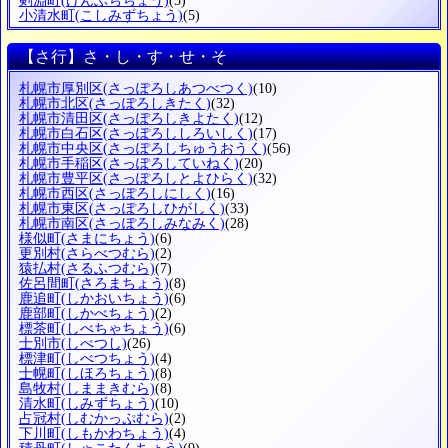
剣淵町
(けんぶちちょう)
(5)
小清水町
(こしみずちょう)
(5)
【さ行】さ・し・す・せ・そ
札幌市厚別区
(さっぽろしあつべつく)
(10)
札幌市北区
(さっぽろしきたく)
(32)
札幌市清田区
(さっぽろしきよたく)
(12)
札幌市白石区
(さっぽろししろいしく)
(17)
札幌市中央区
(さっぽろしちゅうおうく)
(56)
札幌市手稲区
(さっぽろしていねく)
(20)
札幌市豊平区
(さっぽろしとよひらく)
(32)
札幌市西区
(さっぽろしにしく)
(16)
札幌市東区
(さっぽろしひがしく)
(33)
札幌市南区
(さっぽろしみなみく)
(28)
様似町
(さまにちょう)
(6)
更別村
(さらべつむら)
(2)
猿払村
(さるふつむら)
(7)
佐呂間町
(さろまちょう)
(8)
鹿追町
(しかおいちょう)
(6)
鹿部町
(しかべちょう)
(2)
標茶町
(しべちゃちょう)
(6)
士別市
(しべつし)
(26)
標津町
(しべつちょう)
(4)
士幌町
(しほろちょう)
(8)
島牧村
(しままきむら)
(8)
清水町
(しみずちょう)
(10)
占冠村
(しむかっぷむら)
(2)
下川町
(しもかわちょう)
(4)