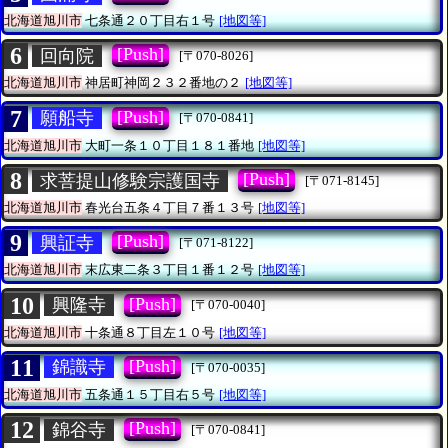
北海道旭川市
七条通２０丁目右１号
[地図等]
6
[Push]
回向院
[〒070-8026]
北海道旭川市
神居町神岡２３２番地の２
[地図等]
7
[Push]
願船寺
[〒070-0841]
北海道旭川市
大町一条１０丁目１８１番地
[地図等]
8
[Push]
求菩提山修験宗護国寺
[〒071-8145]
北海道旭川市
春光台五条４丁目７番１３号
[地図等]
9
[Push]
興証寺
[〒071-8122]
北海道旭川市
末広東二条３丁目１番１２号
[地図等]
10
[Push]
興隆寺
[〒070-0040]
北海道旭川市
十条通８丁目左１０号
[地図等]
11
[Push]
錦識寺
[〒070-0035]
北海道旭川市
五条通１５丁目右５号
[地図等]
12
[Push]
錦谷寺
[〒070-0841]