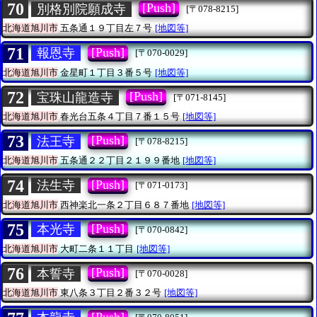
70
[Push]
別格別院願成寺
[〒078-8215]
北海道旭川市
五条通１９丁目左７号
[地図等]
71
[Push]
報恩寺
[〒070-0029]
北海道旭川市
金星町１丁目３番５号
[地図等]
72
[Push]
宝珠山龍造寺
[〒071-8145]
北海道旭川市
春光台五条４丁目７番１５号
[地図等]
73
[Push]
法王寺
[〒078-8215]
北海道旭川市
五条通２２丁目２１９９番地
[地図等]
74
[Push]
法生寺
[〒071-0173]
北海道旭川市
西神楽北一条２丁目６８７番地
[地図等]
75
[Push]
本光寺
[〒070-0842]
北海道旭川市
大町二条１１丁目
[地図等]
76
[Push]
本誓寺
[〒070-0028]
北海道旭川市
東八条３丁目２番３２号
[地図等]
[Push]