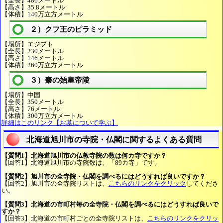
【全長】486メートル
【高さ】35.8メートル
【体積】140万立方メートル
２）クフ王のピラミッド
【場所】エジプト
【全長】230メートル
【高さ】146メートル
【体積】260万立方メートル
３）秦の始皇帝陵
【場所】中国
【全長】350メートル
【高さ】76メートル
【体積】300万立方メートル
詳細はこのリンク【お墓について学ぶ】
北海道旭川市の寺院・仏閣に関するよくある質問
【質問1】北海道旭川市の仏教寺院の数は何カ寺ですか？
【回答1】北海道旭川市の寺院数は、「89カ寺」です。
【質問2】旭川市の全寺院・仏閣を調べるにはどうすれば良いですか？
【回答2】旭川市の全寺院リストは、
こちらのリンクをクリック
してくださ
い。
【質問3】北海道の市町村毎の全寺院・仏閣を調べるにはどうすれば良いで
すか？
【回答3】北海道の市町村ごとの全寺院リストは、
こちらのリンクをクリッ