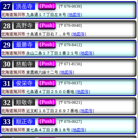
27
[Push]
洪岳寺
[〒070-0039]
北海道旭川市
九条通１７丁目左８号
[地図等]
28
[Push]
高野寺
[〒070-0040]
北海道旭川市
十条通８丁目右７，８号
[地図等]
29
[Push]
最勝寺
[〒079-8412]
北海道旭川市
永山二条１７丁目１番２１号
[地図等]
30
[Push]
慈船寺
[〒071-8156]
北海道旭川市
東鷹栖六線十二号
[地図等]
31
[Push]
俊栄寺
[〒070-0037]
北海道旭川市
七条通４丁目２５００番地
[地図等]
32
[Push]
順敬寺
[〒070-0821]
北海道旭川市
近文町１６丁目２６９７番地
[地図等]
33
[Push]
順正寺
[〒070-0027]
北海道旭川市
東七条４丁目２番１８号
[地図等]