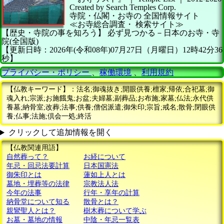
Created by
Search Temples Corp.
寺院・仏閣・お寺の
全国情報サイト
≪お寺総合調査・
検索サイト≫
【歴史・寺院の事を知ろう】
必ず見つかる－日本のお寺・寺
院(全国版)
【更新日時：2026年(令和08年)07月27日（月曜日）12時42分36
秒】
プライバシー・ポリシー
、
稼働環境
、
利用規約
【仏教キーワード】：法名;御魂抜き;開眼供養;檀家;帰依;合祀墓;御
魂入れ;宗派;お施餓鬼;お盆;夫婦墓;副葬品;お布施;家墓;仏法;永代供
養墓;納骨室;改葬;法事;供養;僧侶派遣;御朱印;宗旨;戒名;散骨;閉眼供
養;仏事;法施;倶会一処;終活
クリックして追加情報を開く
【仏教関連用語】
自然葬って？
お経について
年忌・回忌法要計算
日本国憲法
御朱印とは
蓮如上人とは
墓地・埋葬等の法律
宗教法人法
今年の法事
行年・享年の計算
納骨堂について知る
散骨とは？
親鸞聖人とは？
樹木葬について学ぶ
お墓・墓地の情報
中陰・年忌一覧表