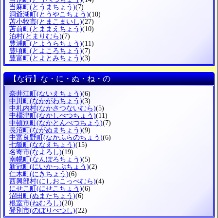
当麻町
(とうまちょう)
(7)
洞爺湖町
(とうやこちょう)
(10)
苫小牧市
(とまこまいし)
(27)
苫前町
(とままえちょう)
(10)
泊村
(とまりむら)
(7)
豊浦町
(とようらちょう)
(11)
豊頃町
(とよころちょう)
(7)
豊富町
(とよとみちょう)
(3)
【な行】な・に・ぬ・ね・の
奈井江町
(ないえちょう)
(6)
中川町
(なかがわちょう)
(3)
中札内村
(なかさつないむら)
(5)
中標津町
(なかしべつちょう)
(11)
中頓別町
(なかとんべつちょう)
(7)
長沼町
(ながぬまちょう)
(9)
中富良野町
(なかふらのちょう)
(6)
七飯町
(ななえちょう)
(15)
名寄市
(なよろし)
(19)
南幌町
(なんぽろちょう)
(5)
新冠町
(にいかっぷちょう)
(2)
仁木町
(にきちょう)
(6)
西興部村
(にしおこっぺむら)
(4)
にせこ町
(にせこちょう)
(6)
沼田町
(ぬまたちょう)
(6)
根室市
(ねむろし)
(20)
登別市
(のぼりべつし)
(22)