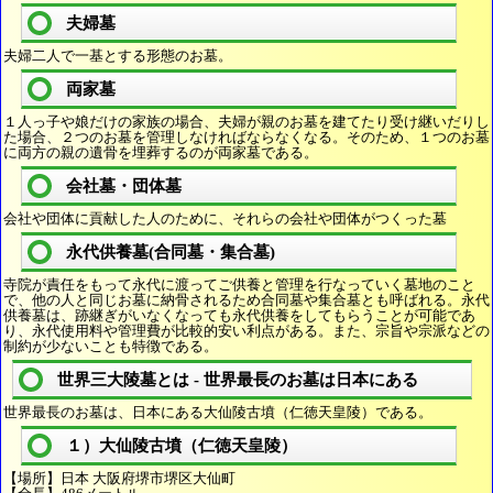
夫婦墓
夫婦二人で一基とする形態のお墓。
両家墓
１人っ子や娘だけの家族の場合、夫婦が親のお墓を建てたり受け継いだりし
た場合、２つのお墓を管理しなければならなくなる。そのため、１つのお墓
に両方の親の遺骨を埋葬するのが両家墓である。
会社墓・団体墓
会社や団体に貢献した人のために、それらの会社や団体がつくった墓
永代供養墓(合同墓・集合墓)
寺院が責任をもって永代に渡ってご供養と管理を行なっていく墓地のこと
で、他の人と同じお墓に納骨されるため合同墓や集合墓とも呼ばれる。永代
供養墓は、跡継ぎがいなくなっても永代供養をしてもらうことが可能であ
り、永代使用料や管理費が比較的安い利点がある。また、宗旨や宗派などの
制約が少ないことも特徴である。
世界三大陵墓とは - 世界最長のお墓は日本にある
世界最長のお墓は、日本にある大仙陵古墳（仁徳天皇陵）である。
１）大仙陵古墳（仁徳天皇陵）
【場所】日本 大阪府堺市堺区大仙町