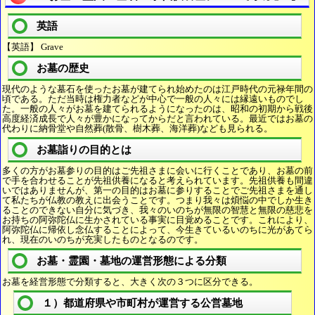
英語
【英語】 Grave
お墓の歴史
現代のような墓石を使ったお墓が建てられ始めたのは江戸時代の元禄年間の
頃である。ただ当時は権力者などが中心で一般の人々には縁遠いものでし
た。一般の人々がお墓を建てられるようになったのは、昭和の初期から戦後
高度経済成長で人々が豊かになってからだと言われている。最近ではお墓の
代わりに納骨堂や自然葬(散骨、樹木葬、海洋葬)なども見られる。
お墓詣りの目的とは
多くの方がお墓参りの目的はご先祖さまに会いに行くことであり、お墓の前
で手を合わせることが先祖供養になると考えられています。先祖供養も間違
いではありませんが、第一の目的はお墓に参りすることでご先祖さまを通し
て私たちが仏教の教えに出会うことです。つまり我々は煩悩の中でしか生き
ることのできない自分に気づき、我々のいのちが無限の智慧と無限の慈悲を
お持ちの阿弥陀仏に生かされている事実に目覚めることです。これにより、
阿弥陀仏に帰依し念仏することによって、今生きているいのちに光があてら
れ、現在のいのちが充実したものとなるのです。
お墓・霊園・墓地の運営形態による分類
お墓を経営形態で分類すると、大きく次の３つに区分できる。
１）都道府県や市町村が運営する公営墓地