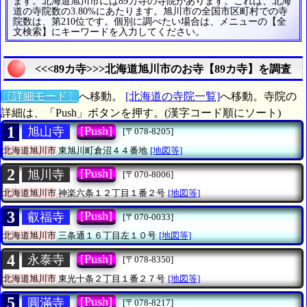
ます。北海道旭川市には89カ寺の寺院があります。これは、北海
道の寺院数の3.80%にあたります。旭川市の全国市区町村での寺
院数は、第210位です。個別に調べたい場合は、メニューの【全
文検索】にキーワードを入力してください。
<<<89カ寺>>>北海道旭川市のお寺【89カ寺】を調査
〔詳細モード〕
へ移動。
[北海道の寺院一覧]
へ移動。寺院の
詳細は、「Push」ボタンを押す。(漢字コード順にソート)
1
[Push]
旭山寺
[〒078-8205]
北海道旭川市
東旭川町倉沼４４番地
[地図等]
2
[Push]
旭川寺
[〒070-8006]
北海道旭川市
神楽六条１２丁目１番２号
[地図等]
3
[Push]
叡福寺
[〒070-0033]
北海道旭川市
三条通１６丁目左１０号
[地図等]
4
[Push]
永泰寺
[〒078-8350]
北海道旭川市
東光十条２丁目１番２７号
[地図等]
5
[Push]
圓滿寺
[〒078-8217]