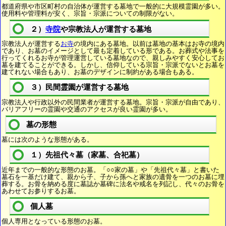
都道府県や市区町村の自治体が運営する墓地で一般的に大規模霊園が多い。
使用料や管理料が安く、宗旨・宗派についての制限がない。
２）
寺院
や宗教法人が運営する墓地
宗教法人が運営する
お寺
の境内にある墓地。以前は墓地の基本はお寺の境内
であり、お墓のイメージとして最も定着している形である。お葬式や法事を
行ってくれるお寺が管理運営している墓地なので、親しみやすく安心してお
墓を建てることができる。しかし、信仰している宗旨・宗派でないとお墓を
建てれない場合もあり、お墓のデザインに制約がある場合もある。
３）民間霊園が運営する墓地
宗教法人や行政以外の民間業者が運営する墓地。宗旨・宗派が自由であり、
バリアフリーの霊園や交通のアクセスが良い霊園が多い。
墓の形態
墓には次のような形態がある。
１）先祖代々墓（家墓、合祀墓）
近年までの一般的な形態のお墓。「○○家の墓」や「先祖代々墓」と書いた
墓石を一基だけ建て、親から子、子から孫へと家族の遺骨を一つのお墓に埋
葬する。お骨を納める度に墓誌か墓碑に法名や戒名を列記し、代々のお骨を
あわせてお参りするお墓。
個人墓
個人専用となっている形態のお墓。