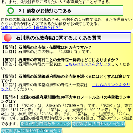
る。また、死後は自然に帰りたい人の希望満たすことができる。
３）価格がお値打ちである
自然葬の相場は従来のお墓の半分から数分の１程度で済み、また管理費がい
らない場合がほとんどであるため価格がお値打ちである。
詳細はこのリンク【自然葬とは？】
石川県の仏教寺院に関するよくある質問
【質問1】石川県の全寺院・仏閣数は何カ寺ですか？
【回答1】石川県のお寺の数は、「1,380カ寺」です。
【質問2】石川県の市町村ごとの全寺院一覧表はどこにありますか？
【回答2】石川県の寺院の一覧表は、
こちらのリンクをクリック
してくださ
い。
【質問3】石川県の近隣都道府県毎の全寺院を調べるにはどうすれば良いで
すか？
【回答3】石川県の近隣都道府県の寺院の一覧表は、
こちらのリンクをクリ
ック
してください。
【質問４】全国の都道府県別面積100平方キロメートル当りの寺院数ランキ
ングは？
【回答４】「第1位」は、大阪府の『176.99ヶ寺』です。「第2位」は、東京
都の『131.77ヶ寺』です。「第3位」は、愛知県の『90.25ヶ寺』です。「第
4位」は、神奈川県の『78.85ヶ寺』です。「第5位」は、滋賀県の『77.04ヶ
寺』です。全国の都道府県別寺院ランキングの詳細は、下記のボタンで確認
できます。
都道府県別寺院数ランキング
寺院数順位(人口10万人当たり)
寺院数順位(面積100平方Km当たり)