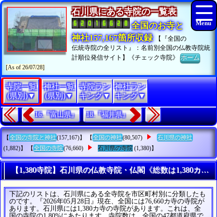
石川県にある寺院の一覧表
全国のお寺と
神社157,167箇所収録
【『全国の
伝統寺院の全リスト』：名前別全国の仏教寺院統
計順位発信サイト】《チェック寺院》
ホーム
[As of 26/07/28]
寺院一覧
神社一覧
寺院ラン
神社ラン
(県別)▼
(県別)▼
キング▼
キング▼
16.『富山県』
18.『福井県』
【
全国の寺院と神社
(157,167)】 【
全国の神社
(80,507)
石川県の神社
(1,882)】 【
全国の寺院
(76,660)
石川県の寺院
(1,380)】
【1,380寺院】石川県の仏教寺院・仏閣《総数は1,380カ寺
下記のリストは、石川県にある全寺院を市区町村別に分類したも
のです。『2026年05月28日』現在、全国には76,660カ寺の寺院が
あります。石川県には1,380カ寺の寺院があります。これは、全
国の寺院の1.80%にあたります。寺院数は、全国の47都道府県で