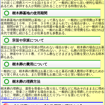
その近くに埋葬スペースを設けるタイプ。一般的に駅から近い便利な場所に
あるため、参拝する人が気軽に訪れることができる特徴がある。
樹木葬墓地の使用期間
樹木葬墓地の使用期間は墓地によって異なるが、一般的には管理費は不要で
使用期間は１０年、２０年、３０年と決まられている場合が多い。その場合
は、期間が終了した後は遺骨が合同墓や集合墓へ移されることが一般的であ
る。管理費が必要となる場合は、一般のお墓と同様に管理費を払い続ければ
永代で使用し続けることが出来る所も多数ある。
宗旨や宗派について
最近はお墓でも宗旨や宗派が問われない場合が多いが、樹木葬の場合はお墓
以上に宗旨や宗派はほとんど問われない。さらに、仏教の宗旨や宗派だけで
なく、神道やキリスト教、イスラム教などさまざまな宗教を受け入れる樹木
葬もある。
樹木葬の費用について
一般的には、樹木葬の費用はお墓と比べると墓石の購入費用が不要なためか
なり安く抑えられる。また管理費もお墓に比べると安い場合が多い。
樹木葬の埋葬方法
樹木葬の埋葬は、遺骨を骨壷から取り出して紙などに包みそのまま土に埋め
る場合と、骨壷ごと埋葬する場合がある。一般的に誰を埋葬したかがわかる
ように、埋葬した場所に樹木を植えたりプレートを置いたりする。
詳細はこのリンク【樹木葬とは？】