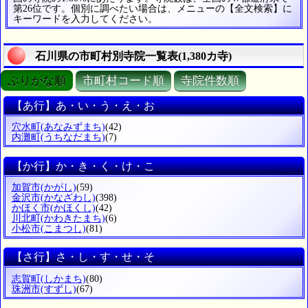
第26位です。個別に調べたい場合は、メニューの【全文検索】に
キーワードを入力してください。
石川県の市町村別寺院一覧表(1,380カ寺)
ぶりがな順
市町村コード順
寺院件数順
【あ行】あ・い・う・え・お
穴水町
(あなみずまち)
(42)
内灘町
(うちなだまち)
(7)
【か行】か・き・く・け・こ
加賀市
(かがし)
(59)
金沢市
(かなざわし)
(398)
かほく市
(かほくし)
(42)
川北町
(かわきたまち)
(6)
小松市
(こまつし)
(81)
【さ行】さ・し・す・せ・そ
志賀町
(しかまち)
(80)
珠洲市
(すずし)
(67)