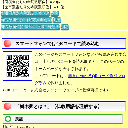
【面積当たりの寺院数順位】＝20位
【世帯数当たりの寺院数順位】＝13位
都道府県別寺院数ランキング
別窓
寺院数順位(人口10万人当たり)
別窓
寺院数順位(面積100平方Km当たり)
別窓
スマートフォンではQRコードで読み込む
このページをスマートフォンなどから読み込む場合
は、上記の
QRコード
を読み取ると、このページの
ホームページが表示されます。
このQRコードは、
簡単に作れるQRコード作成プロ
グラム
で作りました。
（QRコードは、株式会社デンソーウェーブの登録商標です）
「樹木葬とは？」【仏教用語を理解する】
英語
【英語】 Trees Burial