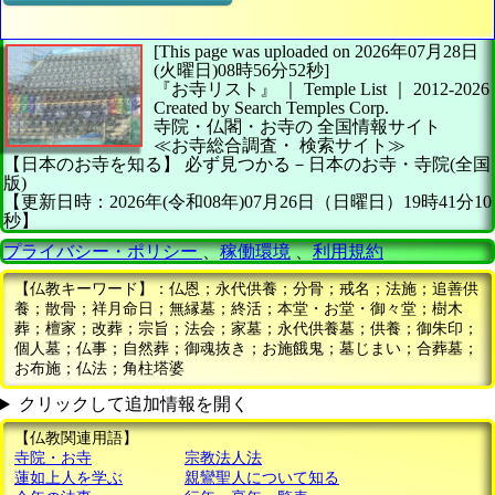
[This page was uploaded on 2026年07月28日
(火曜日)08時56分52秒]
『お寺リスト』 ｜ Temple List
｜
2012-2026
Created by
Search Temples Corp.
寺院・仏閣・お寺の
全国情報サイト
≪お寺総合調査・
検索サイト≫
【日本のお寺を知る】
必ず見つかる－日本のお寺・寺院(全国
版)
【更新日時：2026年(令和08年)07月26日（日曜日）19時41分10
秒】
プライバシー・ポリシー
、
稼働環境
、
利用規約
【仏教キーワード】：仏恩；永代供養；分骨；戒名；法施；追善供
養；散骨；祥月命日；無縁墓；終活；本堂・お堂・御々堂；樹木
葬；檀家；改葬；宗旨；法会；家墓；永代供養墓；供養；御朱印；
個人墓；仏事；自然葬；御魂抜き；お施餓鬼；墓じまい；合葬墓；
お布施；仏法；角柱塔婆
クリックして追加情報を開く
【仏教関連用語】
寺院・お寺
宗教法人法
蓮如上人を学ぶ
親鸞聖人について知る