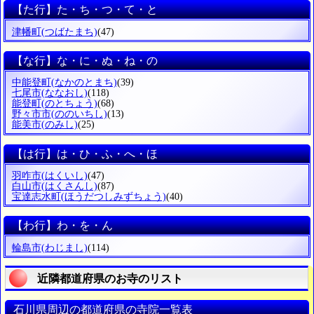
【た行】た・ち・つ・て・と
津幡町
(つばたまち)
(47)
【な行】な・に・ぬ・ね・の
中能登町
(なかのとまち)
(39)
七尾市
(ななおし)
(118)
能登町
(のとちょう)
(68)
野々市市
(ののいちし)
(13)
能美市
(のみし)
(25)
【は行】は・ひ・ふ・へ・ほ
羽咋市
(はくいし)
(47)
白山市
(はくさんし)
(87)
宝達志水町
(ほうだつしみずちょう)
(40)
【わ行】わ・を・ん
輪島市
(わじまし)
(114)
近隣都道府県のお寺のリスト
石川県周辺の都道府県の寺院一覧表