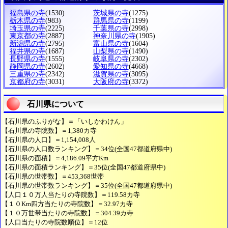
福島県の寺
(1530)
茨城県の寺
(1275)
栃木県の寺
(983)
群馬県の寺
(1199)
埼玉県の寺
(2225)
千葉県の寺
(2998)
東京都の寺
(2887)
神奈川県の寺
(1905)
新潟県の寺
(2795)
富山県の寺
(1604)
福井県の寺
(1687)
山梨県の寺
(1490)
長野県の寺
(1555)
岐阜県の寺
(2302)
静岡県の寺
(2602)
愛知県の寺
(4668)
三重県の寺
(2342)
滋賀県の寺
(3095)
京都府の寺
(3031)
大阪府の寺
(3372)
石川県について
【石川県のふりがな】＝「いしかわけん」
【石川県の寺院数】＝1,380カ寺
【石川県の人口】＝1,154,008人
【石川県の人口数ランキング】＝34位(全国47都道府県中)
【石川県の面積】＝4,186.09平方Km
【石川県の面積ランキング】＝35位(全国47都道府県中)
【石川県の世帯数】＝453,368世帯
【石川県の世帯数ランキング】＝35位(全国47都道府県中)
【人口１０万人当たりの寺院数】＝119.58カ寺
【１０Km四方当たりの寺院数】＝32.97カ寺
【１０万世帯当たりの寺院数】＝304.39カ寺
【人口当たりの寺院数順位】＝12位