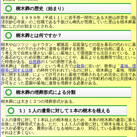
樹木葬の歴史（始まり）
樹木葬は、１９９９年（平成１１）に岩手県一関市にある大慈山祥雲寺（臨
済宗妙心寺派）のご住職である千坂げん峰氏が荒廃していた里山を樹木葬墓
地にしたのが始まりとされる。
樹木葬とは何ですか？
樹木や山ツツジ・山ドウダン・紫陽花・花菖蒲などの花を墓石の代わりに墓
標とし、その下の土の中に遺骨を埋葬する形態。「遺骨が自然に還る」とい
う考え方で自然を壊さない新しい墓地として環境面でも注目されている。ま
た墓石がないため宗教に縛られないことや、墓石よりも低費用で済むといっ
た特徴がある。
自然葬
の１つの形態である。
樹木葬は「自然に還す」という考え方では
散骨
に近いが、散骨は「
墓地、埋
葬等に関する法律
」の枠外で行われているのに対し、樹木葬は「墓地、埋葬
等に関する法律」によって許可された墓地で埋葬されるため完全に合法であ
ると言える。そのため、樹木葬は各都道府県および市町村の地方公共団体の
許可をとった霊園や墓地に遺骨を埋葬する必要がある。
樹木葬の埋葬形式による分類
樹木葬には大きく３つの埋葬形式がある。
１）１人の遺骨に対して１本の樹木を植える
１人の遺骨に対して１本以上の樹木植えるため、本来の樹木葬の趣旨に最も
合致した埋葬形式である。ただ、１人１人の遺骨に対して樹木を植えるスペ
ースが必要なため、費用が高くなる傾向にあり、対応している墓地や霊園は
それほど多くない。