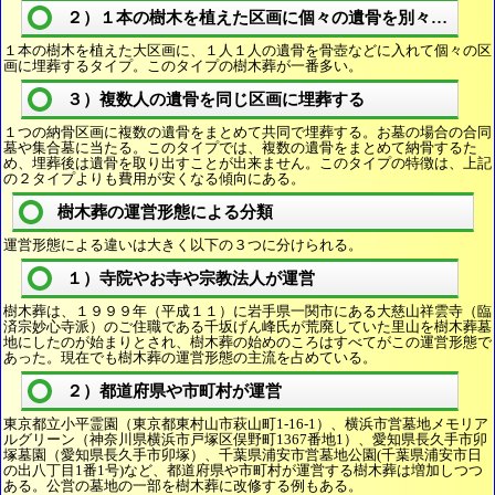
２）１本の樹木を植えた区画に個々の遺骨を別々に埋葬
１本の樹木を植えた大区画に、１人１人の遺骨を骨壺などに入れて個々の区
画に埋葬するタイプ。このタイプの樹木葬が一番多い。
３）複数人の遺骨を同じ区画に埋葬する
１つの納骨区画に複数の遺骨をまとめて共同で埋葬する。お墓の場合の合同
墓や集合墓に当たる。このタイプでは、複数の遺骨をまとめて納骨するた
め、埋葬後は遺骨を取り出すことが出来ません。このタイプの特徴は、上記
の２タイプよりも費用が安くなる傾向にある。
樹木葬の運営形態による分類
運営形態による違いは大きく以下の３つに分けられる。
１）寺院やお寺や宗教法人が運営
樹木葬は、１９９９年（平成１１）に岩手県一関市にある大慈山祥雲寺（臨
済宗妙心寺派）のご住職である千坂げん峰氏が荒廃していた里山を樹木葬墓
地にしたのが始まりとされ、樹木葬の始めのころはすべてがこの運営形態で
あった。現在でも樹木葬の運営形態の主流を占めている。
２）都道府県や市町村が運営
東京都立小平霊園（東京都東村山市萩山町1-16-1）、横浜市営墓地メモリア
ルグリーン（神奈川県横浜市戸塚区俣野町1367番地1）、愛知県長久手市卯
塚墓園（愛知県長久手市卯塚）、千葉県浦安市営墓地公園(千葉県浦安市日
の出八丁目1番1号)など、都道府県や市町村が運営する樹木葬は増加しつつ
ある。公営の墓地の一部を樹木葬に改修する例もある。