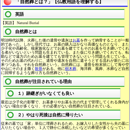
「自然葬とは？」【仏教用語を理解する】
英語
【英語】 Natural Burial
自然葬とは
明治時代以降、火葬した後の遺骨や遺灰は
お墓
を作って納骨することが一般
的であった。しかし現代では、お墓の購入はかなり高価なものとなり、また
少子化や高齢化、核家族化などでお墓を建ててもそのお墓を引き継いでくれ
る者がいないという問題も生まれている。また仮に引き継いでくれても、転
勤などで遠方のためお墓を建てても管理できないという問題も生じている。
そのためお墓の代わりに、遺骨や遺灰を自然に還そうとする流れが新たに出
来つつある。それを自然葬という。自然葬には、遺骨を粉末状にして海や空
や山にそのまま撒く
散骨
がある。他に
樹木葬
、海洋葬、風葬、水葬など自然
に回帰するような葬り方も自然葬という。
自然葬が注目されている理由
１）跡継ぎがいなくても良い
最近は少子化の影響で、お墓参りやお墓を次の代まで管理してくれる身内が
いない場合が多くなり、その必要がない自然葬が注目されている。
２）やはり死後は自然に帰りたい
従来の墓では「家」単位に埋葬されるため、お嫁入りした女性から夫の墓に
入りたくない場合や、１人で静かに永眠したいなどの希望が多くなってい