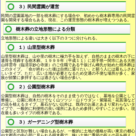
３）民間霊園が運営
民間の霊園墓地の一部を樹木葬にする場合や、初めから樹木葬専用の民間霊
園を開発する場合もある。現在、この運営形態の樹木葬が増えつつある。
樹木葬の立地形態による分類
立地形態による違いは大きく以下の３つに分けられる。
１）山里型樹木葬
山里型樹木葬は、山や里の樹木に極力手を加えず、自然のままの樹木の下に
遺骨を埋葬する樹木葬。１９９９年（平成１１）に岩手県一関市にある大慈
山祥雲寺（臨済宗妙心寺派）のご住職である千坂げん峰氏が始めた樹木葬は
このタイプ。「命が終わった後は自然に還りたい」と願う人には最もふさわ
しいタイプ。ただ、広い土地が必要となるため交通の不便な場所が多く、家
族が頻繁に参拝するには適さない場合が多い。
２）公園型樹木葬
公園型樹木葬は、自然の樹木をそのまま使うのではなく、墓地を公園として
整備し、公園に樹木だけでなく山ツツジ・山ドウダン・紫陽花・花菖蒲など
の花を植えるタイプ。墓石がない以外は、既存のお墓とあまり変わらないタ
イプで、一般的に利便性の良い場所にあるため参拝しやすいことが多い。現
在最も多いタイプの樹木葬である。
３）ガーデニング型樹木葬
公園型と区別が難しい場合もあるが、一般的に土地の価格が高い東京の都心
や大都市の中心部に見られる樹木葬で、狭い土地に季節の折々の花を植え、