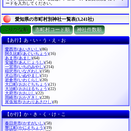
ードを入力してください。
愛知県の市町村別神社一覧表(3,241社)
ぶりがな順
市町村コード順
神社件数順
【あ行】あ・い・う・え・お
愛西市
(あいさいし)
(86)
阿久比町
(あぐいちょう)
(16)
あま市
(あまし)
(64)
安城市
(あんじょうし)
(54)
一宮市
(いちのみやし)
(214)
稲沢市
(いなざわし)
(158)
犬山市
(いぬやまし)
(51)
岩倉市
(いわくらし)
(20)
大口町
(おおぐちちょう)
(21)
大治町
(おおはるちょう)
(22)
大府市
(おおぶし)
(22)
岡崎市
(おかざきし)
(228)
尾張旭市
(おわりあさひし)
(8)
【か行】か・き・く・け・こ
春日井市
(かすがいし)
(58)
蟹江町
(かにえちょう)
(19)