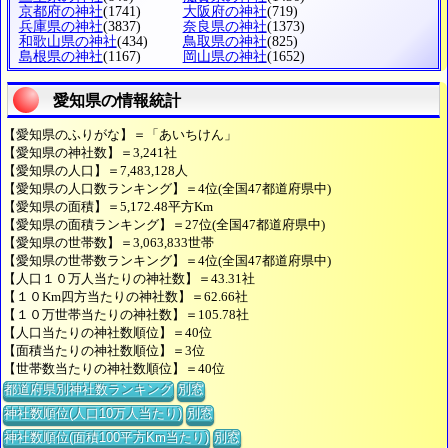
京都府の神社
(1741)
大阪府の神社
(719)
兵庫県の神社
(3837)
奈良県の神社
(1373)
和歌山県の神社
(434)
鳥取県の神社
(825)
島根県の神社
(1167)
岡山県の神社
(1652)
愛知県の情報統計
【愛知県のふりがな】＝「あいちけん」
【愛知県の神社数】＝3,241社
【愛知県の人口】＝7,483,128人
【愛知県の人口数ランキング】＝4位(全国47都道府県中)
【愛知県の面積】＝5,172.48平方Km
【愛知県の面積ランキング】＝27位(全国47都道府県中)
【愛知県の世帯数】＝3,063,833世帯
【愛知県の世帯数ランキング】＝4位(全国47都道府県中)
【人口１０万人当たりの神社数】＝43.31社
【１０Km四方当たりの神社数】＝62.66社
【１０万世帯当たりの神社数】＝105.78社
【人口当たりの神社数順位】＝40位
【面積当たりの神社数順位】＝3位
【世帯数当たりの神社数順位】＝40位
都道府県別神社数ランキング
別窓
神社数順位(人口10万人当たり)
別窓
神社数順位(面積100平方Km当たり)
別窓