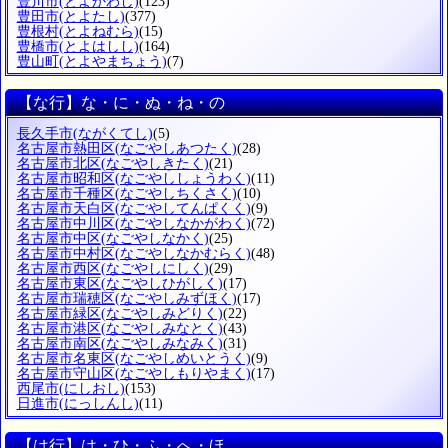
豊川市
(とよかわし)
(123)
豊田市
(とよたし)
(377)
豊根村
(とよねむら)
(15)
豊橋市
(とよはしし)
(164)
豊山町
(とよやまちょう)
(7)
【な行】な・に・ぬ・ね・の
長久手市
(ながくてし)
(5)
名古屋市熱田区
(なごやしあつたく)
(28)
名古屋市北区
(なごやしきたく)
(21)
名古屋市昭和区
(なごやししょうわく)
(11)
名古屋市千種区
(なごやしちくさく)
(10)
名古屋市天白区
(なごやしてんぱくく)
(9)
名古屋市中川区
(なごやしなかがわく)
(72)
名古屋市中区
(なごやしなかく)
(25)
名古屋市中村区
(なごやしなかむらく)
(48)
名古屋市西区
(なごやしにしく)
(29)
名古屋市東区
(なごやしひがしく)
(17)
名古屋市瑞穂区
(なごやしみずほく)
(17)
名古屋市緑区
(なごやしみどりく)
(22)
名古屋市港区
(なごやしみなとく)
(43)
名古屋市南区
(なごやしみなみく)
(31)
名古屋市名東区
(なごやしめいとうく)
(9)
名古屋市守山区
(なごやしもりやまく)
(17)
西尾市
(にしおし)
(153)
日進市
(にっしんし)
(11)
【は行】は・ひ・ふ・へ・ほ