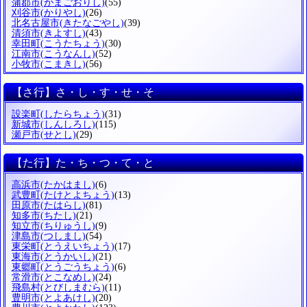
蒲郡市
(がまごおりし)
(55)
刈谷市
(かりやし)
(26)
北名古屋市
(きたなごやし)
(39)
清須市
(きよすし)
(43)
幸田町
(こうたちょう)
(30)
江南市
(こうなんし)
(52)
小牧市
(こまきし)
(56)
【さ行】さ・し・す・せ・そ
設楽町
(したらちょう)
(31)
新城市
(しんしろし)
(115)
瀬戸市
(せとし)
(29)
【た行】た・ち・つ・て・と
高浜市
(たかはまし)
(6)
武豊町
(たけとよちょう)
(13)
田原市
(たはらし)
(81)
知多市
(ちたし)
(21)
知立市
(ちりゅうし)
(9)
津島市
(つしまし)
(54)
東栄町
(とうえいちょう)
(17)
東海市
(とうかいし)
(21)
東郷町
(とうごうちょう)
(6)
常滑市
(とこなめし)
(24)
飛島村
(とびしまむら)
(11)
豊明市
(とよあけし)
(20)