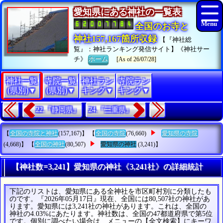
愛知県にある神社の一覧表
全国のお寺と
神社157,167箇所収録
【『神社総
覧』：神社ランキング発信サイト】《神社サー
チ》
ホーム
[As of 26/07/28]
神社一覧
寺院一覧
神社ラン
寺院ラン
(県別)▼
(県別)▼
キング▼
キング▼
22.『静岡県』
24.『三重県』
【
全国の寺院と神社
(157,167)】 【
全国の寺院
(76,660)
愛知県の寺院
(4,668)】 【
全国の神社
(80,507)
愛知県の神社
(3,241)】
【神社数=3,241】愛知県の神社《3,241社》の詳細統計
下記のリストは、愛知県にある全神社を市区町村別に分類したも
のです。『2026年05月17日』現在、全国には80,507社の神社があ
ります。愛知県には3,241社の神社があります。これは、全国の
神社の4.03%にあたります。神社数は、全国の47都道府県で第5位
です。個別に調べたい場合は、メニューの【全文検索】にキーワ