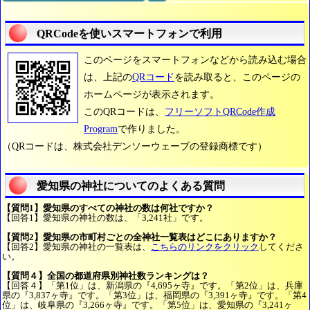
QRCodeを使いスマートフォンで利用
このページをスマートフォンなどから読み込む場合
は、上記の
QRコード
を読み取ると、このページの
ホームページが表示されます。
このQRコードは、
フリーソフトQRCode作成
Program
で作りました。
（QRコードは、株式会社デンソーウェーブの登録商標です）
愛知県の神社についてのよくある質問
【質問1】愛知県のすべての神社の数は何社ですか？
【回答1】愛知県の神社の数は、「3,241社」です。
【質問2】愛知県の市町村ごとの全神社一覧表はどこにありますか？
【回答2】愛知県の神社の一覧表は、
こちらのリンクをクリック
してくださ
い。
【質問４】全国の都道府県別神社数ランキングは？
【回答４】「第1位」は、新潟県の『4,695ヶ寺』です。「第2位」は、兵庫
県の『3,837ヶ寺』です。「第3位」は、福岡県の『3,391ヶ寺』です。「第4
位」は、岐阜県の『3,266ヶ寺』です。「第5位」は、愛知県の『3,241ヶ