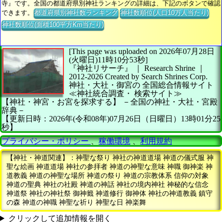
寺』です。全国の都道府県別神社ランキングの詳細は、下記のボタンで確認
できます。
都道府県別神社数ランキング
神社数順位(人口10万人当たり)
神社数順位(面積100平方Km当たり)
[This page was uploaded on 2026年07月28日
(火曜日)11時10分53秒]
『神社リサーチ』 ｜ Research Shrine
｜
2012-2026
Created by
Search Shrines Corp.
神社・大社・御宮の
全国総合情報サイト
≪神社統合調査・
検索サイト≫
【神社・神宮・お宮を探求する】
－全国の神社・大社・宮殿
辞典－
【更新日時：2026年(令和08年)07月26日（日曜日）13時01分25
秒】
プライバシー・ポリシー
、
稼働環境
、
利用規約
【神社・神道関連】：神聖な祭り 神社の神道道場 神道の儀式服 神
聖な絵画 神道道場 神社の参拝者 神道の神聖な意味 神職 御神楽 神
道教義 神道の神聖な場所 神道の祭り 神道の宗教体系 信仰の対象
神道の聖典 神社の社殿 神道の神話 神社の境内神社 神秘的な信念
神道祭 神社の神社祭 御神籤 神道修行 御神体 神社の神道教義 鎮守
の森 神道の神職 神聖な祈り 神聖な日 神楽舞
クリックして追加情報を開く