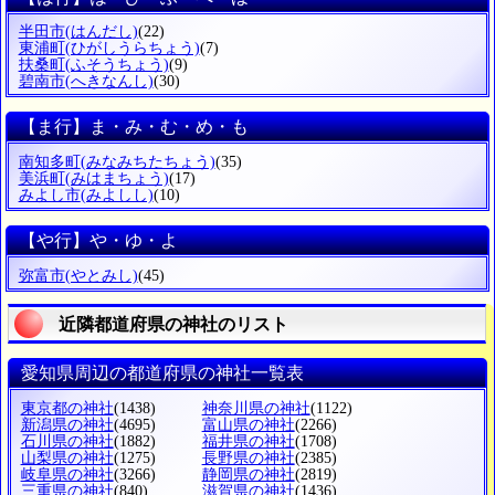
半田市
(はんだし)
(22)
東浦町
(ひがしうらちょう)
(7)
扶桑町
(ふそうちょう)
(9)
碧南市
(へきなんし)
(30)
【ま行】ま・み・む・め・も
南知多町
(みなみちたちょう)
(35)
美浜町
(みはまちょう)
(17)
みよし市
(みよしし)
(10)
【や行】や・ゆ・よ
弥富市
(やとみし)
(45)
近隣都道府県の神社のリスト
愛知県周辺の都道府県の神社一覧表
東京都の神社
(1438)
神奈川県の神社
(1122)
新潟県の神社
(4695)
富山県の神社
(2266)
石川県の神社
(1882)
福井県の神社
(1708)
山梨県の神社
(1275)
長野県の神社
(2385)
岐阜県の神社
(3266)
静岡県の神社
(2819)
三重県の神社
(840)
滋賀県の神社
(1436)