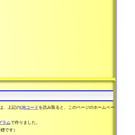
は、上記の
QRコード
を読み取ると、このページのホームペー
グラム
で作りました。
商標です）