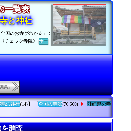
院の一覧表
寺と神社
『全国のお寺がわかる』：
】《チェック寺院》
ホー
沖縄県』
縄県の神社
(14)】 【
全国の寺院
(76,660)
沖縄県の寺
)を調査