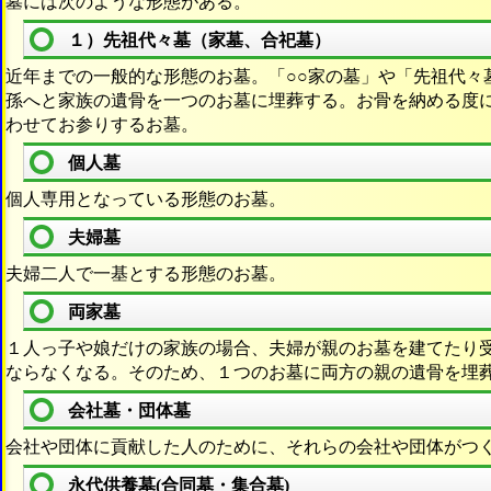
墓には次のような形態がある。
１）先祖代々墓（家墓、合祀墓）
近年までの一般的な形態のお墓。「○○家の墓」や「先祖代々
孫へと家族の遺骨を一つのお墓に埋葬する。お骨を納める度
わせてお参りするお墓。
個人墓
個人専用となっている形態のお墓。
夫婦墓
夫婦二人で一基とする形態のお墓。
両家墓
１人っ子や娘だけの家族の場合、夫婦が親のお墓を建てたり
ならなくなる。そのため、１つのお墓に両方の親の遺骨を埋
会社墓・団体墓
会社や団体に貢献した人のために、それらの会社や団体がつ
永代供養墓(合同墓・集合墓)