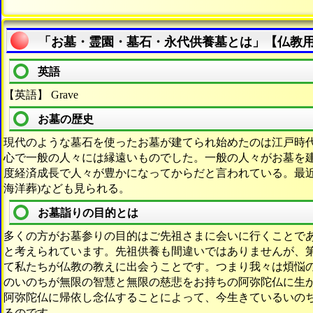
「お墓・霊園・墓石・永代供養墓とは」【仏教
英語
【英語】 Grave
お墓の歴史
現代のような墓石を使ったお墓が建てられ始めたのは江戸時
心で一般の人々には縁遠いものでした。一般の人々がお墓を
度経済成長で人々が豊かになってからだと言われている。最近
海洋葬)なども見られる。
お墓詣りの目的とは
多くの方がお墓参りの目的はご先祖さまに会いに行くことで
と考えられています。先祖供養も間違いではありませんが、
て私たちが仏教の教えに出会うことです。つまり我々は煩悩
のいのちが無限の智慧と無限の慈悲をお持ちの阿弥陀仏に生
阿弥陀仏に帰依し念仏することによって、今生きているいの
るのです。