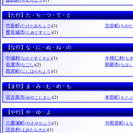
(きんちょう)
【た行】た・ち・つ・て・と
竹富町
(1)
北谷町
(たけとみちょう)
(ちや
豊見城市
(1)
(とみぐすくし)
【な行】な・に・ぬ・ね・の
中城村
(1)
今帰仁村
(なかぐすくそん)
(な
名護市
(2)
那覇市
(なごし)
(なはし
西原町
(1)
(にしはらちょう)
【ま行】ま・み・む・め・も
宮古島市
(2)
本部町
(みやこじまし)
(もと
【や行】や・ゆ・よ
八重瀬町
(1)
与那原町
(やえせちょう)
(よ
読谷村
(1)
(よみたんそん)