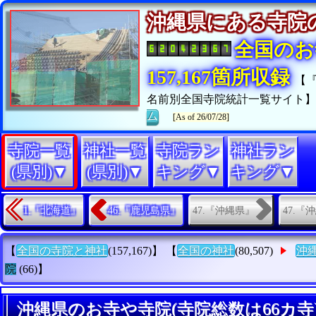
沖縄県にある寺
全国のお
157,167箇所収録
【
名前別全国寺院統計一覧サイト
ム
[As of 26/07/28]
寺院一覧
神社一覧
寺院ラン
神社ラン
(県別)▼
(県別)▼
キング▼
キング▼
47.『沖縄県』
47.『
1.『北海道』
46.『鹿児島県』
【
全国の寺院と神社
(157,167)】 【
全国の神社
(80,507)
沖
院
(66)】
沖縄県のお寺や寺院(寺院総数は66カ寺