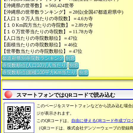
【沖縄県の世帯数】＝560,424世帯
【沖縄県の世帯数ランキング】＝28位(全国47都道府県中)
【人口１０万人当たりの寺院数】＝4.6カ寺
【１０Km四方当たりの寺院数】＝2.89カ寺
【１０万世帯当たりの寺院数】＝11.78カ寺
【人口当たりの寺院数順位】＝47位
【面積当たりの寺院数順位】＝46位
【世帯数当たりの寺院数順位】＝47位
都道府県別寺院数ランキング
別窓
寺院数順位(人口10万人当たり)
別窓
寺院数順位(面積100平方Km当たり)
別窓
スマートフォンではQRコードで読み込む
このページをスマートフォンなどから読み込む場合
ジが表示されます。
このQRコードは、
自由に使えるQRコード作成プロ
（QRコードは、株式会社デンソーウェーブの登録