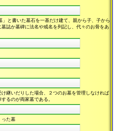
墓」と書いた墓石を一基だけ建て、親から子、子から
に墓誌か墓碑に法名や戒名を列記し、代々のお骨をあ
受け継いだりした場合、２つのお墓を管理しなければ
葬するのが両家墓である。
くった墓