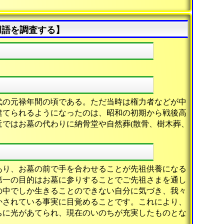
用語を調査する】
代の元禄年間の頃である。ただ当時は権力者などが中
建てられるようになったのは、昭和の初期から戦後高
ではお墓の代わりに納骨堂や自然葬(散骨、樹木葬、
あり、お墓の前で手を合わせることが先祖供養になる
第一の目的はお墓に参りすることでご先祖さまを通し
の中でしか生きることのできない自分に気づき、我々
かされている事実に目覚めることです。これにより、
ちに光があてられ、現在のいのちが充実したものとな