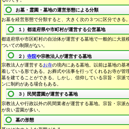
お墓・霊園・墓地の運営形態による分類
お墓を経営形態で分類すると、大きく次の３つに区分できる
１）都道府県や市町村が運営する公営墓地
都道府県や市区町村の自治体が運営する墓地で一般的に大規
ついての制限がない。
２）
寺院
や宗教法人が運営する墓地
宗教法人が運営する
お寺
の境内にある墓地。以前は墓地の基
着している形である。お葬式や法事を行ってくれるお寺が管
墓を建てることができる。しかし、信仰している宗旨・宗派
ンに制約がある場合もある。
３）民間霊園が運営する墓地
宗教法人や行政以外の民間業者が運営する墓地。宗旨・宗派
が良い霊園が多い。
墓の形態