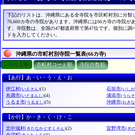
下記のリストは、沖縄県にある全寺院を市区町村別に分類した
76,660カ寺の寺院があります。沖縄県には66カ寺の寺院が
す。寺院数は、全国の47都道府県で第47位です。個別に
ドを入力してください。
沖縄県の市町村別寺院一覧表(66カ寺)
ぶりがな順
市町村コード順
寺院件数順
【あ行】あ・い・う・え・お
伊江村
(1)
石垣市
(いえそん)
(いしが
糸満市
(4)
浦添市
(いとまんし)
(うらそ
うるま市
(5)
沖縄市
(うるまし)
(おきな
【か行】か・き・く・け・こ
北中城村
(2)
宜野湾市
(きたなかぐすくそん)
(ぎ
金武町
(1)