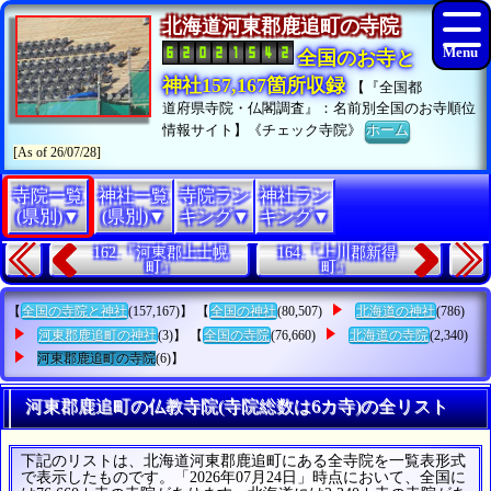
北海道河東郡鹿追町の寺院
全国のお寺と
神社157,167箇所収録
【『全国都
道府県寺院・仏閣調査』：名前別全国のお寺順位
情報サイト】《チェック寺院》
ホーム
[As of 26/07/28]
寺院一覧
神社一覧
寺院ラン
神社ラン
(県別)▼
(県別)▼
キング▼
キング▼
162.『河東郡上士幌
164.『上川郡新得
町』
町』
【
全国の寺院と神社
(157,167)】 【
全国の神社
(80,507)
北海道の神社
(786)
河東郡鹿追町の神社
(3)】 【
全国の寺院
(76,660)
北海道の寺院
(2,340)
河東郡鹿追町の寺院
(6)】
河東郡鹿追町の仏教寺院(寺院総数は6カ寺)の全リスト
下記のリストは、北海道河東郡鹿追町にある全寺院を一覧表形式
で表示したものです。「2026年07月24日」時点において、全国に