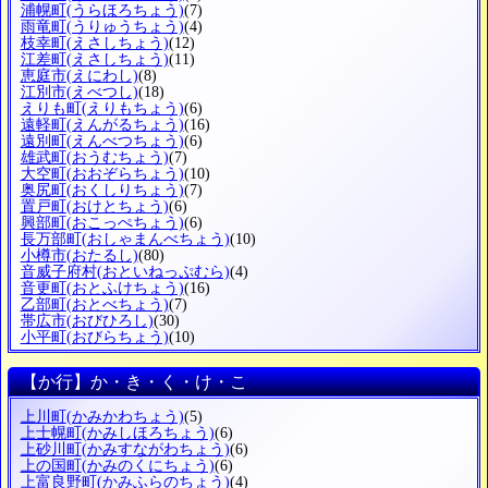
浦幌町
(うらほろちょう)
(7)
雨竜町
(うりゅうちょう)
(4)
枝幸町
(えさしちょう)
(12)
江差町
(えさしちょう)
(11)
恵庭市
(えにわし)
(8)
江別市
(えべつし)
(18)
えりも町
(えりもちょう)
(6)
遠軽町
(えんがるちょう)
(16)
遠別町
(えんべつちょう)
(6)
雄武町
(おうむちょう)
(7)
大空町
(おおぞらちょう)
(10)
奥尻町
(おくしりちょう)
(7)
置戸町
(おけとちょう)
(6)
興部町
(おこっぺちょう)
(6)
長万部町
(おしゃまんべちょう)
(10)
小樽市
(おたるし)
(80)
音威子府村
(おといねっぷむら)
(4)
音更町
(おとふけちょう)
(16)
乙部町
(おとべちょう)
(7)
帯広市
(おびひろし)
(30)
小平町
(おびらちょう)
(10)
【か行】か・き・く・け・こ
上川町
(かみかわちょう)
(5)
上士幌町
(かみしほろちょう)
(6)
上砂川町
(かみすながわちょう)
(6)
上の国町
(かみのくにちょう)
(6)
上富良野町
(かみふらのちょう)
(4)