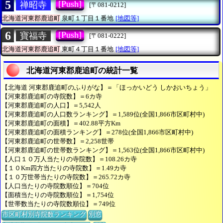
5
[Push]
禅昭寺
[〒081-0212]
北海道河東郡鹿追町
泉町１丁目１番地
[地図等]
6
[Push]
寶福寺
[〒081-0222]
北海道河東郡鹿追町
東町４丁目１番地
[地図等]
北海道河東郡鹿追町の統計一覧
【北海道 河東郡鹿追町のふりがな】＝「ほっかいどう しかおいちょう」
【河東郡鹿追町の寺院数】＝6カ寺
【河東郡鹿追町の人口】＝5,542人
【河東郡鹿追町の人口数ランキング】＝1,589位(全国1,866市区町村中)
【河東郡鹿追町の面積】＝402.88平方Km
【河東郡鹿追町の面積ランキング】＝278位(全国1,866市区町村中)
【河東郡鹿追町の世帯数】＝2,258世帯
【河東郡鹿追町の世帯数ランキング】＝1,563位(全国1,866市区町村中)
【人口１０万人当たりの寺院数】＝108.26カ寺
【１０Km四方当たりの寺院数】＝1.49カ寺
【１０万世帯当たりの寺院数】＝265.72カ寺
【人口当たりの寺院数順位】＝704位
【面積当たりの寺院数順位】＝1,754位
【世帯数当たりの寺院数順位】＝749位
市区町村別寺院数ランキング
別窓