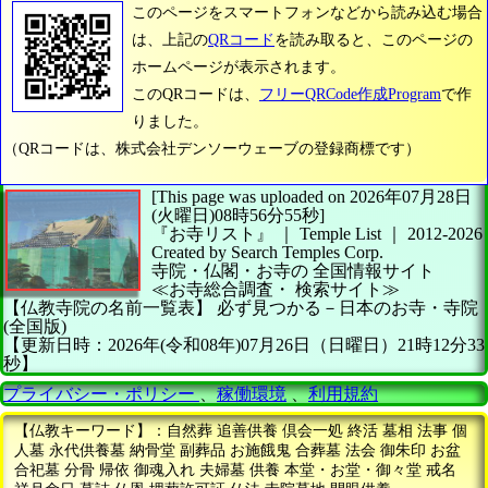
このページをスマートフォンなどから読み込む場合
は、上記の
QRコード
を読み取ると、このページの
ホームページが表示されます。
このQRコードは、
フリーQRCode作成Program
で作
りました。
（QRコードは、株式会社デンソーウェーブの登録商標です）
[This page was uploaded on 2026年07月28日
(火曜日)08時56分55秒]
『お寺リスト』 ｜ Temple List
｜
2012-2026
Created by
Search Temples Corp.
寺院・仏閣・お寺の
全国情報サイト
≪お寺総合調査・
検索サイト≫
【仏教寺院の名前一覧表】
必ず見つかる－日本のお寺・寺院
(全国版)
【更新日時：2026年(令和08年)07月26日（日曜日）21時12分33
秒】
プライバシー・ポリシー
、
稼働環境
、
利用規約
【仏教キーワード】：自然葬 追善供養 倶会一処 終活 墓相 法事 個
人墓 永代供養墓 納骨堂 副葬品 お施餓鬼 合葬墓 法会 御朱印 お盆
合祀墓 分骨 帰依 御魂入れ 夫婦墓 供養 本堂・お堂・御々堂 戒名