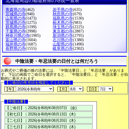
北海道周辺の都道府県の寺院一覧表
青森県の寺
(462)
岩手県の寺
(635)
宮城県の寺
(940)
秋田県の寺
(679)
山形県の寺
(1473)
福島県の寺
(1530)
茨城県の寺
(1275)
栃木県の寺
(983)
群馬県の寺
(1199)
埼玉県の寺
(2225)
千葉県の寺
(2998)
東京都の寺
(2887)
神奈川県の寺
(1905)
新潟県の寺
(2795)
富山県の寺
(1604)
石川県の寺
(1380)
福井県の寺
(1687)
山梨県の寺
(1490)
長野県の寺
(1555)
岐阜県の寺
(2302)
中陰法要・年忌法要の日付とは何だろう
お葬式やご葬儀の後の法要には、「中陰法要日」と「年忌法要」がありま
す。下記の画面でご命日を選択すると、「中陰法要日」と「年忌法要」が自
動的に表示されます。
【ご命日の年月日を指定してください】
【年】
【月】
【日】
【中陰法要】