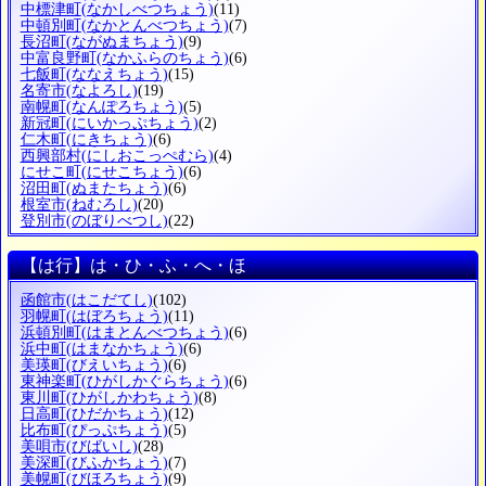
中標津町
(なかしべつちょう)
(11)
中頓別町
(なかとんべつちょう)
(7)
長沼町
(ながぬまちょう)
(9)
中富良野町
(なかふらのちょう)
(6)
七飯町
(ななえちょう)
(15)
名寄市
(なよろし)
(19)
南幌町
(なんぽろちょう)
(5)
新冠町
(にいかっぷちょう)
(2)
仁木町
(にきちょう)
(6)
西興部村
(にしおこっぺむら)
(4)
にせこ町
(にせこちょう)
(6)
沼田町
(ぬまたちょう)
(6)
根室市
(ねむろし)
(20)
登別市
(のぼりべつし)
(22)
【は行】は・ひ・ふ・へ・ほ
函館市
(はこだてし)
(102)
羽幌町
(はぼろちょう)
(11)
浜頓別町
(はまとんべつちょう)
(6)
浜中町
(はまなかちょう)
(6)
美瑛町
(びえいちょう)
(6)
東神楽町
(ひがしかぐらちょう)
(6)
東川町
(ひがしかわちょう)
(8)
日高町
(ひだかちょう)
(12)
比布町
(ぴっぷちょう)
(5)
美唄市
(びばいし)
(28)
美深町
(びふかちょう)
(7)
美幌町
(びほろちょう)
(9)