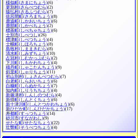
様似町
(さまにちょう)
(6)
更別村
(さらべつむら)
(2)
猿払村
(さるふつむら)
(7)
佐呂間町
(さろまちょう)
(8)
鹿追町
(しかおいちょう)
(6)
鹿部町
(しかべちょう)
(2)
標茶町
(しべちゃちょう)
(6)
士別市
(しべつし)
(26)
標津町
(しべつちょう)
(4)
士幌町
(しほろちょう)
(8)
島牧村
(しままきむら)
(8)
清水町
(しみずちょう)
(10)
占冠村
(しむかっぷむら)
(2)
下川町
(しもかわちょう)
(4)
積丹町
(しゃこたんちょう)
(9)
斜里町
(しゃりちょう)
(11)
初山別村
(しょさんべつむら)
(7)
白老町
(しらおいちょう)
(6)
白糠町
(しらぬかちょう)
(7)
知内町
(しりうちちょう)
(4)
新篠津村
(しんしのつむら)
(4)
新得町
(しんとくちょう)
(6)
新十津川町
(しんとつかわちょう)
(6)
新ひだか町
(しんひだかちょう)
(17)
寿都町
(すっつちょう)
(14)
砂川市
(すながわし)
(9)
せたな町
(せたなちょう)
(22)
壮瞥町
(そうべつちょう)
(4)