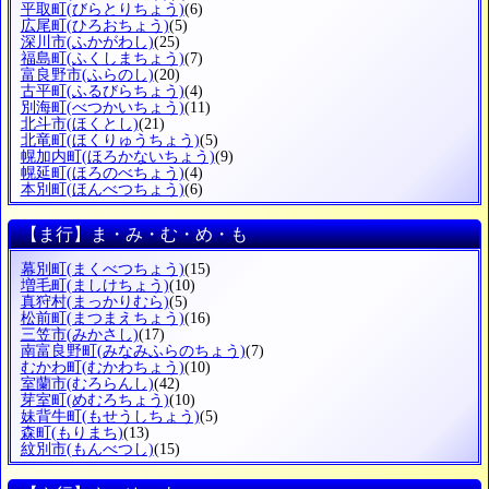
平取町
(びらとりちょう)
(6)
広尾町
(ひろおちょう)
(5)
深川市
(ふかがわし)
(25)
福島町
(ふくしまちょう)
(7)
富良野市
(ふらのし)
(20)
古平町
(ふるびらちょう)
(4)
別海町
(べつかいちょう)
(11)
北斗市
(ほくとし)
(21)
北竜町
(ほくりゅうちょう)
(5)
幌加内町
(ほろかないちょう)
(9)
幌延町
(ほろのべちょう)
(4)
本別町
(ほんべつちょう)
(6)
【ま行】ま・み・む・め・も
幕別町
(まくべつちょう)
(15)
増毛町
(ましけちょう)
(10)
真狩村
(まっかりむら)
(5)
松前町
(まつまえちょう)
(16)
三笠市
(みかさし)
(17)
南富良野町
(みなみふらのちょう)
(7)
むかわ町
(むかわちょう)
(10)
室蘭市
(むろらんし)
(42)
芽室町
(めむろちょう)
(10)
妹背牛町
(もせうしちょう)
(5)
森町
(もりまち)
(13)
紋別市
(もんべつし)
(15)