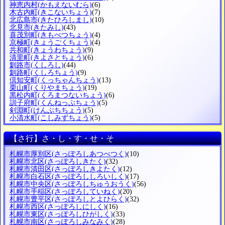
神恵内村
(かもえないむら)
(6)
木古内町
(きこないちょう)
(7)
北広島市
(きたひろしまし)
(10)
北見市
(きたみし)
(43)
喜茂別町
(きもべつちょう)
(4)
京極町
(きょうごくちょう)
(4)
共和町
(きょうわちょう)
(9)
清里町
(きよさとちょう)
(6)
釧路市
(くしろし)
(44)
釧路町
(くしろちょう)
(9)
倶知安町
(くっちゃんちょう)
(13)
栗山町
(くりやまちょう)
(19)
黒松内町
(くろまつないちょう)
(6)
訓子府町
(くんねっぷちょう)
(5)
剣淵町
(けんぶちちょう)
(5)
小清水町
(こしみずちょう)
(5)
【さ行】さ・し・す・せ・そ
札幌市厚別区
(さっぽろしあつべつく)
(10)
札幌市北区
(さっぽろしきたく)
(32)
札幌市清田区
(さっぽろしきよたく)
(12)
札幌市白石区
(さっぽろししろいしく)
(17)
札幌市中央区
(さっぽろしちゅうおうく)
(56)
札幌市手稲区
(さっぽろしていねく)
(20)
札幌市豊平区
(さっぽろしとよひらく)
(32)
札幌市西区
(さっぽろしにしく)
(16)
札幌市東区
(さっぽろしひがしく)
(33)
札幌市南区
(さっぽろしみなみく)
(28)