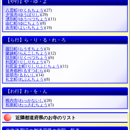
【や行】や・ゆ・よ
八雲町
(やくもちょう)
(27)
夕張市
(ゆうばりし)
(29)
湧別町
(ゆうべつちょう)
(11)
由仁町
(ゆにちょう)
(8)
余市町
(よいちちょう)
(19)
【ら行】ら・り・る・れ・ろ
羅臼町
(らうすちょう)
(3)
蘭越町
(らんこしちょう)
(12)
陸別町
(りくべつちょう)
(6)
利尻町
(りしりちょう)
(7)
利尻富士町
(りしりふじちょう)
(11)
留寿都村
(るすつむら)
(4)
留萌市
(るもいし)
(14)
礼文町
(れぶんちょう)
(8)
【わ行】わ・を・ん
稚内市
(わっかないし)
(28)
和寒町
(わっさむちょう)
(5)
近隣都道府県のお寺のリスト