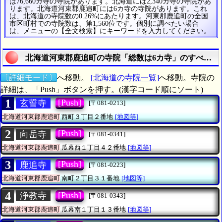
は76,660カ寺の寺院があります。北海道には2,340カ寺の寺院があ
ります。北海道河東郡鹿追町には6カ寺の寺院があります。これ
は、北海道の寺院数の0.26%にあたります。河東郡鹿追町の全国
市区町村での寺院数は、第1,560位です。個別に調べたい場合
は、メニューの【全文検索】にキーワードを入力してください。
北海道河東郡鹿追町の寺院「総数は6カ寺」のすべてを
〔詳細モード〕
へ移動。
[北海道の寺院一覧]
へ移動。寺院の
詳細は、「Push」ボタンを押す。(漢字コード順にソート)
1
[Push]
玄誓寺
[〒081-0213]
北海道河東郡鹿追町
西町３丁目２番地
[地図等]
2
[Push]
向岳寺
[〒081-0341]
北海道河東郡鹿追町
瓜幕西１丁目４２番地
[地図等]
3
[Push]
鹿追寺
[〒081-0223]
北海道河東郡鹿追町
南町２丁目３１番地
[地図等]
4
[Push]
浄教寺
[〒081-0343]
北海道河東郡鹿追町
瓜幕南１丁目１３番地
[地図等]