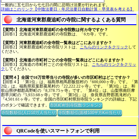
一般的に五七日から七七日の間に忌明け法要が行われます。
詳細はこのリンク【中陰法要日・年忌法要日自動計算・早見表を考える】
北海道河東郡鹿追町の寺院に関するよくある質問
【質問1】北海道河東郡鹿追町の全寺院数は何カ寺ですか？
【回答1】北海道河東郡鹿追町の寺院数は、「6カ寺」です。
【質問2】河東郡鹿追町の全寺院一覧表はどこにありますか？
【回答2】河東郡鹿追町の全寺院リストは、
こちらのリンクをクリック
して
ください。
【質問3】北海道の市町村ごとの全寺院一覧表はどこにありますか？
【回答3】北海道の市町村ごとの全寺院リストは、
こちらのリンクをクリッ
ク
してください。
【質問４】全国で10万世帯当りの寺院が多いの市区町村はどこですか？
【回答４】「第1位」は、福島県相馬郡飯舘村の『600,000ヶ寺』です。「第
2位」は、福島県双葉郡葛尾村の『22,222.22ヶ寺』です。「第3位」は、和
歌山県伊都郡高野町の『8,378.75ヶ寺』です。「第4位」は、山梨県南巨摩
郡早川町の『5,933.68ヶ寺』です。「第5位」は、奈良県吉野郡黒滝村の
『4,501.61ヶ寺』です。全国の市区町村県別寺院ランキングの詳細は、下記
のボタンで確認できます。
市区町村別寺院数ランキング
寺院数順位(人口10万人当たり)
寺院数順位(面積100平方Km当たり)
QRCodeを使いスマートフォンで利用