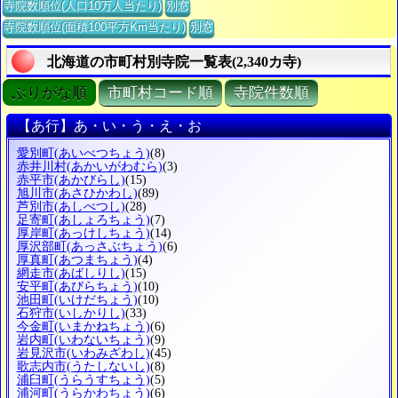
寺院数順位(人口10万人当たり)
別窓
寺院数順位(面積100平方Km当たり)
別窓
北海道の市町村別寺院一覧表(2,340カ寺)
ぶりがな順
市町村コード順
寺院件数順
【あ行】あ・い・う・え・お
愛別町
(あいべつちょう)
(8)
赤井川村
(あかいがわむら)
(3)
赤平市
(あかびらし)
(15)
旭川市
(あさひかわし)
(89)
芦別市
(あしべつし)
(28)
足寄町
(あしょろちょう)
(7)
厚岸町
(あっけしちょう)
(14)
厚沢部町
(あっさぶちょう)
(6)
厚真町
(あつまちょう)
(4)
網走市
(あばしりし)
(15)
安平町
(あびらちょう)
(10)
池田町
(いけだちょう)
(10)
石狩市
(いしかりし)
(33)
今金町
(いまかねちょう)
(6)
岩内町
(いわないちょう)
(9)
岩見沢市
(いわみざわし)
(45)
歌志内市
(うたしないし)
(8)
浦臼町
(うらうすちょう)
(5)
浦河町
(うらかわちょう)
(6)