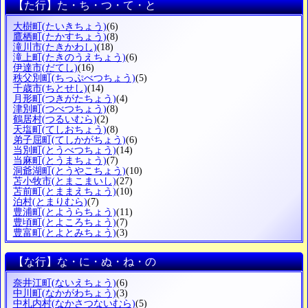
【た行】た・ち・つ・て・と
大樹町
(たいきちょう)
(6)
鷹栖町
(たかすちょう)
(8)
滝川市
(たきかわし)
(18)
滝上町
(たきのうえちょう)
(6)
伊達市
(だてし)
(16)
秩父別町
(ちっぷべつちょう)
(5)
千歳市
(ちとせし)
(14)
月形町
(つきがたちょう)
(4)
津別町
(つべつちょう)
(8)
鶴居村
(つるいむら)
(2)
天塩町
(てしおちょう)
(8)
弟子屈町
(てしかがちょう)
(6)
当別町
(とうべつちょう)
(14)
当麻町
(とうまちょう)
(7)
洞爺湖町
(とうやこちょう)
(10)
苫小牧市
(とまこまいし)
(27)
苫前町
(とままえちょう)
(10)
泊村
(とまりむら)
(7)
豊浦町
(とようらちょう)
(11)
豊頃町
(とよころちょう)
(7)
豊富町
(とよとみちょう)
(3)
【な行】な・に・ぬ・ね・の
奈井江町
(ないえちょう)
(6)
中川町
(なかがわちょう)
(3)
中札内村
(なかさつないむら)
(5)