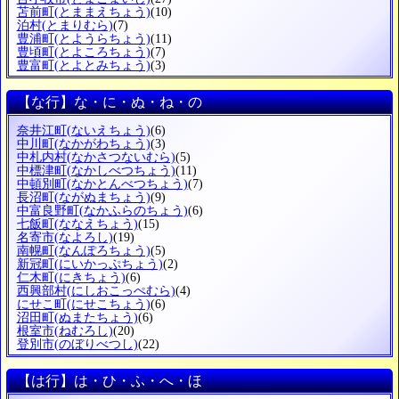
苫前町
(とままえちょう)
(10)
泊村
(とまりむら)
(7)
豊浦町
(とようらちょう)
(11)
豊頃町
(とよころちょう)
(7)
豊富町
(とよとみちょう)
(3)
【な行】な・に・ぬ・ね・の
奈井江町
(ないえちょう)
(6)
中川町
(なかがわちょう)
(3)
中札内村
(なかさつないむら)
(5)
中標津町
(なかしべつちょう)
(11)
中頓別町
(なかとんべつちょう)
(7)
長沼町
(ながぬまちょう)
(9)
中富良野町
(なかふらのちょう)
(6)
七飯町
(ななえちょう)
(15)
名寄市
(なよろし)
(19)
南幌町
(なんぽろちょう)
(5)
新冠町
(にいかっぷちょう)
(2)
仁木町
(にきちょう)
(6)
西興部村
(にしおこっぺむら)
(4)
にせこ町
(にせこちょう)
(6)
沼田町
(ぬまたちょう)
(6)
根室市
(ねむろし)
(20)
登別市
(のぼりべつし)
(22)
【は行】は・ひ・ふ・へ・ほ