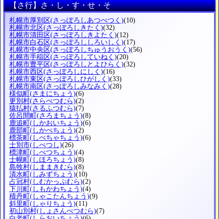
【さ行】さ・し・す・せ・そ
札幌市厚別区
(さっぽろしあつべつく)
(10)
札幌市北区
(さっぽろしきたく)
(32)
札幌市清田区
(さっぽろしきよたく)
(12)
札幌市白石区
(さっぽろししろいしく)
(17)
札幌市中央区
(さっぽろしちゅうおうく)
(56)
札幌市手稲区
(さっぽろしていねく)
(20)
札幌市豊平区
(さっぽろしとよひらく)
(32)
札幌市西区
(さっぽろしにしく)
(16)
札幌市東区
(さっぽろしひがしく)
(33)
札幌市南区
(さっぽろしみなみく)
(28)
様似町
(さまにちょう)
(6)
更別村
(さらべつむら)
(2)
猿払村
(さるふつむら)
(7)
佐呂間町
(さろまちょう)
(8)
鹿追町
(しかおいちょう)
(6)
鹿部町
(しかべちょう)
(2)
標茶町
(しべちゃちょう)
(6)
士別市
(しべつし)
(26)
標津町
(しべつちょう)
(4)
士幌町
(しほろちょう)
(8)
島牧村
(しままきむら)
(8)
清水町
(しみずちょう)
(10)
占冠村
(しむかっぷむら)
(2)
下川町
(しもかわちょう)
(4)
積丹町
(しゃこたんちょう)
(9)
斜里町
(しゃりちょう)
(11)
初山別村
(しょさんべつむら)
(7)
白老町
(しらおいちょう)
(6)