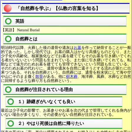
「自然葬を学ぶ」【仏教の言葉を知る】
英語
【英語】 Natural Burial
自然葬とは
明治時代以降、火葬した後の遺骨や遺灰は
お墓
を作って納骨することが一般
的であった。しかし現代では、お墓の購入はかなり高価なものとなり、また
少子化や高齢化、核家族化などでお墓を建ててもそのお墓を引き継いでくれ
る者がいないという問題も生まれている。また仮に引き継いでくれても、転
勤などで遠方のためお墓を建てても管理できないという問題も生じている。
そのためお墓の代わりに、遺骨や遺灰を自然に還そうとする流れが新たに出
来つつある。それを自然葬という。自然葬には、遺骨を粉末状にして海や空
や山にそのまま撒く
散骨
がある。他に
樹木葬
、海洋葬、風葬、水葬など自然
に回帰するような葬り方も自然葬という。
自然葬が注目されている理由
１）跡継ぎがいなくても良い
最近は少子化の影響で、お墓参りやお墓を次の代まで管理してくれる身内が
いない場合が多くなり、その必要がない自然葬が注目されている。
２）やはり死後は自然に帰りたい