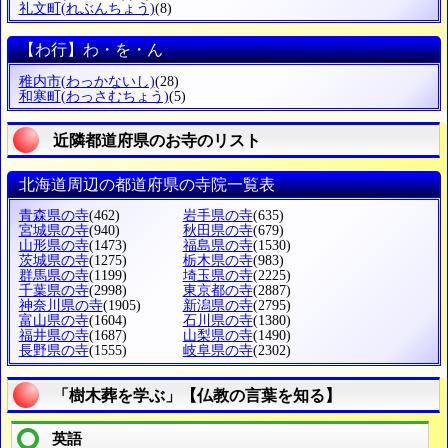
礼文町
(れぶんちょう)
(8)
【わ行】わ・を・ん
稚内市
(わっかないし)
(28)
和寒町
(わっさむちょう)
(5)
近隣都道府県のお寺のリスト
北海道周辺の都道府県の寺院一覧表
青森県の寺
(462)
岩手県の寺
(635)
宮城県の寺
(940)
秋田県の寺
(679)
山形県の寺
(1473)
福島県の寺
(1530)
茨城県の寺
(1275)
栃木県の寺
(983)
群馬県の寺
(1199)
埼玉県の寺
(2225)
千葉県の寺
(2998)
東京都の寺
(2887)
神奈川県の寺
(1905)
新潟県の寺
(2795)
富山県の寺
(1604)
石川県の寺
(1380)
福井県の寺
(1687)
山梨県の寺
(1490)
長野県の寺
(1555)
岐阜県の寺
(2302)
「樹木葬を学ぶ」【仏教の言葉を知る】
英語