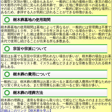
公園型と区別が難しい場合もあるが、一般的に土地の価格が高い東京の都心
や大都市の中心部に見られる樹木葬で、狭い土地に季節の折々の花を植え、
その近くに埋葬スペースを設けるタイプ。一般的に駅から近い便利な場所に
あるため、参拝する人が気軽に訪れることができる特徴がある。
樹木葬墓地の使用期間
樹木葬墓地の使用期間は墓地によって異なるが、一般的には管理費は不要で
使用期間は１０年、２０年、３０年と決まられている場合が多い。その場合
は、期間が終了した後は遺骨が合同墓や集合墓へ移されることが一般的であ
る。管理費が必要となる場合は、一般のお墓と同様に管理費を払い続ければ
永代で使用し続けることが出来る所も多数ある。
宗旨や宗派について
最近はお墓でも宗旨や宗派が問われない場合が多いが、樹木葬の場合はお墓
以上に宗旨や宗派はほとんど問われない。さらに、仏教の宗旨や宗派だけで
なく、神道やキリスト教、イスラム教などさまざまな宗教を受け入れる樹木
葬もある。
樹木葬の費用について
一般的には、樹木葬の費用はお墓と比べると墓石の購入費用が不要なためか
なり安く抑えられる。また管理費もお墓に比べると安い場合が多い。
樹木葬の埋葬方法
樹木葬の埋葬は、遺骨を骨壷から取り出して紙などに包みそのまま土に埋め
る場合と、骨壷ごと埋葬する場合がある。一般的に誰を埋葬したかがわかる
ように、埋葬した場所に樹木を植えたりプレートを置いたりする。
詳細はこのリンク【樹木葬を学ぶ】