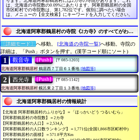
ります。北海道阿寒郡鶴居村には2カ寺の寺院があります。これ
は、北海道の寺院数の0.09%にあたります。阿寒郡鶴居村の全国
市区町村での寺院数は、第1,782位です。個別に調べたい場合
は、メニューの【全文検索】にキーワードを入力してください。
北海道阿寒郡鶴居村の寺院《2カ寺》のすべてがわかる
〔詳細モード〕
へ移動。
[北海道の寺院一覧]
へ移動。寺院の
詳細は、「Push」ボタンを押す。(漢字コード順にソート)
1
[Push]
觀音寺
[〒085-1203]
北海道阿寒郡鶴居村
鶴居西７丁目６１番地
[地図等]
2
[Push]
西光寺
[〒085-1142]
北海道阿寒郡鶴居村
幌呂東２丁目１３番地
[地図等]
北海道阿寒郡鶴居村の情報統計
【北海道 阿寒郡鶴居村のふりがな】＝「ほっかいどう つるいむら」
【阿寒郡鶴居村の寺院数】＝2カ寺
【阿寒郡鶴居村の人口】＝2,534人
【阿寒郡鶴居村の人口数ランキング】＝1,771位(全国1,866市区町村中)
【阿寒郡鶴居村の面積】＝571.8平方Km