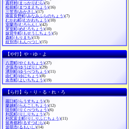
真狩村
(まっかりむら)
(5)
松前町
(まつまえちょう)
(16)
三笠市
(みかさし)
(17)
南富良野町
(みなみふらのちょう)
(7)
むかわ町
(むかわちょう)
(10)
室蘭市
(むろらんし)
(42)
芽室町
(めむろちょう)
(10)
妹背牛町
(もせうしちょう)
(5)
森町
(もりまち)
(13)
紋別市
(もんべつし)
(15)
【や行】や・ゆ・よ
八雲町
(やくもちょう)
(27)
夕張市
(ゆうばりし)
(29)
湧別町
(ゆうべつちょう)
(11)
由仁町
(ゆにちょう)
(8)
余市町
(よいちちょう)
(19)
【ら行】ら・り・る・れ・ろ
羅臼町
(らうすちょう)
(3)
蘭越町
(らんこしちょう)
(12)
陸別町
(りくべつちょう)
(6)
利尻町
(りしりちょう)
(7)
利尻富士町
(りしりふじちょう)
(11)
留寿都村
(るすつむら)
(4)
留萌市
(るもいし)
(14)