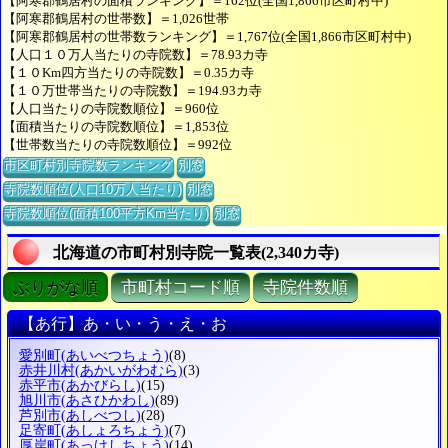
【阿寒郡鶴居村の面積ランキング】＝162位(全国1,866市区町村中)
【阿寒郡鶴居村の世帯数】＝1,026世帯
【阿寒郡鶴居村の世帯数ランキング】＝1,767位(全国1,866市区町村中)
【人口１０万人当たりの寺院数】＝78.93カ寺
【１０Km四方当たりの寺院数】＝0.35カ寺
【１０万世帯当たりの寺院数】＝194.93カ寺
【人口当たりの寺院数順位】＝960位
【面積当たりの寺院数順位】＝1,853位
【世帯数当たりの寺院数順位】＝992位
市区町村別寺院数ランキング
別窓
寺院数順位(人口10万人当たり)
別窓
寺院数順位(面積100平方Km当たり)
別窓
北海道の市町村別寺院一覧表(2,340カ寺)
ぶりがな順
市町村コード順
寺院件数順
【あ行】あ・い・う・え・お
愛別町
(あいべつちょう)
(8)
赤井川村
(あかいがわむら)
(3)
赤平市
(あかびらし)
(15)
旭川市
(あさひかわし)
(89)
芦別市
(あしべつし)
(28)
足寄町
(あしょろちょう)
(7)
厚岸町
(あっけしちょう)
(14)