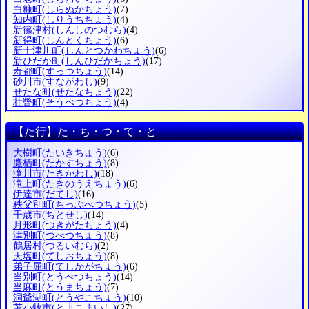
白糠町
(しらぬかちょう)
(7)
知内町
(しりうちちょう)
(4)
新篠津村
(しんしのつむら)
(4)
新得町
(しんとくちょう)
(6)
新十津川町
(しんとつかわちょう)
(6)
新ひだか町
(しんひだかちょう)
(17)
寿都町
(すっつちょう)
(14)
砂川市
(すながわし)
(9)
せたな町
(せたなちょう)
(22)
壮瞥町
(そうべつちょう)
(4)
【た行】た・ち・つ・て・と
大樹町
(たいきちょう)
(6)
鷹栖町
(たかすちょう)
(8)
滝川市
(たきかわし)
(18)
滝上町
(たきのうえちょう)
(6)
伊達市
(だてし)
(16)
秩父別町
(ちっぷべつちょう)
(5)
千歳市
(ちとせし)
(14)
月形町
(つきがたちょう)
(4)
津別町
(つべつちょう)
(8)
鶴居村
(つるいむら)
(2)
天塩町
(てしおちょう)
(8)
弟子屈町
(てしかがちょう)
(6)
当別町
(とうべつちょう)
(14)
当麻町
(とうまちょう)
(7)
洞爺湖町
(とうやこちょう)
(10)
苫小牧市
(とまこまいし)
(27)