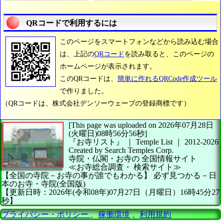
QRコードで利用するには
このページをスマートフォンなどから読み込む場合
は、上記の
QRコード
を読み取ると、このページの
ホームページが表示されます。
このQRコードは、
簡単に作れるQRCode作成ツール
で作りました。
（QRコードは、株式会社デンソーウェーブの登録商標です）
[This page was uploaded on 2026年07月28日
(火曜日)08時56分56秒]
『お寺リスト』 ｜ Temple List
｜
2012-2026
Created by
Search Temples Corp.
寺院・仏閣・お寺の
全国情報サイト
≪お寺総合調査・
検索サイト≫
【全国の寺院－お寺の事が誰でもわかる】
必ず見つかる－日
本のお寺・寺院(全国版)
【更新日時：2026年(令和08年)07月27日（月曜日）16時45分27
秒】
プライバシー・ポリシー
、
稼働環境
、
利用規約