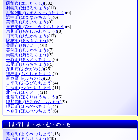
函館市
(はこだてし)
(102)
羽幌町
(はぼろちょう)
(11)
浜頓別町
(はまとんべつちょう)
(6)
浜中町
(はまなかちょう)
(6)
美瑛町
(びえいちょう)
(6)
東神楽町
(ひがしかぐらちょう)
(6)
東川町
(ひがしかわちょう)
(8)
日高町
(ひだかちょう)
(12)
比布町
(ぴっぷちょう)
(5)
美唄市
(びばいし)
(28)
美深町
(びふかちょう)
(7)
美幌町
(びほろちょう)
(9)
平取町
(びらとりちょう)
(6)
広尾町
(ひろおちょう)
(5)
深川市
(ふかがわし)
(25)
福島町
(ふくしまちょう)
(7)
富良野市
(ふらのし)
(20)
古平町
(ふるびらちょう)
(4)
別海町
(べつかいちょう)
(11)
北斗市
(ほくとし)
(21)
北竜町
(ほくりゅうちょう)
(5)
幌加内町
(ほろかないちょう)
(9)
幌延町
(ほろのべちょう)
(4)
本別町
(ほんべつちょう)
(6)
【ま行】ま・み・む・め・も
幕別町
(まくべつちょう)
(15)
増毛町
(ましけちょう)
(10)