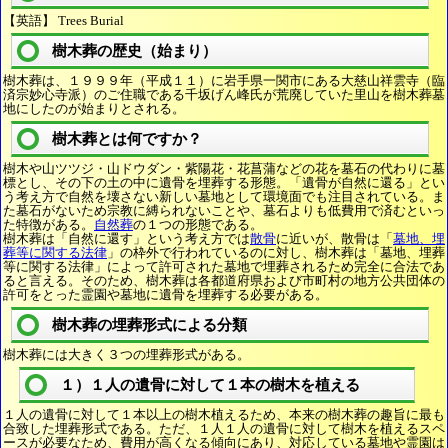
【英語】 Trees Burial
樹木葬の歴史（始まり）
樹木葬は、１９９９年（平成１１）に岩手県一関市にある大慈山祥雲寺（臨
済宗妙心寺派）のご住職である千坂げん峰氏が荒廃していた里山を樹木葬墓
地にしたのが始まりとされる。
樹木葬とは何ですか？
樹木や山ツツジ・山ドウダン・紫陽花・花菖蒲などの花を墓石の代わりに墓
標とし、その下の土の中に遺骨を埋葬する形態。「遺骨が自然に還る」とい
う考え方で自然を壊さない新しい墓地として環境面でも注目されている。ま
た墓石がないため宗教に縛られないことや、墓石よりも低費用で済むといっ
た特徴がある。
自然葬
の１つの形態である。
樹木葬は「自然に還す」という考え方では
散骨
に近いが、散骨は「
墓地、埋
葬等に関する法律
」の枠外で行われているのに対し、樹木葬は「墓地、埋葬
等に関する法律」によって許可された墓地で埋葬されるため完全に合法であ
ると言える。そのため、樹木葬は各都道府県および市町村の地方公共団体の
許可をとった霊園や墓地に遺骨を埋葬する必要がある。
樹木葬の埋葬形式による分類
樹木葬には大きく３つの埋葬形式がある。
１）１人の遺骨に対して１本の樹木を植える
１人の遺骨に対して１本以上の樹木植えるため、本来の樹木葬の趣旨に最も
合致した埋葬形式である。ただ、１人１人の遺骨に対して樹木を植えるスペ
ースが必要なため、費用が高くなる傾向にあり、対応している墓地や霊園は