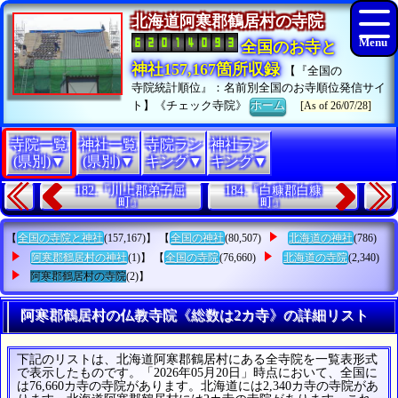
北海道阿寒郡鶴居村の寺院
全国のお寺と
神社157,167箇所収録
【『全国の
寺院統計順位』：名前別全国のお寺順位発信サイ
ト】《チェック寺院》
ホーム
[As of 26/07/28]
寺院一覧
神社一覧
寺院ラン
神社ラン
(県別)▼
(県別)▼
キング▼
キング▼
182.『川上郡弟子屈
184.『白糠郡白糠
町』
町』
【
全国の寺院と神社
(157,167)】 【
全国の神社
(80,507)
北海道の神社
(786)
阿寒郡鶴居村の神社
(1)】 【
全国の寺院
(76,660)
北海道の寺院
(2,340)
阿寒郡鶴居村の寺院
(2)】
阿寒郡鶴居村の仏教寺院《総数は2カ寺》の詳細リスト
下記のリストは、北海道阿寒郡鶴居村にある全寺院を一覧表形式
で表示したものです。「2026年05月20日」時点において、全国に
は76,660カ寺の寺院があります。北海道には2,340カ寺の寺院があ