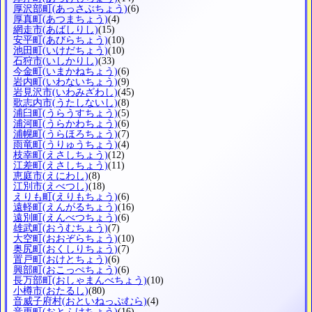
厚沢部町
(あっさぶちょう)
(6)
厚真町
(あつまちょう)
(4)
網走市
(あばしりし)
(15)
安平町
(あびらちょう)
(10)
池田町
(いけだちょう)
(10)
石狩市
(いしかりし)
(33)
今金町
(いまかねちょう)
(6)
岩内町
(いわないちょう)
(9)
岩見沢市
(いわみざわし)
(45)
歌志内市
(うたしないし)
(8)
浦臼町
(うらうすちょう)
(5)
浦河町
(うらかわちょう)
(6)
浦幌町
(うらほろちょう)
(7)
雨竜町
(うりゅうちょう)
(4)
枝幸町
(えさしちょう)
(12)
江差町
(えさしちょう)
(11)
恵庭市
(えにわし)
(8)
江別市
(えべつし)
(18)
えりも町
(えりもちょう)
(6)
遠軽町
(えんがるちょう)
(16)
遠別町
(えんべつちょう)
(6)
雄武町
(おうむちょう)
(7)
大空町
(おおぞらちょう)
(10)
奥尻町
(おくしりちょう)
(7)
置戸町
(おけとちょう)
(6)
興部町
(おこっぺちょう)
(6)
長万部町
(おしゃまんべちょう)
(10)
小樽市
(おたるし)
(80)
音威子府村
(おといねっぷむら)
(4)
音更町
(おとふけちょう)
(16)