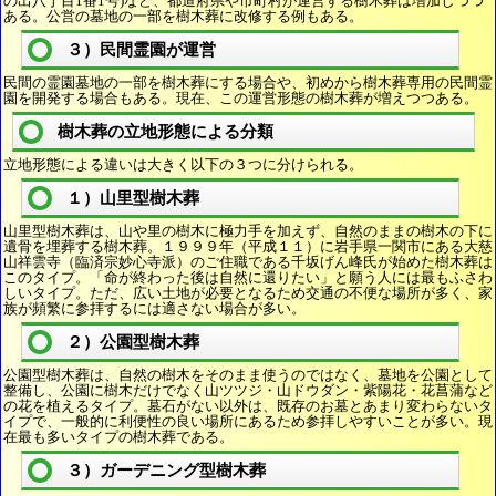
の出八丁目1番1号)など、都道府県や市町村が運営する樹木葬は増加しつつ
ある。公営の墓地の一部を樹木葬に改修する例もある。
３）民間霊園が運営
民間の霊園墓地の一部を樹木葬にする場合や、初めから樹木葬専用の民間霊
園を開発する場合もある。現在、この運営形態の樹木葬が増えつつある。
樹木葬の立地形態による分類
立地形態による違いは大きく以下の３つに分けられる。
１）山里型樹木葬
山里型樹木葬は、山や里の樹木に極力手を加えず、自然のままの樹木の下に
遺骨を埋葬する樹木葬。１９９９年（平成１１）に岩手県一関市にある大慈
山祥雲寺（臨済宗妙心寺派）のご住職である千坂げん峰氏が始めた樹木葬は
このタイプ。「命が終わった後は自然に還りたい」と願う人には最もふさわ
しいタイプ。ただ、広い土地が必要となるため交通の不便な場所が多く、家
族が頻繁に参拝するには適さない場合が多い。
２）公園型樹木葬
公園型樹木葬は、自然の樹木をそのまま使うのではなく、墓地を公園として
整備し、公園に樹木だけでなく山ツツジ・山ドウダン・紫陽花・花菖蒲など
の花を植えるタイプ。墓石がない以外は、既存のお墓とあまり変わらないタ
イプで、一般的に利便性の良い場所にあるため参拝しやすいことが多い。現
在最も多いタイプの樹木葬である。
３）ガーデニング型樹木葬