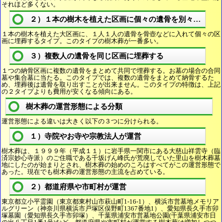
それほど多くない。
２）１本の樹木を植えた区画に個々の遺骨を別々に埋葬
１本の樹木を植えた大区画に、１人１人の遺骨を骨壺などに入れて個々の区
画に埋葬するタイプ。このタイプの樹木葬が一番多い。
３）複数人の遺骨を同じ区画に埋葬する
１つの納骨区画に複数の遺骨をまとめて共同で埋葬する。お墓の場合の合同
墓や集合墓に当たる。このタイプでは、複数の遺骨をまとめて納骨するた
め、埋葬後は遺骨を取り出すことが出来ません。このタイプの特徴は、上記
の２タイプよりも費用が安くなる傾向にある。
樹木葬の運営形態による分類
運営形態による違いは大きく以下の３つに分けられる。
１）寺院やお寺や宗教法人が運営
樹木葬は、１９９９年（平成１１）に岩手県一関市にある大慈山祥雲寺（臨
済宗妙心寺派）のご住職である千坂げん峰氏が荒廃していた里山を樹木葬墓
地にしたのが始まりとされ、樹木葬の始めのころはすべてがこの運営形態で
あった。現在でも樹木葬の運営形態の主流を占めている。
２）都道府県や市町村が運営
東京都立小平霊園（東京都東村山市萩山町1-16-1）、横浜市営墓地メモリア
ルグリーン（神奈川県横浜市戸塚区俣野町1367番地1）、愛知県長久手市卯
塚墓園（愛知県長久手市卯塚）、千葉県浦安市営墓地公園(千葉県浦安市日