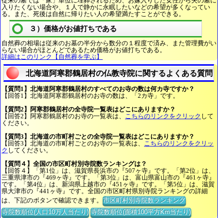
従来の墓では「家」単位に埋葬されるため、お嫁入りした女性から夫の墓に
入りたくない場合や、１人で静かに永眠したいなどの希望が多くなってい
る。また、死後は自然に帰りたい人の希望満たすことができる。
３）価格がお値打ちである
自然葬の相場は従来のお墓の半分から数分の１程度で済み、また管理費がい
らない場合がほとんどであるため価格がお値打ちである。
詳細はこのリンク【自然葬を学ぶ】
北海道阿寒郡鶴居村の仏教寺院に関するよくある質問
【質問1】北海道阿寒郡鶴居村のすべてのお寺の数は何カ寺ですか？
【回答1】北海道阿寒郡鶴居村のお寺の数は、「2カ寺」です。
【質問2】阿寒郡鶴居村の全寺院一覧表はどこにありますか？
【回答2】阿寒郡鶴居村のお寺の一覧表は、
こちらのリンクをクリック
して
ください。
【質問3】北海道の市町村ごとの全寺院一覧表はどこにありますか？
【回答3】北海道の市町村ごとのお寺の一覧表は、
こちらのリンクをクリッ
ク
してください。
【質問４】全国の市区町村別寺院数ランキングは？
【回答４】「第1位」は、滋賀県長浜市の『507ヶ寺』です。「第2位」は、
三重県津市の『469ヶ寺』です。「第3位」は、富山県富山市の『461ヶ寺』
です。「第4位」は、新潟県上越市の『451ヶ寺』です。「第5位」は、滋賀
県大津市の『441ヶ寺』です。全国の市区町村県別寺院ランキングの詳細
は、下記のボタンで確認できます。
市区町村別寺院数ランキング
寺院数順位(人口10万人当たり)
寺院数順位(面積100平方Km当たり)