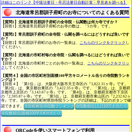
詳細はこのリンク【中陰法要日・年忌法要日自動計算・早見表を調べる】
北海道常呂郡訓子府町のお寺についてのよくある質問
【質問1】北海道常呂郡訓子府町の全寺院・仏閣数は何カ寺ですか？
【回答1】北海道常呂郡訓子府町のお寺の数は、「5カ寺」です。
【質問2】常呂郡訓子府町の全寺院・仏閣を調べるにはどうすれば良いです
か？
【回答2】常呂郡訓子府町のお寺の一覧表は、
こちらのリンクをクリック
し
てください。
【質問3】北海道の市町村毎の全寺院・仏閣を調べるにはどうすれば良いで
すか？
【回答3】北海道の市町村ごとのお寺の一覧表は、
こちらのリンクをクリッ
ク
してください。
【質問４】全国の市区町村別面積100平方キロメートル当りの寺院数ランキ
ングは？
【回答４】「第1位」は、大阪府大阪市天王寺区の『3,822.31ヶ寺』です。
「第2位」は、東京都台東区の『3,422.35ヶ寺』です。「第3位」は、京都府
京都市上京区の『3,143.67ヶ寺』です。「第4位」は、京都府京都市下京区
の『2,595.87ヶ寺』です。「第5位」は、京都府京都市東山区の『2,232.62ヶ
寺』です。全国の市区町村県別寺院ランキングの詳細は、下記のボタンで確
認できます。
市区町村別寺院数ランキング
寺院数順位(人口10万人当たり)
寺院数順位(面積100平方Km当たり)
QRCodeを使いスマートフォンで利用