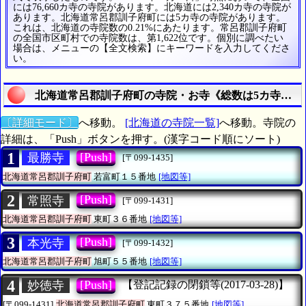
には76,660カ寺の寺院があります。北海道には2,340カ寺の寺院が
あります。北海道常呂郡訓子府町には5カ寺の寺院があります。
これは、北海道の寺院数の0.21%にあたります。常呂郡訓子府町
の全国市区町村での寺院数は、第1,622位です。個別に調べたい
場合は、メニューの【全文検索】にキーワードを入力してくださ
い。
北海道常呂郡訓子府町の寺院・お寺《総数は5カ寺》の
〔詳細モード〕
へ移動。
[北海道の寺院一覧]
へ移動。寺院の
詳細は、「Push」ボタンを押す。(漢字コード順にソート)
1
[Push]
最勝寺
[〒099-1435]
北海道常呂郡訓子府町
若富町１５番地
[地図等]
2
[Push]
常照寺
[〒099-1431]
北海道常呂郡訓子府町
東町３６番地
[地図等]
3
[Push]
本光寺
[〒099-1432]
北海道常呂郡訓子府町
旭町５５番地
[地図等]
4
[Push]
妙徳寺
【登記記録の閉鎖等(2017-03-28)】
[〒099-1431]
北海道常呂郡訓子府町
東町３７５番地
[地図等]