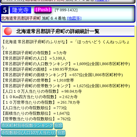
5
[Push]
隆光寺
[〒099-1432]
北海道常呂郡訓子府町
旭町６４番地
[地図等]
北海道常呂郡訓子府町の詳細統計一覧
【北海道 常呂郡訓子府町のふりがな】＝「ほっかいどう くんねっぷちょ
う」
【常呂郡訓子府町の寺院数】＝5カ寺
【常呂郡訓子府町の人口】＝5,100人
【常呂郡訓子府町の人口数ランキング】＝1,609位(全国1,866市区町村中)
【常呂郡訓子府町の面積】＝190.95平方Km
【常呂郡訓子府町の面積ランキング】＝657位(全国1,866市区町村中)
【常呂郡訓子府町の世帯数】＝1,910世帯
【常呂郡訓子府町の世帯数ランキング】＝1,625位(全国1,866市区町村中)
【人口１０万人当たりの寺院数】＝98.04カ寺
【１０Km四方当たりの寺院数】＝2.62カ寺
【１０万世帯当たりの寺院数】＝261.78カ寺
【人口当たりの寺院数順位】＝773位
【面積当たりの寺院数順位】＝1,647位
【世帯数当たりの寺院数順位】＝762位
市区町村別寺院数ランキング
別窓
寺院数順位(人口10万人当たり)
別窓