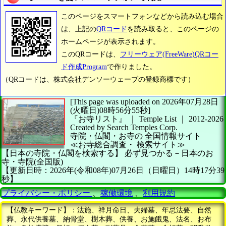
このページをスマートフォンなどから読み込む場合
は、上記の
QRコード
を読み取ると、このページの
ホームページが表示されます。
このQRコードは、
フリーウェア(FreeWare)QRコー
ド作成Program
で作りました。
（QRコードは、株式会社デンソーウェーブの登録商標です）
[This page was uploaded on 2026年07月28日
(火曜日)08時56分55秒]
『お寺リスト』 ｜ Temple List
｜
2012-2026
Created by
Search Temples Corp.
寺院・仏閣・お寺の
全国情報サイト
≪お寺総合調査・
検索サイト≫
【日本の寺院・仏閣を検索する】
必ず見つかる－日本のお
寺・寺院(全国版)
【更新日時：2026年(令和08年)07月26日（日曜日）14時17分39
秒】
プライバシー・ポリシー
、
稼働環境
、
利用規約
【仏教キーワード】：法施、祥月命日、夫婦墓、年忌法要、自然
葬、永代供養墓、納骨堂、樹木葬、供養、お施餓鬼、法名、お布