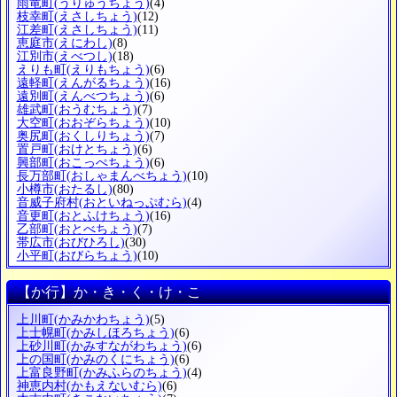
雨竜町
(うりゅうちょう)
(4)
枝幸町
(えさしちょう)
(12)
江差町
(えさしちょう)
(11)
恵庭市
(えにわし)
(8)
江別市
(えべつし)
(18)
えりも町
(えりもちょう)
(6)
遠軽町
(えんがるちょう)
(16)
遠別町
(えんべつちょう)
(6)
雄武町
(おうむちょう)
(7)
大空町
(おおぞらちょう)
(10)
奥尻町
(おくしりちょう)
(7)
置戸町
(おけとちょう)
(6)
興部町
(おこっぺちょう)
(6)
長万部町
(おしゃまんべちょう)
(10)
小樽市
(おたるし)
(80)
音威子府村
(おといねっぷむら)
(4)
音更町
(おとふけちょう)
(16)
乙部町
(おとべちょう)
(7)
帯広市
(おびひろし)
(30)
小平町
(おびらちょう)
(10)
【か行】か・き・く・け・こ
上川町
(かみかわちょう)
(5)
上士幌町
(かみしほろちょう)
(6)
上砂川町
(かみすながわちょう)
(6)
上の国町
(かみのくにちょう)
(6)
上富良野町
(かみふらのちょう)
(4)
神恵内村
(かもえないむら)
(6)