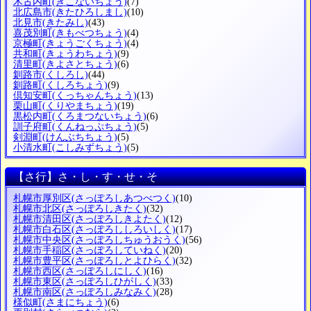
木古内町
(きこないちょう)
(7)
北広島市
(きたひろしまし)
(10)
北見市
(きたみし)
(43)
喜茂別町
(きもべつちょう)
(4)
京極町
(きょうごくちょう)
(4)
共和町
(きょうわちょう)
(9)
清里町
(きよさとちょう)
(6)
釧路市
(くしろし)
(44)
釧路町
(くしろちょう)
(9)
倶知安町
(くっちゃんちょう)
(13)
栗山町
(くりやまちょう)
(19)
黒松内町
(くろまつないちょう)
(6)
訓子府町
(くんねっぷちょう)
(5)
剣淵町
(けんぶちちょう)
(5)
小清水町
(こしみずちょう)
(5)
【さ行】さ・し・す・せ・そ
札幌市厚別区
(さっぽろしあつべつく)
(10)
札幌市北区
(さっぽろしきたく)
(32)
札幌市清田区
(さっぽろしきよたく)
(12)
札幌市白石区
(さっぽろししろいしく)
(17)
札幌市中央区
(さっぽろしちゅうおうく)
(56)
札幌市手稲区
(さっぽろしていねく)
(20)
札幌市豊平区
(さっぽろしとよひらく)
(32)
札幌市西区
(さっぽろしにしく)
(16)
札幌市東区
(さっぽろしひがしく)
(33)
札幌市南区
(さっぽろしみなみく)
(28)
様似町
(さまにちょう)
(6)