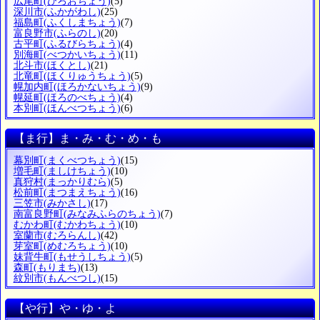
広尾町
(ひろおちょう)
(5)
深川市
(ふかがわし)
(25)
福島町
(ふくしまちょう)
(7)
富良野市
(ふらのし)
(20)
古平町
(ふるびらちょう)
(4)
別海町
(べつかいちょう)
(11)
北斗市
(ほくとし)
(21)
北竜町
(ほくりゅうちょう)
(5)
幌加内町
(ほろかないちょう)
(9)
幌延町
(ほろのべちょう)
(4)
本別町
(ほんべつちょう)
(6)
【ま行】ま・み・む・め・も
幕別町
(まくべつちょう)
(15)
増毛町
(ましけちょう)
(10)
真狩村
(まっかりむら)
(5)
松前町
(まつまえちょう)
(16)
三笠市
(みかさし)
(17)
南富良野町
(みなみふらのちょう)
(7)
むかわ町
(むかわちょう)
(10)
室蘭市
(むろらんし)
(42)
芽室町
(めむろちょう)
(10)
妹背牛町
(もせうしちょう)
(5)
森町
(もりまち)
(13)
紋別市
(もんべつし)
(15)
【や行】や・ゆ・よ