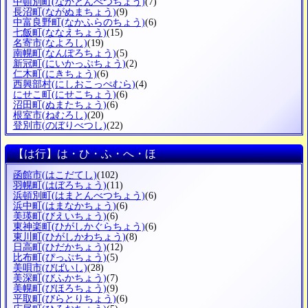
中頓別町
(なかとんべつちょう)
(7)
長沼町
(ながぬまちょう)
(9)
中富良野町
(なかふらのちょう)
(6)
七飯町
(ななえちょう)
(15)
名寄市
(なよろし)
(19)
南幌町
(なんぽろちょう)
(5)
新冠町
(にいかっぷちょう)
(2)
仁木町
(にきちょう)
(6)
西興部村
(にしおこっぺむら)
(4)
にせこ町
(にせこちょう)
(6)
沼田町
(ぬまたちょう)
(6)
根室市
(ねむろし)
(20)
登別市
(のぼりべつし)
(22)
【は行】は・ひ・ふ・へ・ほ
函館市
(はこだてし)
(102)
羽幌町
(はぼろちょう)
(11)
浜頓別町
(はまとんべつちょう)
(6)
浜中町
(はまなかちょう)
(6)
美瑛町
(びえいちょう)
(6)
東神楽町
(ひがしかぐらちょう)
(6)
東川町
(ひがしかわちょう)
(8)
日高町
(ひだかちょう)
(12)
比布町
(ぴっぷちょう)
(5)
美唄市
(びばいし)
(28)
美深町
(びふかちょう)
(7)
美幌町
(びほろちょう)
(9)
平取町
(びらとりちょう)
(6)