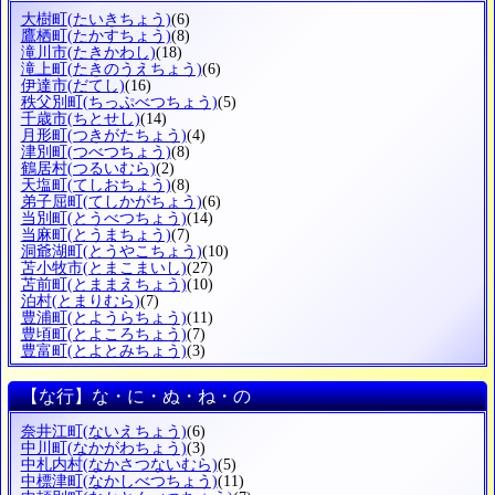
大樹町
(たいきちょう)
(6)
鷹栖町
(たかすちょう)
(8)
滝川市
(たきかわし)
(18)
滝上町
(たきのうえちょう)
(6)
伊達市
(だてし)
(16)
秩父別町
(ちっぷべつちょう)
(5)
千歳市
(ちとせし)
(14)
月形町
(つきがたちょう)
(4)
津別町
(つべつちょう)
(8)
鶴居村
(つるいむら)
(2)
天塩町
(てしおちょう)
(8)
弟子屈町
(てしかがちょう)
(6)
当別町
(とうべつちょう)
(14)
当麻町
(とうまちょう)
(7)
洞爺湖町
(とうやこちょう)
(10)
苫小牧市
(とまこまいし)
(27)
苫前町
(とままえちょう)
(10)
泊村
(とまりむら)
(7)
豊浦町
(とようらちょう)
(11)
豊頃町
(とよころちょう)
(7)
豊富町
(とよとみちょう)
(3)
【な行】な・に・ぬ・ね・の
奈井江町
(ないえちょう)
(6)
中川町
(なかがわちょう)
(3)
中札内村
(なかさつないむら)
(5)
中標津町
(なかしべつちょう)
(11)