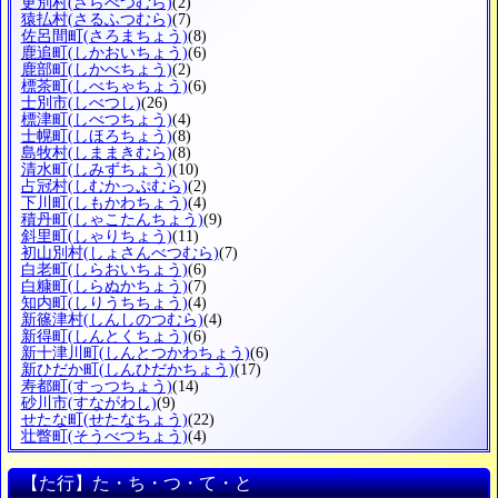
更別村
(さらべつむら)
(2)
猿払村
(さるふつむら)
(7)
佐呂間町
(さろまちょう)
(8)
鹿追町
(しかおいちょう)
(6)
鹿部町
(しかべちょう)
(2)
標茶町
(しべちゃちょう)
(6)
士別市
(しべつし)
(26)
標津町
(しべつちょう)
(4)
士幌町
(しほろちょう)
(8)
島牧村
(しままきむら)
(8)
清水町
(しみずちょう)
(10)
占冠村
(しむかっぷむら)
(2)
下川町
(しもかわちょう)
(4)
積丹町
(しゃこたんちょう)
(9)
斜里町
(しゃりちょう)
(11)
初山別村
(しょさんべつむら)
(7)
白老町
(しらおいちょう)
(6)
白糠町
(しらぬかちょう)
(7)
知内町
(しりうちちょう)
(4)
新篠津村
(しんしのつむら)
(4)
新得町
(しんとくちょう)
(6)
新十津川町
(しんとつかわちょう)
(6)
新ひだか町
(しんひだかちょう)
(17)
寿都町
(すっつちょう)
(14)
砂川市
(すながわし)
(9)
せたな町
(せたなちょう)
(22)
壮瞥町
(そうべつちょう)
(4)
【た行】た・ち・つ・て・と