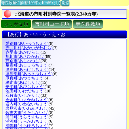
寺院数順位(面積100平方Km当たり)
別窓
北海道の市町村別寺院一覧表(2,340カ寺)
ぶりがな順
市町村コード順
寺院件数順
【あ行】あ・い・う・え・お
愛別町
(あいべつちょう)
(8)
赤井川村
(あかいがわむら)
(3)
赤平市
(あかびらし)
(15)
旭川市
(あさひかわし)
(89)
芦別市
(あしべつし)
(28)
足寄町
(あしょろちょう)
(7)
厚岸町
(あっけしちょう)
(14)
厚沢部町
(あっさぶちょう)
(6)
厚真町
(あつまちょう)
(4)
網走市
(あばしりし)
(15)
安平町
(あびらちょう)
(10)
池田町
(いけだちょう)
(10)
石狩市
(いしかりし)
(33)
今金町
(いまかねちょう)
(6)
岩内町
(いわないちょう)
(9)
岩見沢市
(いわみざわし)
(45)
歌志内市
(うたしないし)
(8)
浦臼町
(うらうすちょう)
(5)
浦河町
(うらかわちょう)
(6)
浦幌町
(うらほろちょう)
(7)