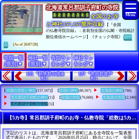
北海道常呂郡訓子府町の寺院
全国のお寺
と神社157,167箇所収録
【『全国
の仏教寺院目録』：名前別全国の仏閣・寺院統計
順位発信ホームページ】《チェック寺院》
ホー
ム
[As of 26/07/28]
寺院一覧
神社一覧
寺院ラン
神社ラン
(県別)▼
(県別)▼
キング▼
キング▼
135.『斜里郡小清水
137.『常呂郡置戸
町』
町』
【
全国の寺院と神社
(157,167)】 【
全国の神社
(80,507)
北海道の神社
(786)
常呂郡訓子府町の神社
(1)】 【
全国の寺院
(76,660)
北海道の寺院
(2,340)
常呂郡訓子府町の寺院
(5)】
【5カ寺】常呂郡訓子府町のお寺・仏教寺院「総数は5カ寺
下記のリストは、北海道常呂郡訓子府町にある全寺院を一覧表形
式で表示したものです。「2026年05月25日」時点において、全国