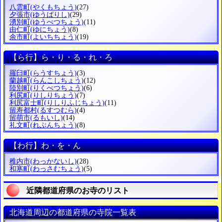
八雲町
(やくもちょう)
(27)
夕張市
(ゆうばりし)
(29)
湧別町
(ゆうべつちょう)
(11)
由仁町
(ゆにちょう)
(8)
余市町
(よいちちょう)
(19)
【ら行】ら・り・る・れ・ろ
羅臼町
(らうすちょう)
(3)
蘭越町
(らんこしちょう)
(12)
陸別町
(りくべつちょう)
(6)
利尻町
(りしりちょう)
(7)
利尻富士町
(りしりふじちょう)
(11)
留寿都村
(るすつむら)
(4)
留萌市
(るもいし)
(14)
礼文町
(れぶんちょう)
(8)
【わ行】わ・を・ん
稚内市
(わっかないし)
(28)
和寒町
(わっさむちょう)
(5)
近隣都道府県のお寺のリスト
北海道周辺の都道府県の寺院一覧表