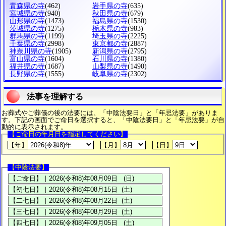
青森県の寺
(462)
岩手県の寺
(635)
宮城県の寺
(940)
秋田県の寺
(679)
山形県の寺
(1473)
福島県の寺
(1530)
茨城県の寺
(1275)
栃木県の寺
(983)
群馬県の寺
(1199)
埼玉県の寺
(2225)
千葉県の寺
(2998)
東京都の寺
(2887)
神奈川県の寺
(1905)
新潟県の寺
(2795)
富山県の寺
(1604)
石川県の寺
(1380)
福井県の寺
(1687)
山梨県の寺
(1490)
長野県の寺
(1555)
岐阜県の寺
(2302)
法事を理解する
お葬式やご葬儀の後の法要には、「中陰法要日」と「年忌法要」がありま
す。下記の画面でご命日を選択すると、「中陰法要日」と「年忌法要」が自
動的に表示されます。
【ご命日の年月日を指定してください】
【年】
【月】
【日】
【中陰法要】