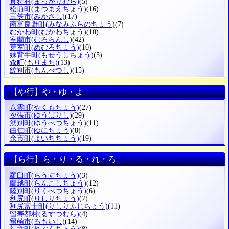
真狩村
(まっかりむら)
(5)
松前町
(まつまえちょう)
(16)
三笠市
(みかさし)
(17)
南富良野町
(みなみふらのちょう)
(7)
むかわ町
(むかわちょう)
(10)
室蘭市
(むろらんし)
(42)
芽室町
(めむろちょう)
(10)
妹背牛町
(もせうしちょう)
(5)
森町
(もりまち)
(13)
紋別市
(もんべつし)
(15)
【や行】や・ゆ・よ
八雲町
(やくもちょう)
(27)
夕張市
(ゆうばりし)
(29)
湧別町
(ゆうべつちょう)
(11)
由仁町
(ゆにちょう)
(8)
余市町
(よいちちょう)
(19)
【ら行】ら・り・る・れ・ろ
羅臼町
(らうすちょう)
(3)
蘭越町
(らんこしちょう)
(12)
陸別町
(りくべつちょう)
(6)
利尻町
(りしりちょう)
(7)
利尻富士町
(りしりふじちょう)
(11)
留寿都村
(るすつむら)
(4)
留萌市
(るもいし)
(14)