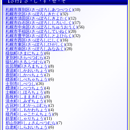
【さ行】さ・し・す・せ・そ
札幌市厚別区
(さっぽろしあつべつく)
(10)
札幌市北区
(さっぽろしきたく)
(32)
札幌市清田区
(さっぽろしきよたく)
(12)
札幌市白石区
(さっぽろししろいしく)
(17)
札幌市中央区
(さっぽろしちゅうおうく)
(56)
札幌市手稲区
(さっぽろしていねく)
(20)
札幌市豊平区
(さっぽろしとよひらく)
(32)
札幌市西区
(さっぽろしにしく)
(16)
札幌市東区
(さっぽろしひがしく)
(33)
札幌市南区
(さっぽろしみなみく)
(28)
様似町
(さまにちょう)
(6)
更別村
(さらべつむら)
(2)
猿払村
(さるふつむら)
(7)
佐呂間町
(さろまちょう)
(8)
鹿追町
(しかおいちょう)
(6)
鹿部町
(しかべちょう)
(2)
標茶町
(しべちゃちょう)
(6)
士別市
(しべつし)
(26)
標津町
(しべつちょう)
(4)
士幌町
(しほろちょう)
(8)
島牧村
(しままきむら)
(8)
清水町
(しみずちょう)
(10)
占冠村
(しむかっぷむら)
(2)
下川町
(しもかわちょう)
(4)
積丹町
(しゃこたんちょう)
(9)
斜里町
(しゃりちょう)
(11)
初山別村
(しょさんべつむら)
(7)
白老町
(しらおいちょう)
(6)