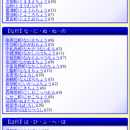
苫前町
(とままえちょう)
(10)
泊村
(とまりむら)
(7)
豊浦町
(とようらちょう)
(11)
豊頃町
(とよころちょう)
(7)
豊富町
(とよとみちょう)
(3)
【な行】な・に・ぬ・ね・の
奈井江町
(ないえちょう)
(6)
中川町
(なかがわちょう)
(3)
中札内村
(なかさつないむら)
(5)
中標津町
(なかしべつちょう)
(11)
中頓別町
(なかとんべつちょう)
(7)
長沼町
(ながぬまちょう)
(9)
中富良野町
(なかふらのちょう)
(6)
七飯町
(ななえちょう)
(15)
名寄市
(なよろし)
(19)
南幌町
(なんぽろちょう)
(5)
新冠町
(にいかっぷちょう)
(2)
仁木町
(にきちょう)
(6)
西興部村
(にしおこっぺむら)
(4)
にせこ町
(にせこちょう)
(6)
沼田町
(ぬまたちょう)
(6)
根室市
(ねむろし)
(20)
登別市
(のぼりべつし)
(22)
【は行】は・ひ・ふ・へ・ほ