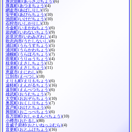
厚沢部町
(あっさぶちょう)
(6)
厚真町
(あつまちょう)
(4)
網走市
(あばしりし)
(15)
安平町
(あびらちょう)
(10)
池田町
(いけだちょう)
(10)
石狩市
(いしかりし)
(33)
今金町
(いまかねちょう)
(6)
岩内町
(いわないちょう)
(9)
岩見沢市
(いわみざわし)
(45)
歌志内市
(うたしないし)
(8)
浦臼町
(うらうすちょう)
(5)
浦河町
(うらかわちょう)
(6)
浦幌町
(うらほろちょう)
(7)
雨竜町
(うりゅうちょう)
(4)
枝幸町
(えさしちょう)
(12)
江差町
(えさしちょう)
(11)
恵庭市
(えにわし)
(8)
江別市
(えべつし)
(18)
えりも町
(えりもちょう)
(6)
遠軽町
(えんがるちょう)
(16)
遠別町
(えんべつちょう)
(6)
雄武町
(おうむちょう)
(7)
大空町
(おおぞらちょう)
(10)
奥尻町
(おくしりちょう)
(7)
置戸町
(おけとちょう)
(6)
興部町
(おこっぺちょう)
(6)
長万部町
(おしゃまんべちょう)
(10)
小樽市
(おたるし)
(80)
音威子府村
(おといねっぷむら)
(4)
音更町
(おとふけちょう)
(16)