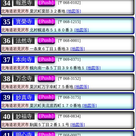
34
[Push]
報恩寺
[〒068-0102]
北海道岩見沢市
栗沢町栗部３２番地
[地図等]
35
[Push]
寳榮寺
[〒068-1215]
北海道岩見沢市
北村幌達布５１８０番３
[地図等]
36
[Push]
法然寺
[〒068-0001]
北海道岩見沢市
一条東６丁目１番地３
[地図等]
37
[Push]
本向寺
[〒069-0371]
北海道岩見沢市
幌向南一条５丁目３９６番地１
[地図等]
38
[Push]
万念寺
[〒068-3152]
北海道岩見沢市
栗沢町万字幸町７５番地
[地図等]
39
[Push]
妙真寺
[〒068-3175]
北海道岩見沢市
栗沢町美流渡西町１７０番地
[地図等]
40
[Push]
妙福寺
[〒068-0834]
北海道岩見沢市
駒園５丁目２番１１号
[地図等]
41
[Push]
明心寺
[〒068-0007]