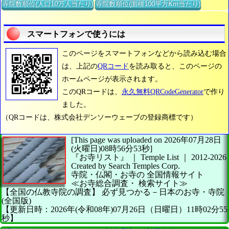
寺院数順位(人口10万人当たり)
寺院数順位(面積100平方Km当たり)
スマートフォンで使うには
このページをスマートフォンなどから読み込む場合
は、上記の
QRコード
を読み取ると、このページの
ホームページが表示されます。
このQRコードは、
永久無料QRCodeGenerator
で作り
ました。
（QRコードは、株式会社デンソーウェーブの登録商標です）
[This page was uploaded on 2026年07月28日
(火曜日)08時56分53秒]
『お寺リスト』 ｜ Temple List
｜
2012-2026
Created by
Search Temples Corp.
寺院・仏閣・お寺の
全国情報サイト
≪お寺総合調査・
検索サイト≫
【全国の仏教寺院の調査】
必ず見つかる－日本のお寺・寺院
(全国版)
【更新日時：2026年(令和08年)07月26日（日曜日）11時02分55
秒】