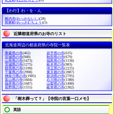
礼文町
(れぶんちょう)
(8)
【わ行】わ・を・ん
稚内市
(わっかないし)
(28)
和寒町
(わっさむちょう)
(5)
近隣都道府県のお寺のリスト
北海道周辺の都道府県の寺院一覧表
青森県の寺
(462)
岩手県の寺
(635)
宮城県の寺
(940)
秋田県の寺
(679)
山形県の寺
(1473)
福島県の寺
(1530)
茨城県の寺
(1275)
栃木県の寺
(983)
群馬県の寺
(1199)
埼玉県の寺
(2225)
千葉県の寺
(2998)
東京都の寺
(2887)
神奈川県の寺
(1905)
新潟県の寺
(2795)
富山県の寺
(1604)
石川県の寺
(1380)
福井県の寺
(1687)
山梨県の寺
(1490)
長野県の寺
(1555)
岐阜県の寺
(2302)
「樹木葬って？」【寺院の言葉一口メモ】
英語