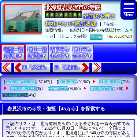
北海道岩見沢市の寺院
全国のお寺と
神社157,167箇所収録
【『寺院・
伽藍情報』：名前別日本国中の寺院統計ホームペ
ージ】《チェック寺院》
ホーム
[As of 26/07/28]
寺院一覧
神社一覧
寺院ラン
神社ラン
(県別)▼
(県別)▼
キング▼
キング▼
18.『夕張市』
20.『網走市』
【
全国の寺院と神社
(157,167)】 【
全国の神社
(80,507)
北海道の神社
(786)
岩見沢市の神社
(8)】 【
全国の寺院
(76,660)
北海道の寺院
(2,340)
岩見沢市の寺院
(45)】
岩見沢市の寺院・伽藍【45カ寺】を探索する
下記のリストは、北海道岩見沢市にある全寺院を一覧表形式で表
示したものです。「2026年05月03日」時点において、全国には
76,660カ寺の寺院があります。北海道には2,340カ寺の寺院があり