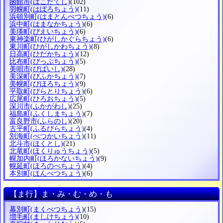
函館市
(はこだてし)
(102)
羽幌町
(はぼろちょう)
(11)
浜頓別町
(はまとんべつちょう)
(6)
浜中町
(はまなかちょう)
(6)
美瑛町
(びえいちょう)
(6)
東神楽町
(ひがしかぐらちょう)
(6)
東川町
(ひがしかわちょう)
(8)
日高町
(ひだかちょう)
(12)
比布町
(ぴっぷちょう)
(5)
美唄市
(びばいし)
(28)
美深町
(びふかちょう)
(7)
美幌町
(びほろちょう)
(9)
平取町
(びらとりちょう)
(6)
広尾町
(ひろおちょう)
(5)
深川市
(ふかがわし)
(25)
福島町
(ふくしまちょう)
(7)
富良野市
(ふらのし)
(20)
古平町
(ふるびらちょう)
(4)
別海町
(べつかいちょう)
(11)
北斗市
(ほくとし)
(21)
北竜町
(ほくりゅうちょう)
(5)
幌加内町
(ほろかないちょう)
(9)
幌延町
(ほろのべちょう)
(4)
本別町
(ほんべつちょう)
(6)
【ま行】ま・み・む・め・も
幕別町
(まくべつちょう)
(15)
増毛町
(ましけちょう)
(10)