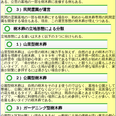
ある。公営の墓地の一部を樹木葬に改修する例もある。
３）民間霊園が運営
民間の霊園墓地の一部を樹木葬にする場合や、初めから樹木葬専用の民間霊
園を開発する場合もある。現在、この運営形態の樹木葬が増えつつある。
樹木葬の立地形態による分類
立地形態による違いは大きく以下の３つに分けられる。
１）山里型樹木葬
山里型樹木葬は、山や里の樹木に極力手を加えず、自然のままの樹木の下に
遺骨を埋葬する樹木葬。１９９９年（平成１１）に岩手県一関市にある大慈
山祥雲寺（臨済宗妙心寺派）のご住職である千坂げん峰氏が始めた樹木葬は
このタイプ。「命が終わった後は自然に還りたい」と願う人には最もふさわ
しいタイプ。ただ、広い土地が必要となるため交通の不便な場所が多く、家
族が頻繁に参拝するには適さない場合が多い。
２）公園型樹木葬
公園型樹木葬は、自然の樹木をそのまま使うのではなく、墓地を公園として
整備し、公園に樹木だけでなく山ツツジ・山ドウダン・紫陽花・花菖蒲など
の花を植えるタイプ。墓石がない以外は、既存のお墓とあまり変わらないタ
イプで、一般的に利便性の良い場所にあるため参拝しやすいことが多い。現
在最も多いタイプの樹木葬である。
３）ガーデニング型樹木葬
公園型と区別が難しい場合もあるが、一般的に土地の価格が高い東京の都心