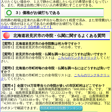
入りたくない場合や、１人で静かに永眠したいなどの希望が多くなってい
る。また、死後は自然に帰りたい人の希望満たすことができる。
３）価格がお値打ちである
自然葬の相場は従来のお墓の半分から数分の１程度で済み、また管理費がい
らない場合がほとんどであるため価格がお値打ちである。
詳細はこのリンク【自然葬って？】
北海道岩見沢市の寺院・仏閣に関するよくある質問
【質問1】北海道岩見沢市の全寺院数は何カ寺ですか？
【回答1】北海道岩見沢市の寺院数は、「45カ寺」です。
【質問2】岩見沢市の全寺院・仏閣を調べるにはどうすれば良いですか？
【回答2】岩見沢市の全寺院リストは、
こちらのリンクをクリック
してくだ
さい。
【質問3】北海道の市町村毎の全寺院・仏閣を調べるにはどうすれば良いで
すか？
【回答3】北海道の市町村ごとの全寺院リストは、
こちらのリンクをクリッ
ク
してください。
【質問４】全国で10万世帯当りの寺院が多いの市区町村はどこですか？
【回答４】「第1位」は、福島県相馬郡飯舘村の『600,000ヶ寺』です。「第
2位」は、福島県双葉郡葛尾村の『22,222.22ヶ寺』です。「第3位」は、和
歌山県伊都郡高野町の『8,378.75ヶ寺』です。「第4位」は、山梨県南巨摩
郡早川町の『5,933.68ヶ寺』です。「第5位」は、奈良県吉野郡黒滝村の
『4,501.61ヶ寺』です。全国の市区町村県別寺院ランキングの詳細は、下記
のボタンで確認できます。
市区町村別寺院数ランキング