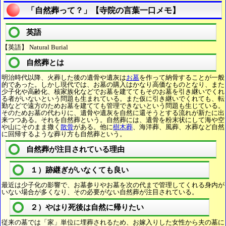
「自然葬って？」【寺院の言葉一口メモ】
英語
【英語】 Natural Burial
自然葬とは
明治時代以降、火葬した後の遺骨や遺灰は
お墓
を作って納骨することが一般
的であった。しかし現代では、お墓の購入はかなり高価なものとなり、また
少子化や高齢化、核家族化などでお墓を建ててもそのお墓を引き継いでくれ
る者がいないという問題も生まれている。また仮に引き継いでくれても、転
勤などで遠方のためお墓を建てても管理できないという問題も生じている。
そのためお墓の代わりに、遺骨や遺灰を自然に還そうとする流れが新たに出
来つつある。それを自然葬という。自然葬には、遺骨を粉末状にして海や空
や山にそのまま撒く
散骨
がある。他に
樹木葬
、海洋葬、風葬、水葬など自然
に回帰するような葬り方も自然葬という。
自然葬が注目されている理由
１）跡継ぎがいなくても良い
最近は少子化の影響で、お墓参りやお墓を次の代まで管理してくれる身内が
いない場合が多くなり、その必要がない自然葬が注目されている。
２）やはり死後は自然に帰りたい
従来の墓では「家」単位に埋葬されるため、お嫁入りした女性から夫の墓に