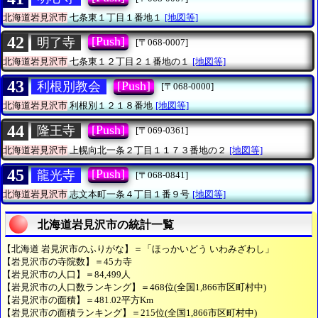
北海道岩見沢市
七条東１丁目１番地１
[地図等]
42
[Push]
明了寺
[〒068-0007]
北海道岩見沢市
七条東１２丁目２１番地の１
[地図等]
43
[Push]
利根別教会
[〒068-0000]
北海道岩見沢市
利根別１２１８番地
[地図等]
44
[Push]
隆王寺
[〒069-0361]
北海道岩見沢市
上幌向北一条２丁目１１７３番地の２
[地図等]
45
[Push]
龍光寺
[〒068-0841]
北海道岩見沢市
志文本町一条４丁目１番９号
[地図等]
北海道岩見沢市の統計一覧
【北海道 岩見沢市のふりがな】＝「ほっかいどう いわみざわし」
【岩見沢市の寺院数】＝45カ寺
【岩見沢市の人口】＝84,499人
【岩見沢市の人口数ランキング】＝468位(全国1,866市区町村中)
【岩見沢市の面積】＝481.02平方Km
【岩見沢市の面積ランキング】＝215位(全国1,866市区町村中)