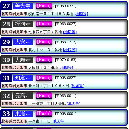
27
[Push]
善光寺
[〒069-0371]
北海道岩見沢市
幌向南一条１丁目８３番地
[地図等]
28
[Push]
禪洞寺
[〒068-0027]
北海道岩見沢市
七条西６丁目７番地
[地図等]
29
[Push]
大安寺
[〒068-1212]
北海道岩見沢市
北村中央１０４番地
[地図等]
30
[Push]
大願寺
[〒079-0183]
北海道岩見沢市
大願町１３１番地
[地図等]
31
[Push]
知道寺
[〒068-0827]
北海道岩見沢市
春日町１丁目１０番４号
[地図等]
32
[Push]
長高寺
[〒068-0011]
北海道岩見沢市
十一条東１丁目３番地
[地図等]
33
[Push]
東漸寺
[〒068-0001]
北海道岩見沢市
一条東７丁目
[地図等]