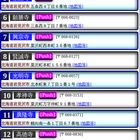
北海道岩見沢市
五条西４丁目６番地
[地図等]
6
[Push]
願勝寺
[〒068-0023]
北海道岩見沢市
三条西８丁目７番地
[地図等]
7
[Push]
興宗寺
[〒068-0126]
北海道岩見沢市
栗沢町西本町３６番地
[地図等]
8
[Push]
賢誠寺
[〒068-0127]
北海道岩見沢市
栗沢町本町１５６番地
[地図等]
9
[Push]
光明寺
[〒068-0057]
北海道岩見沢市
北本町東７丁目１番１号
[地図等]
10
[Push]
孝禅寺
[〒068-3153]
北海道岩見沢市
栗沢町万字仲町９１番地
[地図等]
11
[Push]
廣隆寺
[〒069-0371]
北海道岩見沢市
幌向南一条１丁目６７番地
[地図等]
12
[Push]
高徳寺
[〒068-0836]