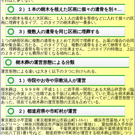
それほど多くない。
２）１本の樹木を植えた区画に個々の遺骨を別々に埋葬
１本の樹木を植えた大区画に、１人１人の遺骨を骨壺などに入れて個々の区
画に埋葬するタイプ。このタイプの樹木葬が一番多い。
３）複数人の遺骨を同じ区画に埋葬する
１つの納骨区画に複数の遺骨をまとめて共同で埋葬する。お墓の場合の合同
墓や集合墓に当たる。このタイプでは、複数の遺骨をまとめて納骨するた
め、埋葬後は遺骨を取り出すことが出来ません。このタイプの特徴は、上記
の２タイプよりも費用が安くなる傾向にある。
樹木葬の運営形態による分類
運営形態による違いは大きく以下の３つに分けられる。
１）寺院やお寺や宗教法人が運営
樹木葬は、１９９９年（平成１１）に岩手県一関市にある大慈山祥雲寺（臨
済宗妙心寺派）のご住職である千坂げん峰氏が荒廃していた里山を樹木葬墓
地にしたのが始まりとされ、樹木葬の始めのころはすべてがこの運営形態で
あった。現在でも樹木葬の運営形態の主流を占めている。
２）都道府県や市町村が運営
東京都立小平霊園（東京都東村山市萩山町1-16-1）、横浜市営墓地メモリア
ルグリーン（神奈川県横浜市戸塚区俣野町1367番地1）、愛知県長久手市卯
塚墓園（愛知県長久手市卯塚）、千葉県浦安市営墓地公園(千葉県浦安市日
の出八丁目1番1号)など、都道府県や市町村が運営する樹木葬は増加しつつ