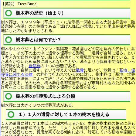
【英語】 Trees Burial
樹木葬の歴史（始まり）
樹木葬は、１９９９年（平成１１）に岩手県一関市にある大慈山祥雲寺（臨
済宗妙心寺派）のご住職である千坂げん峰氏が荒廃していた里山を樹木葬墓
地にしたのが始まりとされる。
樹木葬とは何ですか？
樹木や山ツツジ・山ドウダン・紫陽花・花菖蒲などの花を墓石の代わりに墓
標とし、その下の土の中に遺骨を埋葬する形態。「遺骨が自然に還る」とい
う考え方で自然を壊さない新しい墓地として環境面でも注目されている。ま
た墓石がないため宗教に縛られないことや、墓石よりも低費用で済むといっ
た特徴がある。
自然葬
の１つの形態である。
樹木葬は「自然に還す」という考え方では
散骨
に近いが、散骨は「
墓地、埋
葬等に関する法律
」の枠外で行われているのに対し、樹木葬は「墓地、埋葬
等に関する法律」によって許可された墓地で埋葬されるため完全に合法であ
ると言える。そのため、樹木葬は各都道府県および市町村の地方公共団体の
許可をとった霊園や墓地に遺骨を埋葬する必要がある。
樹木葬の埋葬形式による分類
樹木葬には大きく３つの埋葬形式がある。
１）１人の遺骨に対して１本の樹木を植える
１人の遺骨に対して１本以上の樹木植えるため、本来の樹木葬の趣旨に最も
合致した埋葬形式である。ただ、１人１人の遺骨に対して樹木を植えるスペ
ースが必要なため、費用が高くなる傾向にあり、対応している墓地や霊園は