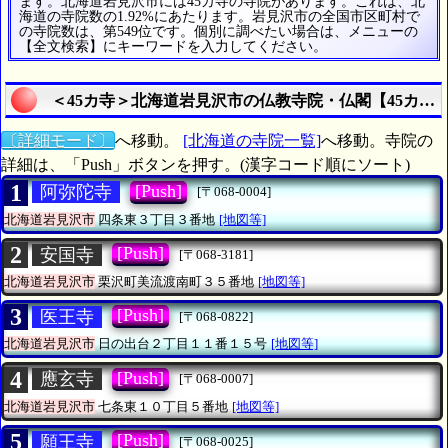
ます。北海道岩見沢市には45カ寺の寺院があります。これは、北
海道の寺院数の1.92%にあたります。岩見沢市の全国市区町村で
の寺院数は、第549位です。個別に調べたい場合は、メニューの
【全文検索】にキーワードを入力してください。
＜45カ寺＞北海道岩見沢市の仏教寺院・仏閣【45カ寺
〔詳細モード〕
へ移動。
[北海道の寺院一覧]
へ移動。寺院の
詳細は、「Push」ボタンを押す。(漢字コード順にソート)
1
[Push]
阿弥陀寺
[〒068-0004]
北海道岩見沢市
四条東３丁目３番地
[地図等]
2
[Push]
安国寺
[〒068-3181]
北海道岩見沢市
栗沢町美流渡南町３５番地
[地図等]
3
[Push]
医王寺
[〒068-0822]
北海道岩見沢市
日の出台２丁目１１番１５号
[地図等]
4
[Push]
應玄寺
[〒068-0007]
北海道岩見沢市
七条東１０丁目５番地
[地図等]
5
[Push]
願王寺
[〒068-0025]