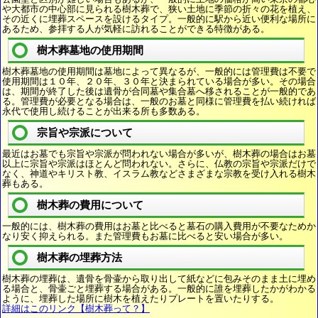
や大都市の中心部に見られる樹木葬で、狭い土地に季節の折々の花を植え、
その近くに埋葬スペースを設けるタイプ。一般的に駅から近い便利な場所に
あるため、参拝する人が気軽に訪れることができる特徴がある。
樹木葬墓地の使用期間
樹木葬墓地の使用期間は墓地によって異なるが、一般的には管理費は不要で
使用期間は１０年、２０年、３０年と決まられている場合が多い。その場合
は、期間が終了した後は遺骨が合同墓や集合墓へ移されることが一般的であ
る。管理費が必要となる場合は、一般のお墓と同様に管理費を払い続ければ
永代で使用し続けることが出来る所も多数ある。
宗旨や宗派について
最近はお墓でも宗旨や宗派が問われない場合が多いが、樹木葬の場合はお墓
以上に宗旨や宗派はほとんど問われない。さらに、仏教の宗旨や宗派だけで
なく、神道やキリスト教、イスラム教などさまざまな宗教を受け入れる樹木
葬もある。
樹木葬の費用について
一般的には、樹木葬の費用はお墓と比べると墓石の購入費用が不要なためか
なり安く抑えられる。また管理費もお墓に比べると安い場合が多い。
樹木葬の埋葬方法
樹木葬の埋葬は、遺骨を骨壷から取り出して紙などに包みそのまま土に埋め
る場合と、骨壷ごと埋葬する場合がある。一般的に誰を埋葬したかがわかる
ように、埋葬した場所に樹木を植えたりプレートを置いたりする。
詳細はこのリンク【樹木葬って？】