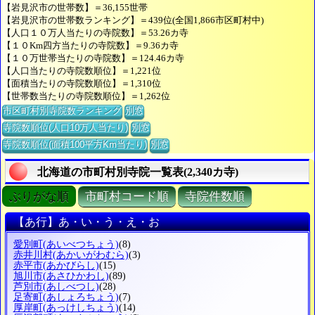
【岩見沢市の世帯数】＝36,155世帯
【岩見沢市の世帯数ランキング】＝439位(全国1,866市区町村中)
【人口１０万人当たりの寺院数】＝53.26カ寺
【１０Km四方当たりの寺院数】＝9.36カ寺
【１０万世帯当たりの寺院数】＝124.46カ寺
【人口当たりの寺院数順位】＝1,221位
【面積当たりの寺院数順位】＝1,310位
【世帯数当たりの寺院数順位】＝1,262位
市区町村別寺院数ランキング
別窓
寺院数順位(人口10万人当たり)
別窓
寺院数順位(面積100平方Km当たり)
別窓
北海道の市町村別寺院一覧表(2,340カ寺)
ぶりがな順
市町村コード順
寺院件数順
【あ行】あ・い・う・え・お
愛別町
(あいべつちょう)
(8)
赤井川村
(あかいがわむら)
(3)
赤平市
(あかびらし)
(15)
旭川市
(あさひかわし)
(89)
芦別市
(あしべつし)
(28)
足寄町
(あしょろちょう)
(7)
厚岸町
(あっけしちょう)
(14)