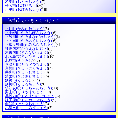
乙部町
(おとべちょう)
(7)
帯広市
(おびひろし)
(30)
小平町
(おびらちょう)
(10)
【か行】か・き・く・け・こ
上川町
(かみかわちょう)
(5)
上士幌町
(かみしほろちょう)
(6)
上砂川町
(かみすながわちょう)
(6)
上の国町
(かみのくにちょう)
(6)
上富良野町
(かみふらのちょう)
(4)
神恵内村
(かもえないむら)
(6)
木古内町
(きこないちょう)
(7)
北広島市
(きたひろしまし)
(10)
北見市
(きたみし)
(43)
喜茂別町
(きもべつちょう)
(4)
京極町
(きょうごくちょう)
(4)
共和町
(きょうわちょう)
(9)
清里町
(きよさとちょう)
(6)
釧路市
(くしろし)
(44)
釧路町
(くしろちょう)
(9)
倶知安町
(くっちゃんちょう)
(13)
栗山町
(くりやまちょう)
(19)
黒松内町
(くろまつないちょう)
(6)
訓子府町
(くんねっぷちょう)
(5)
剣淵町
(けんぶちちょう)
(5)
小清水町
(こしみずちょう)
(5)