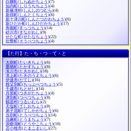
白糠町
(しらぬかちょう)
(7)
知内町
(しりうちちょう)
(4)
新篠津村
(しんしのつむら)
(4)
新得町
(しんとくちょう)
(6)
新十津川町
(しんとつかわちょう)
(6)
新ひだか町
(しんひだかちょう)
(17)
寿都町
(すっつちょう)
(14)
砂川市
(すながわし)
(9)
せたな町
(せたなちょう)
(22)
壮瞥町
(そうべつちょう)
(4)
【た行】た・ち・つ・て・と
大樹町
(たいきちょう)
(6)
鷹栖町
(たかすちょう)
(8)
滝川市
(たきかわし)
(18)
滝上町
(たきのうえちょう)
(6)
伊達市
(だてし)
(16)
秩父別町
(ちっぷべつちょう)
(5)
千歳市
(ちとせし)
(14)
月形町
(つきがたちょう)
(4)
津別町
(つべつちょう)
(8)
鶴居村
(つるいむら)
(2)
天塩町
(てしおちょう)
(8)
弟子屈町
(てしかがちょう)
(6)
当別町
(とうべつちょう)
(14)
当麻町
(とうまちょう)
(7)
洞爺湖町
(とうやこちょう)
(10)
苫小牧市
(とまこまいし)
(27)