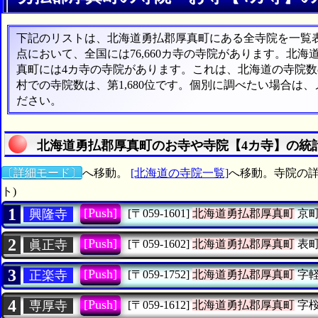
下記のリストは、北海道勇払郡厚真町にある全寺院を一覧表形
点において、全国には76,660カ寺の寺院があります。北海
真町には4カ寺の寺院があります。これは、北海道の寺院数の
村での寺院数は、第1,680位です。個別に調べたい場合は
ださい。
北海道勇払郡厚真町のお寺や寺院【4カ寺】の統
〔詳細モード〕
へ移動。
[北海道の寺院一覧]
へ移動。寺院の詳
ト)
1
[Push]
興隆寺
[〒059-1601]
北海道勇払郡厚真町
京
2
[Push]
眞正寺
[〒059-1602]
北海道勇払郡厚真町
表
3
[Push]
正楽寺
[〒059-1752]
北海道勇払郡厚真町
字軽
4
[Push]
専厚寺
[〒059-1612]
北海道勇払郡厚真町
字桜