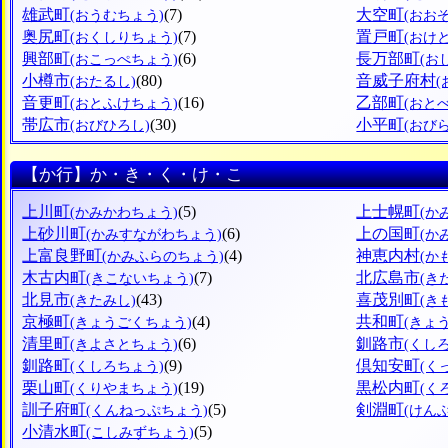
雄武町
(7)
大空町
(おうむちょう)
(おお
奥尻町
(7)
置戸町
(おくしりちょう)
(おけ
興部町
(6)
長万部町
(おこっぺちょう)
(お
小樽市
(80)
音威子府村
(おたるし)
音更町
(16)
乙部町
(おとふけちょう)
(おと
帯広市
(30)
小平町
(おびひろし)
(おび
【か行】か・き・く・け・こ
上川町
(5)
上士幌町
(かみかわちょう)
(か
上砂川町
(6)
上の国町
(かみすながわちょう)
(か
上富良野町
(4)
神恵内村
(かみふらのちょう)
(か
木古内町
(7)
北広島市
(きこないちょう)
(き
北見市
(43)
喜茂別町
(きたみし)
(き
京極町
(4)
共和町
(きょうごくちょう)
(きょ
清里町
(6)
釧路市
(きよさとちょう)
(くし
釧路町
(9)
倶知安町
(くしろちょう)
(く
栗山町
(19)
黒松内町
(くりやまちょう)
(く
訓子府町
(5)
剣淵町
(くんねっぷちょう)
(けん
小清水町
(5)
(こしみずちょう)