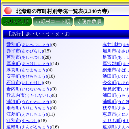
北海道の市町村別寺院一覧表(2,340カ寺)
ぶりがな順
市町村コード順
寺院件数順
【あ行】あ・い・う・え・お
愛別町
(8)
赤井川村
(あいべつちょう)
(あ
赤平市
(15)
旭川市
(あかびらし)
(あさ
芦別市
(28)
足寄町
(あしべつし)
(あし
厚岸町
(14)
厚沢部町
(あっけしちょう)
(あ
厚真町
(4)
網走市
(あつまちょう)
(あば
安平町
(10)
池田町
(あびらちょう)
(いけ
石狩市
(33)
今金町
(いしかりし)
(いま
岩内町
(9)
岩見沢市
(いわないちょう)
(い
歌志内市
(8)
浦臼町
(うたしないし)
(うら
浦河町
(6)
浦幌町
(うらかわちょう)
(うら
雨竜町
(4)
枝幸町
(うりゅうちょう)
(えさ
江差町
(11)
恵庭市
(えさしちょう)
(えに
江別市
(18)
えりも町
(えべつし)
(え
遠軽町
(16)
遠別町
(えんがるちょう)
(えん