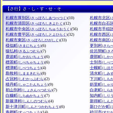
【さ行】さ・し・す・せ・そ
札幌市厚別区
(10)
札幌市北区
(さっぽろしあつべつく)
札幌市清田区
(12)
札幌市白石
(さっぽろしきよたく)
札幌市中央区
(56)
札幌市手稲
(さっぽろしちゅうおうく)
札幌市豊平区
(32)
札幌市西区
(さっぽろしとよひらく)
札幌市東区
(33)
札幌市南区
(さっぽろしひがしく)
様似町
(6)
更別村
(さまにちょう)
(さら
猿払村
(7)
佐呂間町
(さるふつむら)
(さ
鹿追町
(6)
鹿部町
(しかおいちょう)
(しか
標茶町
(6)
士別市
(しべちゃちょう)
(しべ
標津町
(4)
士幌町
(しべつちょう)
(しほ
島牧村
(8)
清水町
(しままきむら)
(しみ
占冠村
(2)
下川町
(しむかっぷむら)
(しも
積丹町
(9)
斜里町
(しゃこたんちょう)
(しゃ
初山別村
(7)
白老町
(しょさんべつむら)
(しら
白糠町
(7)
知内町
(しらぬかちょう)
(しり
新篠津村
(4)
新得町
(しんしのつむら)
(しん
新十津川町
(6)
新ひだか町
(しんとつかわちょう)
寿都町
(14)
砂川市
(すっつちょう)
(すな