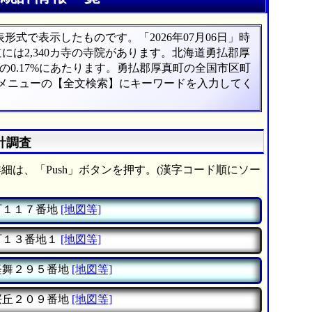
式で表示したものです。「2026年07月06日」時
道には2,340カ寺の寺院があります。北海道勇払郡厚
0.17%にあたります。勇払郡厚真町の全国市区町
、メニューの【全文検索】にキーワードを入力してく
計調査
細は、「Push」ボタンを押す。(漢字コード順にソー
町１１７番地
[地図等]
町１３番地１
[地図等]
舞２９５番地
[地図等]
丘２０９番地
[地図等]