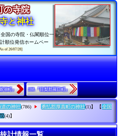
真町の寺院
寺と神社
『全国の寺院・仏閣順位一
計順位発信ホームペー
As of 26/07/28]
洞爺湖町』
188.『目梨郡羅臼町』
海道の神社
(786)
勇払郡厚真町の神社
(1)】 【
全国
院
(4)】
の統計情報一覧