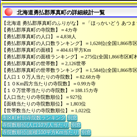
北海道勇払郡厚真町の詳細統計一覧
【北海道 勇払郡厚真町のふりがな】＝「ほっかいどう あつま
【勇払郡厚真町の寺院数】＝4カ寺
【勇払郡厚真町の人口】＝4,838人
【勇払郡厚真町の人口数ランキング】＝1,628位(全国1,866市
【勇払郡厚真町の面積】＝404.61平方Km
【勇払郡厚真町の面積ランキング】＝275位(全国1,866市区町
【勇払郡厚真町の世帯数】＝2,126世帯
【勇払郡厚真町の世帯数ランキング】＝1,584位(全国1,866市
【人口１０万人当たりの寺院数】＝82.68カ寺
【１０Km四方当たりの寺院数】＝0.99カ寺
【１０万世帯当たりの寺院数】＝188.15カ寺
【人口当たりの寺院数順位】＝927位
【面積当たりの寺院数順位】＝1,803位
【世帯数当たりの寺院数順位】＝1,022位
市区町村別寺院数ランキング
別窓
寺院数順位(人口10万人当たり)
別窓
寺院数順位(面積100平方Km当たり)
別窓