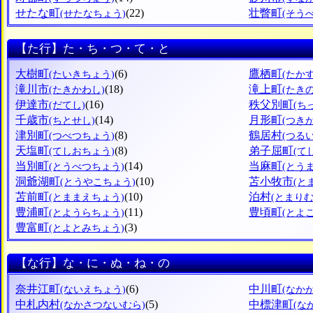
せたな町
(22)
壮瞥町
(せたなちょう)
(そう
【た行】た・ち・つ・て・と
大樹町
(6)
鷹栖町
(たいきちょう)
(たか
滝川市
(18)
滝上町
(たきかわし)
(たき
伊達市
(16)
秩父別町
(だてし)
(ち
千歳市
(14)
月形町
(ちとせし)
(つき
津別町
(8)
鶴居村
(つべつちょう)
(つる
天塩町
(8)
弟子屈町
(てしおちょう)
(て
当別町
(14)
当麻町
(とうべつちょう)
(とう
洞爺湖町
(10)
苫小牧市
(とうやこちょう)
(と
苫前町
(10)
泊村
(とままえちょう)
(とまりむ
豊浦町
(11)
豊頃町
(とようらちょう)
(とよ
豊富町
(3)
(とよとみちょう)
【な行】な・に・ぬ・ね・の
奈井江町
(6)
中川町
(ないえちょう)
(なか
中札内村
(5)
中標津町
(なかさつないむら)
(な