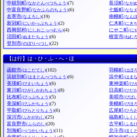
中頓別町
(7)
長沼町
(なかとんべつちょう)
(なが
中富良野町
(6)
七飯町
(なかふらのちょう)
(なな
名寄市
(19)
南幌町
(なよろし)
(なん
新冠町
(2)
仁木町
(にいかっぷちょう)
(にき
西興部村
(4)
にせこ町
(にしおこっぺむら)
(に
沼田町
(6)
根室市
(ぬまたちょう)
(ねむ
登別市
(22)
(のぼりべつし)
【は行】は・ひ・ふ・へ・ほ
函館市
(102)
羽幌町
(はこだてし)
(はぼ
浜頓別町
(6)
浜中町
(はまとんべつちょう)
(はま
美瑛町
(6)
東神楽町
(びえいちょう)
(ひ
東川町
(8)
日高町
(ひがしかわちょう)
(ひだ
比布町
(5)
美唄市
(ぴっぷちょう)
(びば
美深町
(7)
美幌町
(びふかちょう)
(びほ
平取町
(6)
広尾町
(びらとりちょう)
(ひろ
深川市
(25)
福島町
(ふかがわし)
(ふく
富良野市
(20)
古平町
(ふらのし)
(ふる
別海町
(11)
北斗市
(べつかいちょう)
(ほく