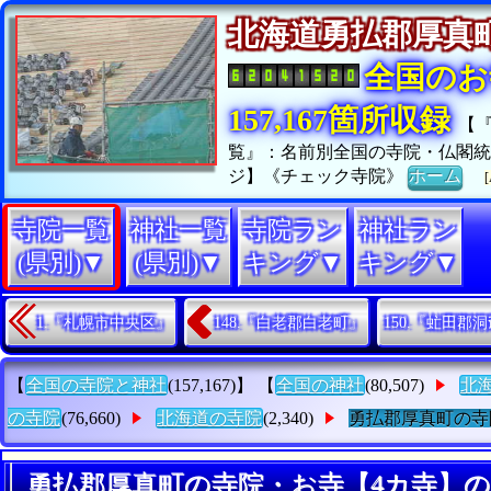
北海道勇払郡厚
全国のお
157,167箇所収録
【
覧』：名前別全国の寺院・仏閣統
ジ】《チェック寺院》
ホーム
[
寺院一覧
神社一覧
寺院ラン
神社ラン
(県別)▼
(県別)▼
キング▼
キング▼
1.『札幌市中央区』
148.『白老郡白老町』
150.『虻田郡
【
全国の寺院と神社
(157,167)】 【
全国の神社
(80,507)
北
の寺院
(76,660)
北海道の寺院
(2,340)
勇払郡厚真町の寺
勇払郡厚真町の寺院・お寺【4カ寺】