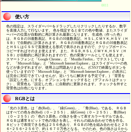
0011
使い方
色の指定は、スライダーバーをドラッグしたりクリックしたりするか、数字
を直接入力して行ないます。 色を指定すると全ての色や数値、またスライダ
ーバーの位置が自動的に再計算され最新になります。 生成色（作った色）
は、ＲＧＢの16進数表記、ＲＧＢの10進数表記、ＨＳＬ,ＣＭＹＫ,ＨＳＶ（Ｈ
ＳＢ）で自動的に計算されます。 ＲＧＢの16進数表記とＲＧＢの10進数表記
とＨＳＬはＣＳＳで直接使える形式で表示されますので、クリップボードへ
コピーすればそのまま使えます。 また、ＲＧＢ,ＨＳＬ,ＣＭＹＫ,ＨＳＶ（Ｈ
ＳＢ）が自動的に再計算されますので、色の変換ツールとしても使えます。
スマートフォンと「Google Chrome」と「Mozilla Firefox」でテストしていま
す。 「Microsoft Edge」と「Microsoft Internet Explorer」はスライダーバーの色
などが多少ずれますが、使用上は問題ありません。 (CSS3で綺麗なボタンを
使っていますので「Microsoft Edge」と「Microsoft Internet Explorer」の表示に
は完全に対応できていませんが、近いうちに解決する予定です。) 「背景を
「設定した色」にする」オプションをチェックすると（デフォルトはチェッ
ク）、背景色も「設定した色」に自動的に更新されます。 チェックを外すと
背景色は白色になります。
RGBとは
「光の３原色」は「赤(Red)」、「緑(Green)」、「青(Blue)」である。 ＲＧＢ
はすべての色を赤(Red)（０～２５５）、緑(Green)（０～２５５）、青(Blue)
（０～２５５）の「色の３原色」の強さを使って表すカラーモデルである。
ＲＧＢは通常８ビットで色の強さを表し、それらの組み合わせで色を作る。
８ビットで表現できる色は２５６色あり、ＲＧＢの3色を組み合わせると２５
６×２５６×２５６で、約１６７０万色となる。 そのため、色の強さは０から