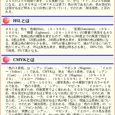
２５５の２５６段階で表す。１６進数では「０」から「ＦＦ」の２５６段階
になる。 またＲＧＢは（ＣＭＹＫとは逆で）色が光であるため、色を混ぜれ
ば混ぜるほど明るくなり白色に近づいていく。そのため「加法混色」と言わ
れる。
HSLとは
ＨＳＬは、色を「色相(Hue)」（０～３６０）、「彩度(Saturation)」（０％～
１００％）、「輝度（Lightness)」（０％～１００％）の3要素で表現するカラ
ーモデル。色相は色の種類を表すもので、0度から360度までの角度で指定す
る。0度は赤色、120度は緑色、240度は青色を表す。反対側の色は補色にな
る。彩度は色の鮮やかさを表し、100%が最も鮮やかで、値が下がるにつれて
色がくすんでいき、0%は灰色を表す。輝度は明るさを表し、100%で白、50%
で純色、0%で黒となる。
CMYKとは
「色の３原色」は「シアン（Cyan）」、「マゼンタ（Magenta）」、「イエロ
ー（Yellow）」）である。 CMYKは、色を「色の３原色」である「シアン
（Cyan）」（０％～１００％）、「マゼンタ（Magenta）」（０％～１０
０％）、「イエロー（Yellow）」（０％～１００％）と 「キー・プレート
（Key plate）」（０％～１００％）（通常黒色）の４種類で表すカラーモデ
ルである。 「色の３原色」（「シアン」、「マゼンタ」、「イエロー」）を
使って色を表すため、印刷業界でよく使われる。 ＲＧＢでは色が光であるた
め、色を混ぜれば混ぜるほど明るくなり白色に近づいていく。そのため「加
法混色」と言われる。 一方、ＣＭＹＫでは、色は顔料や染料などの色料であ
るため、これらを混ぜれば混ぜるほど色が暗くなり、理論上は黒色に近づい
ていく。 そのため『減法混色』と言われる。 理論上は「色の３原色」の「シ
アン(C)」と「マゼンタ(M)」と「イエロー(Y)」で全ての色を表現できるはず
であるが、 実際には「シアン」、「マゼンタ」、「イエロー」の３色を混合
しても綺麗な黒色にはならず、せいぜい鈍い暗い黒色にしかならない。 この