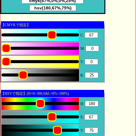
【CMYKで指定】
C:
M:
Y:
K:
【HSVで指定】(H=0~360,S&L=0%~100%)
H:
S:
V: