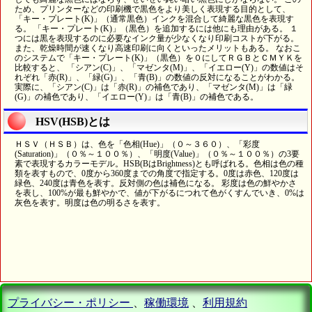
ため、プリンターなどの印刷機で黒色をより美しく表現する目的として、
「キー・プレート(K)」（通常黒色）インクを混合して綺麗な黒色を表現す
る。 「キー・プレート(K)」（黒色）を追加するには他にも理由がある。 １
つには黒を表現するのに必要なインク量が少なくなり印刷コストが下がる。
また、乾燥時間が速くなり高速印刷に向くといったメリットもある。 なおこ
のシステムで「キー・プレート(K)」（黒色）を０にしてＲＧＢとＣＭＹＫを
比較すると、 「シアン(C)」、「マゼンタ(M)」、「イエロー(Y)」の数値はそ
れぞれ「赤(R)」、「緑(G)」、「青(B)」の数値の反対になることがわかる。
実際に、「シアン(C)」は「赤(R)」の補色であり、「マゼンタ(M)」は「緑
(G)」の補色であり、「イエロー(Y)」は「青(B)」の補色である。
HSV(HSB)とは
ＨＳＶ（ＨＳＢ）は、色を「色相(Hue)」（０～３６０）、「彩度
(Saturation)」（０％～１００％）、「明度(Value)」（０％～１００％）の3要
素で表現するカラーモデル。HSB(BはBrightness)とも呼ばれる。色相は色の種
類を表すもので、0度から360度までの角度で指定する。0度は赤色、120度は
緑色、240度は青色を表す。反対側の色は補色になる。 彩度は色の鮮やかさ
を表し、100%が最も鮮やかで、値が下がるにつれて色がくすんでいき、0%は
灰色を表す。明度は色の明るさを表す。
プライバシー・ポリシー
、
稼働環境
、
利用規約