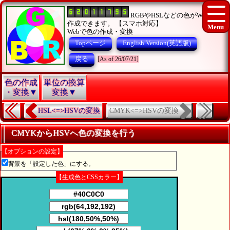
RGBやHSLなどの色がWEBで
作成できます。 【スマホ対応】
Webで色の作成・変換
Topページ
English Version(英語版)
戻る
[As of 26/07/21]
色の作成
単位の換算
・変換▼
変換▼
CMYK<=>HSVの変換
HSL<=>HSVの変換
CMYKからHSVへ色の変換を行う
【オプションの設定】
背景を「設定した色」にする。
【生成色とCSSカラー】