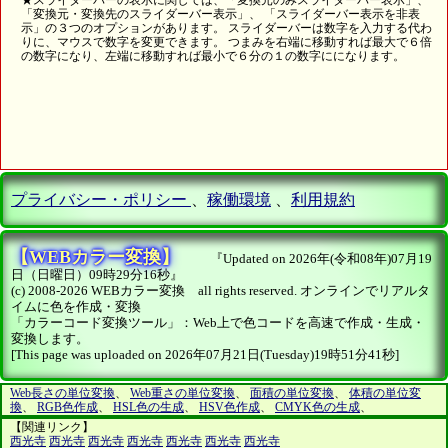
「変換元・変換先のスライダーバー表示」、 「スライダーバー表示を非表
示」の３つのオプションがあります。 スライダーバーは数字を入力する代わ
りに、マウスで数字を変更できます。 つまみを右端に移動すれば最大で６倍
の数字になり、左端に移動すれば最小で６分の１の数字にになります。
プライバシー・ポリシー
、
稼働環境
、
利用規約
【WEBカラー変換】
『Updated on 2026年(令和08年)07月19
日（日曜日）09時29分16秒』
(c) 2008-2026 WEBカラー変換 all rights reserved. オンラインでリアルタ
イムに色を作成・変換
「カラーコード変換ツール」：Web上で色コードを高速で作成・生成・
変換します。
[This page was uploaded on 2026年07月21日(Tuesday)19時51分41秒]
Web長さの単位変換
、
Web重さの単位変換
、
面積の単位変換
、
体積の単位変
換
、
RGB色作成
、
HSL色の生成
、
HSV色作成
、
CMYK色の生成
、
【関連リンク】
西光寺
西光寺
西光寺
西光寺
西光寺
西光寺
西光寺