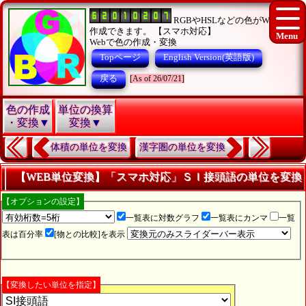
RGBやHSLなどの色がWEBで
作成できます。 【スマホ対応】
Webで色の作成・変換
Topページ
English Version(英語版)
戻る
[As of 26/07/21]
色の作成
単位の換算
・変換▼
変換▼
体積の単位を変換
漢字圏の単位を変換
【WEB単位変換】「スマホ対応」ＳＩ接頭語の単位を変換
【オプションの設定】
一覧表に対数グラフ
一覧表にカンマ
一覧
表は百分率
[物との比較]を表示
【変換したい単位を指定】