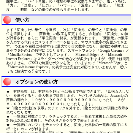
圏単位」、「バイト単位」の７種類の単位を変換できますが、 近いうちに、
「力」、「速度」、「圧力」、「パワー」、「温度」、「密度」、「加速
度」、「時間」などの単位の変換もサポートします。
使い方
まず「変換したい単位」を選択し、次に「変換元」の単位と「変換先」の単
位を選択します。 「変換元」の数字を変更すると、自動的に「変換先」の値
が計算され、さらに「単位変換一覧表」が更新されます。 「変換元」の数字
を入力する代わりにスライダーバーを使うと、マウスで数字の変更ができま
す。 つまみを右端に移動すれば最大で６倍の数字になり、左端に移動すれば
最小で６分の１の数字にになります。 スマートフォンと「Google Chrome」と
「Mozilla Firefox」でテストしています。 「Microsoft Edge」と「Microsoft
Internet Explorer」はスライダーバーの色などが多少ずれますが、使用上は問題
ありません。 (CSS3で綺麗なボタンを使っていますので「Microsoft Edge」と
「Microsoft Internet Explorer」の表示には完全に対応できていませんが、近い
うちに解決する予定です。)
オプションの使い方
★「有効桁数」は、有効桁を1桁から10桁まで指定できます。「四捨五入しな
い」を選択すると、最大数まで計算します。 ただしその場合は、Javascriptの
変換の都合上、１０が９．９９９９９９９９９９９９９になったり、 ８が
８．０００００００００００００１になったりします。
★「[物との比較]を表示」のチェックを外すと、[物との比較]の項目は表示さ
れなくなります。
★「一覧表に対数グラフ」をチェックすると、一覧表で変換した単位の値を
対数(LOG10)に変換し、その大きさをグラフで表示します。
★「一覧表にカンマ」をチェックすると、変換した単位の一覧表の数字に３
桁ごとにカンマが付きます。
★スライダーバーの表示に関しては、「変換元のみスライダーバー表示」、