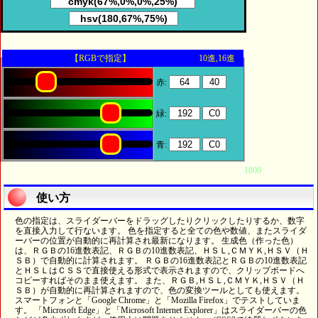
【RGBで指定】 10進,16進
赤:
緑:
青:
1000
使い方
色の指定は、スライダーバーをドラッグしたりクリックしたりするか、数字
を直接入力して行ないます。 色を指定すると全ての色や数値、またスライダ
ーバーの位置が自動的に再計算され最新になります。 生成色（作った色）
は、ＲＧＢの16進数表記、ＲＧＢの10進数表記、ＨＳＬ,ＣＭＹＫ,ＨＳＶ（Ｈ
ＳＢ）で自動的に計算されます。 ＲＧＢの16進数表記とＲＧＢの10進数表記
とＨＳＬはＣＳＳで直接使える形式で表示されますので、クリップボードへ
コピーすればそのまま使えます。 また、ＲＧＢ,ＨＳＬ,ＣＭＹＫ,ＨＳＶ（Ｈ
ＳＢ）が自動的に再計算されますので、色の変換ツールとしても使えます。
スマートフォンと「Google Chrome」と「Mozilla Firefox」でテストしていま
す。 「Microsoft Edge」と「Microsoft Internet Explorer」はスライダーバーの色