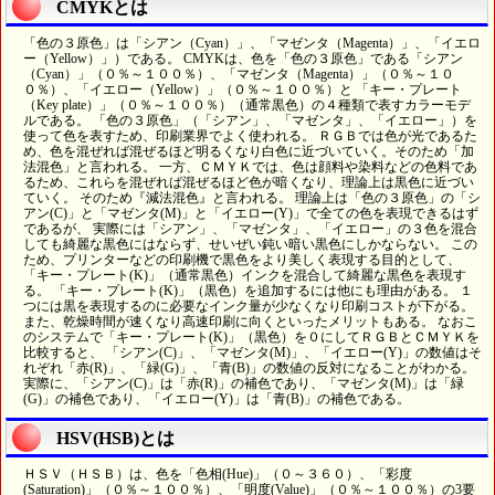
CMYKとは
「色の３原色」は「シアン（Cyan）」、「マゼンタ（Magenta）」、「イエロ
ー（Yellow）」）である。 CMYKは、色を「色の３原色」である「シアン
（Cyan）」（０％～１００％）、「マゼンタ（Magenta）」（０％～１０
０％）、「イエロー（Yellow）」（０％～１００％）と 「キー・プレート
（Key plate）」（０％～１００％）（通常黒色）の４種類で表すカラーモデ
ルである。 「色の３原色」（「シアン」、「マゼンタ」、「イエロー」）を
使って色を表すため、印刷業界でよく使われる。 ＲＧＢでは色が光であるた
め、色を混ぜれば混ぜるほど明るくなり白色に近づいていく。そのため「加
法混色」と言われる。 一方、ＣＭＹＫでは、色は顔料や染料などの色料であ
るため、これらを混ぜれば混ぜるほど色が暗くなり、理論上は黒色に近づい
ていく。 そのため『減法混色』と言われる。 理論上は「色の３原色」の「シ
アン(C)」と「マゼンタ(M)」と「イエロー(Y)」で全ての色を表現できるはず
であるが、 実際には「シアン」、「マゼンタ」、「イエロー」の３色を混合
しても綺麗な黒色にはならず、せいぜい鈍い暗い黒色にしかならない。 この
ため、プリンターなどの印刷機で黒色をより美しく表現する目的として、
「キー・プレート(K)」（通常黒色）インクを混合して綺麗な黒色を表現す
る。 「キー・プレート(K)」（黒色）を追加するには他にも理由がある。 １
つには黒を表現するのに必要なインク量が少なくなり印刷コストが下がる。
また、乾燥時間が速くなり高速印刷に向くといったメリットもある。 なおこ
のシステムで「キー・プレート(K)」（黒色）を０にしてＲＧＢとＣＭＹＫを
比較すると、 「シアン(C)」、「マゼンタ(M)」、「イエロー(Y)」の数値はそ
れぞれ「赤(R)」、「緑(G)」、「青(B)」の数値の反対になることがわかる。
実際に、「シアン(C)」は「赤(R)」の補色であり、「マゼンタ(M)」は「緑
(G)」の補色であり、「イエロー(Y)」は「青(B)」の補色である。
HSV(HSB)とは
ＨＳＶ（ＨＳＢ）は、色を「色相(Hue)」（０～３６０）、「彩度
(Saturation)」（０％～１００％）、「明度(Value)」（０％～１００％）の3要