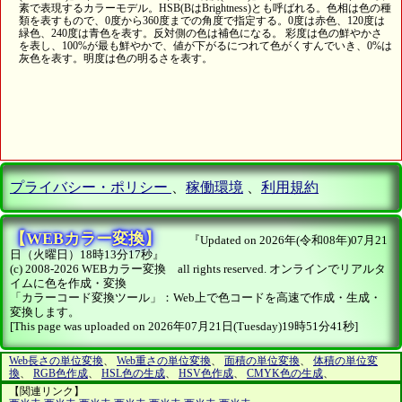
素で表現するカラーモデル。HSB(BはBrightness)とも呼ばれる。色相は色の種
類を表すもので、0度から360度までの角度で指定する。0度は赤色、120度は
緑色、240度は青色を表す。反対側の色は補色になる。 彩度は色の鮮やかさ
を表し、100%が最も鮮やかで、値が下がるにつれて色がくすんでいき、0%は
灰色を表す。明度は色の明るさを表す。
プライバシー・ポリシー
、
稼働環境
、
利用規約
【WEBカラー変換】
『Updated on 2026年(令和08年)07月21
日（火曜日）18時13分17秒』
(c) 2008-2026 WEBカラー変換 all rights reserved. オンラインでリアルタ
イムに色を作成・変換
「カラーコード変換ツール」：Web上で色コードを高速で作成・生成・
変換します。
[This page was uploaded on 2026年07月21日(Tuesday)19時51分41秒]
Web長さの単位変換
、
Web重さの単位変換
、
面積の単位変換
、
体積の単位変
換
、
RGB色作成
、
HSL色の生成
、
HSV色作成
、
CMYK色の生成
、
【関連リンク】