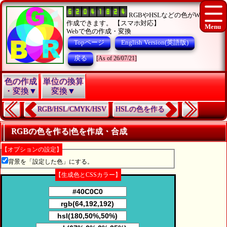
RGBやHSLなどの色がWEBで
作成できます。 【スマホ対応】
Webで色の作成・変換
Topページ
English Version(英語版)
戻る
[As of 26/07/21]
色の作成
単位の換算
・変換▼
変換▼
RGB/HSL/CMYK/HSV
HSLの色を作る
RGBの色を作る|色を作成・合成
【オプションの設定】
背景を「設定した色」にする。
【生成色とCSSカラー】