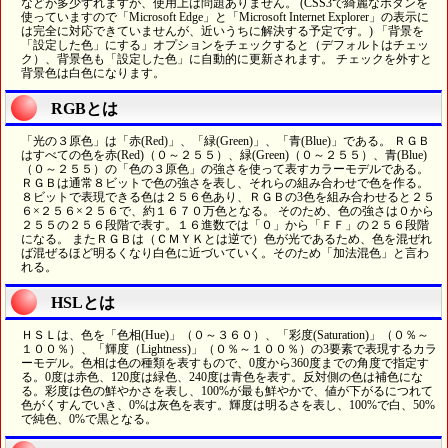
などが多少ずれますが、使用上は問題ありません。 (CSS3で綺麗なボタンを
使っていますので「Microsoft Edge」と「Microsoft Internet Explorer」の表示に
は完全に対応できていませんが、近いうちに解決する予定です。) 「背景を
「設定した色」にする」オプションをチェックすると（デフォルトはチェッ
ク）、背景色も「設定した色」に自動的に更新されます。 チェックを外すと
背景色は白色になります。
RGBとは
「光の３原色」は「赤(Red)」、「緑(Green)」、「青(Blue)」である。 ＲＧＢ
はすべての色を赤(Red)（０～２５５）、緑(Green)（０～２５５）、青(Blue)
（０～２５５）の「色の３原色」の強さを使って表すカラーモデルである。
ＲＧＢは通常８ビットで色の強さを表し、それらの組み合わせで色を作る。
８ビットで表現できる色は２５６色あり、ＲＧＢの3色を組み合わせると２５
６×２５６×２５６で、約１６７０万色となる。 そのため、色の強さは０から
２５５の２５６段階で表す。１６進数では「０」から「ＦＦ」の２５６段階
になる。 またＲＧＢは（ＣＭＹＫとは逆で）色が光であるため、色を混ぜれ
ば混ぜるほど明るくなり白色に近づいていく。そのため「加法混色」と言わ
れる。
HSLとは
ＨＳＬは、色を「色相(Hue)」（０～３６０）、「彩度(Saturation)」（０％～
１００％）、「輝度（Lightness)」（０％～１００％）の3要素で表現するカラ
ーモデル。色相は色の種類を表すもので、0度から360度までの角度で指定す
る。0度は赤色、120度は緑色、240度は青色を表す。反対側の色は補色にな
る。彩度は色の鮮やかさを表し、100%が最も鮮やかで、値が下がるにつれて
色がくすんでいき、0%は灰色を表す。輝度は明るさを表し、100%で白、50%
で純色、0%で黒となる。