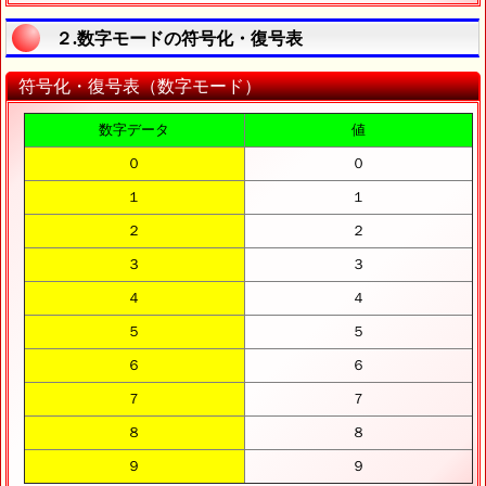
２.数字モードの符号化・復号表
符号化・復号表（数字モード）
数字データ
値
０
０
１
１
２
２
３
３
４
４
５
５
６
６
７
７
８
８
９
９