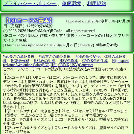
プライバシー・ポリシー
、
稼働環境
、
利用規約
【QRコードの基本】
《Updated on 2026年(令和08年)07月20
日（月曜日）12時29分48秒》
(c) 2008-2026 HowToMakeQRCode all rights reserved.
QRコードの仕組みと作成・作り方と変換・バーコードの仕様とアプリデ
ザインと生成
[This page was uploaded on 2026年07月21日(Tuesday)19時48分45秒]
Web長さの単位変換
、
Web重さの単位変換
、
面積の単位変換
、
体積の単位変
換
、
RGB色作成
、
HSL色の生成
、
HSV色作成
、
CMYK色の生成
、
High-speed
real-time Web online Color(RGB,HSL,CMYK,HSV)Converter
このページでは、QRコードの読み取り方法や読み込みの仕組みについて述べ
る。
【QRコードとは】QRコードは二次元バーコードの１つで、1994年に株式会社
デンソーにより開発されました。現在は分社化により株式会社デンソーウェー
ブが特許権（特許第2938338号）を所有していますが、デンソーウェーブが保有
する特許の権利行使を行わないことを宣言しています。そのため、日本国内だ
けでなく国際規格でも規格化されており、誰でも仕様を入手することができた
ため、携帯電話をはじめ多くの分野で広く普及しています。QRCodeのＱＲは
Quick Responseの略で、読み取りの速さと正確さ、操作性の高さなど目指して開
発されました。
【QRコードのサイズ・大きさとは】21セル×21セルから177セル×177セルまで
（型番が一つ上がるごとに一辺につき４モジュールずつ増加する）
【QRコードの最小サイズとは】QRコードの最小サイズは、型番が１の時で21
セル×21セル
【QRコードの最大サイズとは】QRコードの最大サイズは、型番が４０の時で
177セル×177セル