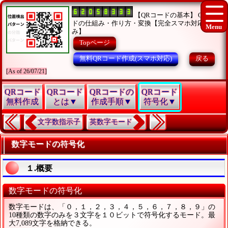
【QRコードの基本】 QRコー
ドの仕組み・作り方・変換【完全スマホ対応済
み】
Topページ
無料QRコード作成(スマホ対応)
戻る
[As of 26/07/21]
QRコード
QRコード
QRコードの
QRコード
無料作成
とは▼
作成手順▼
符号化▼
文字数指示子
英数字モード
数字モードの符号化
１.概要
数字モードの符号化
数字モードは、「０，１，２，３，４，５，６，７，８，９」の
10種類の数字のみを３文字を１０ビットで符号化するモード。最
大7,089文字を格納できる。