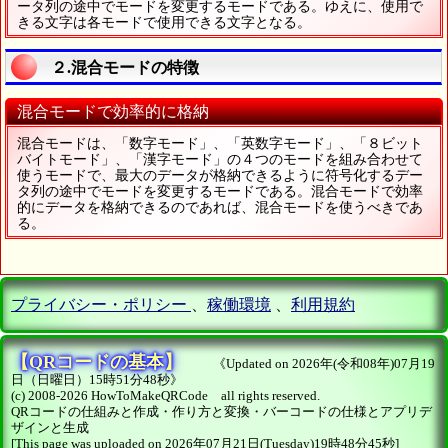
ータ列の途中でモードを変更するモードである。ゆえに、使用で
きる文字は各モードで使用できる文字となる。
２.混合モードの特徴
混合モードで効率的に格納
混合モードは、「数字モード」、「英数字モード」、「８ビット
バイトモード」、「漢字モード」の４つのモードを組み合わせて
使うモードで、最大のデータが格納できるように符号化するデー
タ列の途中でモードを変更するモードである。混合モードで効率
的にデータを格納できるのであれば、混合モードを使うべきであ
る。
プライバシー・ポリシー
、
稼働環境
、
利用規約
【QRコードの基本】
《Updated on 2026年(令和08年)07月19
日（日曜日）15時51分48秒》
(c) 2008-2026 HowToMakeQRCode all rights reserved.
QRコードの仕組みと作成・作り方と変換・バーコードの仕様とアプリデ
ザインと生成
[This page was uploaded on 2026年07月21日(Tuesday)19時48分45秒]