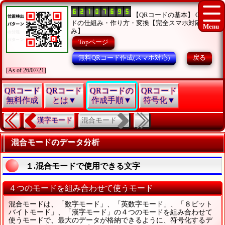
【QRコードの基本】 QRコー
ドの仕組み・作り方・変換【完全スマホ対応済
み】
Topページ
無料QRコード作成(スマホ対応)
戻る
[As of 26/07/21]
QRコード
QRコード
QRコードの
QRコード
無料作成
とは▼
作成手順▼
符号化▼
混合モード
漢字モード
混合モードのデータ分析
１.混合モードで使用できる文字
４つのモードを組み合わせて使うモード
混合モードは、「数字モード」、「英数字モード」、「８ビット
バイトモード」、「漢字モード」の４つのモードを組み合わせて
使うモードで、最大のデータが格納できるように、符号化するデ