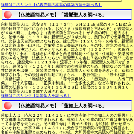
詳細はこのリンク【仏教寺院の本堂の建築方法を調べる】
【仏教語簡易メモ】「親鸞聖人を調べる」
宗祖親鸞聖人は、承安３年（１１７３年）５月２１日(旧暦の４月１日)に京
都の日野でご誕生になられる。お父さま（藤原有範と言われる）が親鸞聖人
が４歳の時に、お母さま（吉光御前と言われる）が８歳の時にご逝去され
る。治承５年（１１８１年）親鸞聖人が９歳の時に、慈円の下で出家得度さ
れ、比叡山天台宗の僧となられる。建仁元年（１２０１年）の春頃、親鸞聖
人は比叡山を下山され、六角堂に百日参籠される。その後、吉水の法然上人
の下で信心決定され、弟子となられる。建永２年（１２０７年）、後鳥羽上
皇の怒りに触れ、専修念仏の禁止と西意善綽房・性願房・住蓮房・安楽房遵
西の４名を死罪、法然上人ならびに親鸞聖人を含む７名の弟子が流罪に処せ
られる。 建暦元年（１２１１年）流罪より５年後、親鸞聖人の流罪が許さ
れる。建保２年（１２１４年）東国での布教活動のため、性信などの門弟と
共に越後を出発し、常陸国に向かう。親鸞聖人が６０歳を過ぎた頃、京都に
帰京される。その後は著作活動に励まられ、「教行信証」、「浄土和讃」、
「高僧和讃」、「唯信鈔文意」、「尊号真像銘文」「愚禿鈔」、「入出二門
偈」「四十八誓願」、「正像末和讃」「一念多念文意」などを著作される。
旧暦の弘長２年（１２６２年）１１月２８日（新暦の１２６３年１月１６
日）親鸞聖人は９０歳で入滅される。
詳細はこのリンク【親鸞聖人を調べる】
【仏教語簡易メモ】「蓮如上人を調べる」
蓮如上人は、応永２２年（１４１５）に本願寺第七世存如上人のご長男とし
て京都東山の本願寺で生まれられる。蓮如上人が６歳の時に生母は事情があ
って本願寺を去られた。その時生母は「 鹿子の御影」を絵師に描かせ持っ
ていかれた。永享３年（１４３１）に天台宗門跡寺院の青蓮院で得度され、
名前を中納言兼壽と改められる。その後、大和興福寺大乗院の門跡経覚につ