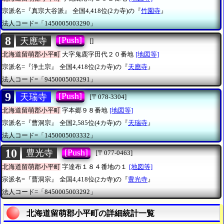
宗派名=『真宗大谷派』
全国4,418位(2カ寺)の『
竹園寺
』
法人コード=「1450005003290」
8
[Push]
天應寺
[]
北海道留萌郡小平町
大字鬼鹿字田代２０番地
[地図等]
宗派名=『浄土宗』
全国4,418位(2カ寺)の『
天應寺
』
法人コード=「9450005003291」
9
[Push]
天瑞寺
[〒078-3304]
北海道留萌郡小平町
字本郷９８番地
[地図等]
宗派名=『曹洞宗』
全国2,585位(4カ寺)の『
天瑞寺
』
法人コード=「1450005003332」
10
[Push]
豊光寺
[〒077-0463]
北海道留萌郡小平町
字達布１８４番地の１
[地図等]
宗派名=『曹洞宗』
全国4,418位(2カ寺)の『
豊光寺
』
法人コード=「8450005003292」
北海道留萌郡小平町の詳細統計一覧