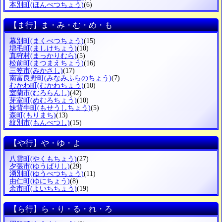
本別町
(ほんべつちょう)
(6)
【ま行】ま・み・む・め・も
幕別町
(まくべつちょう)
(15)
増毛町
(ましけちょう)
(10)
真狩村
(まっかりむら)
(5)
松前町
(まつまえちょう)
(16)
三笠市
(みかさし)
(17)
南富良野町
(みなみふらのちょう)
(7)
むかわ町
(むかわちょう)
(10)
室蘭市
(むろらんし)
(42)
芽室町
(めむろちょう)
(10)
妹背牛町
(もせうしちょう)
(5)
森町
(もりまち)
(13)
紋別市
(もんべつし)
(15)
【や行】や・ゆ・よ
八雲町
(やくもちょう)
(27)
夕張市
(ゆうばりし)
(29)
湧別町
(ゆうべつちょう)
(11)
由仁町
(ゆにちょう)
(8)
余市町
(よいちちょう)
(19)
【ら行】ら・り・る・れ・ろ