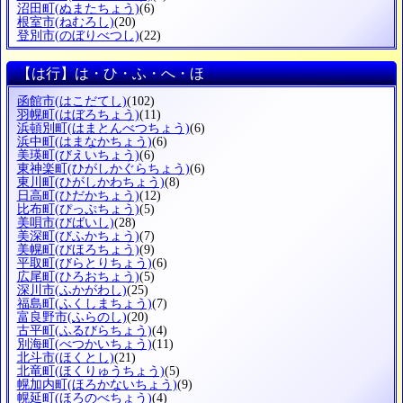
沼田町
(ぬまたちょう)
(6)
根室市
(ねむろし)
(20)
登別市
(のぼりべつし)
(22)
【は行】は・ひ・ふ・へ・ほ
函館市
(はこだてし)
(102)
羽幌町
(はぼろちょう)
(11)
浜頓別町
(はまとんべつちょう)
(6)
浜中町
(はまなかちょう)
(6)
美瑛町
(びえいちょう)
(6)
東神楽町
(ひがしかぐらちょう)
(6)
東川町
(ひがしかわちょう)
(8)
日高町
(ひだかちょう)
(12)
比布町
(ぴっぷちょう)
(5)
美唄市
(びばいし)
(28)
美深町
(びふかちょう)
(7)
美幌町
(びほろちょう)
(9)
平取町
(びらとりちょう)
(6)
広尾町
(ひろおちょう)
(5)
深川市
(ふかがわし)
(25)
福島町
(ふくしまちょう)
(7)
富良野市
(ふらのし)
(20)
古平町
(ふるびらちょう)
(4)
別海町
(べつかいちょう)
(11)
北斗市
(ほくとし)
(21)
北竜町
(ほくりゅうちょう)
(5)
幌加内町
(ほろかないちょう)
(9)
幌延町
(ほろのべちょう)
(4)