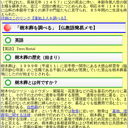
いて学ばれた。長禄元年（１４５７）に父の死去に伴い、本願寺第八世の留
主職を継承され、近江・北陸の教化につとめられる。明応８年（１４９９）
に山科の本願寺で多くの弟子や門徒たちに見守られ、８５年間のご生涯を終
えられた。
詳細はこのリンク【蓮如上人を調べる】
「樹木葬を調べる」【仏教語簡易メモ】
英語
【英語】 Trees Burial
樹木葬の歴史（始まり）
樹木葬は、１９９９年（平成１１）に岩手県一関市にある大慈山祥雲寺（臨
済宗妙心寺派）のご住職である千坂げん峰氏が荒廃していた里山を樹木葬墓
地にしたのが始まりとされる。
樹木葬とは何ですか？
樹木や山ツツジ・山ドウダン・紫陽花・花菖蒲などの花を墓石の代わりに墓
標とし、その下の土の中に遺骨を埋葬する形態。「遺骨が自然に還る」とい
う考え方で自然を壊さない新しい墓地として環境面でも注目されている。ま
た墓石がないため宗教に縛られないことや、墓石よりも低費用で済むといっ
た特徴がある。
自然葬
の１つの形態である。
樹木葬は「自然に還す」という考え方では
散骨
に近いが、散骨は「
墓地、埋
葬等に関する法律
」の枠外で行われているのに対し、樹木葬は「墓地、埋葬
等に関する法律」によって許可された墓地で埋葬されるため完全に合法であ
ると言える。そのため、樹木葬は各都道府県および市町村の地方公共団体の
許可をとった霊園や墓地に遺骨を埋葬する必要がある。