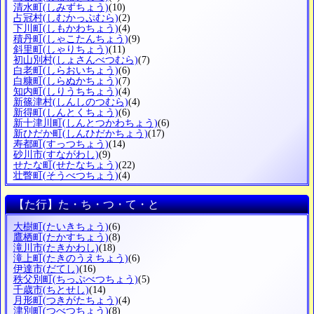
清水町
(しみずちょう)
(10)
占冠村
(しむかっぷむら)
(2)
下川町
(しもかわちょう)
(4)
積丹町
(しゃこたんちょう)
(9)
斜里町
(しゃりちょう)
(11)
初山別村
(しょさんべつむら)
(7)
白老町
(しらおいちょう)
(6)
白糠町
(しらぬかちょう)
(7)
知内町
(しりうちちょう)
(4)
新篠津村
(しんしのつむら)
(4)
新得町
(しんとくちょう)
(6)
新十津川町
(しんとつかわちょう)
(6)
新ひだか町
(しんひだかちょう)
(17)
寿都町
(すっつちょう)
(14)
砂川市
(すながわし)
(9)
せたな町
(せたなちょう)
(22)
壮瞥町
(そうべつちょう)
(4)
【た行】た・ち・つ・て・と
大樹町
(たいきちょう)
(6)
鷹栖町
(たかすちょう)
(8)
滝川市
(たきかわし)
(18)
滝上町
(たきのうえちょう)
(6)
伊達市
(だてし)
(16)
秩父別町
(ちっぷべつちょう)
(5)
千歳市
(ちとせし)
(14)
月形町
(つきがたちょう)
(4)
津別町
(つべつちょう)
(8)