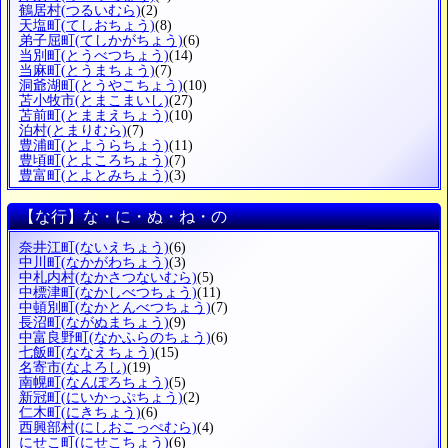
鶴居村
(つるいむら)
(2)
天塩町
(てしおちょう)
(8)
弟子屈町
(てしかがちょう)
(6)
当別町
(とうべつちょう)
(14)
当麻町
(とうまちょう)
(7)
洞爺湖町
(とうやこちょう)
(10)
苫小牧市
(とまこまいし)
(27)
苫前町
(とままえちょう)
(10)
泊村
(とまりむら)
(7)
豊浦町
(とようらちょう)
(11)
豊頃町
(とよころちょう)
(7)
豊富町
(とよとみちょう)
(3)
【な行】な・に・ぬ・ね・の
奈井江町
(ないえちょう)
(6)
中川町
(なかがわちょう)
(3)
中札内村
(なかさつないむら)
(5)
中標津町
(なかしべつちょう)
(11)
中頓別町
(なかとんべつちょう)
(7)
長沼町
(ながぬまちょう)
(9)
中富良野町
(なかふらのちょう)
(6)
七飯町
(ななえちょう)
(15)
名寄市
(なよろし)
(19)
南幌町
(なんぽろちょう)
(5)
新冠町
(にいかっぷちょう)
(2)
仁木町
(にきちょう)
(6)
西興部村
(にしおこっぺむら)
(4)
にせこ町
(にせこちょう)
(6)