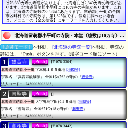
は76,660カ寺の寺院があります。北海道には2,340カ寺の寺院があ
ります。北海道留萌郡小平町には10カ寺の寺院があります。これ
は、北海道の寺院数の0.43%にあたります。留萌郡小平町の全国
市区町村での寺院数は、第1,325位です。個別に調べたい場合
は、メニューの【全文検索】にキーワードを入力してください。
北海道留萌郡小平町の寺院・本堂《総数は10カ寺》の
〔通常モード〕
へ移動。
[北海道の寺院一覧]
へ移動。寺院の
詳細は、「Push」ボタンを押す。(漢字コード順にソート)
1
[Push]
観音寺
[〒078-3304]
北海道留萌郡小平町
字本郷１９５番地
[地図等]
宗派名=『真言宗醍醐派』
全国1位(762カ寺)の『
観音寺
』
法人コード=「7450005003285」
2
[Push]
興聖寺
[]
北海道留萌郡小平町
大字鬼鹿字田代１５番地
[地図等]
宗派名=『曹洞宗』
全国671位(18カ寺)の『
興聖寺
』
法人コード=「6450005003286」
3
[Push]
實相寺
[〒078-3442]