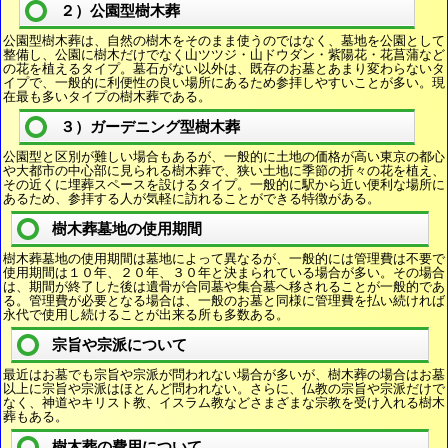
２）公園型樹木葬
公園型樹木葬は、自然の樹木をそのまま使うのではなく、墓地を公園として
整備し、公園に樹木だけでなく山ツツジ・山ドウダン・紫陽花・花菖蒲など
の花を植えるタイプ。墓石がない以外は、既存のお墓とあまり変わらないタ
イプで、一般的に利便性の良い場所にあるため参拝しやすいことが多い。現
在最も多いタイプの樹木葬である。
３）ガーデニング型樹木葬
公園型と区別が難しい場合もあるが、一般的に土地の価格が高い東京の都心
や大都市の中心部に見られる樹木葬で、狭い土地に季節の折々の花を植え、
その近くに埋葬スペースを設けるタイプ。一般的に駅から近い便利な場所に
あるため、参拝する人が気軽に訪れることができる特徴がある。
樹木葬墓地の使用期間
樹木葬墓地の使用期間は墓地によって異なるが、一般的には管理費は不要で
使用期間は１０年、２０年、３０年と決まられている場合が多い。その場合
は、期間が終了した後は遺骨が合同墓や集合墓へ移されることが一般的であ
る。管理費が必要となる場合は、一般のお墓と同様に管理費を払い続ければ
永代で使用し続けることが出来る所も多数ある。
宗旨や宗派について
最近はお墓でも宗旨や宗派が問われない場合が多いが、樹木葬の場合はお墓
以上に宗旨や宗派はほとんど問われない。さらに、仏教の宗旨や宗派だけで
なく、神道やキリスト教、イスラム教などさまざまな宗教を受け入れる樹木
葬もある。
樹木葬の費用について