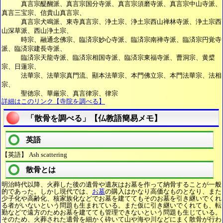
真言宗醍醐派、真言宗国分寺派、真言宗須磨寺派、真言宗中山寺派、
真言三宝宗、信貴山真言宗、
真言宗犬鳴派、東寺真言宗、浄土宗、浄土宗西山禅林寺派、浄土宗西
山深草派、西山浄土宗、
時宗、融通念佛宗、臨済宗妙心寺派、臨済宗南禅寺派、臨済宗円覚寺
派、臨済宗建長寺派、
臨済宗天龍寺派、臨済宗相国寺派、臨済宗東福寺派、曹洞宗、黄檗
宗、日蓮宗、
法華宗、法華宗真門流、顯本法華宗、本門佛立宗、本門法華宗、法相
宗、
聖徳宗、華厳宗、真言律宗、律宗
詳細はこのリンク【寺院を調べる】
「散骨を調べる」【仏教語簡易メモ】
英語
【英語】 Ash scattering
散骨とは
明治時代以降、火葬した後の遺骨や遺灰はお墓を作って納骨することが一般
的であった。しかし現代では、
お墓
の購入はかなり高価なものとなり、また
少子化や高齢化、核家族化などでお墓を建ててもそのお墓を引き継いでくれ
る者がいないという問題も生まれている。また仮に引き継いでくれても、転
勤などで遠方のためお墓を建てても管理できないという問題も生じている。
そのため、火葬された遺骨を細かく砕いて山や海や川などにまく散骨が行わ