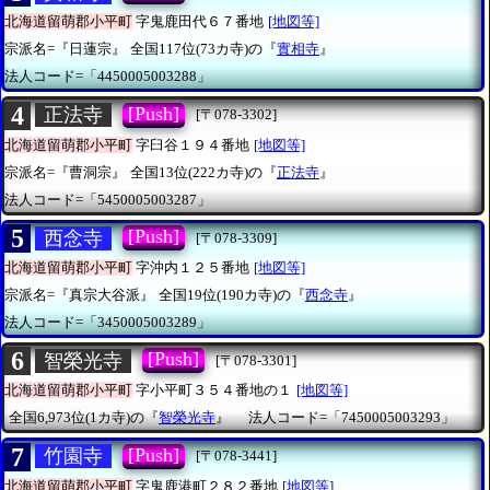
北海道留萌郡小平町
字鬼鹿田代６７番地
[地図等]
宗派名=『日蓮宗』
全国117位(73カ寺)の『
實相寺
』
法人コード=「4450005003288」
4
[Push]
正法寺
[〒078-3302]
北海道留萌郡小平町
字臼谷１９４番地
[地図等]
宗派名=『曹洞宗』
全国13位(222カ寺)の『
正法寺
』
法人コード=「5450005003287」
5
[Push]
西念寺
[〒078-3309]
北海道留萌郡小平町
字沖内１２５番地
[地図等]
宗派名=『真宗大谷派』
全国19位(190カ寺)の『
西念寺
』
法人コード=「3450005003289」
6
[Push]
智榮光寺
[〒078-3301]
北海道留萌郡小平町
字小平町３５４番地の１
[地図等]
全国6,973位(1カ寺)の『
智榮光寺
』
法人コード=「7450005003293」
7
[Push]
竹園寺
[〒078-3441]
北海道留萌郡小平町
字鬼鹿港町２８２番地
[地図等]