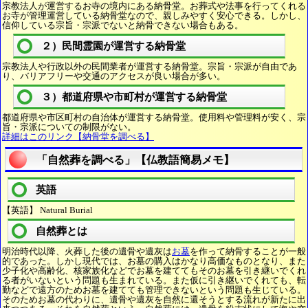
宗教法人が運営するお寺の境内にある納骨堂。お葬式や法事を行ってくれる
お寺が管理運営している納骨堂なので、親しみやすく安心できる。しかし、
信仰している宗旨・宗派でないと納骨できない場合もある。
２）民間霊園が運営する納骨堂
宗教法人や行政以外の民間業者が運営する納骨堂。宗旨・宗派が自由であ
り、バリアフリーや交通のアクセスが良い場合が多い。
３）都道府県や市町村が運営する納骨堂
都道府県や市区町村の自治体が運営する納骨堂。使用料や管理料が安く、宗
旨・宗派についての制限がない。
詳細はこのリンク【納骨堂を調べる】
「自然葬を調べる」【仏教語簡易メモ】
英語
【英語】 Natural Burial
自然葬とは
明治時代以降、火葬した後の遺骨や遺灰は
お墓
を作って納骨することが一般
的であった。しかし現代では、お墓の購入はかなり高価なものとなり、また
少子化や高齢化、核家族化などでお墓を建ててもそのお墓を引き継いでくれ
る者がいないという問題も生まれている。また仮に引き継いでくれても、転
勤などで遠方のためお墓を建てても管理できないという問題も生じている。
そのためお墓の代わりに、遺骨や遺灰を自然に還そうとする流れが新たに出