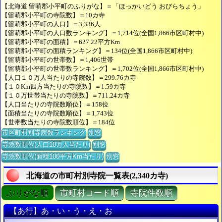
【北海道 留萌郡小平町のふりがな】＝「ほっかいどう おびらちょう」
【留萌郡小平町の寺院数】＝10カ寺
【留萌郡小平町の人口】＝3,336人
【留萌郡小平町の人口数ランキング】＝1,714位(全国1,866市区町村中)
【留萌郡小平町の面積】＝627.22平方Km
【留萌郡小平町の面積ランキング】＝134位(全国1,866市区町村中)
【留萌郡小平町の世帯数】＝1,406世帯
【留萌郡小平町の世帯数ランキング】＝1,702位(全国1,866市区町村中)
【人口１０万人当たりの寺院数】＝299.76カ寺
【１０Km四方当たりの寺院数】＝1.59カ寺
【１０万世帯当たりの寺院数】＝711.24カ寺
【人口当たりの寺院数順位】＝158位
【面積当たりの寺院数順位】＝1,743位
【世帯数当たりの寺院数順位】＝184位
市区町村別寺院数ランキング
別窓
寺院数順位(人口10万人当たり)
別窓
寺院数順位(面積100平方Km当たり)
別窓
北海道の市町村別寺院一覧表(2,340カ寺)
ぶりがな順
市町村コード順
寺院件数順
【あ行】あ・い・う・え・お