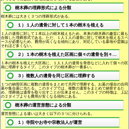
樹木葬の埋葬形式による分類
樹木葬には大きく３つの埋葬形式がある。
１）１人の遺骨に対して１本の樹木を植える
１人の遺骨に対して１本以上の樹木植えるため、本来の樹木葬の趣旨に最も
合致した埋葬形式である。ただ、１人１人の遺骨に対して樹木を植えるスペ
ースが必要なため、費用が高くなる傾向にあり、対応している墓地や霊園は
それほど多くない。
２）１本の樹木を植えた区画に個々の遺骨を別々に埋葬
１本の樹木を植えた大区画に、１人１人の遺骨を骨壺などに入れて個々の区
画に埋葬するタイプ。このタイプの樹木葬が一番多い。
３）複数人の遺骨を同じ区画に埋葬する
１つの納骨区画に複数の遺骨をまとめて共同で埋葬する。お墓の場合の合同
墓や集合墓に当たる。このタイプでは、複数の遺骨をまとめて納骨するた
め、埋葬後は遺骨を取り出すことが出来ません。このタイプの特徴は、上記
の２タイプよりも費用が安くなる傾向にある。
樹木葬の運営形態による分類
運営形態による違いは大きく以下の３つに分けられる。
１）寺院やお寺や宗教法人が運営