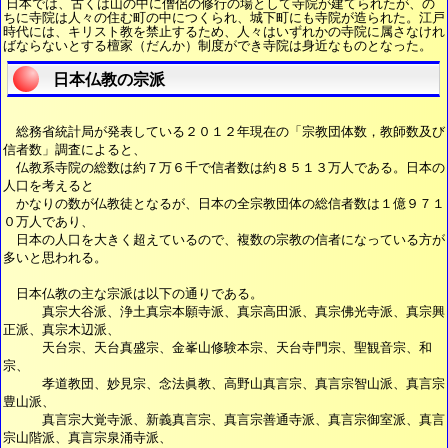
日本では、古くは山の中に僧侶の修行の場として寺院が建てられたが、の
ちに寺院は人々の住む町の中につくられ、城下町にも寺院が造られた。江戸
時代には、キリスト教を禁止するため、人々はいずれかの寺院に属さなけれ
ばならないとする檀家（だんか）制度ができ寺院は身近なものとなった。
日本仏教の宗派
総務省統計局が発表している２０１２年現在の「宗教団体数，教師数及び
信者数」調査によると、
仏教系寺院の総数は約７万６千で信者数は約８５１３万人である。日本の
人口を考えると
かなりの数が仏教徒となるが、日本の全宗教団体の総信者数は１億９７１
０万人であり、
日本の人口を大きく超えているので、複数の宗教の信者になっている方が
多いと思われる。
日本仏教の主な宗派は以下の通りである。
真宗大谷派、浄土真宗本願寺派、真宗高田派、真宗佛光寺派、真宗興
正派、真宗木辺派、
天台宗、天台真盛宗、金峯山修験本宗、天台寺門宗、聖観音宗、和
宗、
孝道教団、妙見宗、念法眞教、高野山真言宗、真言宗智山派、真言宗
豊山派、
真言宗大覚寺派、新義真言宗、真言宗善通寺派、真言宗御室派、真言
宗山階派、真言宗泉涌寺派、