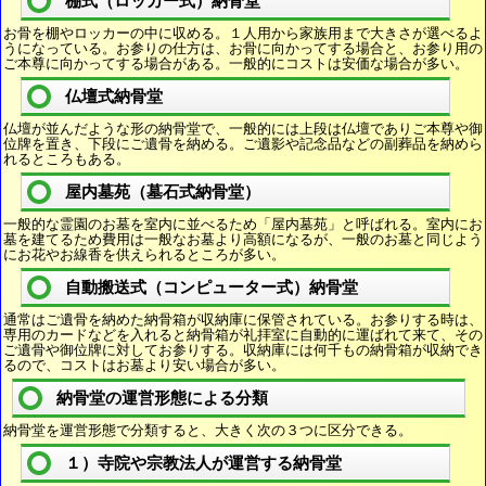
棚式（ロッカー式）納骨堂
お骨を棚やロッカーの中に収める。１人用から家族用まで大きさが選べるよ
うになっている。お参りの仕方は、お骨に向かってする場合と、お参り用の
ご本尊に向かってする場合がある。一般的にコストは安価な場合が多い。
仏壇式納骨堂
仏壇が並んだような形の納骨堂で、一般的には上段は仏壇でありご本尊や御
位牌を置き、下段にご遺骨を納める。ご遺影や記念品などの副葬品を納めら
れるところもある。
屋内墓苑（墓石式納骨堂）
一般的な霊園のお墓を室内に並べるため「屋内墓苑」と呼ばれる。室内にお
墓を建てるため費用は一般なお墓より高額になるが、一般のお墓と同じよう
にお花やお線香を供えられるところが多い。
自動搬送式（コンピューター式）納骨堂
通常はご遺骨を納めた納骨箱が収納庫に保管されている。お参りする時は、
専用のカードなどを入れると納骨箱が礼拝室に自動的に運ばれて来て、その
ご遺骨や御位牌に対してお参りする。収納庫には何千もの納骨箱が収納でき
るので、コストはお墓より安い場合が多い。
納骨堂の運営形態による分類
納骨堂を運営形態で分類すると、大きく次の３つに区分できる。
１）寺院や宗教法人が運営する納骨堂