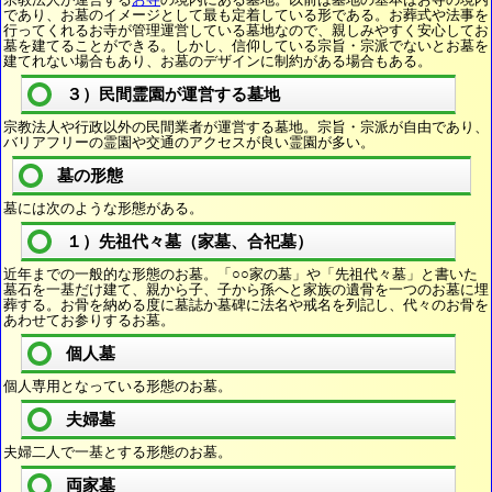
であり、お墓のイメージとして最も定着している形である。お葬式や法事を
行ってくれるお寺が管理運営している墓地なので、親しみやすく安心してお
墓を建てることができる。しかし、信仰している宗旨・宗派でないとお墓を
建てれない場合もあり、お墓のデザインに制約がある場合もある。
３）民間霊園が運営する墓地
宗教法人や行政以外の民間業者が運営する墓地。宗旨・宗派が自由であり、
バリアフリーの霊園や交通のアクセスが良い霊園が多い。
墓の形態
墓には次のような形態がある。
１）先祖代々墓（家墓、合祀墓）
近年までの一般的な形態のお墓。「○○家の墓」や「先祖代々墓」と書いた
墓石を一基だけ建て、親から子、子から孫へと家族の遺骨を一つのお墓に埋
葬する。お骨を納める度に墓誌か墓碑に法名や戒名を列記し、代々のお骨を
あわせてお参りするお墓。
個人墓
個人専用となっている形態のお墓。
夫婦墓
夫婦二人で一基とする形態のお墓。
両家墓