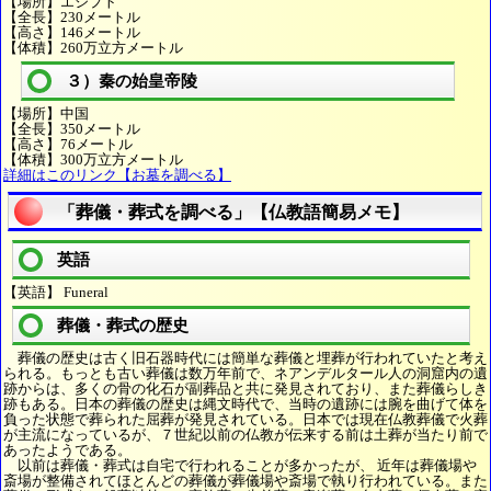
【場所】エジプト
【全長】230メートル
【高さ】146メートル
【体積】260万立方メートル
３）秦の始皇帝陵
【場所】中国
【全長】350メートル
【高さ】76メートル
【体積】300万立方メートル
詳細はこのリンク【お墓を調べる】
「葬儀・葬式を調べる」【仏教語簡易メモ】
英語
【英語】 Funeral
葬儀・葬式の歴史
葬儀の歴史は古く旧石器時代には簡単な葬儀と埋葬が行われていたと考え
られる。もっとも古い葬儀は数万年前で、ネアンデルタール人の洞窟内の遺
跡からは、多くの骨の化石が副葬品と共に発見されており、また葬儀らしき
跡もある。日本の葬儀の歴史は縄文時代で、当時の遺跡には腕を曲げて体を
負った状態で葬られた屈葬が発見されている。日本では現在仏教葬儀で火葬
が主流になっているが、７世紀以前の仏教が伝来する前は土葬が当たり前で
あったようである。
以前は葬儀・葬式は自宅で行われることが多かったが、 近年は葬儀場や
斎場が整備されてほとんどの葬儀が葬儀場や斎場で執り行われている。また