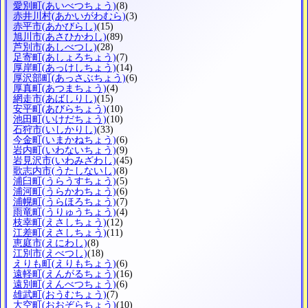
愛別町
(あいべつちょう)
(8)
赤井川村
(あかいがわむら)
(3)
赤平市
(あかびらし)
(15)
旭川市
(あさひかわし)
(89)
芦別市
(あしべつし)
(28)
足寄町
(あしょろちょう)
(7)
厚岸町
(あっけしちょう)
(14)
厚沢部町
(あっさぶちょう)
(6)
厚真町
(あつまちょう)
(4)
網走市
(あばしりし)
(15)
安平町
(あびらちょう)
(10)
池田町
(いけだちょう)
(10)
石狩市
(いしかりし)
(33)
今金町
(いまかねちょう)
(6)
岩内町
(いわないちょう)
(9)
岩見沢市
(いわみざわし)
(45)
歌志内市
(うたしないし)
(8)
浦臼町
(うらうすちょう)
(5)
浦河町
(うらかわちょう)
(6)
浦幌町
(うらほろちょう)
(7)
雨竜町
(うりゅうちょう)
(4)
枝幸町
(えさしちょう)
(12)
江差町
(えさしちょう)
(11)
恵庭市
(えにわし)
(8)
江別市
(えべつし)
(18)
えりも町
(えりもちょう)
(6)
遠軽町
(えんがるちょう)
(16)
遠別町
(えんべつちょう)
(6)
雄武町
(おうむちょう)
(7)
大空町
(おおぞらちょう)
(10)