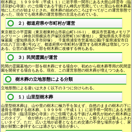
樹木葬は、１９９９年（平成１１）に岩手県一関市にある大慈山祥雲寺（臨
済宗妙心寺派）のご住職である千坂げん峰氏が荒廃していた里山を樹木葬墓
地にしたのが始まりとされ、樹木葬の始めのころはすべてがこの運営形態で
あった。現在でも樹木葬の運営形態の主流を占めている。
２）都道府県や市町村が運営
東京都立小平霊園（東京都東村山市萩山町1-16-1）、横浜市営墓地メモリア
ルグリーン（神奈川県横浜市戸塚区俣野町1367番地1）、愛知県長久手市卯
塚墓園（愛知県長久手市卯塚）、千葉県浦安市営墓地公園(千葉県浦安市日
の出八丁目1番1号)など、都道府県や市町村が運営する樹木葬は増加しつつ
ある。公営の墓地の一部を樹木葬に改修する例もある。
３）民間霊園が運営
民間の霊園墓地の一部を樹木葬にする場合や、初めから樹木葬専用の民間霊
園を開発する場合もある。現在、この運営形態の樹木葬が増えつつある。
樹木葬の立地形態による分類
立地形態による違いは大きく以下の３つに分けられる。
１）山里型樹木葬
山里型樹木葬は、山や里の樹木に極力手を加えず、自然のままの樹木の下に
遺骨を埋葬する樹木葬。１９９９年（平成１１）に岩手県一関市にある大慈
山祥雲寺（臨済宗妙心寺派）のご住職である千坂げん峰氏が始めた樹木葬は
このタイプ。「命が終わった後は自然に還りたい」と願う人には最もふさわ
しいタイプ。ただ、広い土地が必要となるため交通の不便な場所が多く、家
族が頻繁に参拝するには適さない場合が多い。