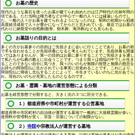
お墓の歴史
現代のような墓石を使ったお墓が建てられ始めたのは江戸時代の元禄年間の
頃である。ただ当時は権力者などが中心で一般の人々には縁遠いものでし
た。一般の人々がお墓を建てられるようになったのは、昭和の初期から戦後
高度経済成長で人々が豊かになってからだと言われている。最近ではお墓の
代わりに納骨堂や自然葬(散骨、樹木葬、海洋葬)なども見られる。
お墓詣りの目的とは
多くの方がお墓参りの目的はご先祖さまに会いに行くことであり、お墓の前
で手を合わせることが先祖供養になると考えられています。先祖供養も間違
いではありませんが、第一の目的はお墓に参りすることでご先祖さまを通し
て私たちが仏教の教えに出会うことです。つまり我々は煩悩の中でしか生き
ることのできない自分に気づき、我々のいのちが無限の智慧と無限の慈悲を
お持ちの阿弥陀仏に生かされている事実に目覚めることです。これにより、
阿弥陀仏に帰依し念仏することによって、今生きているいのちに光があてら
れ、現在のいのちが充実したものとなるのです。
お墓・霊園・墓地の運営形態による分類
お墓を経営形態で分類すると、大きく次の３つに区分できる。
１）都道府県や市町村が運営する公営墓地
都道府県や市区町村の自治体が運営する墓地で一般的に大規模霊園が多い。
使用料や管理料が安く、宗旨・宗派についての制限がない。
２）
寺院
や宗教法人が運営する墓地
宗教法人が運営する
お寺
の境内にある墓地。以前は墓地の基本はお寺の境内