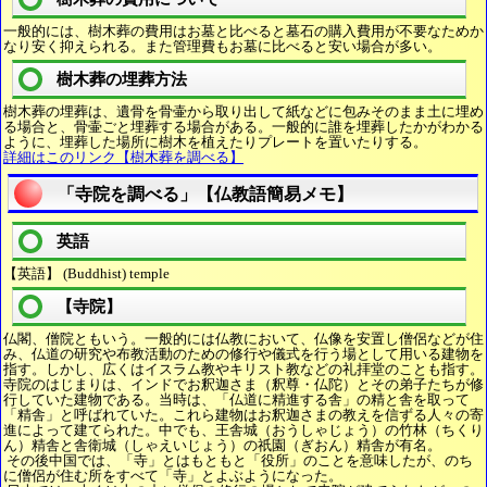
一般的には、樹木葬の費用はお墓と比べると墓石の購入費用が不要なためか
なり安く抑えられる。また管理費もお墓に比べると安い場合が多い。
樹木葬の埋葬方法
樹木葬の埋葬は、遺骨を骨壷から取り出して紙などに包みそのまま土に埋め
る場合と、骨壷ごと埋葬する場合がある。一般的に誰を埋葬したかがわかる
ように、埋葬した場所に樹木を植えたりプレートを置いたりする。
詳細はこのリンク【樹木葬を調べる】
「寺院を調べる」【仏教語簡易メモ】
英語
【英語】 (Buddhist) temple
【寺院】
仏閣、僧院ともいう。一般的には仏教において、仏像を安置し僧侶などが住
み、仏道の研究や布教活動のための修行や儀式を行う場として用いる建物を
指す。しかし、広くはイスラム教やキリスト教などの礼拝堂のことも指す。
寺院のはじまりは、インドでお釈迦さま（釈尊・仏陀）とその弟子たちが修
行していた建物である。当時は、「仏道に精進する舎」の精と舎を取って
「精舎」と呼ばれていた。これら建物はお釈迦さまの教えを信ずる人々の寄
進によって建てられた。中でも、王舎城（おうしゃじょう）の竹林（ちくり
ん）精舎と舎衛城（しゃえいじょう）の祇園（ぎおん）精舎が有名。
その後中国では、「寺」とはもともと「役所」のことを意味したが、のち
に僧侶が住む所をすべて「寺」とよぶようになった。