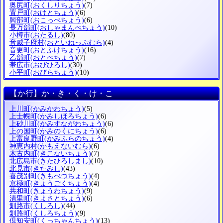
奥尻町
(おくしりちょう)
(7)
置戸町
(おけとちょう)
(6)
興部町
(おこっぺちょう)
(6)
長万部町
(おしゃまんべちょう)
(10)
小樽市
(おたるし)
(80)
音威子府村
(おといねっぷむら)
(4)
音更町
(おとふけちょう)
(16)
乙部町
(おとべちょう)
(7)
帯広市
(おびひろし)
(30)
小平町
(おびらちょう)
(10)
【か行】か・き・く・け・こ
上川町
(かみかわちょう)
(5)
上士幌町
(かみしほろちょう)
(6)
上砂川町
(かみすながわちょう)
(6)
上の国町
(かみのくにちょう)
(6)
上富良野町
(かみふらのちょう)
(4)
神恵内村
(かもえないむら)
(6)
木古内町
(きこないちょう)
(7)
北広島市
(きたひろしまし)
(10)
北見市
(きたみし)
(43)
喜茂別町
(きもべつちょう)
(4)
京極町
(きょうごくちょう)
(4)
共和町
(きょうわちょう)
(9)
清里町
(きよさとちょう)
(6)
釧路市
(くしろし)
(44)
釧路町
(くしろちょう)
(9)
倶知安町
(くっちゃんちょう)
(13)