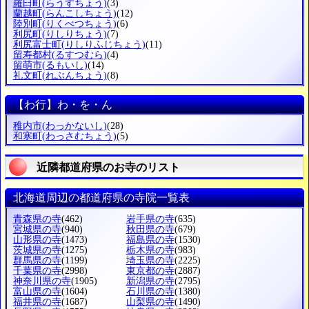
羅臼町
(らうすちょう)
(3)
蘭越町
(らんこしちょう)
(12)
陸別町
(りくべつちょう)
(6)
利尻町
(りしりちょう)
(7)
利尻富士町
(りしりふじちょう)
(11)
留寿都村
(るすつむら)
(4)
留萌市
(るもいし)
(14)
礼文町
(れぶんちょう)
(8)
【わ行】わ・を・ん
稚内市
(わっかないし)
(28)
和寒町
(わっさむちょう)
(5)
近隣都道府県のお寺のリスト
北海道周辺の都道府県の寺院一覧表
青森県の寺
(462)
岩手県の寺
(635)
宮城県の寺
(940)
秋田県の寺
(679)
山形県の寺
(1473)
福島県の寺
(1530)
茨城県の寺
(1275)
栃木県の寺
(983)
群馬県の寺
(1199)
埼玉県の寺
(2225)
千葉県の寺
(2998)
東京都の寺
(2887)
神奈川県の寺
(1905)
新潟県の寺
(2795)
富山県の寺
(1604)
石川県の寺
(1380)
福井県の寺
(1687)
山梨県の寺
(1490)