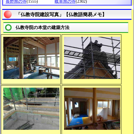
長野県の寺
(1555)
岐阜県の寺
(2302)
「仏教寺院建設写真」【仏教語簡易メモ】
仏教寺院の本堂の建築方法