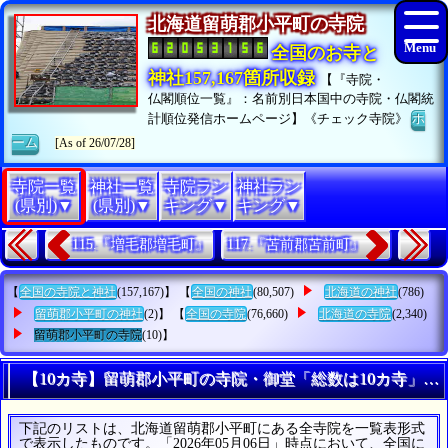
北海道留萌郡小平町の寺院
全国のお寺と
神社157,167箇所収録
【『寺院・
仏閣順位一覧』：名前別日本国中の寺院・仏閣統
計順位発信ホームページ】《チェック寺院》
ホ
ーム
[As of 26/07/28]
寺院一覧
神社一覧
寺院ラン
神社ラン
(県別)▼
(県別)▼
キング▼
キング▼
115.『増毛郡増毛町』
117.『苫前郡苫前町』
【
全国の寺院と神社
(157,167)】 【
全国の神社
(80,507)
北海道の神社
(786)
留萌郡小平町の神社
(2)】 【
全国の寺院
(76,660)
北海道の寺院
(2,340)
留萌郡小平町の寺院
(10)】
【10カ寺】留萌郡小平町の寺院・御堂「総数は10カ寺」の
下記のリストは、北海道留萌郡小平町にある全寺院を一覧表形式
で表示したものです。「2026年05月06日」時点において、全国に