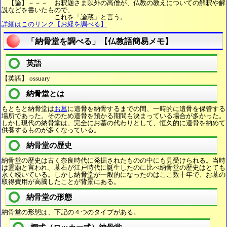
【論】－－－ お釈迦さま以外の高僧が、仏教の教えについての解釈や解
説などを書いたもので、
これを「論蔵」と言う。
詳細はこのリンク【お経を調べる】
「納骨堂を調べる」【仏教語簡易メモ】
英語
【英語】 ossuary
納骨堂とは
もともと納骨堂は
お墓
に遺骨を納骨するまでの間、一時的に遺骨を保管する
場所であった。そのため遺骨を預かる期間も決まっている場合が多かった。
しかし現代の納骨堂は、完全にお墓の代わりとして、恒久的に遺骨を納めて
供養するものが多くなっている。
納骨堂の歴史
納骨堂の歴史は古く奈良時代に発掘されたものの中にも見受けられる。当時
は霊廟と言われ、墓石が江戸時代に誕生したのに比べ納骨堂の歴史はとても
永く続いている。しかし納骨堂が一般的になったのはここ数十年で、お墓の
取得費用が高騰したことが背景にある。
納骨堂の形態
納骨堂の形態は、下記の４つのタイプがある。