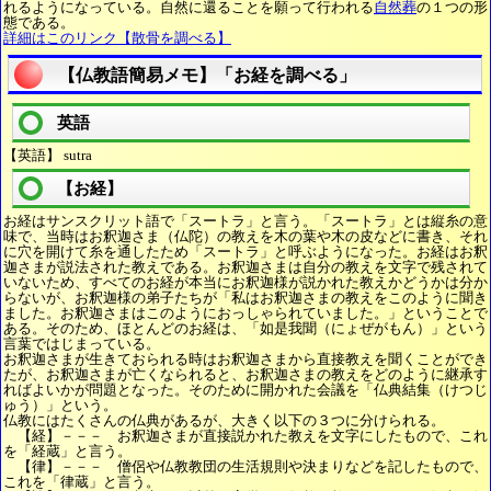
れるようになっている。自然に還ることを願って行われる
自然葬
の１つの形
態である。
詳細はこのリンク【散骨を調べる】
【仏教語簡易メモ】「お経を調べる」
英語
【英語】 sutra
【お経】
お経はサンスクリット語で「スートラ」と言う。「スートラ」とは縦糸の意
味で、当時はお釈迦さま（仏陀）の教えを木の葉や木の皮などに書き、それ
に穴を開けて糸を通したため「スートラ」と呼ぶようになった。お経はお釈
迦さまが説法された教えである。お釈迦さまは自分の教えを文字で残されて
いないため、すべてのお経が本当にお釈迦様が説かれた教えかどうかは分か
らないが、お釈迦様の弟子たちが「私はお釈迦さまの教えをこのように聞き
ました。お釈迦さまはこのようにおっしゃられていました。」ということで
ある。そのため、ほとんどのお経は、「如是我聞（にょぜがもん）」という
言葉ではじまっている。
お釈迦さまが生きておられる時はお釈迦さまから直接教えを聞くことができ
たが、お釈迦さまが亡くなられると、お釈迦さまの教えをどのように継承す
ればよいかが問題となった。そのために開かれた会議を「仏典結集（けつじ
ゅう）」という。
仏教にはたくさんの仏典があるが、大きく以下の３つに分けられる。
【経】－－－ お釈迦さまが直接説かれた教えを文字にしたもので、これ
を「経蔵」と言う。
【律】－－－ 僧侶や仏教教団の生活規則や決まりなどを記したもので、
これを「律蔵」と言う。