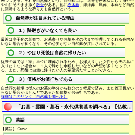
来つつある。それを自然葬という。自然葬には、遺骨を粉末状にして海や空
や山にそのまま撒く
散骨
がある。他に
樹木葬
、海洋葬、風葬、水葬など自然
に回帰するような葬り方も自然葬という。
自然葬が注目されている理由
１）跡継ぎがいなくても良い
最近は少子化の影響で、お墓参りやお墓を次の代まで管理してくれる身内が
いない場合が多くなり、その必要がない自然葬が注目されている。
２）やはり死後は自然に帰りたい
従来の墓では「家」単位に埋葬されるため、お嫁入りした女性から夫の墓に
入りたくない場合や、１人で静かに永眠したいなどの希望が多くなってい
る。また、死後は自然に帰りたい人の希望満たすことができる。
３）価格がお値打ちである
自然葬の相場は従来のお墓の半分から数分の１程度で済み、また管理費がい
らない場合がほとんどであるため価格がお値打ちである。
詳細はこのリンク【自然葬を調べる】
「お墓・霊園・墓石・永代供養墓を調べる」【仏教語
英語
【英語】 Grave