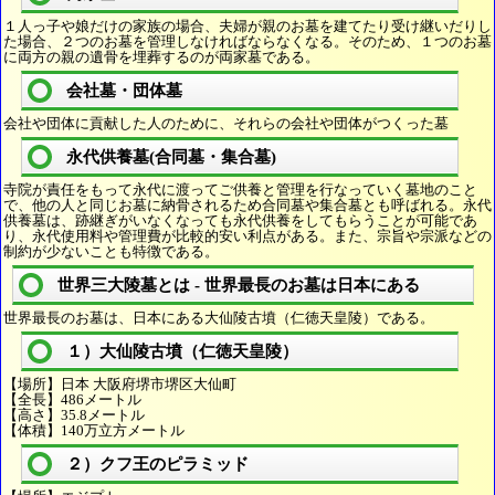
１人っ子や娘だけの家族の場合、夫婦が親のお墓を建てたり受け継いだりし
た場合、２つのお墓を管理しなければならなくなる。そのため、１つのお墓
に両方の親の遺骨を埋葬するのが両家墓である。
会社墓・団体墓
会社や団体に貢献した人のために、それらの会社や団体がつくった墓
永代供養墓(合同墓・集合墓)
寺院が責任をもって永代に渡ってご供養と管理を行なっていく墓地のこと
で、他の人と同じお墓に納骨されるため合同墓や集合墓とも呼ばれる。永代
供養墓は、跡継ぎがいなくなっても永代供養をしてもらうことが可能であ
り、永代使用料や管理費が比較的安い利点がある。また、宗旨や宗派などの
制約が少ないことも特徴である。
世界三大陵墓とは - 世界最長のお墓は日本にある
世界最長のお墓は、日本にある大仙陵古墳（仁徳天皇陵）である。
１）大仙陵古墳（仁徳天皇陵）
【場所】日本 大阪府堺市堺区大仙町
【全長】486メートル
【高さ】35.8メートル
【体積】140万立方メートル
２）クフ王のピラミッド