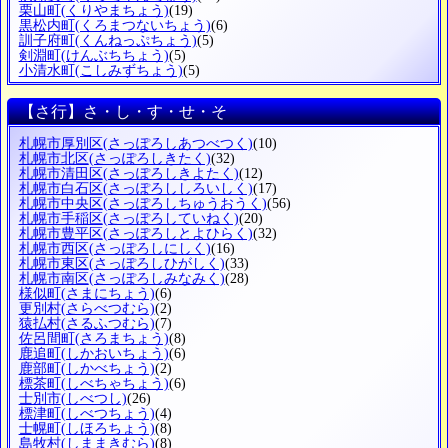
栗山町
(くりやまちょう)
(19)
黒松内町
(くろまつないちょう)
(6)
訓子府町
(くんねっぷちょう)
(5)
剣淵町
(けんぶちちょう)
(5)
小清水町
(こしみずちょう)
(5)
【さ行】さ・し・す・せ・そ
札幌市厚別区
(さっぽろしあつべつく)
(10)
札幌市北区
(さっぽろしきたく)
(32)
札幌市清田区
(さっぽろしきよたく)
(12)
札幌市白石区
(さっぽろししろいしく)
(17)
札幌市中央区
(さっぽろしちゅうおうく)
(56)
札幌市手稲区
(さっぽろしていねく)
(20)
札幌市豊平区
(さっぽろしとよひらく)
(32)
札幌市西区
(さっぽろしにしく)
(16)
札幌市東区
(さっぽろしひがしく)
(33)
札幌市南区
(さっぽろしみなみく)
(28)
様似町
(さまにちょう)
(6)
更別村
(さらべつむら)
(2)
猿払村
(さるふつむら)
(7)
佐呂間町
(さろまちょう)
(8)
鹿追町
(しかおいちょう)
(6)
鹿部町
(しかべちょう)
(2)
標茶町
(しべちゃちょう)
(6)
士別市
(しべつし)
(26)
標津町
(しべつちょう)
(4)
士幌町
(しほろちょう)
(8)
島牧村
(しままきむら)
(8)