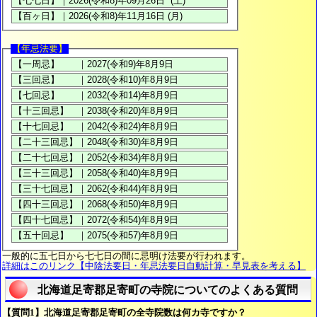
【年忌法要】
一般的に五七日から七七日の間に忌明け法要が行われます。
詳細はこのリンク【中陰法要日・年忌法要日自動計算・早見表を考える】
北海道足寄郡足寄町の寺院についてのよくある質問
【質問1】北海道足寄郡足寄町の全寺院数は何カ寺ですか？