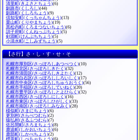
清里町
(きよさとちょう)
(6)
釧路市
(くしろし)
(44)
釧路町
(くしろちょう)
(9)
倶知安町
(くっちゃんちょう)
(13)
栗山町
(くりやまちょう)
(19)
黒松内町
(くろまつないちょう)
(6)
訓子府町
(くんねっぷちょう)
(5)
剣淵町
(けんぶちちょう)
(5)
小清水町
(こしみずちょう)
(5)
【さ行】さ・し・す・せ・そ
札幌市厚別区
(さっぽろしあつべつく)
(10)
札幌市北区
(さっぽろしきたく)
(32)
札幌市清田区
(さっぽろしきよたく)
(12)
札幌市白石区
(さっぽろししろいしく)
(17)
札幌市中央区
(さっぽろしちゅうおうく)
(56)
札幌市手稲区
(さっぽろしていねく)
(20)
札幌市豊平区
(さっぽろしとよひらく)
(32)
札幌市西区
(さっぽろしにしく)
(16)
札幌市東区
(さっぽろしひがしく)
(33)
札幌市南区
(さっぽろしみなみく)
(28)
様似町
(さまにちょう)
(6)
更別村
(さらべつむら)
(2)
猿払村
(さるふつむら)
(7)
佐呂間町
(さろまちょう)
(8)
鹿追町
(しかおいちょう)
(6)
鹿部町
(しかべちょう)
(2)
標茶町
(しべちゃちょう)
(6)