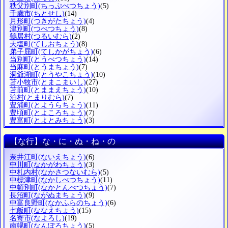
秩父別町
(ちっぷべつちょう)
(5)
千歳市
(ちとせし)
(14)
月形町
(つきがたちょう)
(4)
津別町
(つべつちょう)
(8)
鶴居村
(つるいむら)
(2)
天塩町
(てしおちょう)
(8)
弟子屈町
(てしかがちょう)
(6)
当別町
(とうべつちょう)
(14)
当麻町
(とうまちょう)
(7)
洞爺湖町
(とうやこちょう)
(10)
苫小牧市
(とまこまいし)
(27)
苫前町
(とままえちょう)
(10)
泊村
(とまりむら)
(7)
豊浦町
(とようらちょう)
(11)
豊頃町
(とよころちょう)
(7)
豊富町
(とよとみちょう)
(3)
【な行】な・に・ぬ・ね・の
奈井江町
(ないえちょう)
(6)
中川町
(なかがわちょう)
(3)
中札内村
(なかさつないむら)
(5)
中標津町
(なかしべつちょう)
(11)
中頓別町
(なかとんべつちょう)
(7)
長沼町
(ながぬまちょう)
(9)
中富良野町
(なかふらのちょう)
(6)
七飯町
(ななえちょう)
(15)
名寄市
(なよろし)
(19)
南幌町
(なんぽろちょう)
(5)