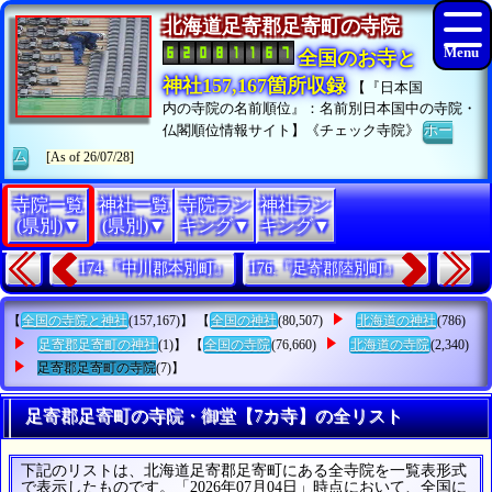
北海道足寄郡足寄町の寺院
全国のお寺と
神社157,167箇所収録
【『日本国
内の寺院の名前順位』：名前別日本国中の寺院・
仏閣順位情報サイト】《チェック寺院》
ホー
ム
[As of 26/07/28]
寺院一覧
神社一覧
寺院ラン
神社ラン
(県別)▼
(県別)▼
キング▼
キング▼
174.『中川郡本別町』
176.『足寄郡陸別町』
【
全国の寺院と神社
(157,167)】 【
全国の神社
(80,507)
北海道の神社
(786)
足寄郡足寄町の神社
(1)】 【
全国の寺院
(76,660)
北海道の寺院
(2,340)
足寄郡足寄町の寺院
(7)】
足寄郡足寄町の寺院・御堂【7カ寺】の全リスト
下記のリストは、北海道足寄郡足寄町にある全寺院を一覧表形式
で表示したものです。「2026年07月04日」時点において、全国に