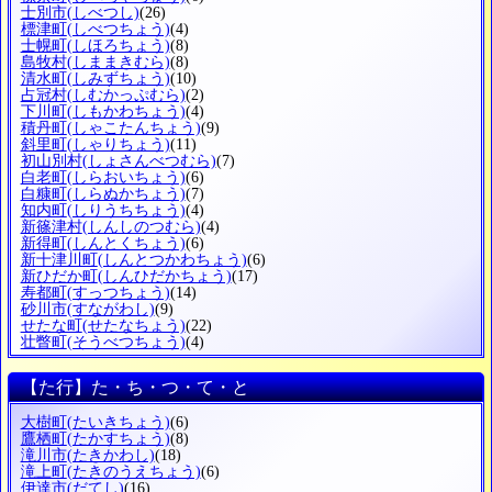
士別市
(しべつし)
(26)
標津町
(しべつちょう)
(4)
士幌町
(しほろちょう)
(8)
島牧村
(しままきむら)
(8)
清水町
(しみずちょう)
(10)
占冠村
(しむかっぷむら)
(2)
下川町
(しもかわちょう)
(4)
積丹町
(しゃこたんちょう)
(9)
斜里町
(しゃりちょう)
(11)
初山別村
(しょさんべつむら)
(7)
白老町
(しらおいちょう)
(6)
白糠町
(しらぬかちょう)
(7)
知内町
(しりうちちょう)
(4)
新篠津村
(しんしのつむら)
(4)
新得町
(しんとくちょう)
(6)
新十津川町
(しんとつかわちょう)
(6)
新ひだか町
(しんひだかちょう)
(17)
寿都町
(すっつちょう)
(14)
砂川市
(すながわし)
(9)
せたな町
(せたなちょう)
(22)
壮瞥町
(そうべつちょう)
(4)
【た行】た・ち・つ・て・と
大樹町
(たいきちょう)
(6)
鷹栖町
(たかすちょう)
(8)
滝川市
(たきかわし)
(18)
滝上町
(たきのうえちょう)
(6)
伊達市
(だてし)
(16)