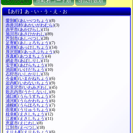
ぶりがな順
市町村コード順
寺院件数順
【あ行】あ・い・う・え・お
愛別町
(あいべつちょう)
(8)
赤井川村
(あかいがわむら)
(3)
赤平市
(あかびらし)
(15)
旭川市
(あさひかわし)
(89)
芦別市
(あしべつし)
(28)
足寄町
(あしょろちょう)
(7)
厚岸町
(あっけしちょう)
(14)
厚沢部町
(あっさぶちょう)
(6)
厚真町
(あつまちょう)
(4)
網走市
(あばしりし)
(15)
安平町
(あびらちょう)
(10)
池田町
(いけだちょう)
(10)
石狩市
(いしかりし)
(33)
今金町
(いまかねちょう)
(6)
岩内町
(いわないちょう)
(9)
岩見沢市
(いわみざわし)
(45)
歌志内市
(うたしないし)
(8)
浦臼町
(うらうすちょう)
(5)
浦河町
(うらかわちょう)
(6)
浦幌町
(うらほろちょう)
(7)
雨竜町
(うりゅうちょう)
(4)
枝幸町
(えさしちょう)
(12)
江差町
(えさしちょう)
(11)
恵庭市
(えにわし)
(8)
江別市
(えべつし)
(18)
えりも町
(えりもちょう)
(6)