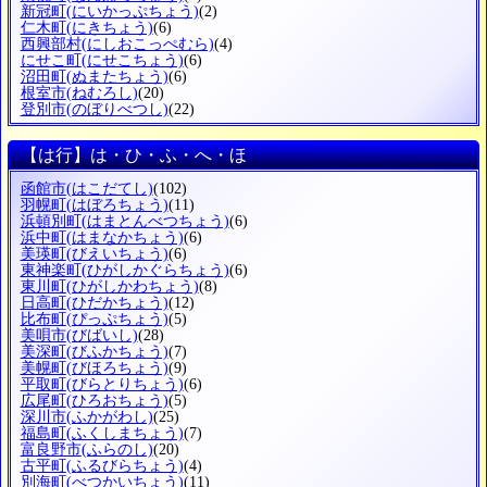
新冠町
(にいかっぷちょう)
(2)
仁木町
(にきちょう)
(6)
西興部村
(にしおこっぺむら)
(4)
にせこ町
(にせこちょう)
(6)
沼田町
(ぬまたちょう)
(6)
根室市
(ねむろし)
(20)
登別市
(のぼりべつし)
(22)
【は行】は・ひ・ふ・へ・ほ
函館市
(はこだてし)
(102)
羽幌町
(はぼろちょう)
(11)
浜頓別町
(はまとんべつちょう)
(6)
浜中町
(はまなかちょう)
(6)
美瑛町
(びえいちょう)
(6)
東神楽町
(ひがしかぐらちょう)
(6)
東川町
(ひがしかわちょう)
(8)
日高町
(ひだかちょう)
(12)
比布町
(ぴっぷちょう)
(5)
美唄市
(びばいし)
(28)
美深町
(びふかちょう)
(7)
美幌町
(びほろちょう)
(9)
平取町
(びらとりちょう)
(6)
広尾町
(ひろおちょう)
(5)
深川市
(ふかがわし)
(25)
福島町
(ふくしまちょう)
(7)
富良野市
(ふらのし)
(20)
古平町
(ふるびらちょう)
(4)
別海町
(べつかいちょう)
(11)