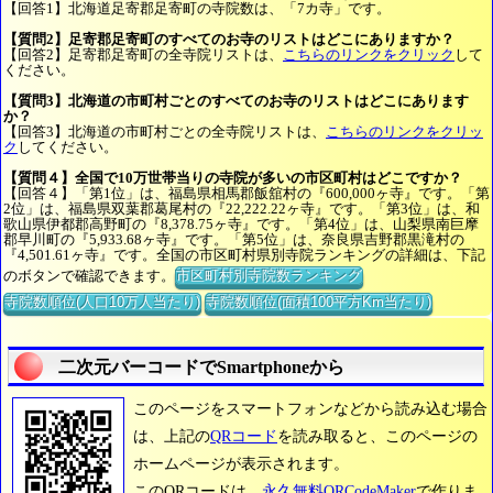
【回答1】北海道足寄郡足寄町の寺院数は、「7カ寺」です。
【質問2】足寄郡足寄町のすべてのお寺のリストはどこにありますか？
【回答2】足寄郡足寄町の全寺院リストは、
こちらのリンクをクリック
して
ください。
【質問3】北海道の市町村ごとのすべてのお寺のリストはどこにあります
か？
【回答3】北海道の市町村ごとの全寺院リストは、
こちらのリンクをクリッ
ク
してください。
【質問４】全国で10万世帯当りの寺院が多いの市区町村はどこですか？
【回答４】「第1位」は、福島県相馬郡飯舘村の『600,000ヶ寺』です。「第
2位」は、福島県双葉郡葛尾村の『22,222.22ヶ寺』です。「第3位」は、和
歌山県伊都郡高野町の『8,378.75ヶ寺』です。「第4位」は、山梨県南巨摩
郡早川町の『5,933.68ヶ寺』です。「第5位」は、奈良県吉野郡黒滝村の
『4,501.61ヶ寺』です。全国の市区町村県別寺院ランキングの詳細は、下記
のボタンで確認できます。
市区町村別寺院数ランキング
寺院数順位(人口10万人当たり)
寺院数順位(面積100平方Km当たり)
二次元バーコードでSmartphoneから
このページをスマートフォンなどから読み込む場合
は、上記の
QRコード
を読み取ると、このページの
ホームページが表示されます。
このQRコードは、
永久無料QRCodeMaker
で作りま