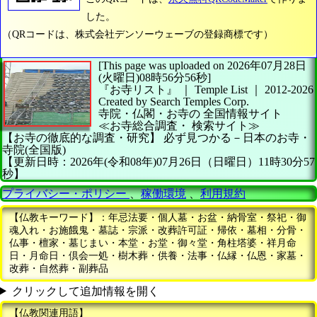
した。
（QRコードは、株式会社デンソーウェーブの登録商標です）
[This page was uploaded on 2026年07月28日
(火曜日)08時56分56秒]
『お寺リスト』 ｜ Temple List
｜
2012-2026
Created by
Search Temples Corp.
寺院・仏閣・お寺の
全国情報サイト
≪お寺総合調査・
検索サイト≫
【お寺の徹底的な調査・研究】
必ず見つかる－日本のお寺・
寺院(全国版)
【更新日時：2026年(令和08年)07月26日（日曜日）11時30分57
秒】
プライバシー・ポリシー
、
稼働環境
、
利用規約
【仏教キーワード】：年忌法要・個人墓・お盆・納骨室・祭祀・御
魂入れ・お施餓鬼・墓誌・宗派・改葬許可証・帰依・墓相・分骨・
仏事・檀家・墓じまい・本堂・お堂・御々堂・角柱塔婆・祥月命
日・月命日・倶会一処・樹木葬・供養・法事・仏縁・仏恩・家墓・
改葬・自然葬・副葬品
クリックして追加情報を開く
【仏教関連用語】