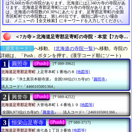
は76,660カ寺の寺院があります。北海道には2,340カ寺の寺院があ
ります。北海道足寄郡足寄町には7カ寺の寺院があります。これ
は、北海道の寺院数の0.30%にあたります。足寄郡足寄町の全国
市区町村での寺院数は、第1,491位です。個別に調べたい場合
は、メニューの【全文検索】にキーワードを入力してください。
＜7カ寺＞北海道足寄郡足寄町の寺院・本堂【7カ寺】
〔通常モード〕
へ移動。
[北海道の寺院一覧]
へ移動。寺院の
詳細は、「Push」ボタンを押す。(漢字コード順にソート)
1
[Push]
圓照寺
[〒089-3962]
北海道足寄郡足寄町
上足寄本町１番地の８
[地図等]
宗派名=『浄土真宗本願寺派』
全国188位(51カ寺)の『
圓照寺
』
法人コード=「4460105001364」
2
[Push]
興誉寺
[〒089-4252]
北海道足寄郡足寄町
大誉地本町１４番地１９
[地図等]
全国6,973位(1カ寺)の『
興誉寺
』
法人コード=「2460105001366」
3
[Push]
恒栄山足寄寺
[〒089-3717]
北海道足寄郡足寄町
南七条１丁目３番地
[地図等]