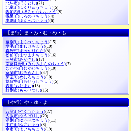
北斗市
(ほくとし)
(21)
北竜町
(ほくりゅうちょう)
(5)
幌加内町
(ほろかないちょう)
(9)
幌延町
(ほろのべちょう)
(4)
本別町
(ほんべつちょう)
(6)
【ま行】ま・み・む・め・も
幕別町
(まくべつちょう)
(15)
増毛町
(ましけちょう)
(10)
真狩村
(まっかりむら)
(5)
松前町
(まつまえちょう)
(16)
三笠市
(みかさし)
(17)
南富良野町
(みなみふらのちょう)
(7)
むかわ町
(むかわちょう)
(10)
室蘭市
(むろらんし)
(42)
芽室町
(めむろちょう)
(10)
妹背牛町
(もせうしちょう)
(5)
森町
(もりまち)
(13)
紋別市
(もんべつし)
(15)
【や行】や・ゆ・よ
八雲町
(やくもちょう)
(27)
夕張市
(ゆうばりし)
(29)
湧別町
(ゆうべつちょう)
(11)
由仁町
(ゆにちょう)
(8)
余市町
(よいちちょう)
(19)