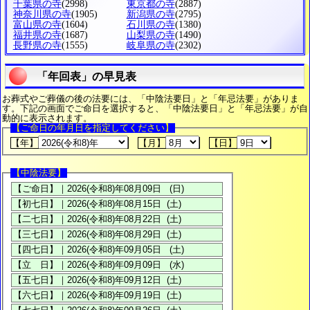
千葉県の寺
(2998)
東京都の寺
(2887)
神奈川県の寺
(1905)
新潟県の寺
(2795)
富山県の寺
(1604)
石川県の寺
(1380)
福井県の寺
(1687)
山梨県の寺
(1490)
長野県の寺
(1555)
岐阜県の寺
(2302)
「年回表」の早見表
お葬式やご葬儀の後の法要には、「中陰法要日」と「年忌法要」がありま
す。下記の画面でご命日を選択すると、「中陰法要日」と「年忌法要」が自
動的に表示されます。
【ご命日の年月日を指定してください】
【年】
【月】
【日】
【中陰法要】