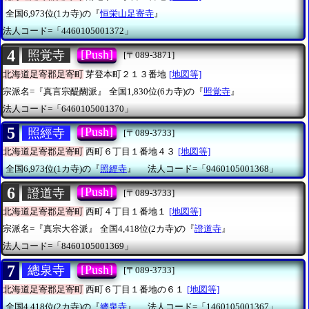
全国6,973位(1カ寺)の『
恒栄山足寄寺
』
法人コード=「4460105001372」
4
[Push]
照覚寺
[〒089-3871]
北海道足寄郡足寄町
芽登本町２１３番地
[地図等]
宗派名=『真言宗醍醐派』
全国1,830位(6カ寺)の『
照覚寺
』
法人コード=「6460105001370」
5
[Push]
照經寺
[〒089-3733]
北海道足寄郡足寄町
西町６丁目１番地４３
[地図等]
全国6,973位(1カ寺)の『
照經寺
』
法人コード=「9460105001368」
6
[Push]
證道寺
[〒089-3733]
北海道足寄郡足寄町
西町４丁目１番地１
[地図等]
宗派名=『真宗大谷派』
全国4,418位(2カ寺)の『
證道寺
』
法人コード=「8460105001369」
7
[Push]
總泉寺
[〒089-3733]
北海道足寄郡足寄町
西町６丁目１番地の６１
[地図等]
全国4,418位(2カ寺)の『
總泉寺
』
法人コード=「1460105001367」