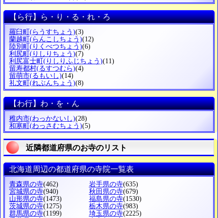
【ら行】ら・り・る・れ・ろ
羅臼町
(らうすちょう)
(3)
蘭越町
(らんこしちょう)
(12)
陸別町
(りくべつちょう)
(6)
利尻町
(りしりちょう)
(7)
利尻富士町
(りしりふじちょう)
(11)
留寿都村
(るすつむら)
(4)
留萌市
(るもいし)
(14)
礼文町
(れぶんちょう)
(8)
【わ行】わ・を・ん
稚内市
(わっかないし)
(28)
和寒町
(わっさむちょう)
(5)
近隣都道府県のお寺のリスト
北海道周辺の都道府県の寺院一覧表
青森県の寺
(462)
岩手県の寺
(635)
宮城県の寺
(940)
秋田県の寺
(679)
山形県の寺
(1473)
福島県の寺
(1530)
茨城県の寺
(1275)
栃木県の寺
(983)
群馬県の寺
(1199)
埼玉県の寺
(2225)