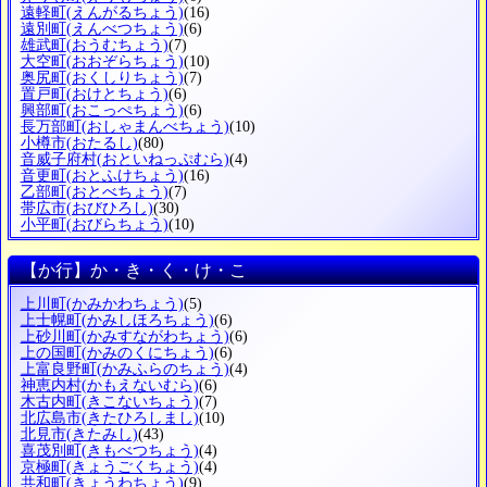
遠軽町
(えんがるちょう)
(16)
遠別町
(えんべつちょう)
(6)
雄武町
(おうむちょう)
(7)
大空町
(おおぞらちょう)
(10)
奥尻町
(おくしりちょう)
(7)
置戸町
(おけとちょう)
(6)
興部町
(おこっぺちょう)
(6)
長万部町
(おしゃまんべちょう)
(10)
小樽市
(おたるし)
(80)
音威子府村
(おといねっぷむら)
(4)
音更町
(おとふけちょう)
(16)
乙部町
(おとべちょう)
(7)
帯広市
(おびひろし)
(30)
小平町
(おびらちょう)
(10)
【か行】か・き・く・け・こ
上川町
(かみかわちょう)
(5)
上士幌町
(かみしほろちょう)
(6)
上砂川町
(かみすながわちょう)
(6)
上の国町
(かみのくにちょう)
(6)
上富良野町
(かみふらのちょう)
(4)
神恵内村
(かもえないむら)
(6)
木古内町
(きこないちょう)
(7)
北広島市
(きたひろしまし)
(10)
北見市
(きたみし)
(43)
喜茂別町
(きもべつちょう)
(4)
京極町
(きょうごくちょう)
(4)
共和町
(きょうわちょう)
(9)