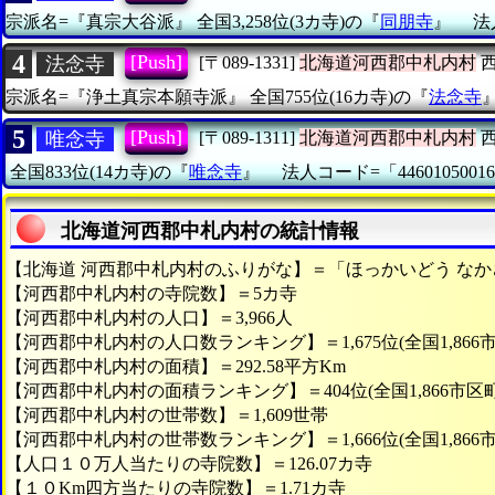
宗派名=『真宗大谷派』
全国3,258位(3カ寺)の『
同朋寺
』
法
4
[Push]
法念寺
[〒089-1331]
北海道河西郡中札内村
西
宗派名=『浄土真宗本願寺派』
全国755位(16カ寺)の『
法念寺
5
[Push]
唯念寺
[〒089-1311]
北海道河西郡中札内村
西
全国833位(14カ寺)の『
唯念寺
』
法人コード=「44601050016
北海道河西郡中札内村の統計情報
【北海道 河西郡中札内村のふりがな】＝「ほっかいどう な
【河西郡中札内村の寺院数】＝5カ寺
【河西郡中札内村の人口】＝3,966人
【河西郡中札内村の人口数ランキング】＝1,675位(全国1,866
【河西郡中札内村の面積】＝292.58平方Km
【河西郡中札内村の面積ランキング】＝404位(全国1,866市区
【河西郡中札内村の世帯数】＝1,609世帯
【河西郡中札内村の世帯数ランキング】＝1,666位(全国1,866
【人口１０万人当たりの寺院数】＝126.07カ寺
【１０Km四方当たりの寺院数】＝1.71カ寺