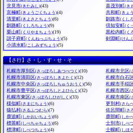
北見市
(43)
喜茂別町
(きたみし)
(き
京極町
(4)
共和町
(きょうごくちょう)
(きょ
清里町
(6)
釧路市
(きよさとちょう)
(くし
釧路町
(9)
倶知安町
(くしろちょう)
(く
栗山町
(19)
黒松内町
(くりやまちょう)
(く
訓子府町
(5)
剣淵町
(くんねっぷちょう)
(けん
小清水町
(5)
(こしみずちょう)
【さ行】さ・し・す・せ・そ
札幌市厚別区
(10)
札幌市北区
(さっぽろしあつべつく)
札幌市清田区
(12)
札幌市白石
(さっぽろしきよたく)
札幌市中央区
(56)
札幌市手稲
(さっぽろしちゅうおうく)
札幌市豊平区
(32)
札幌市西区
(さっぽろしとよひらく)
札幌市東区
(33)
札幌市南区
(さっぽろしひがしく)
様似町
(6)
更別村
(さまにちょう)
(さら
猿払村
(7)
佐呂間町
(さるふつむら)
(さ
鹿追町
(6)
鹿部町
(しかおいちょう)
(しか
標茶町
(6)
士別市
(しべちゃちょう)
(しべ
標津町
(4)
士幌町
(しべつちょう)
(しほ