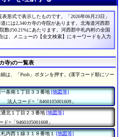
形式で表示したものです。「2026年06月23日」
海道には2,340カ寺の寺院があります。北海道河西郡
数の0.21%にあたります。河西郡中札内村の全国
場合は、メニューの【全文検索】にキーワードを入力
カ寺)の一覧表
細は、「Push」ボタンを押す。(漢字コード順にソー
一条南１丁目３３番地
[地図等]
』
法人コード=「8460105001609」
通北１丁目２３番地
[地図等]
ド=「9460105001608」
札内西１線３１８番地１
[地図等]