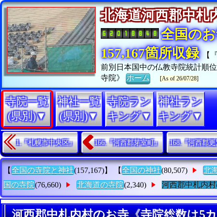
北海道河西郡中
全国のお
157,167箇所収録
【
前別日本国中の仏教寺院統計順
寺院》
ホーム
[As of 26/07/28]
寺院一覧
神社一覧
寺院ラン
神社ラン
(県別)▼
(県別)▼
キング▼
キング▼
1.『札幌市中央区』
166.『河西郡芽室町』
168.『河西郡
【
全国の寺院と神社
(157,167)】 【
全国の神社
(80,507)
北
国の寺院
(76,660)
北海道の寺院
(2,340)
河西郡中札内村
河西郡中札内村のお寺《寺院総数は5