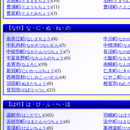
苫前町
(10)
泊村
(とままえちょう)
(とまりむ
豊浦町
(11)
豊頃町
(とようらちょう)
(とよ
豊富町
(3)
(とよとみちょう)
【な行】な・に・ぬ・ね・の
奈井江町
(6)
中川町
(ないえちょう)
(なか
中札内村
(5)
中標津町
(なかさつないむら)
(な
中頓別町
(7)
長沼町
(なかとんべつちょう)
(なが
中富良野町
(6)
七飯町
(なかふらのちょう)
(なな
名寄市
(19)
南幌町
(なよろし)
(なん
新冠町
(2)
仁木町
(にいかっぷちょう)
(にき
西興部村
(4)
にせこ町
(にしおこっぺむら)
(に
沼田町
(6)
根室市
(ぬまたちょう)
(ねむ
登別市
(22)
(のぼりべつし)
【は行】は・ひ・ふ・へ・ほ
函館市
(102)
羽幌町
(はこだてし)
(はぼ
浜頓別町
(6)
浜中町
(はまとんべつちょう)
(はま
美瑛町
(6)
東神楽町
(びえいちょう)
(ひ