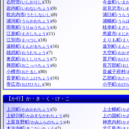
石狩市
(33)
今金町
(いしかりし)
(いま
岩内町
(9)
岩見沢市
(いわないちょう)
(い
歌志内市
(8)
浦臼町
(うたしないし)
(うら
浦河町
(6)
浦幌町
(うらかわちょう)
(うら
雨竜町
(4)
枝幸町
(うりゅうちょう)
(えさ
江差町
(11)
恵庭市
(えさしちょう)
(えに
江別市
(18)
えりも町
(えべつし)
(え
遠軽町
(16)
遠別町
(えんがるちょう)
(えん
雄武町
(7)
大空町
(おうむちょう)
(おお
奥尻町
(7)
置戸町
(おくしりちょう)
(おけ
興部町
(6)
長万部町
(おこっぺちょう)
(お
小樽市
(80)
音威子府村
(おたるし)
音更町
(16)
乙部町
(おとふけちょう)
(おと
帯広市
(30)
小平町
(おびひろし)
(おび
【か行】か・き・く・け・こ
上川町
(5)
上士幌町
(かみかわちょう)
(か
上砂川町
(6)
上の国町
(かみすながわちょう)
(か
上富良野町
(4)
神恵内村
(かみふらのちょう)
(か
木古内町
(7)
北広島市
(きこないちょう)
(き