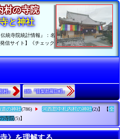
札内村の寺院
寺と神社
『伝統寺院統計情報』：名
位発信サイト】《チェック
更別村』
188.『目梨郡羅臼町』
海道の神社
(786)
河西郡中札内村の神社
(2)】 【
全
の寺院
(5)】
カ寺》を理解する