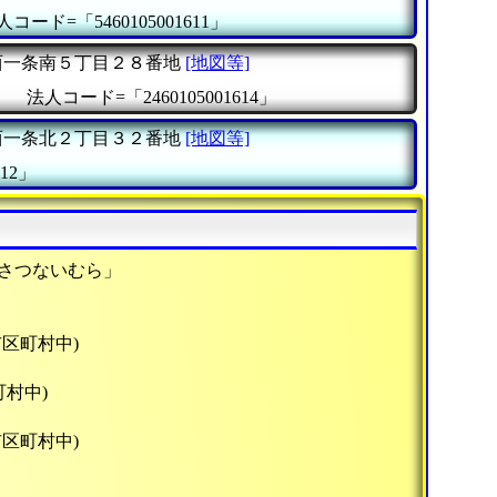
人コード=「5460105001611」
一条南５丁目２８番地
[地図等]
』
法人コード=「2460105001614」
一条北２丁目３２番地
[地図等]
12」
かさつないむら」
市区町村中)
町村中)
市区町村中)