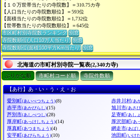
【１０万世帯当たりの寺院数】＝310.75カ寺
【人口当たりの寺院数順位】＝593位
【面積当たりの寺院数順位】＝1,732位
【世帯数当たりの寺院数順位】＝645位
市区町村別寺院数ランキング
別窓
寺院数順位(人口10万人当たり)
別窓
寺院数順位(面積100平方Km当たり)
別窓
北海道の市町村別寺院一覧表(2,340カ寺)
ぶりがな順
市町村コード順
寺院件数順
【あ行】あ・い・う・え・お
愛別町
(8)
赤井川村
(あいべつちょう)
(あ
赤平市
(15)
旭川市
(あかびらし)
(あさ
芦別市
(28)
足寄町
(あしべつし)
(あし
厚岸町
(14)
厚沢部町
(あっけしちょう)
(あ
厚真町
(4)
網走市
(あつまちょう)
(あば
安平町
(10)
池田町
(あびらちょう)
(いけ