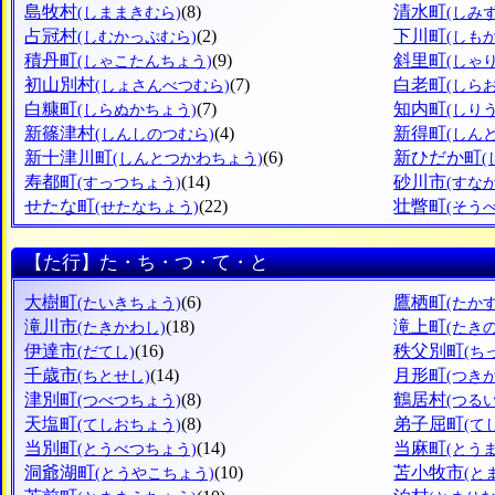
島牧村
(8)
清水町
(しままきむら)
(しみ
占冠村
(2)
下川町
(しむかっぷむら)
(しも
積丹町
(9)
斜里町
(しゃこたんちょう)
(しゃ
初山別村
(7)
白老町
(しょさんべつむら)
(しら
白糠町
(7)
知内町
(しらぬかちょう)
(しり
新篠津村
(4)
新得町
(しんしのつむら)
(しん
新十津川町
(6)
新ひだか町
(しんとつかわちょう)
寿都町
(14)
砂川市
(すっつちょう)
(すな
せたな町
(22)
壮瞥町
(せたなちょう)
(そう
【た行】た・ち・つ・て・と
大樹町
(6)
鷹栖町
(たいきちょう)
(たか
滝川市
(18)
滝上町
(たきかわし)
(たき
伊達市
(16)
秩父別町
(だてし)
(ち
千歳市
(14)
月形町
(ちとせし)
(つき
津別町
(8)
鶴居村
(つべつちょう)
(つる
天塩町
(8)
弟子屈町
(てしおちょう)
(て
当別町
(14)
当麻町
(とうべつちょう)
(とう
洞爺湖町
(10)
苫小牧市
(とうやこちょう)
(と