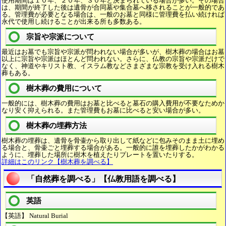
使用期間は１０年、２０年、３０年と決まられている場合が多い。その場合
は、期間が終了した後は遺骨が合同墓や集合墓へ移されることが一般的であ
る。管理費が必要となる場合は、一般のお墓と同様に管理費を払い続ければ
永代で使用し続けることが出来る所も多数ある。
宗旨や宗派について
最近はお墓でも宗旨や宗派が問われない場合が多いが、樹木葬の場合はお墓
以上に宗旨や宗派はほとんど問われない。さらに、仏教の宗旨や宗派だけで
なく、神道やキリスト教、イスラム教などさまざまな宗教を受け入れる樹木
葬もある。
樹木葬の費用について
一般的には、樹木葬の費用はお墓と比べると墓石の購入費用が不要なためか
なり安く抑えられる。また管理費もお墓に比べると安い場合が多い。
樹木葬の埋葬方法
樹木葬の埋葬は、遺骨を骨壷から取り出して紙などに包みそのまま土に埋め
る場合と、骨壷ごと埋葬する場合がある。一般的に誰を埋葬したかがわかる
ように、埋葬した場所に樹木を植えたりプレートを置いたりする。
詳細はこのリンク【樹木葬を調べる】
「自然葬を調べる」【仏教用語を調べる】
英語
【英語】 Natural Burial