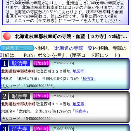
は76,660カ寺の寺院があります。北海道には2,340カ寺の寺院があ
ります。北海道枝幸郡枝幸町には12カ寺の寺院があります。これ
は、北海道の寺院数の0.51%にあたります。枝幸郡枝幸町の全国
市区町村での寺院数は、第1,254位です。個別に調べたい場合
は、メニューの【全文検索】にキーワードを入力してください。
北海道枝幸郡枝幸町の寺院・伽藍【12カ寺】の統計調
〔通常モード〕
へ移動。
[北海道の寺院一覧]
へ移動。寺院の
詳細は、「Push」ボタンを押す。(漢字コード順にソート)
1
[Push]
順信寺
[〒098-5206]
北海道枝幸郡枝幸町
歌登西町１２０番地
[地図等]
宗派名=『真宗大谷派』
全国4,418位(2カ寺)の『
順信寺
』
法人コード=「3450005002596」
2
[Push]
昭康寺
[〒098-5206]
北海道枝幸郡枝幸町
歌登西町１２０番地
[地図等]
宗派名=『曹洞宗』
全国6,973位(1カ寺)の『
昭康寺
』
法人コード=「5450005002594」
3
[Push]
淨光寺
[〒098-5800]