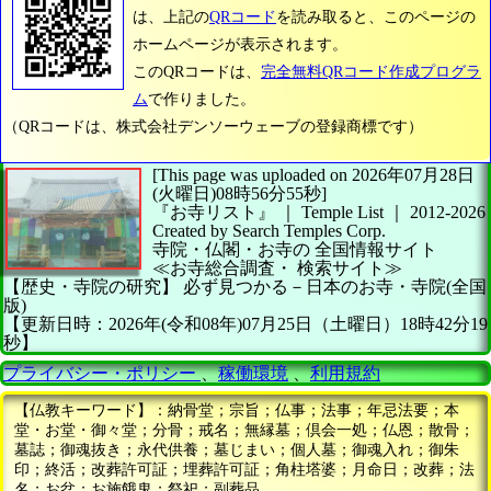
は、上記の
QRコード
を読み取ると、このページの
ホームページが表示されます。
このQRコードは、
完全無料QRコード作成プログラ
ム
で作りました。
（QRコードは、株式会社デンソーウェーブの登録商標です）
[This page was uploaded on 2026年07月28日
(火曜日)08時56分55秒]
『お寺リスト』 ｜ Temple List
｜
2012-2026
Created by
Search Temples Corp.
寺院・仏閣・お寺の
全国情報サイト
≪お寺総合調査・
検索サイト≫
【歴史・寺院の研究】
必ず見つかる－日本のお寺・寺院(全国
版)
【更新日時：2026年(令和08年)07月25日（土曜日）18時42分19
秒】
プライバシー・ポリシー
、
稼働環境
、
利用規約
【仏教キーワード】：納骨堂；宗旨；仏事；法事；年忌法要；本
堂・お堂・御々堂；分骨；戒名；無縁墓；倶会一処；仏恩；散骨；
墓誌；御魂抜き；永代供養；墓じまい；個人墓；御魂入れ；御朱
印；終活；改葬許可証；埋葬許可証；角柱塔婆；月命日；改葬；法
名；お盆；お施餓鬼；祭祀；副葬品