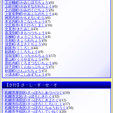
上士幌町
(かみしほろちょう)
(6)
上砂川町
(かみすながわちょう)
(6)
上の国町
(かみのくにちょう)
(6)
上富良野町
(かみふらのちょう)
(4)
神恵内村
(かもえないむら)
(6)
木古内町
(きこないちょう)
(7)
北広島市
(きたひろしまし)
(10)
北見市
(きたみし)
(43)
喜茂別町
(きもべつちょう)
(4)
京極町
(きょうごくちょう)
(4)
共和町
(きょうわちょう)
(9)
清里町
(きよさとちょう)
(6)
釧路市
(くしろし)
(44)
釧路町
(くしろちょう)
(9)
倶知安町
(くっちゃんちょう)
(13)
栗山町
(くりやまちょう)
(19)
黒松内町
(くろまつないちょう)
(6)
訓子府町
(くんねっぷちょう)
(5)
剣淵町
(けんぶちちょう)
(5)
小清水町
(こしみずちょう)
(5)
【さ行】さ・し・す・せ・そ
札幌市厚別区
(さっぽろしあつべつく)
(10)
札幌市北区
(さっぽろしきたく)
(32)
札幌市清田区
(さっぽろしきよたく)
(12)
札幌市白石区
(さっぽろししろいしく)
(17)
札幌市中央区
(さっぽろしちゅうおうく)
(56)
札幌市手稲区
(さっぽろしていねく)
(20)