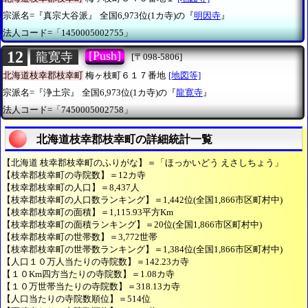
宗派名=『真宗大谷派』
全国6,973位(1カ寺)の『
明因寺
』
法人コード=「1450005002755」
12
[Push]
龍寛寺
[〒098-5806]
北海道枝幸郡枝幸町
梅ヶ枝町６１７番地
[地図等]
宗派名=『浄土宗』
全国6,973位(1カ寺)の『
龍寛寺
』
法人コード=「7450005002758」
北海道枝幸郡枝幸町の詳細統計一覧
【北海道 枝幸郡枝幸町のふりがな】＝「ほっかいどう えさしちょう」
【枝幸郡枝幸町の寺院数】＝12カ寺
【枝幸郡枝幸町の人口】＝8,437人
【枝幸郡枝幸町の人口数ランキング】＝1,442位(全国1,866市区町村中)
【枝幸郡枝幸町の面積】＝1,115.93平方Km
【枝幸郡枝幸町の面積ランキング】＝20位(全国1,866市区町村中)
【枝幸郡枝幸町の世帯数】＝3,772世帯
【枝幸郡枝幸町の世帯数ランキング】＝1,384位(全国1,866市区町村中)
【人口１０万人当たりの寺院数】＝142.23カ寺
【１０Km四方当たりの寺院数】＝1.08カ寺
【１０万世帯当たりの寺院数】＝318.13カ寺
【人口当たりの寺院数順位】＝514位