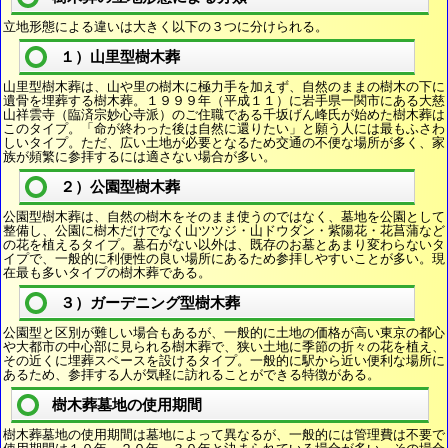
立地形態による違いは大きく以下の３つに分けられる。
１）山里型樹木葬
山里型樹木葬は、山や里の樹木に極力手を加えず、自然のままの樹木の下に
遺骨を埋葬する樹木葬。１９９９年（平成１１）に岩手県一関市にある大慈
山祥雲寺（臨済宗妙心寺派）のご住職である千坂げん峰氏が始めた樹木葬は
このタイプ。「命が終わった後は自然に還りたい」と願う人には最もふさわ
しいタイプ。ただ、広い土地が必要となるため交通の不便な場所が多く、家
族が頻繁に参拝するには適さない場合が多い。
２）公園型樹木葬
公園型樹木葬は、自然の樹木をそのまま使うのではなく、墓地を公園として
整備し、公園に樹木だけでなく山ツツジ・山ドウダン・紫陽花・花菖蒲など
の花を植えるタイプ。墓石がない以外は、既存のお墓とあまり変わらないタ
イプで、一般的に利便性の良い場所にあるため参拝しやすいことが多い。現
在最も多いタイプの樹木葬である。
３）ガーデニング型樹木葬
公園型と区別が難しい場合もあるが、一般的に土地の価格が高い東京の都心
や大都市の中心部に見られる樹木葬で、狭い土地に季節の折々の花を植え、
その近くに埋葬スペースを設けるタイプ。一般的に駅から近い便利な場所に
あるため、参拝する人が気軽に訪れることができる特徴がある。
樹木葬墓地の使用期間
樹木葬墓地の使用期間は墓地によって異なるが、一般的には管理費は不要で