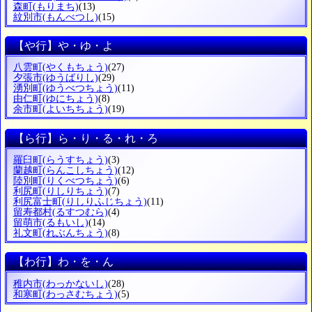
森町
(もりまち)
(13)
紋別市
(もんべつし)
(15)
【や行】や・ゆ・よ
八雲町
(やくもちょう)
(27)
夕張市
(ゆうばりし)
(29)
湧別町
(ゆうべつちょう)
(11)
由仁町
(ゆにちょう)
(8)
余市町
(よいちちょう)
(19)
【ら行】ら・り・る・れ・ろ
羅臼町
(らうすちょう)
(3)
蘭越町
(らんこしちょう)
(12)
陸別町
(りくべつちょう)
(6)
利尻町
(りしりちょう)
(7)
利尻富士町
(りしりふじちょう)
(11)
留寿都村
(るすつむら)
(4)
留萌市
(るもいし)
(14)
礼文町
(れぶんちょう)
(8)
【わ行】わ・を・ん
稚内市
(わっかないし)
(28)
和寒町
(わっさむちょう)
(5)