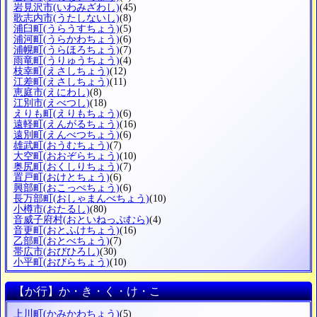
岩見沢市
(いわみざわし)
(45)
歌志内市
(うたしないし)
(8)
浦臼町
(うらうすちょう)
(5)
浦河町
(うらかわちょう)
(6)
浦幌町
(うらほろちょう)
(7)
雨竜町
(うりゅうちょう)
(4)
枝幸町
(えさしちょう)
(12)
江差町
(えさしちょう)
(11)
恵庭市
(えにわし)
(8)
江別市
(えべつし)
(18)
えりも町
(えりもちょう)
(6)
遠軽町
(えんがるちょう)
(16)
遠別町
(えんべつちょう)
(6)
雄武町
(おうむちょう)
(7)
大空町
(おおぞらちょう)
(10)
奥尻町
(おくしりちょう)
(7)
置戸町
(おけとちょう)
(6)
興部町
(おこっぺちょう)
(6)
長万部町
(おしゃまんべちょう)
(10)
小樽市
(おたるし)
(80)
音威子府村
(おといねっぷむら)
(4)
音更町
(おとふけちょう)
(16)
乙部町
(おとべちょう)
(7)
帯広市
(おびひろし)
(30)
小平町
(おびらちょう)
(10)
【か行】か・き・く・け・こ
上川町
(かみかわちょう)
(5)