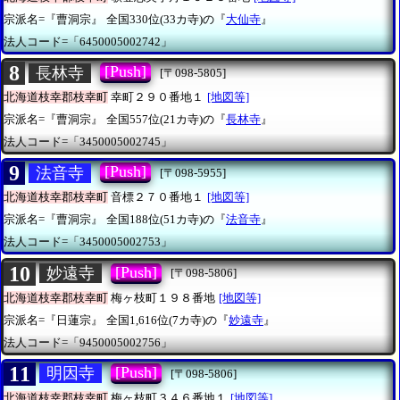
宗派名=『曹洞宗』
全国330位(33カ寺)の『
大仙寺
』
法人コード=「6450005002742」
8
[Push]
長林寺
[〒098-5805]
北海道枝幸郡枝幸町
幸町２９０番地１
[地図等]
宗派名=『曹洞宗』
全国557位(21カ寺)の『
長林寺
』
法人コード=「3450005002745」
9
[Push]
法音寺
[〒098-5955]
北海道枝幸郡枝幸町
音標２７０番地１
[地図等]
宗派名=『曹洞宗』
全国188位(51カ寺)の『
法音寺
』
法人コード=「3450005002753」
10
[Push]
妙遠寺
[〒098-5806]
北海道枝幸郡枝幸町
梅ヶ枝町１９８番地
[地図等]
宗派名=『日蓮宗』
全国1,616位(7カ寺)の『
妙遠寺
』
法人コード=「9450005002756」
11
[Push]
明因寺
[〒098-5806]
北海道枝幸郡枝幸町
梅ヶ枝町３４６番地１
[地図等]