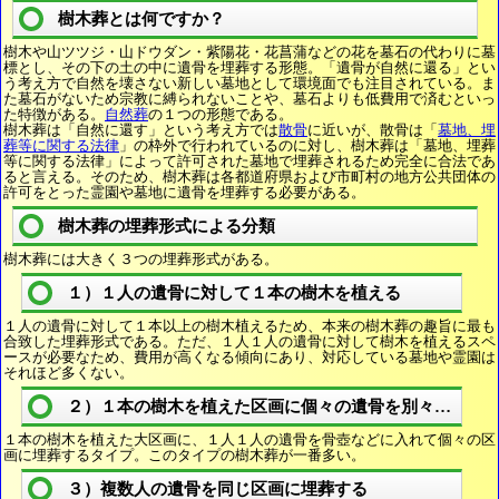
樹木葬とは何ですか？
樹木や山ツツジ・山ドウダン・紫陽花・花菖蒲などの花を墓石の代わりに墓
標とし、その下の土の中に遺骨を埋葬する形態。「遺骨が自然に還る」とい
う考え方で自然を壊さない新しい墓地として環境面でも注目されている。ま
た墓石がないため宗教に縛られないことや、墓石よりも低費用で済むといっ
た特徴がある。
自然葬
の１つの形態である。
樹木葬は「自然に還す」という考え方では
散骨
に近いが、散骨は「
墓地、埋
葬等に関する法律
」の枠外で行われているのに対し、樹木葬は「墓地、埋葬
等に関する法律」によって許可された墓地で埋葬されるため完全に合法であ
ると言える。そのため、樹木葬は各都道府県および市町村の地方公共団体の
許可をとった霊園や墓地に遺骨を埋葬する必要がある。
樹木葬の埋葬形式による分類
樹木葬には大きく３つの埋葬形式がある。
１）１人の遺骨に対して１本の樹木を植える
１人の遺骨に対して１本以上の樹木植えるため、本来の樹木葬の趣旨に最も
合致した埋葬形式である。ただ、１人１人の遺骨に対して樹木を植えるスペ
ースが必要なため、費用が高くなる傾向にあり、対応している墓地や霊園は
それほど多くない。
２）１本の樹木を植えた区画に個々の遺骨を別々に埋葬
１本の樹木を植えた大区画に、１人１人の遺骨を骨壺などに入れて個々の区
画に埋葬するタイプ。このタイプの樹木葬が一番多い。
３）複数人の遺骨を同じ区画に埋葬する