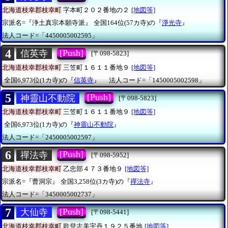
北海道枝幸郡枝幸町
字本町２０２番地の２
[地図等]
宗派名=『浄土真宗本願寺派』
全国164位(57カ寺)の『
淨光寺
』
法人コード=「4450005002595」
4
[Push]
信英寺
[〒098-5823]
北海道枝幸郡枝幸町
三笠町１６１１番地９
[地図等]
全国6,973位(1カ寺)の『
信英寺
』
法人コード=「1450005002598」
5
[Push]
神靈山不動院
[〒098-5823]
北海道枝幸郡枝幸町
三笠町１６１１番地９
[地図等]
全国6,973位(1カ寺)の『
神靈山不動院
』
法人コード=「2450005002597」
6
[Push]
禪法寺
[〒098-5952]
北海道枝幸郡枝幸町
乙忠部４７３番地９
[地図等]
宗派名=『曹洞宗』
全国3,258位(3カ寺)の『
禪法寺
』
法人コード=「3450005002737」
7
[Push]
大仙寺
[〒098-5441]
北海道枝幸郡枝幸町
歌登志美宇丹１９２５番地
[地図等]