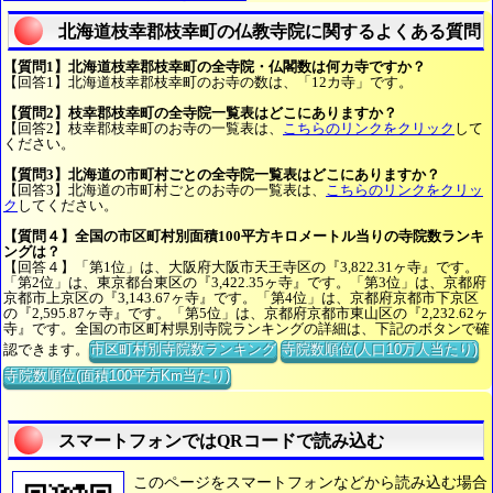
北海道枝幸郡枝幸町の仏教寺院に関するよくある質問
【質問1】北海道枝幸郡枝幸町の全寺院・仏閣数は何カ寺ですか？
【回答1】北海道枝幸郡枝幸町のお寺の数は、「12カ寺」です。
【質問2】枝幸郡枝幸町の全寺院一覧表はどこにありますか？
【回答2】枝幸郡枝幸町のお寺の一覧表は、
こちらのリンクをクリック
して
ください。
【質問3】北海道の市町村ごとの全寺院一覧表はどこにありますか？
【回答3】北海道の市町村ごとのお寺の一覧表は、
こちらのリンクをクリッ
ク
してください。
【質問４】全国の市区町村別面積100平方キロメートル当りの寺院数ランキ
ングは？
【回答４】「第1位」は、大阪府大阪市天王寺区の『3,822.31ヶ寺』です。
「第2位」は、東京都台東区の『3,422.35ヶ寺』です。「第3位」は、京都府
京都市上京区の『3,143.67ヶ寺』です。「第4位」は、京都府京都市下京区
の『2,595.87ヶ寺』です。「第5位」は、京都府京都市東山区の『2,232.62ヶ
寺』です。全国の市区町村県別寺院ランキングの詳細は、下記のボタンで確
認できます。
市区町村別寺院数ランキング
寺院数順位(人口10万人当たり)
寺院数順位(面積100平方Km当たり)
スマートフォンではQRコードで読み込む
このページをスマートフォンなどから読み込む場合