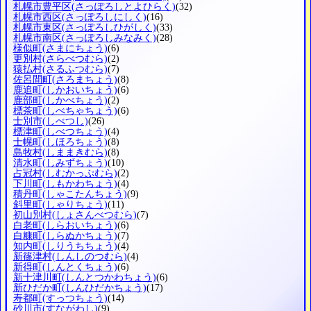
札幌市豊平区
(さっぽろしとよひらく)
(32)
札幌市西区
(さっぽろしにしく)
(16)
札幌市東区
(さっぽろしひがしく)
(33)
札幌市南区
(さっぽろしみなみく)
(28)
様似町
(さまにちょう)
(6)
更別村
(さらべつむら)
(2)
猿払村
(さるふつむら)
(7)
佐呂間町
(さろまちょう)
(8)
鹿追町
(しかおいちょう)
(6)
鹿部町
(しかべちょう)
(2)
標茶町
(しべちゃちょう)
(6)
士別市
(しべつし)
(26)
標津町
(しべつちょう)
(4)
士幌町
(しほろちょう)
(8)
島牧村
(しままきむら)
(8)
清水町
(しみずちょう)
(10)
占冠村
(しむかっぷむら)
(2)
下川町
(しもかわちょう)
(4)
積丹町
(しゃこたんちょう)
(9)
斜里町
(しゃりちょう)
(11)
初山別村
(しょさんべつむら)
(7)
白老町
(しらおいちょう)
(6)
白糠町
(しらぬかちょう)
(7)
知内町
(しりうちちょう)
(4)
新篠津村
(しんしのつむら)
(4)
新得町
(しんとくちょう)
(6)
新十津川町
(しんとつかわちょう)
(6)
新ひだか町
(しんひだかちょう)
(17)
寿都町
(すっつちょう)
(14)
砂川市
(すながわし)
(9)