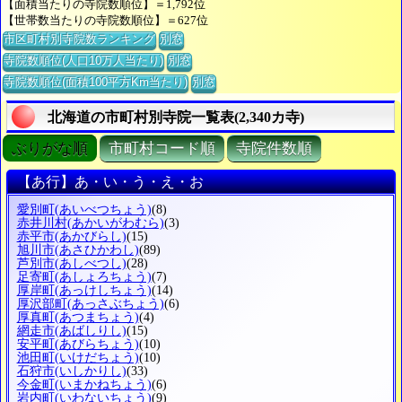
【面積当たりの寺院数順位】＝1,792位
【世帯数当たりの寺院数順位】＝627位
市区町村別寺院数ランキング
別窓
寺院数順位(人口10万人当たり)
別窓
寺院数順位(面積100平方Km当たり)
別窓
北海道の市町村別寺院一覧表(2,340カ寺)
ぶりがな順
市町村コード順
寺院件数順
【あ行】あ・い・う・え・お
愛別町
(あいべつちょう)
(8)
赤井川村
(あかいがわむら)
(3)
赤平市
(あかびらし)
(15)
旭川市
(あさひかわし)
(89)
芦別市
(あしべつし)
(28)
足寄町
(あしょろちょう)
(7)
厚岸町
(あっけしちょう)
(14)
厚沢部町
(あっさぶちょう)
(6)
厚真町
(あつまちょう)
(4)
網走市
(あばしりし)
(15)
安平町
(あびらちょう)
(10)
池田町
(いけだちょう)
(10)
石狩市
(いしかりし)
(33)
今金町
(いまかねちょう)
(6)
岩内町
(いわないちょう)
(9)