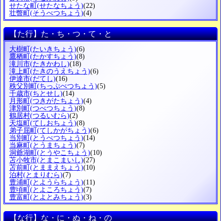
せたな町
(せたなちょう)
(22)
壮瞥町
(そうべつちょう)
(4)
【た行】た・ち・つ・て・と
大樹町
(たいきちょう)
(6)
鷹栖町
(たかすちょう)
(8)
滝川市
(たきかわし)
(18)
滝上町
(たきのうえちょう)
(6)
伊達市
(だてし)
(16)
秩父別町
(ちっぷべつちょう)
(5)
千歳市
(ちとせし)
(14)
月形町
(つきがたちょう)
(4)
津別町
(つべつちょう)
(8)
鶴居村
(つるいむら)
(2)
天塩町
(てしおちょう)
(8)
弟子屈町
(てしかがちょう)
(6)
当別町
(とうべつちょう)
(14)
当麻町
(とうまちょう)
(7)
洞爺湖町
(とうやこちょう)
(10)
苫小牧市
(とまこまいし)
(27)
苫前町
(とままえちょう)
(10)
泊村
(とまりむら)
(7)
豊浦町
(とようらちょう)
(11)
豊頃町
(とよころちょう)
(7)
豊富町
(とよとみちょう)
(3)
【な行】な・に・ぬ・ね・の