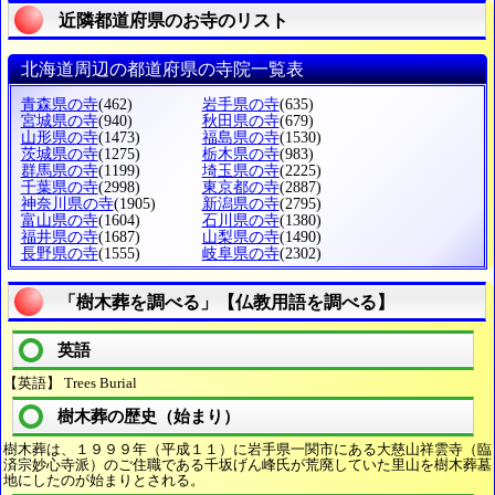
近隣都道府県のお寺のリスト
北海道周辺の都道府県の寺院一覧表
青森県の寺
(462)
岩手県の寺
(635)
宮城県の寺
(940)
秋田県の寺
(679)
山形県の寺
(1473)
福島県の寺
(1530)
茨城県の寺
(1275)
栃木県の寺
(983)
群馬県の寺
(1199)
埼玉県の寺
(2225)
千葉県の寺
(2998)
東京都の寺
(2887)
神奈川県の寺
(1905)
新潟県の寺
(2795)
富山県の寺
(1604)
石川県の寺
(1380)
福井県の寺
(1687)
山梨県の寺
(1490)
長野県の寺
(1555)
岐阜県の寺
(2302)
「樹木葬を調べる」【仏教用語を調べる】
英語
【英語】 Trees Burial
樹木葬の歴史（始まり）
樹木葬は、１９９９年（平成１１）に岩手県一関市にある大慈山祥雲寺（臨
済宗妙心寺派）のご住職である千坂げん峰氏が荒廃していた里山を樹木葬墓
地にしたのが始まりとされる。