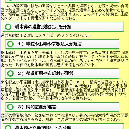
１つの納骨区画に複数の遺骨をまとめて共同で埋葬する。お墓の場合の合同
墓や集合墓に当たる。このタイプでは、複数の遺骨をまとめて納骨するた
め、埋葬後は遺骨を取り出すことが出来ません。このタイプの特徴は、上記
の２タイプよりも費用が安くなる傾向にある。
樹木葬の運営形態による分類
運営形態による違いは大きく以下の３つに分けられる。
１）寺院やお寺や宗教法人が運営
樹木葬は、１９９９年（平成１１）に岩手県一関市にある大慈山祥雲寺（臨
済宗妙心寺派）のご住職である千坂げん峰氏が荒廃していた里山を樹木葬墓
地にしたのが始まりとされ、樹木葬の始めのころはすべてがこの運営形態で
あった。現在でも樹木葬の運営形態の主流を占めている。
２）都道府県や市町村が運営
東京都立小平霊園（東京都東村山市萩山町1-16-1）、横浜市営墓地メモリア
ルグリーン（神奈川県横浜市戸塚区俣野町1367番地1）、愛知県長久手市卯
塚墓園（愛知県長久手市卯塚）、千葉県浦安市営墓地公園(千葉県浦安市日
の出八丁目1番1号)など、都道府県や市町村が運営する樹木葬は増加しつつ
ある。公営の墓地の一部を樹木葬に改修する例もある。
３）民間霊園が運営
民間の霊園墓地の一部を樹木葬にする場合や、初めから樹木葬専用の民間霊
園を開発する場合もある。現在、この運営形態の樹木葬が増えつつある。
樹木葬の立地形態による分類