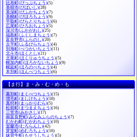
比布町
(ぴっぷちょう)
(5)
美唄市
(びばいし)
(28)
美深町
(びふかちょう)
(7)
美幌町
(びほろちょう)
(9)
平取町
(びらとりちょう)
(6)
広尾町
(ひろおちょう)
(5)
深川市
(ふかがわし)
(25)
福島町
(ふくしまちょう)
(7)
富良野市
(ふらのし)
(20)
古平町
(ふるびらちょう)
(4)
別海町
(べつかいちょう)
(11)
北斗市
(ほくとし)
(21)
北竜町
(ほくりゅうちょう)
(5)
幌加内町
(ほろかないちょう)
(9)
幌延町
(ほろのべちょう)
(4)
本別町
(ほんべつちょう)
(6)
【ま行】ま・み・む・め・も
幕別町
(まくべつちょう)
(15)
増毛町
(ましけちょう)
(10)
真狩村
(まっかりむら)
(5)
松前町
(まつまえちょう)
(16)
三笠市
(みかさし)
(17)
南富良野町
(みなみふらのちょう)
(7)
むかわ町
(むかわちょう)
(10)
室蘭市
(むろらんし)
(42)
芽室町
(めむろちょう)
(10)
妹背牛町
(もせうしちょう)
(5)