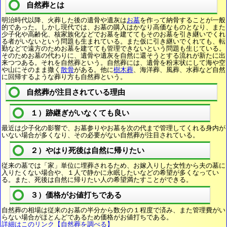
自然葬とは
明治時代以降、火葬した後の遺骨や遺灰は
お墓
を作って納骨することが一般
的であった。しかし現代では、お墓の購入はかなり高価なものとなり、また
少子化や高齢化、核家族化などでお墓を建ててもそのお墓を引き継いでくれ
る者がいないという問題も生まれている。また仮に引き継いでくれても、転
勤などで遠方のためお墓を建てても管理できないという問題も生じている。
そのためお墓の代わりに、遺骨や遺灰を自然に還そうとする流れが新たに出
来つつある。それを自然葬という。自然葬には、遺骨を粉末状にして海や空
や山にそのまま撒く
散骨
がある。他に
樹木葬
、海洋葬、風葬、水葬など自然
に回帰するような葬り方も自然葬という。
自然葬が注目されている理由
１）跡継ぎがいなくても良い
最近は少子化の影響で、お墓参りやお墓を次の代まで管理してくれる身内が
いない場合が多くなり、その必要がない自然葬が注目されている。
２）やはり死後は自然に帰りたい
従来の墓では「家」単位に埋葬されるため、お嫁入りした女性から夫の墓に
入りたくない場合や、１人で静かに永眠したいなどの希望が多くなってい
る。また、死後は自然に帰りたい人の希望満たすことができる。
３）価格がお値打ちである
自然葬の相場は従来のお墓の半分から数分の１程度で済み、また管理費がい
らない場合がほとんどであるため価格がお値打ちである。
詳細はこのリンク【自然葬を調べる】