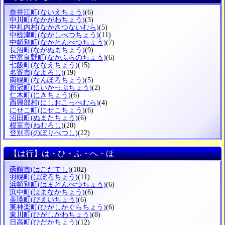
奈井江町
(ないえちょう)
(6)
中川町
(なかがわちょう)
(3)
中札内村
(なかさつないむら)
(5)
中標津町
(なかしべつちょう)
(11)
中頓別町
(なかとんべつちょう)
(7)
長沼町
(ながぬまちょう)
(9)
中富良野町
(なかふらのちょう)
(6)
七飯町
(ななえちょう)
(15)
名寄市
(なよろし)
(19)
南幌町
(なんぽろちょう)
(5)
新冠町
(にいかっぷちょう)
(2)
仁木町
(にきちょう)
(6)
西興部村
(にしおこっぺむら)
(4)
にせこ町
(にせこちょう)
(6)
沼田町
(ぬまたちょう)
(6)
根室市
(ねむろし)
(20)
登別市
(のぼりべつし)
(22)
【は行】は・ひ・ふ・へ・ほ
函館市
(はこだてし)
(102)
羽幌町
(はぼろちょう)
(11)
浜頓別町
(はまとんべつちょう)
(6)
浜中町
(はまなかちょう)
(6)
美瑛町
(びえいちょう)
(6)
東神楽町
(ひがしかぐらちょう)
(6)
東川町
(ひがしかわちょう)
(8)
日高町
(ひだかちょう)
(12)