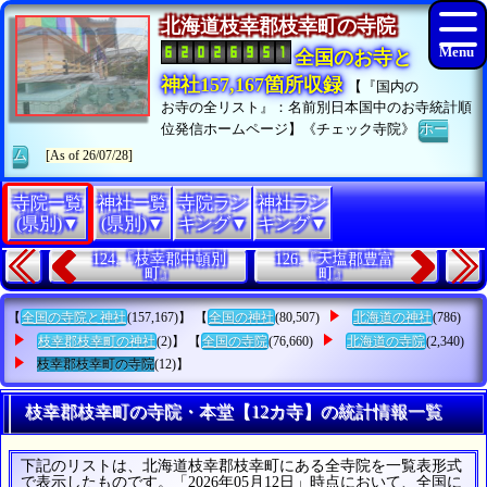
北海道枝幸郡枝幸町の寺院
全国のお寺と
神社157,167箇所収録
【『国内の
お寺の全リスト』：名前別日本国中のお寺統計順
位発信ホームページ】《チェック寺院》
ホー
ム
[As of 26/07/28]
寺院一覧
神社一覧
寺院ラン
神社ラン
(県別)▼
(県別)▼
キング▼
キング▼
124.『枝幸郡中頓別
126.『天塩郡豊富
町』
町』
【
全国の寺院と神社
(157,167)】 【
全国の神社
(80,507)
北海道の神社
(786)
枝幸郡枝幸町の神社
(2)】 【
全国の寺院
(76,660)
北海道の寺院
(2,340)
枝幸郡枝幸町の寺院
(12)】
枝幸郡枝幸町の寺院・本堂【12カ寺】の統計情報一覧
下記のリストは、北海道枝幸郡枝幸町にある全寺院を一覧表形式
で表示したものです。「2026年05月12日」時点において、全国に