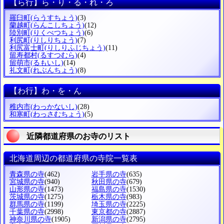
【ら行】ら・り・る・れ・ろ
羅臼町
(らうすちょう)
(3)
蘭越町
(らんこしちょう)
(12)
陸別町
(りくべつちょう)
(6)
利尻町
(りしりちょう)
(7)
利尻富士町
(りしりふじちょう)
(11)
留寿都村
(るすつむら)
(4)
留萌市
(るもいし)
(14)
礼文町
(れぶんちょう)
(8)
【わ行】わ・を・ん
稚内市
(わっかないし)
(28)
和寒町
(わっさむちょう)
(5)
近隣都道府県のお寺のリスト
北海道周辺の都道府県の寺院一覧表
青森県の寺
(462)
岩手県の寺
(635)
宮城県の寺
(940)
秋田県の寺
(679)
山形県の寺
(1473)
福島県の寺
(1530)
茨城県の寺
(1275)
栃木県の寺
(983)
群馬県の寺
(1199)
埼玉県の寺
(2225)
千葉県の寺
(2998)
東京都の寺
(2887)
神奈川県の寺
(1905)
新潟県の寺
(2795)