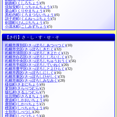
釧路町
(くしろちょう)
(9)
倶知安町
(くっちゃんちょう)
(13)
栗山町
(くりやまちょう)
(19)
黒松内町
(くろまつないちょう)
(6)
訓子府町
(くんねっぷちょう)
(5)
剣淵町
(けんぶちちょう)
(5)
小清水町
(こしみずちょう)
(5)
【さ行】さ・し・す・せ・そ
札幌市厚別区
(さっぽろしあつべつく)
(10)
札幌市北区
(さっぽろしきたく)
(32)
札幌市清田区
(さっぽろしきよたく)
(12)
札幌市白石区
(さっぽろししろいしく)
(17)
札幌市中央区
(さっぽろしちゅうおうく)
(56)
札幌市手稲区
(さっぽろしていねく)
(20)
札幌市豊平区
(さっぽろしとよひらく)
(32)
札幌市西区
(さっぽろしにしく)
(16)
札幌市東区
(さっぽろしひがしく)
(33)
札幌市南区
(さっぽろしみなみく)
(28)
様似町
(さまにちょう)
(6)
更別村
(さらべつむら)
(2)
猿払村
(さるふつむら)
(7)
佐呂間町
(さろまちょう)
(8)
鹿追町
(しかおいちょう)
(6)
鹿部町
(しかべちょう)
(2)
標茶町
(しべちゃちょう)
(6)
士別市
(しべつし)
(26)
標津町
(しべつちょう)
(4)