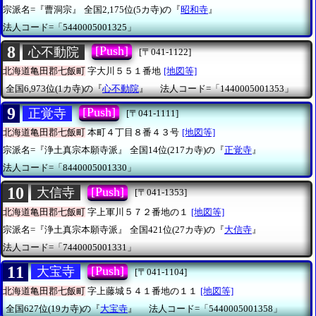
宗派名=『曹洞宗』
全国2,175位(5カ寺)の『
昭和寺
』
法人コード=「5440005001325」
8
[Push]
心不動院
[〒041-1122]
北海道亀田郡七飯町
字大川５５１番地
[地図等]
全国6,973位(1カ寺)の『
心不動院
』
法人コード=「1440005001353」
9
[Push]
正覚寺
[〒041-1111]
北海道亀田郡七飯町
本町４丁目８番４３号
[地図等]
宗派名=『浄土真宗本願寺派』
全国14位(217カ寺)の『
正覚寺
』
法人コード=「8440005001330」
10
[Push]
大信寺
[〒041-1353]
北海道亀田郡七飯町
字上軍川５７２番地の１
[地図等]
宗派名=『浄土真宗本願寺派』
全国421位(27カ寺)の『
大信寺
』
法人コード=「7440005001331」
11
[Push]
大宝寺
[〒041-1104]
北海道亀田郡七飯町
字上藤城５４１番地の１１
[地図等]
全国627位(19カ寺)の『
大宝寺
』
法人コード=「5440005001358」