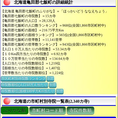
北海道亀田郡七飯町の詳細統計
【北海道 亀田郡七飯町のふりがな】＝「ほっかいどう ななえちょう」
【亀田郡七飯町の寺院数】＝15カ寺
【亀田郡七飯町の人口】＝28,120人
【亀田郡七飯町の人口数ランキング】＝968位(全国1,866市区町村中)
【亀田郡七飯町の面積】＝216.75平方Km
【亀田郡七飯町の面積ランキング】＝565位(全国1,866市区町村中)
【亀田郡七飯町の世帯数】＝11,141世帯
【亀田郡七飯町の世帯数ランキング】＝943位(全国1,866市区町村中)
【人口１０万人当たりの寺院数】＝53.34カ寺
【１０Km四方当たりの寺院数】＝6.92カ寺
【１０万世帯当たりの寺院数】＝134.64カ寺
【人口当たりの寺院数順位】＝1,219位
【面積当たりの寺院数順位】＝1,407位
【世帯数当たりの寺院数順位】＝1,224位
市区町村別寺院数ランキング
別窓
寺院数順位(人口10万人当たり)
別窓
寺院数順位(面積100平方Km当たり)
別窓
北海道の市町村別寺院一覧表(2,340カ寺)
ぶりがな順
市町村コード順
寺院件数順