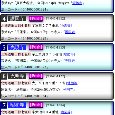
宗派名=『真宗大谷派』
全国6,973位(1カ寺)の『
源雄寺
』
法人コード=「6440005001324」
4
[Push]
護国寺
[〒041-1352]
北海道亀田郡七飯町
字軍川２７７番地
[地図等]
宗派名=『日蓮宗』
全国671位(18カ寺)の『
護国寺
』
法人コード=「1440005001329」
5
[Push]
光現寺
[〒041-1353]
北海道亀田郡七飯町
字上軍川３７０番地
[地図等]
宗派名=『曹洞宗』
全国588位(20カ寺)の『
光現寺
』
法人コード=「8440005001322」
6
[Push]
光明寺
[〒041-1122]
北海道亀田郡七飯町
大川９丁目１番１７号
[地図等]
宗派名=『法華宗』
全国2位(591カ寺)の『
光明寺
』
法人コード=「9440005001354」
7
[Push]
昭和寺
[〒041-1354]
北海道亀田郡七飯町
字大沼町９４番地
[地図等]