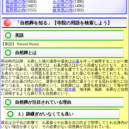
富山県の寺
(1604)
石川県の寺
(1380)
福井県の寺
(1687)
山梨県の寺
(1490)
長野県の寺
(1555)
岐阜県の寺
(2302)
「自然葬を知る」【寺院の用語を検索しよう】
英語
【英語】 Natural Burial
自然葬とは
明治時代以降、火葬した後の遺骨や遺灰は
お墓
を作って納骨することが一般
的であった。しかし現代では、お墓の購入はかなり高価なものとなり、また
少子化や高齢化、核家族化などでお墓を建ててもそのお墓を引き継いでくれ
る者がいないという問題も生まれている。また仮に引き継いでくれても、転
勤などで遠方のためお墓を建てても管理できないという問題も生じている。
そのためお墓の代わりに、遺骨や遺灰を自然に還そうとする流れが新たに出
来つつある。それを自然葬という。自然葬には、遺骨を粉末状にして海や空
や山にそのまま撒く
散骨
がある。他に
樹木葬
、海洋葬、風葬、水葬など自然
に回帰するような葬り方も自然葬という。
自然葬が注目されている理由
１）跡継ぎがいなくても良い
最近は少子化の影響で、お墓参りやお墓を次の代まで管理してくれる身内が
いない場合が多くなり、その必要がない自然葬が注目されている。