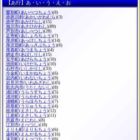
【あ行】あ・い・う・え・お
愛別町
(あいべつちょう)
(8)
赤井川村
(あかいがわむら)
(3)
赤平市
(あかびらし)
(15)
旭川市
(あさひかわし)
(89)
芦別市
(あしべつし)
(28)
足寄町
(あしょろちょう)
(7)
厚岸町
(あっけしちょう)
(14)
厚沢部町
(あっさぶちょう)
(6)
厚真町
(あつまちょう)
(4)
網走市
(あばしりし)
(15)
安平町
(あびらちょう)
(10)
池田町
(いけだちょう)
(10)
石狩市
(いしかりし)
(33)
今金町
(いまかねちょう)
(6)
岩内町
(いわないちょう)
(9)
岩見沢市
(いわみざわし)
(45)
歌志内市
(うたしないし)
(8)
浦臼町
(うらうすちょう)
(5)
浦河町
(うらかわちょう)
(6)
浦幌町
(うらほろちょう)
(7)
雨竜町
(うりゅうちょう)
(4)
枝幸町
(えさしちょう)
(12)
江差町
(えさしちょう)
(11)
恵庭市
(えにわし)
(8)
江別市
(えべつし)
(18)
えりも町
(えりもちょう)
(6)
遠軽町
(えんがるちょう)
(16)
遠別町
(えんべつちょう)
(6)