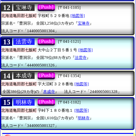
12
[Push]
宝琳寺
[〒041-1105]
北海道亀田郡七飯町
字桜町５２９番地
[地図等]
宗派名=『曹洞宗』
全国3,258位(3カ寺)の『
宝琳寺
』
法人コード=「1440005001304」
13
[Push]
法雲寺
[〒041-1121]
北海道亀田郡七飯町
大中山２丁目５番１号
[地図等]
宗派名=『曹洞宗』
全国79位(88カ寺)の『
法雲寺
』
法人コード=「4440005001326」
14
[Push]
本成寺
[〒041-1354]
北海道亀田郡七飯町
字大沼町３２８番地
[地図等]
全国386位(29カ寺)の『
本成寺
』
法人コード=「2440005001328」
15
[Push]
明林寺
[〒041-1102]
北海道亀田郡七飯町
字峠下１８０番地１
[地図等]
宗派名=『曹洞宗』
全国1,616位(7カ寺)の『
明林寺
』
法人コード=「3440005001327」