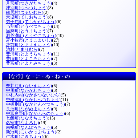
月形町
(つきがたちょう)
(4)
津別町
(つべつちょう)
(8)
鶴居村
(つるいむら)
(2)
天塩町
(てしおちょう)
(8)
弟子屈町
(てしかがちょう)
(6)
当別町
(とうべつちょう)
(14)
当麻町
(とうまちょう)
(7)
洞爺湖町
(とうやこちょう)
(10)
苫小牧市
(とまこまいし)
(27)
苫前町
(とままえちょう)
(10)
泊村
(とまりむら)
(7)
豊浦町
(とようらちょう)
(11)
豊頃町
(とよころちょう)
(7)
豊富町
(とよとみちょう)
(3)
【な行】な・に・ぬ・ね・の
奈井江町
(ないえちょう)
(6)
中川町
(なかがわちょう)
(3)
中札内村
(なかさつないむら)
(5)
中標津町
(なかしべつちょう)
(11)
中頓別町
(なかとんべつちょう)
(7)
長沼町
(ながぬまちょう)
(9)
中富良野町
(なかふらのちょう)
(6)
七飯町
(ななえちょう)
(15)
名寄市
(なよろし)
(19)
南幌町
(なんぽろちょう)
(5)
新冠町
(にいかっぷちょう)
(2)
仁木町
(にきちょう)
(6)