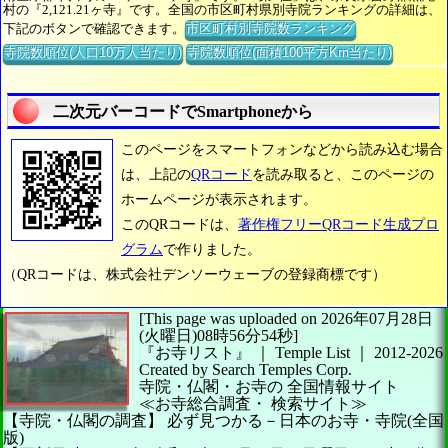
村の『2,121.21ヶ寺』です。全国の市区町村県別寺院ランキングの詳細は、
下記のボタンで確認できます。
市区町村別寺院数ランキング
寺院数順位(人口10万人当たり)
寺院数順位(面積100平方Km当たり)
二次元バーコードでSmartphoneから
このページをスマートフォンなどから読み込む場合
は、上記の
QRコード
を読み取ると、このページの
ホームページが表示されます。
このQRコードは、
著作権フリーQRコード生成プロ
グラム
で作りました。
（QRコードは、株式会社デンソーウェーブの登録商標です）
[This page was uploaded on 2026年07月28日
(火曜日)08時56分54秒]
『お寺リスト』 ｜ Temple List
｜
2012-2026
Created by
Search Temples Corp.
寺院・仏閣・お寺の
全国情報サイト
≪お寺総合調査・
検索サイト≫
【寺院・仏閣の調査】
必ず見つかる－日本のお寺・寺院(全国
版)