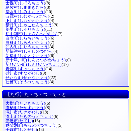
士幌町
(しほろちょう)
(8)
島牧村
(しままきむら)
(8)
清水町
(しみずちょう)
(10)
占冠村
(しむかっぷむら)
(2)
下川町
(しもかわちょう)
(4)
積丹町
(しゃこたんちょう)
(9)
斜里町
(しゃりちょう)
(11)
初山別村
(しょさんべつむら)
(7)
白老町
(しらおいちょう)
(6)
白糠町
(しらぬかちょう)
(7)
知内町
(しりうちちょう)
(4)
新篠津村
(しんしのつむら)
(4)
新得町
(しんとくちょう)
(6)
新十津川町
(しんとつかわちょう)
(6)
新ひだか町
(しんひだかちょう)
(17)
寿都町
(すっつちょう)
(14)
砂川市
(すながわし)
(9)
せたな町
(せたなちょう)
(22)
壮瞥町
(そうべつちょう)
(4)
【た行】た・ち・つ・て・と
大樹町
(たいきちょう)
(6)
鷹栖町
(たかすちょう)
(8)
滝川市
(たきかわし)
(18)
滝上町
(たきのうえちょう)
(6)
伊達市
(だてし)
(16)
秩父別町
(ちっぷべつちょう)
(5)
千歳市
(ちとせし)
(14)