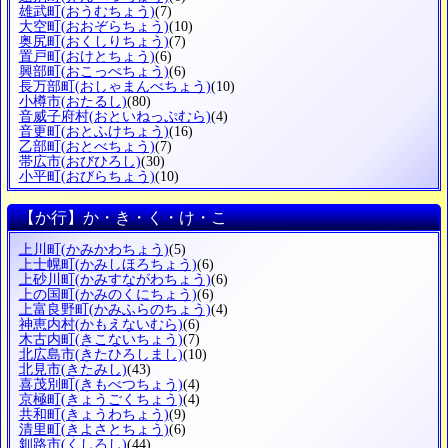
雄武町
(おうむちょう)
(7)
大空町
(おおぞらちょう)
(10)
奥尻町
(おくしりちょう)
(7)
置戸町
(おけとちょう)
(6)
興部町
(おこっぺちょう)
(6)
長万部町
(おしゃまんべちょう)
(10)
小樽市
(おたるし)
(80)
音威子府村
(おといねっぷむら)
(4)
音更町
(おとふけちょう)
(16)
乙部町
(おとべちょう)
(7)
帯広市
(おびひろし)
(30)
小平町
(おびらちょう)
(10)
【か行】か・き・く・け・こ
上川町
(かみかわちょう)
(5)
上士幌町
(かみしほろちょう)
(6)
上砂川町
(かみすながわちょう)
(6)
上の国町
(かみのくにちょう)
(6)
上富良野町
(かみふらのちょう)
(4)
神恵内村
(かもえないむら)
(6)
木古内町
(きこないちょう)
(7)
北広島市
(きたひろしまし)
(10)
北見市
(きたみし)
(43)
喜茂別町
(きもべつちょう)
(4)
京極町
(きょうごくちょう)
(4)
共和町
(きょうわちょう)
(9)
清里町
(きよさとちょう)
(6)
釧路市
(くしろし)
(44)