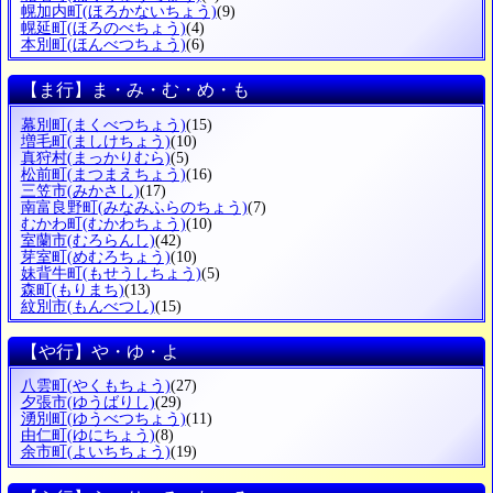
幌加内町
(ほろかないちょう)
(9)
幌延町
(ほろのべちょう)
(4)
本別町
(ほんべつちょう)
(6)
【ま行】ま・み・む・め・も
幕別町
(まくべつちょう)
(15)
増毛町
(ましけちょう)
(10)
真狩村
(まっかりむら)
(5)
松前町
(まつまえちょう)
(16)
三笠市
(みかさし)
(17)
南富良野町
(みなみふらのちょう)
(7)
むかわ町
(むかわちょう)
(10)
室蘭市
(むろらんし)
(42)
芽室町
(めむろちょう)
(10)
妹背牛町
(もせうしちょう)
(5)
森町
(もりまち)
(13)
紋別市
(もんべつし)
(15)
【や行】や・ゆ・よ
八雲町
(やくもちょう)
(27)
夕張市
(ゆうばりし)
(29)
湧別町
(ゆうべつちょう)
(11)
由仁町
(ゆにちょう)
(8)
余市町
(よいちちょう)
(19)