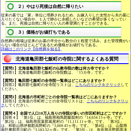
２）やはり死後は自然に帰りたい
従来の墓では「家」単位に埋葬されるため、お嫁入りした女性から夫の墓に
入りたくない場合や、１人で静かに永眠したいなどの希望が多くなってい
る。また、死後は自然に帰りたい人の希望満たすことができる。
３）価格がお値打ちである
自然葬の相場は従来のお墓の半分から数分の１程度で済み、また管理費がい
らない場合がほとんどであるため価格がお値打ちである。
詳細はこのリンク【自然葬を知る】
北海道亀田郡七飯町の寺院に関するよくある質問
【質問1】北海道亀田郡七飯町の仏教寺院の数は何カ寺ですか？
【回答1】北海道亀田郡七飯町の寺院数は、「15カ寺」です。
【質問2】亀田郡七飯町の全寺院一覧表はどこにありますか？
【回答2】亀田郡七飯町の全寺院リストは、
こちらのリンクをクリック
して
ください。
【質問3】北海道の市町村ごとの全寺院一覧表はどこにありますか？
【回答3】北海道の市町村ごとの全寺院リストは、
こちらのリンクをクリッ
ク
してください。
【質問４】全国で人口10万人当りの寺院が多いの市区町村はどこですか？
【回答４】「第1位」は、福島県相馬郡飯舘村の『14,634.15ヶ寺』です。
「第2位」は、福島県双葉郡葛尾村の『11,111.11ヶ寺』です。「第3位」
は、和歌山県伊都郡高野町の『3,669.45ヶ寺』です。「第4位」は、山梨県
南巨摩郡早川町の『3,183.52ヶ寺』です。「第5位」は、奈良県吉野郡黒滝