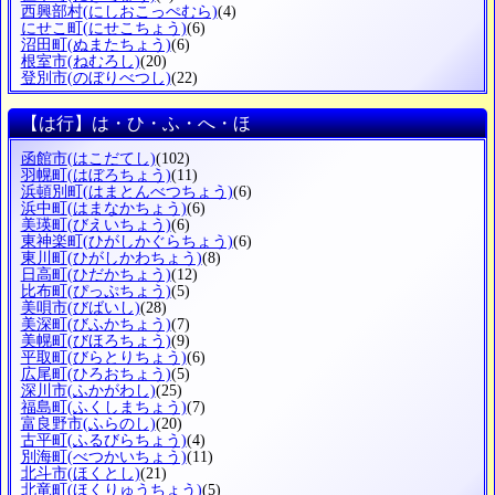
西興部村
(にしおこっぺむら)
(4)
にせこ町
(にせこちょう)
(6)
沼田町
(ぬまたちょう)
(6)
根室市
(ねむろし)
(20)
登別市
(のぼりべつし)
(22)
【は行】は・ひ・ふ・へ・ほ
函館市
(はこだてし)
(102)
羽幌町
(はぼろちょう)
(11)
浜頓別町
(はまとんべつちょう)
(6)
浜中町
(はまなかちょう)
(6)
美瑛町
(びえいちょう)
(6)
東神楽町
(ひがしかぐらちょう)
(6)
東川町
(ひがしかわちょう)
(8)
日高町
(ひだかちょう)
(12)
比布町
(ぴっぷちょう)
(5)
美唄市
(びばいし)
(28)
美深町
(びふかちょう)
(7)
美幌町
(びほろちょう)
(9)
平取町
(びらとりちょう)
(6)
広尾町
(ひろおちょう)
(5)
深川市
(ふかがわし)
(25)
福島町
(ふくしまちょう)
(7)
富良野市
(ふらのし)
(20)
古平町
(ふるびらちょう)
(4)
別海町
(べつかいちょう)
(11)
北斗市
(ほくとし)
(21)
北竜町
(ほくりゅうちょう)
(5)