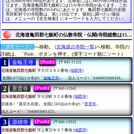
は76,660カ寺の寺院があります。北海道には2,340カ寺の寺院があ
ります。北海道亀田郡七飯町には15カ寺の寺院があります。これ
は、北海道の寺院数の0.64%にあたります。亀田郡七飯町の全国
市区町村での寺院数は、第1,116位です。個別に調べたい場合
は、メニューの【全文検索】にキーワードを入力してください。
北海道亀田郡七飯町の仏教寺院・仏閣(寺院総数は15カ
〔通常モード〕
へ移動。
[北海道の寺院一覧]
へ移動。寺院の
詳細は、「Push」ボタンを押す。(漢字コード順にソート)
1
[Push]
金輪王寺
[〒041-1122]
北海道亀田郡七飯町
字大川３９２番地
[地図等]
全国6,973位(1カ寺)の『
金輪王寺
』
法人コード=「6440005000458」
2
[Push]
景雲寺
[〒041-1354]
北海道亀田郡七飯町
字大沼町３２６番地
[地図等]
宗派名=『真宗大谷派』
全国2,585位(4カ寺)の『
景雲寺
』
法人コード=「7440005001323」
3
[Push]
源雄寺
[〒041-1353]
北海道亀田郡七飯町
字上軍川８０７番地
[地図等]