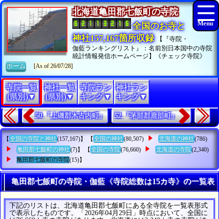
北海道亀田郡七飯町の寺院
全国のお寺と
神社157,167箇所収録
【『寺院・
伽藍ランキングリスト』：名前別日本国中の寺院
統計情報発信ホームページ】《チェック寺院》
ホーム
[As of 26/07/28]
寺院一覧
神社一覧
寺院ラン
神社ラン
(県別)▼
(県別)▼
キング▼
キング▼
50.『上磯郡木古内町』
52.『茅部郡鹿部町』
【
全国の寺院と神社
(157,167)】 【
全国の神社
(80,507)
北海道の神社
(786)
亀田郡七飯町の神社
(7)】 【
全国の寺院
(76,660)
北海道の寺院
(2,340)
亀田郡七飯町の寺院
(15)】
亀田郡七飯町の寺院・伽藍《寺院総数は15カ寺》の一覧表
下記のリストは、北海道亀田郡七飯町にある全寺院を一覧表形式
で表示したものです。「2026年04月29日」時点において、全国に