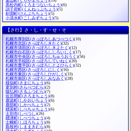
栗山町
(くりやまちょう)
(19)
黒松内町
(くろまつないちょう)
(6)
訓子府町
(くんねっぷちょう)
(5)
剣淵町
(けんぶちちょう)
(5)
小清水町
(こしみずちょう)
(5)
【さ行】さ・し・す・せ・そ
札幌市厚別区
(さっぽろしあつべつく)
(10)
札幌市北区
(さっぽろしきたく)
(32)
札幌市清田区
(さっぽろしきよたく)
(12)
札幌市白石区
(さっぽろししろいしく)
(17)
札幌市中央区
(さっぽろしちゅうおうく)
(56)
札幌市手稲区
(さっぽろしていねく)
(20)
札幌市豊平区
(さっぽろしとよひらく)
(32)
札幌市西区
(さっぽろしにしく)
(16)
札幌市東区
(さっぽろしひがしく)
(33)
札幌市南区
(さっぽろしみなみく)
(28)
様似町
(さまにちょう)
(6)
更別村
(さらべつむら)
(2)
猿払村
(さるふつむら)
(7)
佐呂間町
(さろまちょう)
(8)
鹿追町
(しかおいちょう)
(6)
鹿部町
(しかべちょう)
(2)
標茶町
(しべちゃちょう)
(6)
士別市
(しべつし)
(26)
標津町
(しべつちょう)
(4)
士幌町
(しほろちょう)
(8)
島牧村
(しままきむら)
(8)