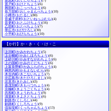
奥尻町
(おくしりちょう)
(7)
置戸町
(おけとちょう)
(6)
興部町
(おこっぺちょう)
(6)
長万部町
(おしゃまんべちょう)
(10)
小樽市
(おたるし)
(80)
音威子府村
(おといねっぷむら)
(4)
音更町
(おとふけちょう)
(16)
乙部町
(おとべちょう)
(7)
帯広市
(おびひろし)
(30)
小平町
(おびらちょう)
(10)
【か行】か・き・く・け・こ
上川町
(かみかわちょう)
(5)
上士幌町
(かみしほろちょう)
(6)
上砂川町
(かみすながわちょう)
(6)
上の国町
(かみのくにちょう)
(6)
上富良野町
(かみふらのちょう)
(4)
神恵内村
(かもえないむら)
(6)
木古内町
(きこないちょう)
(7)
北広島市
(きたひろしまし)
(10)
北見市
(きたみし)
(43)
喜茂別町
(きもべつちょう)
(4)
京極町
(きょうごくちょう)
(4)
共和町
(きょうわちょう)
(9)
清里町
(きよさとちょう)
(6)
釧路市
(くしろし)
(44)
釧路町
(くしろちょう)
(9)
倶知安町
(くっちゃんちょう)
(13)