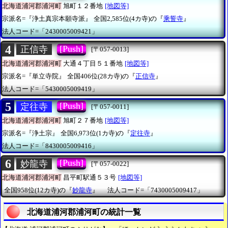
北海道浦河郡浦河町
旭町１２番地
[地図等]
宗派名=『浄土真宗本願寺派』
全国2,585位(4カ寺)の『
乘誓寺
』
法人コード=「2430005009421」
4
[Push]
正信寺
[〒057-0013]
北海道浦河郡浦河町
大通４丁目５１番地
[地図等]
宗派名=『単立寺院』
全国406位(28カ寺)の『
正信寺
』
法人コード=「5430005009419」
5
[Push]
定往寺
[〒057-0011]
北海道浦河郡浦河町
旭町２７番地
[地図等]
宗派名=『浄土宗』
全国6,973位(1カ寺)の『
定往寺
』
法人コード=「8430005009416」
6
[Push]
妙龍寺
[〒057-0022]
北海道浦河郡浦河町
昌平町駅通５３号
[地図等]
全国958位(12カ寺)の『
妙龍寺
』
法人コード=「7430005009417」
北海道浦河郡浦河町の統計一覧