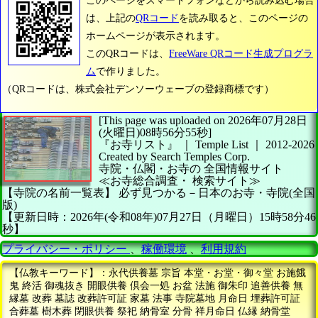
このページをスマートフォンなどから読み込む場合
は、上記の
QRコード
を読み取ると、このページの
ホームページが表示されます。
このQRコードは、
FreeWare QRコード生成プログラ
ム
で作りました。
（QRコードは、株式会社デンソーウェーブの登録商標です）
[This page was uploaded on 2026年07月28日
(火曜日)08時56分55秒]
『お寺リスト』 ｜ Temple List
｜
2012-2026
Created by
Search Temples Corp.
寺院・仏閣・お寺の
全国情報サイト
≪お寺総合調査・
検索サイト≫
【寺院の名前一覧表】
必ず見つかる－日本のお寺・寺院(全国
版)
【更新日時：2026年(令和08年)07月27日（月曜日）15時58分46
秒】
プライバシー・ポリシー
、
稼働環境
、
利用規約
【仏教キーワード】：永代供養墓 宗旨 本堂・お堂・御々堂 お施餓
鬼 終活 御魂抜き 開眼供養 倶会一処 お盆 法施 御朱印 追善供養 無
縁墓 改葬 墓誌 改葬許可証 家墓 法事 寺院墓地 月命日 埋葬許可証
合葬墓 樹木葬 閉眼供養 祭祀 納骨室 分骨 祥月命日 仏縁 納骨堂