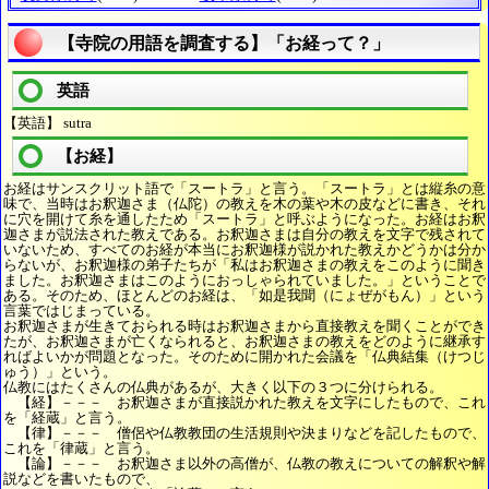
【寺院の用語を調査する】「お経って？」
英語
【英語】 sutra
【お経】
お経はサンスクリット語で「スートラ」と言う。「スートラ」とは縦糸の意
味で、当時はお釈迦さま（仏陀）の教えを木の葉や木の皮などに書き、それ
に穴を開けて糸を通したため「スートラ」と呼ぶようになった。お経はお釈
迦さまが説法された教えである。お釈迦さまは自分の教えを文字で残されて
いないため、すべてのお経が本当にお釈迦様が説かれた教えかどうかは分か
らないが、お釈迦様の弟子たちが「私はお釈迦さまの教えをこのように聞き
ました。お釈迦さまはこのようにおっしゃられていました。」ということで
ある。そのため、ほとんどのお経は、「如是我聞（にょぜがもん）」という
言葉ではじまっている。
お釈迦さまが生きておられる時はお釈迦さまから直接教えを聞くことができ
たが、お釈迦さまが亡くなられると、お釈迦さまの教えをどのように継承す
ればよいかが問題となった。そのために開かれた会議を「仏典結集（けつじ
ゅう）」という。
仏教にはたくさんの仏典があるが、大きく以下の３つに分けられる。
【経】－－－ お釈迦さまが直接説かれた教えを文字にしたもので、これ
を「経蔵」と言う。
【律】－－－ 僧侶や仏教教団の生活規則や決まりなどを記したもので、
これを「律蔵」と言う。
【論】－－－ お釈迦さま以外の高僧が、仏教の教えについての解釈や解
説などを書いたもので、