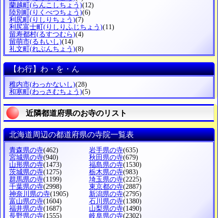
蘭越町
(らんこしちょう)
(12)
陸別町
(りくべつちょう)
(6)
利尻町
(りしりちょう)
(7)
利尻富士町
(りしりふじちょう)
(11)
留寿都村
(るすつむら)
(4)
留萌市
(るもいし)
(14)
礼文町
(れぶんちょう)
(8)
【わ行】わ・を・ん
稚内市
(わっかないし)
(28)
和寒町
(わっさむちょう)
(5)
近隣都道府県のお寺のリスト
北海道周辺の都道府県の寺院一覧表
青森県の寺
(462)
岩手県の寺
(635)
宮城県の寺
(940)
秋田県の寺
(679)
山形県の寺
(1473)
福島県の寺
(1530)
茨城県の寺
(1275)
栃木県の寺
(983)
群馬県の寺
(1199)
埼玉県の寺
(2225)
千葉県の寺
(2998)
東京都の寺
(2887)
神奈川県の寺
(1905)
新潟県の寺
(2795)
富山県の寺
(1604)
石川県の寺
(1380)
福井県の寺
(1687)
山梨県の寺
(1490)
長野県の寺
(1555)
岐阜県の寺
(2302)