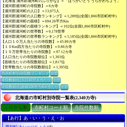
【北海道 浦河郡浦河町のふりがな】＝「ほっかいどう うらかわちょう」
【浦河郡浦河町の寺院数】＝6カ寺
【浦河郡浦河町の人口】＝13,075人
【浦河郡浦河町の人口数ランキング】＝1,289位(全国1,866市区町村中)
【浦河郡浦河町の面積】＝694.26平方Km
【浦河郡浦河町の面積ランキング】＝102位(全国1,866市区町村中)
【浦河郡浦河町の世帯数】＝6,178世帯
【浦河郡浦河町の世帯数ランキング】＝1,185位(全国1,866市区町村中)
【人口１０万人当たりの寺院数】＝45.89カ寺
【１０Km四方当たりの寺院数】＝0.86カ寺
【１０万世帯当たりの寺院数】＝97.12カ寺
【人口当たりの寺院数順位】＝1,303位
【面積当たりの寺院数順位】＝1,817位
【世帯数当たりの寺院数順位】＝1,395位
市区町村別寺院数ランキング
別窓
寺院数順位(人口10万人当たり)
別窓
寺院数順位(面積100平方Km当たり)
別窓
北海道の市町村別寺院一覧表(2,340カ寺)
ぶりがな順
市町村コード順
寺院件数順
【あ行】あ・い・う・え・お
愛別町
(あいべつちょう)
(8)