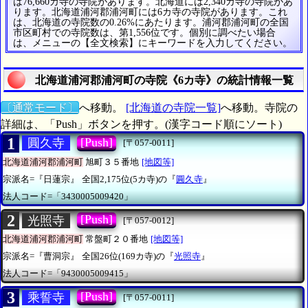
は76,660カ寺の寺院があります。北海道には2,340カ寺の寺院があ
ります。北海道浦河郡浦河町には6カ寺の寺院があります。これ
は、北海道の寺院数の0.26%にあたります。浦河郡浦河町の全国
市区町村での寺院数は、第1,556位です。個別に調べたい場合
は、メニューの【全文検索】にキーワードを入力してください。
北海道浦河郡浦河町の寺院《6カ寺》の統計情報一覧
〔通常モード〕
へ移動。
[北海道の寺院一覧]
へ移動。寺院の
詳細は、「Push」ボタンを押す。(漢字コード順にソート)
1
[Push]
圓久寺
[〒057-0011]
北海道浦河郡浦河町
旭町３５番地
[地図等]
宗派名=『日蓮宗』
全国2,175位(5カ寺)の『
圓久寺
』
法人コード=「3430005009420」
2
[Push]
光照寺
[〒057-0012]
北海道浦河郡浦河町
常盤町２０番地
[地図等]
宗派名=『曹洞宗』
全国26位(169カ寺)の『
光照寺
』
法人コード=「9430005009415」
3
[Push]
乘誓寺
[〒057-0011]