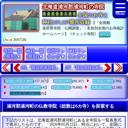
北海道浦河郡浦河町の寺院
全国のお寺と
神社157,167箇所収録
【『全国都
道府県寺院・仏閣調査』：名前別全国のお寺統計
ホームページ】《チェック寺院》
ホーム
[As of 26/07/28]
寺院一覧
神社一覧
寺院ラン
神社ラン
(県別)▼
(県別)▼
キング▼
キング▼
155.『新冠郡新冠町』
157.『様似郡様似町』
【
全国の寺院と神社
(157,167)】 【
全国の神社
(80,507)
北海道の神社
(786)
浦河郡浦河町の神社
(4)】 【
全国の寺院
(76,660)
北海道の寺院
(2,340)
浦河郡浦河町の寺院
(6)】
浦河郡浦河町の仏教寺院《総数は6カ寺》を探索する
下記のリストは、北海道浦河郡浦河町にある全寺院を一覧表形式
で表示したものです。「2026年05月22日」時点において、全国に