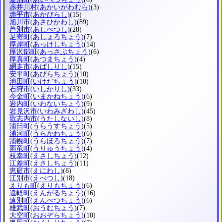
赤井川村
(あかいがわむら)
(3)
赤平市
(あかびらし)
(15)
旭川市
(あさひかわし)
(89)
芦別市
(あしべつし)
(28)
足寄町
(あしょろちょう)
(7)
厚岸町
(あっけしちょう)
(14)
厚沢部町
(あっさぶちょう)
(6)
厚真町
(あつまちょう)
(4)
網走市
(あばしりし)
(15)
安平町
(あびらちょう)
(10)
池田町
(いけだちょう)
(10)
石狩市
(いしかりし)
(33)
今金町
(いまかねちょう)
(6)
岩内町
(いわないちょう)
(9)
岩見沢市
(いわみざわし)
(45)
歌志内市
(うたしないし)
(8)
浦臼町
(うらうすちょう)
(5)
浦河町
(うらかわちょう)
(6)
浦幌町
(うらほろちょう)
(7)
雨竜町
(うりゅうちょう)
(4)
枝幸町
(えさしちょう)
(12)
江差町
(えさしちょう)
(11)
恵庭市
(えにわし)
(8)
江別市
(えべつし)
(18)
えりも町
(えりもちょう)
(6)
遠軽町
(えんがるちょう)
(16)
遠別町
(えんべつちょう)
(6)
雄武町
(おうむちょう)
(7)
大空町
(おおぞらちょう)
(10)