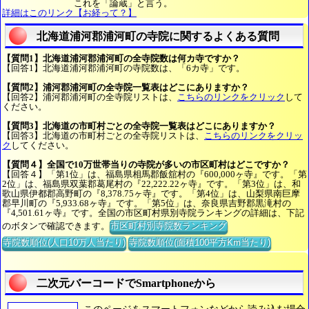
これを「論蔵」と言う。
詳細はこのリンク【お経って？】
北海道浦河郡浦河町の寺院に関するよくある質問
【質問1】北海道浦河郡浦河町の全寺院数は何カ寺ですか？
【回答1】北海道浦河郡浦河町の寺院数は、「6カ寺」です。
【質問2】浦河郡浦河町の全寺院一覧表はどこにありますか？
【回答2】浦河郡浦河町の全寺院リストは、
こちらのリンクをクリック
して
ください。
【質問3】北海道の市町村ごとの全寺院一覧表はどこにありますか？
【回答3】北海道の市町村ごとの全寺院リストは、
こちらのリンクをクリッ
ク
してください。
【質問４】全国で10万世帯当りの寺院が多いの市区町村はどこですか？
【回答４】「第1位」は、福島県相馬郡飯舘村の『600,000ヶ寺』です。「第
2位」は、福島県双葉郡葛尾村の『22,222.22ヶ寺』です。「第3位」は、和
歌山県伊都郡高野町の『8,378.75ヶ寺』です。「第4位」は、山梨県南巨摩
郡早川町の『5,933.68ヶ寺』です。「第5位」は、奈良県吉野郡黒滝村の
『4,501.61ヶ寺』です。全国の市区町村県別寺院ランキングの詳細は、下記
のボタンで確認できます。
市区町村別寺院数ランキング
寺院数順位(人口10万人当たり)
寺院数順位(面積100平方Km当たり)
二次元バーコードでSmartphoneから