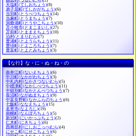
鶴居村
(つるいむら)
(2)
天塩町
(てしおちょう)
(8)
弟子屈町
(てしかがちょう)
(6)
当別町
(とうべつちょう)
(14)
当麻町
(とうまちょう)
(7)
洞爺湖町
(とうやこちょう)
(10)
苫小牧市
(とまこまいし)
(27)
苫前町
(とままえちょう)
(10)
泊村
(とまりむら)
(7)
豊浦町
(とようらちょう)
(11)
豊頃町
(とよころちょう)
(7)
豊富町
(とよとみちょう)
(3)
【な行】な・に・ぬ・ね・の
奈井江町
(ないえちょう)
(6)
中川町
(なかがわちょう)
(3)
中札内村
(なかさつないむら)
(5)
中標津町
(なかしべつちょう)
(11)
中頓別町
(なかとんべつちょう)
(7)
長沼町
(ながぬまちょう)
(9)
中富良野町
(なかふらのちょう)
(6)
七飯町
(ななえちょう)
(15)
名寄市
(なよろし)
(19)
南幌町
(なんぽろちょう)
(5)
新冠町
(にいかっぷちょう)
(2)
仁木町
(にきちょう)
(6)
西興部村
(にしおこっぺむら)
(4)
にせこ町
(にせこちょう)
(6)