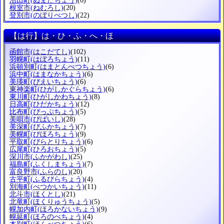
沼田町
(ぬまたちょう)
(6)
根室市
(ねむろし)
(20)
登別市
(のぼりべつし)
(22)
【は行】は・ひ・ふ・へ・ほ
函館市
(はこだてし)
(102)
羽幌町
(はぼろちょう)
(11)
浜頓別町
(はまとんべつちょう)
(6)
浜中町
(はまなかちょう)
(6)
美瑛町
(びえいちょう)
(6)
東神楽町
(ひがしかぐらちょう)
(6)
東川町
(ひがしかわちょう)
(8)
日高町
(ひだかちょう)
(12)
比布町
(ぴっぷちょう)
(5)
美唄市
(びばいし)
(28)
美深町
(びふかちょう)
(7)
美幌町
(びほろちょう)
(9)
平取町
(びらとりちょう)
(6)
広尾町
(ひろおちょう)
(5)
深川市
(ふかがわし)
(25)
福島町
(ふくしまちょう)
(7)
富良野市
(ふらのし)
(20)
古平町
(ふるびらちょう)
(4)
別海町
(べつかいちょう)
(11)
北斗市
(ほくとし)
(21)
北竜町
(ほくりゅうちょう)
(5)
幌加内町
(ほろかないちょう)
(9)
幌延町
(ほろのべちょう)
(4)