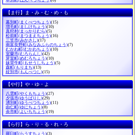
本別町
(ほんべつちょう)
(6)
【ま行】ま・み・む・め・も
幕別町
(まくべつちょう)
(15)
増毛町
(ましけちょう)
(10)
真狩村
(まっかりむら)
(5)
松前町
(まつまえちょう)
(16)
三笠市
(みかさし)
(17)
南富良野町
(みなみふらのちょう)
(7)
むかわ町
(むかわちょう)
(10)
室蘭市
(むろらんし)
(42)
芽室町
(めむろちょう)
(10)
妹背牛町
(もせうしちょう)
(5)
森町
(もりまち)
(13)
紋別市
(もんべつし)
(15)
【や行】や・ゆ・よ
八雲町
(やくもちょう)
(27)
夕張市
(ゆうばりし)
(29)
湧別町
(ゆうべつちょう)
(11)
由仁町
(ゆにちょう)
(8)
余市町
(よいちちょう)
(19)
【ら行】ら・り・る・れ・ろ
羅臼町
(らうすちょう)
(3)