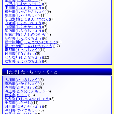
清水町
(しみずちょう)
(10)
占冠村
(しむかっぷむら)
(2)
下川町
(しもかわちょう)
(4)
積丹町
(しゃこたんちょう)
(9)
斜里町
(しゃりちょう)
(11)
初山別村
(しょさんべつむら)
(7)
白老町
(しらおいちょう)
(6)
白糠町
(しらぬかちょう)
(7)
知内町
(しりうちちょう)
(4)
新篠津村
(しんしのつむら)
(4)
新得町
(しんとくちょう)
(6)
新十津川町
(しんとつかわちょう)
(6)
新ひだか町
(しんひだかちょう)
(17)
寿都町
(すっつちょう)
(14)
砂川市
(すながわし)
(9)
せたな町
(せたなちょう)
(22)
壮瞥町
(そうべつちょう)
(4)
【た行】た・ち・つ・て・と
大樹町
(たいきちょう)
(6)
鷹栖町
(たかすちょう)
(8)
滝川市
(たきかわし)
(18)
滝上町
(たきのうえちょう)
(6)
伊達市
(だてし)
(16)
秩父別町
(ちっぷべつちょう)
(5)
千歳市
(ちとせし)
(14)
月形町
(つきがたちょう)
(4)
津別町
(つべつちょう)
(8)