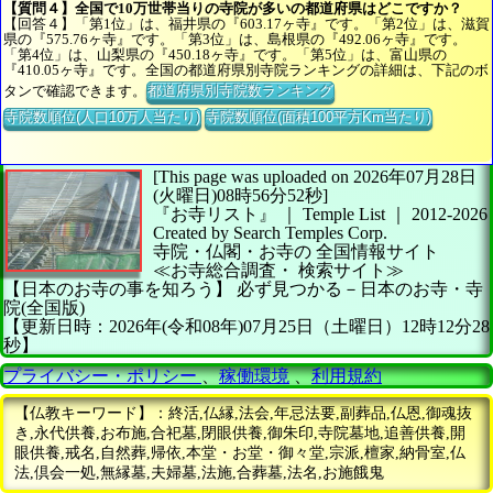
【質問４】全国で10万世帯当りの寺院が多いの都道府県はどこですか？
【回答４】「第1位」は、福井県の『603.17ヶ寺』です。「第2位」は、滋賀
県の『575.76ヶ寺』です。「第3位」は、島根県の『492.06ヶ寺』です。
「第4位」は、山梨県の『450.18ヶ寺』です。「第5位」は、富山県の
『410.05ヶ寺』です。全国の都道府県別寺院ランキングの詳細は、下記のボ
タンで確認できます。
都道府県別寺院数ランキング
寺院数順位(人口10万人当たり)
寺院数順位(面積100平方Km当たり)
[This page was uploaded on 2026年07月28日
(火曜日)08時56分52秒]
『お寺リスト』 ｜ Temple List
｜
2012-2026
Created by
Search Temples Corp.
寺院・仏閣・お寺の
全国情報サイト
≪お寺総合調査・
検索サイト≫
【日本のお寺の事を知ろう】
必ず見つかる－日本のお寺・寺
院(全国版)
【更新日時：2026年(令和08年)07月25日（土曜日）12時12分28
秒】
プライバシー・ポリシー
、
稼働環境
、
利用規約
【仏教キーワード】：終活,仏縁,法会,年忌法要,副葬品,仏恩,御魂抜
き,永代供養,お布施,合祀墓,閉眼供養,御朱印,寺院墓地,追善供養,開
眼供養,戒名,自然葬,帰依,本堂・お堂・御々堂,宗派,檀家,納骨室,仏
法,倶会一処,無縁墓,夫婦墓,法施,合葬墓,法名,お施餓鬼