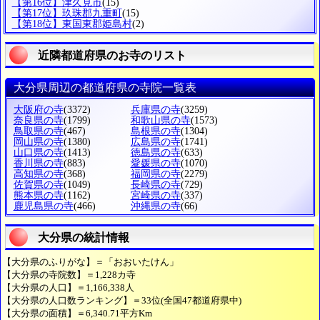
【第16位】津久見市
(15)
【第17位】玖珠郡九重町
(15)
【第18位】東国東郡姫島村
(2)
近隣都道府県のお寺のリスト
大分県周辺の都道府県の寺院一覧表
大阪府の寺
(3372)
兵庫県の寺
(3259)
奈良県の寺
(1799)
和歌山県の寺
(1573)
鳥取県の寺
(467)
島根県の寺
(1304)
岡山県の寺
(1380)
広島県の寺
(1741)
山口県の寺
(1413)
徳島県の寺
(633)
香川県の寺
(883)
愛媛県の寺
(1070)
高知県の寺
(368)
福岡県の寺
(2279)
佐賀県の寺
(1049)
長崎県の寺
(729)
熊本県の寺
(1162)
宮崎県の寺
(337)
鹿児島県の寺
(466)
沖縄県の寺
(66)
大分県の統計情報
【大分県のふりがな】＝「おおいたけん」
【大分県の寺院数】＝1,228カ寺
【大分県の人口】＝1,166,338人
【大分県の人口数ランキング】＝33位(全国47都道府県中)
【大分県の面積】＝6,340.71平方Km