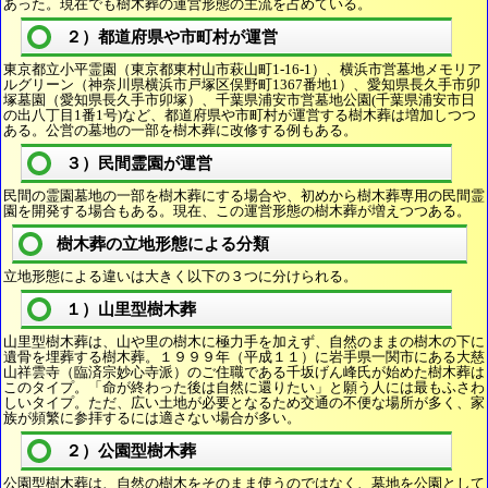
あった。現在でも樹木葬の運営形態の主流を占めている。
２）都道府県や市町村が運営
東京都立小平霊園（東京都東村山市萩山町1-16-1）、横浜市営墓地メモリア
ルグリーン（神奈川県横浜市戸塚区俣野町1367番地1）、愛知県長久手市卯
塚墓園（愛知県長久手市卯塚）、千葉県浦安市営墓地公園(千葉県浦安市日
の出八丁目1番1号)など、都道府県や市町村が運営する樹木葬は増加しつつ
ある。公営の墓地の一部を樹木葬に改修する例もある。
３）民間霊園が運営
民間の霊園墓地の一部を樹木葬にする場合や、初めから樹木葬専用の民間霊
園を開発する場合もある。現在、この運営形態の樹木葬が増えつつある。
樹木葬の立地形態による分類
立地形態による違いは大きく以下の３つに分けられる。
１）山里型樹木葬
山里型樹木葬は、山や里の樹木に極力手を加えず、自然のままの樹木の下に
遺骨を埋葬する樹木葬。１９９９年（平成１１）に岩手県一関市にある大慈
山祥雲寺（臨済宗妙心寺派）のご住職である千坂げん峰氏が始めた樹木葬は
このタイプ。「命が終わった後は自然に還りたい」と願う人には最もふさわ
しいタイプ。ただ、広い土地が必要となるため交通の不便な場所が多く、家
族が頻繁に参拝するには適さない場合が多い。
２）公園型樹木葬
公園型樹木葬は、自然の樹木をそのまま使うのではなく、墓地を公園として