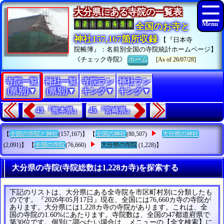
大分県にある寺院の一覧表
全国のお寺と
神社157,167箇所収録
【『日本寺
院帳簿』：名前別全国の寺院統計ホームページ】
《チェック寺院》
ホーム
[As of 26/07/28]
寺院一覧
神社一覧
寺院ラン
神社ラン
(県別)▼
(県別)▼
キング▼
キング▼
43.『熊本県』
45.『宮崎県』
【
全国の寺院と神社
(157,167)】 【
全国の神社
(80,507)
大分県の神社
(2,091)】 【
全国の寺院
(76,660)
大分県の寺院
(1,228)】
大分県の寺院(寺院総数は1,228カ寺)を探索する
下記のリストは、大分県にある全寺院を市区町村別に分類したも
のです。『2026年05月17日』現在、全国には76,660カ寺の寺院が
あります。大分県には1,228カ寺の寺院があります。これは、全
国の寺院の1.60%にあたります。寺院数は、全国の47都道府県で
第30位です。個別に調べたい場合は、メニューの【全文検索】に