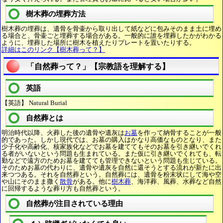
樹木葬の埋葬方法
樹木葬の埋葬は、遺骨を骨壷から取り出して紙などに包みそのまま土に埋め
る場合と、骨壷ごと埋葬する場合がある。一般的に誰を埋葬したかがわかる
ように、埋葬した場所に樹木を植えたりプレートを置いたりする。
詳細はこのリンク【樹木葬って？】
「自然葬って？」【宗教語を理解する】
英語
【英語】 Natural Burial
自然葬とは
明治時代以降、火葬した後の遺骨や遺灰は
お墓
を作って納骨することが一般
的であった。しかし現代では、お墓の購入はかなり高価なものとなり、また
少子化や高齢化、核家族化などでお墓を建ててもそのお墓を引き継いでくれ
る者がいないという問題も生まれている。また仮に引き継いでくれても、転
勤などで遠方のためお墓を建てても管理できないという問題も生じている。
そのためお墓の代わりに、遺骨や遺灰を自然に還そうとする流れが新たに出
来つつある。それを自然葬という。自然葬には、遺骨を粉末状にして海や空
や山にそのまま撒く
散骨
がある。他に
樹木葬
、海洋葬、風葬、水葬など自然
に回帰するような葬り方も自然葬という。
自然葬が注目されている理由