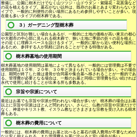
整備し、公園に樹木だけでなく山ツツジ・山ドウダン・紫陽花・花菖蒲など
の花を植えるタイプ。墓石がない以外は、既存のお墓とあまり変わらないタ
イプで、一般的に利便性の良い場所にあるため参拝しやすいことが多い。現
在最も多いタイプの樹木葬である。
３）ガーデニング型樹木葬
公園型と区別が難しい場合もあるが、一般的に土地の価格が高い東京の都心
や大都市の中心部に見られる樹木葬で、狭い土地に季節の折々の花を植え、
その近くに埋葬スペースを設けるタイプ。一般的に駅から近い便利な場所に
あるため、参拝する人が気軽に訪れることができる特徴がある。
樹木葬墓地の使用期間
樹木葬墓地の使用期間は墓地によって異なるが、一般的には管理費は不要で
使用期間は１０年、２０年、３０年と決まられている場合が多い。その場合
は、期間が終了した後は遺骨が合同墓や集合墓へ移されることが一般的であ
る。管理費が必要となる場合は、一般のお墓と同様に管理費を払い続ければ
永代で使用し続けることが出来る所も多数ある。
宗旨や宗派について
最近はお墓でも宗旨や宗派が問われない場合が多いが、樹木葬の場合はお墓
以上に宗旨や宗派はほとんど問われない。さらに、仏教の宗旨や宗派だけで
なく、神道やキリスト教、イスラム教などさまざまな宗教を受け入れる樹木
葬もある。
樹木葬の費用について
一般的には、樹木葬の費用はお墓と比べると墓石の購入費用が不要なためか
なり安く抑えられる。また管理費もお墓に比べると安い場合が多い。