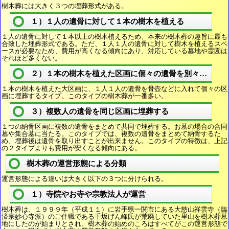
樹木葬には大きく３つの埋葬形式がある。
１）１人の遺骨に対して１本の樹木を植える
１人の遺骨に対して１本以上の樹木植えるため、本来の樹木葬の趣旨に最も
合致した埋葬形式である。ただ、１人１人の遺骨に対して樹木を植えるスペ
ースが必要なため、費用が高くなる傾向にあり、対応している墓地や霊園は
それほど多くない。
２）１本の樹木を植えた区画に個々の遺骨を別々に埋葬
１本の樹木を植えた大区画に、１人１人の遺骨を骨壺などに入れて個々の区
画に埋葬するタイプ。このタイプの樹木葬が一番多い。
３）複数人の遺骨を同じ区画に埋葬する
１つの納骨区画に複数の遺骨をまとめて共同で埋葬する。お墓の場合の合同
墓や集合墓に当たる。このタイプでは、複数の遺骨をまとめて納骨するた
め、埋葬後は遺骨を取り出すことが出来ません。このタイプの特徴は、上記
の２タイプよりも費用が安くなる傾向にある。
樹木葬の運営形態による分類
運営形態による違いは大きく以下の３つに分けられる。
１）寺院やお寺や宗教法人が運営
樹木葬は、１９９９年（平成１１）に岩手県一関市にある大慈山祥雲寺（臨
済宗妙心寺派）のご住職である千坂げん峰氏が荒廃していた里山を樹木葬墓
地にしたのが始まりとされ、樹木葬の始めのころはすべてがこの運営形態で