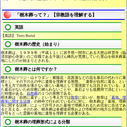
「樹木葬って？」【宗教語を理解する】
英語
【英語】 Trees Burial
樹木葬の歴史（始まり）
樹木葬は、１９９９年（平成１１）に岩手県一関市にある大慈山祥雲寺（臨
済宗妙心寺派）のご住職である千坂げん峰氏が荒廃していた里山を樹木葬墓
地にしたのが始まりとされる。
樹木葬とは何ですか？
樹木や山ツツジ・山ドウダン・紫陽花・花菖蒲などの花を墓石の代わりに墓
標とし、その下の土の中に遺骨を埋葬する形態。「遺骨が自然に還る」とい
う考え方で自然を壊さない新しい墓地として環境面でも注目されている。ま
た墓石がないため宗教に縛られないことや、墓石よりも低費用で済むといっ
た特徴がある。
自然葬
の１つの形態である。
樹木葬は「自然に還す」という考え方では
散骨
に近いが、散骨は「
墓地、埋
葬等に関する法律
」の枠外で行われているのに対し、樹木葬は「墓地、埋葬
等に関する法律」によって許可された墓地で埋葬されるため完全に合法であ
ると言える。そのため、樹木葬は各都道府県および市町村の地方公共団体の
許可をとった霊園や墓地に遺骨を埋葬する必要がある。
樹木葬の埋葬形式による分類