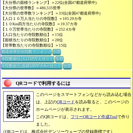
【大分県の面積ランキング】＝22位(全国47都道府県中)
【大分県の世帯数】＝486,535世帯
【大分県の世帯数ランキング】＝33位(全国47都道府県中)
【人口１０万人当たりの寺院数】＝105.29カ寺
【１０Km四方当たりの寺院数】＝19.37カ寺
【１０万世帯当たりの寺院数】＝252.4カ寺
【人口当たりの寺院数順位】＝15位
【面積当たりの寺院数順位】＝28位
【世帯数当たりの寺院数順位】＝15位
都道府県別寺院数ランキング
別窓
寺院数順位(人口10万人当たり)
別窓
寺院数順位(面積100平方Km当たり)
別窓
QRコードで利用するには
このページをスマートフォンなどから読み込む場合
は、上記の
QRコード
を読み取ると、このページの
ホームページが表示されます。
このQRコードは、
フリーQRコード作成Tool
で作り
ました。
（QRコードは、株式会社デンソーウェーブの登録商標です）