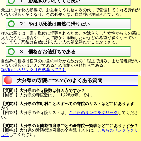
１）跡継ぎがいなくても良い
最近は少子化の影響で、お墓参りやお墓を次の代まで管理してくれる身内が
いない場合が多くなり、その必要がない自然葬が注目されている。
２）やはり死後は自然に帰りたい
従来の墓では「家」単位に埋葬されるため、お嫁入りした女性から夫の墓に
入りたくない場合や、１人で静かに永眠したいなどの希望が多くなってい
る。また、死後は自然に帰りたい人の希望満たすことができる。
３）価格がお値打ちである
自然葬の相場は従来のお墓の半分から数分の１程度で済み、また管理費がい
らない場合がほとんどであるため価格がお値打ちである。
詳細はこのリンク【自然葬って？】
大分県の寺院についてのよくある質問
【質問1】大分県の全寺院数は何カ寺ですか？
【回答1】大分県の寺院数は、「1,228カ寺」です。
【質問2】大分県の市町村ごとのすべての寺院のリストはどこにあります
か？
【回答2】大分県の全寺院リストは、
こちらのリンクをクリック
してくださ
い。
【質問3】大分県の近隣都道府県ごとの全寺院一覧表はどこにありますか？
【回答3】大分県の近隣都道府県の全寺院リストは、
こちらのリンクをクリ
ック
してください。