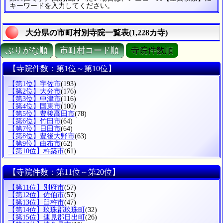
キーワードを入力してください。
大分県の市町村別寺院一覧表(1,228カ寺)
ぶりがな順
市町村コード順
寺院件数順
【寺院件数：第1位～第10位】
【第1位】宇佐市
(193)
【第2位】大分市
(176)
【第3位】中津市
(116)
【第4位】国東市
(100)
【第5位】豊後高田市
(78)
【第6位】竹田市
(64)
【第7位】日田市
(64)
【第8位】豊後大野市
(63)
【第9位】由布市
(62)
【第10位】杵築市
(61)
【寺院件数：第11位～第20位】
【第11位】別府市
(57)
【第12位】佐伯市
(57)
【第13位】臼杵市
(47)
【第14位】玖珠郡玖珠町
(32)
【第15位】速見郡日出町
(26)