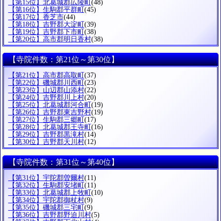
【第15位】北葛城郡広陵町
(48)
【第16位】生駒郡平群町
(45)
【第17位】香芝市
(44)
【第18位】吉野郡大淀町
(39)
【第19位】吉野郡下市町
(38)
【第20位】高市郡明日香村
(38)
【寺院件数：第21位～第30位】
【第21位】高市郡高取町
(37)
【第22位】磯城郡川西町
(23)
【第23位】山辺郡山添村
(22)
【第24位】吉野郡川上村
(20)
【第25位】北葛城郡河合町
(19)
【第26位】吉野郡東吉野村
(19)
【第27位】生駒郡三郷町
(17)
【第28位】北葛城郡王寺町
(16)
【第29位】吉野郡黒滝村
(14)
【第30位】吉野郡天川村
(12)
【寺院件数：第31位～第40位】
【第31位】宇陀郡曽爾村
(11)
【第32位】生駒郡安堵町
(11)
【第33位】北葛城郡上牧町
(10)
【第34位】宇陀郡御杖村
(9)
【第35位】磯城郡三宅町
(9)
【第36位】吉野郡野迫川村
(5)