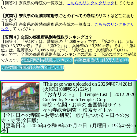
【回答2】奈良県の寺院の一覧表は、
こちらのリンクをクリック
してくださ
い。
【質問3】奈良県の近隣都道府県ごとのすべての寺院のリストはどこにあり
ますか？
【回答3】奈良県の近隣都道府県の寺院の一覧表は、
こちらのリンクをクリ
ック
してください。
【質問４】全国の都道府県別寺院数ランキングは？
【回答４】「第1位」は、愛知県の『4,668ヶ寺』です。「第2位」は、大阪
府の『3,372ヶ寺』です。「第3位」は、兵庫県の『3,259ヶ寺』です。「第4
位」は、滋賀県の『3,095ヶ寺』です。「第5位」は、京都府の『3,031ヶ
寺』です。全国の都道府県別寺院ランキングの詳細は、下記のボタンで確認
できます。
都道府県別寺院数ランキング
寺院数順位(人口10万人当たり)
寺院数順位(面積100平方Km当たり)
[This page was uploaded on 2026年07月28日
(火曜日)08時56分52秒]
『お寺リスト』 ｜ Temple List
｜
2012-2026
Created by
Search Temples Corp.
寺院・仏閣・お寺の
全国情報サイト
≪お寺総合調査・
検索サイト≫
【全国日本の寺院－お寺の研究】
必ず見つかる－日本のお
寺・寺院(全国版)
【更新日時：2026年(令和08年)07月27日（月曜日）19時47分25
秒】