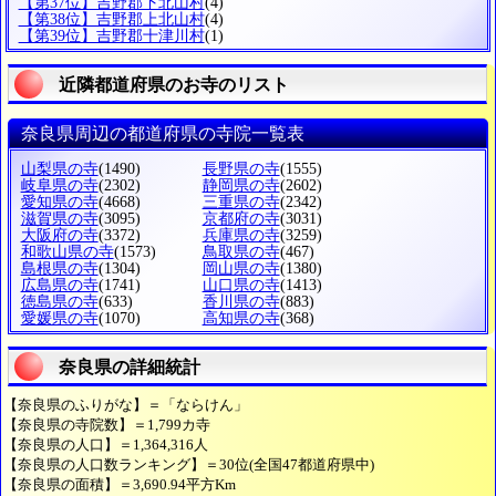
【第37位】吉野郡下北山村
(4)
【第38位】吉野郡上北山村
(4)
【第39位】吉野郡十津川村
(1)
近隣都道府県のお寺のリスト
奈良県周辺の都道府県の寺院一覧表
山梨県の寺
(1490)
長野県の寺
(1555)
岐阜県の寺
(2302)
静岡県の寺
(2602)
愛知県の寺
(4668)
三重県の寺
(2342)
滋賀県の寺
(3095)
京都府の寺
(3031)
大阪府の寺
(3372)
兵庫県の寺
(3259)
和歌山県の寺
(1573)
鳥取県の寺
(467)
島根県の寺
(1304)
岡山県の寺
(1380)
広島県の寺
(1741)
山口県の寺
(1413)
徳島県の寺
(633)
香川県の寺
(883)
愛媛県の寺
(1070)
高知県の寺
(368)
奈良県の詳細統計
【奈良県のふりがな】＝「ならけん」
【奈良県の寺院数】＝1,799カ寺
【奈良県の人口】＝1,364,316人
【奈良県の人口数ランキング】＝30位(全国47都道府県中)
【奈良県の面積】＝3,690.94平方Km