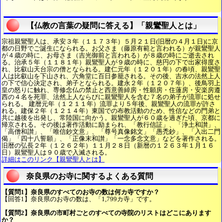
【仏教の言葉の疑問に答える】「親鸞聖人とは」
宗祖親鸞聖人は、承安３年（１１７３年）５月２１日(旧暦の４月１日)に京
都の日野でご誕生になられる。お父さま（藤原有範と言われる）が親鸞聖人
が４歳の時に、お母さま（吉光御前と言われる）が８歳の時にご逝去され
る。治承５年（１１８１年）親鸞聖人が９歳の時に、慈円の下で出家得度さ
れ、比叡山天台宗の僧となられる。建仁元年（１２０１年）の春頃、親鸞聖
人は比叡山を下山され、六角堂に百日参籠される。その後、吉水の法然上人
の下で信心決定され、弟子となられる。建永２年（１２０７年）、後鳥羽上
皇の怒りに触れ、専修念仏の禁止と西意善綽房・性願房・住蓮房・安楽房遵
西の４名を死罪、法然上人ならびに親鸞聖人を含む７名の弟子が流罪に処せ
られる。 建暦元年（１２１１年）流罪より５年後、親鸞聖人の流罪が許さ
れる。建保２年（１２１４年）東国での布教活動のため、性信などの門弟と
共に越後を出発し、常陸国に向かう。親鸞聖人が６０歳を過ぎた頃、京都に
帰京される。その後は著作活動に励まられ、「教行信証」、「浄土和讃」、
「高僧和讃」、「唯信鈔文意」、「尊号真像銘文」「愚禿鈔」、「入出二門
偈」「四十八誓願」、「正像末和讃」「一念多念文意」などを著作される。
旧暦の弘長２年（１２６２年）１１月２８日（新暦の１２６３年１月１６
日）親鸞聖人は９０歳で入滅される。
詳細はこのリンク【親鸞聖人とは】
奈良県のお寺に関するよくある質問
【質問1】奈良県のすべてのお寺の数は何カ寺ですか？
【回答1】奈良県のお寺の数は、「1,799カ寺」です。
【質問2】奈良県の市町村ごとのすべての寺院のリストはどこにあります
か？