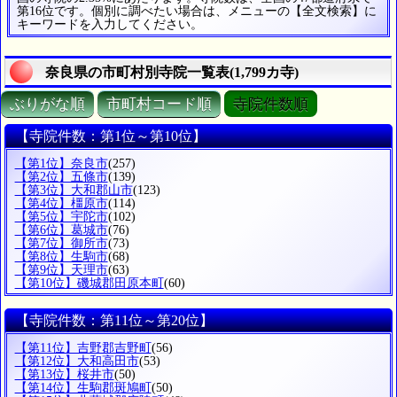
第16位です。個別に調べたい場合は、メニューの【全文検索】に
キーワードを入力してください。
奈良県の市町村別寺院一覧表(1,799カ寺)
ぶりがな順
市町村コード順
寺院件数順
【寺院件数：第1位～第10位】
【第1位】奈良市
(257)
【第2位】五條市
(139)
【第3位】大和郡山市
(123)
【第4位】橿原市
(114)
【第5位】宇陀市
(102)
【第6位】葛城市
(76)
【第7位】御所市
(73)
【第8位】生駒市
(68)
【第9位】天理市
(63)
【第10位】磯城郡田原本町
(60)
【寺院件数：第11位～第20位】
【第11位】吉野郡吉野町
(56)
【第12位】大和高田市
(53)
【第13位】桜井市
(50)
【第14位】生駒郡斑鳩町
(50)