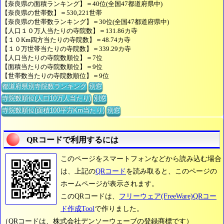
【奈良県の面積ランキング】＝40位(全国47都道府県中)
【奈良県の世帯数】＝530,221世帯
【奈良県の世帯数ランキング】＝30位(全国47都道府県中)
【人口１０万人当たりの寺院数】＝131.86カ寺
【１０Km四方当たりの寺院数】＝48.74カ寺
【１０万世帯当たりの寺院数】＝339.29カ寺
【人口当たりの寺院数順位】＝7位
【面積当たりの寺院数順位】＝9位
【世帯数当たりの寺院数順位】＝9位
都道府県別寺院数ランキング
別窓
寺院数順位(人口10万人当たり)
別窓
寺院数順位(面積100平方Km当たり)
別窓
QRコードで利用するには
このページをスマートフォンなどから読み込む場合
は、上記の
QRコード
を読み取ると、このページの
ホームページが表示されます。
このQRコードは、
フリーウェア(FreeWare)QRコー
ド作成Tool
で作りました。
（QRコードは、株式会社デンソーウェーブの登録商標です）