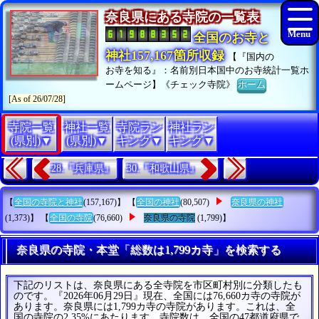
奈良県にある寺院の一覧表
全国のお寺と
神社157,167箇所収録
【『国内の
お寺を知る』：名前別日本国中のお寺統計一覧ホ
ームページ】《チェック寺院》
ホーム
[As of 26/07/28]
寺院一覧
神社一覧
寺院ラン
神社ラン
(県別)▼
(県別)▼
キング▼
キング▼
28.『兵庫県』
30.『和歌山県』
【
全国の寺院と神社
(157,167)】 【
全国の神社
(80,507)
奈良県の神社
(1,373)】 【
全国の寺院
(76,660)
奈良県の寺院
(1,799)】
奈良県の寺院・本堂「総数は1,799カ寺」を検索する
下記のリストは、奈良県にある全寺院を市区町村別に分類したも
のです。『2026年06月29日』現在、全国には76,660カ寺の寺院が
あります。奈良県には1,799カ寺の寺院があります。これは、全
国の寺院の2.35%にあたります。寺院数は、全国の47都道府県で