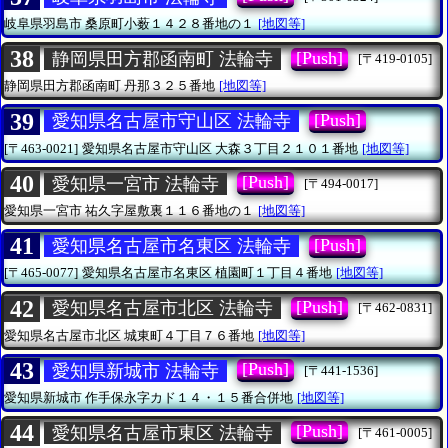
岐阜県羽島市
桑原町小薮１４２８番地の１
[地図等]
38
[Push]
静岡県田方郡函南町 法輪寺
[〒419-0105]
静岡県田方郡函南町
丹那３２５番地
[地図等]
39
[Push]
愛知県名古屋市守山区 法輪寺
[〒463-0021]
愛知県名古屋市守山区
大森３丁目２１０１番地
[地図等]
40
[Push]
愛知県一宮市 法輪寺
[〒494-0017]
愛知県一宮市
祐久字屋敷裏１１６番地の１
[地図等]
41
[Push]
愛知県名古屋市名東区 法輪寺
[〒465-0077]
愛知県名古屋市名東区
植園町１丁目４番地
[地図等]
42
[Push]
愛知県名古屋市北区 法輪寺
[〒462-0831]
愛知県名古屋市北区
城東町４丁目７６番地
[地図等]
43
[Push]
愛知県新城市 法輪寺
[〒441-1536]
愛知県新城市
作手保永字カド１４・１５番合併地
[地図等]
44
[Push]
愛知県名古屋市東区 法輪寺
[〒461-0005]