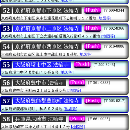
滋賀県彦根市
稲里町１３１６番地
[地図等]
52
[Push]
京都府京都市下京区 法輪寺
[〒600-8344]
京都府京都市下京区
東中筋通花屋町下る柳町３１７番地
[地図等]
53
[Push]
京都府京都市上京区 法輪寺
[〒602-8366]
京都府京都市上京区
下立売通御前通西入行衛町４５７番地
[地図等]
54
[Push]
京都府京都市西京区 法輪寺
[〒616-0006]
京都府京都市西京区
嵐山虚空蔵山町１６番地
[地図等]
55
[Push]
大阪府堺市中区 法輪寺
[〒599-8243]
大阪府堺市中区
見野山４５番５号
[地図等]
56
[Push]
大阪府豊中市 法輪寺
[〒561-0883]
大阪府豊中市
岡町南２丁目１５番５号
[地図等]
57
[Push]
大阪府豊能郡豊能町 法輪寺
[〒563-0217]
大阪府豊能郡豊能町
川尻５９２番地
[地図等]
58
[Push]
兵庫県尼崎市 法輪寺
[〒661-0035]
兵庫県尼崎市
武庫之荘４丁目４番１２号
[地図等]