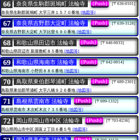
66
[Push]
奈良県生駒郡斑鳩町 法輪寺
[〒636-0101]
奈良県生駒郡斑鳩町
大字三井１５７０番地
[地図等]
67
[Push]
奈良県吉野郡大淀町 法輪寺
[〒639-3128]
奈良県吉野郡大淀町
大字比曽６９０番地
[地図等]
68
[Push]
和歌山県田辺市 法輪寺
[〒646-0033]
和歌山県田辺市
新屋敷町８５番地
[地図等]
69
[Push]
和歌山県海南市 法輪寺
[〒642-0014]
和歌山県海南市
小野田８８６番地
[地図等]
70
[Push]
鳥取県東伯郡琴浦町 法輪寺
[〒689-2301]
鳥取県東伯郡琴浦町
大字八橋９２６番地
[地図等]
71
[Push]
島根県雲南市 法輪寺
[〒699-1332]
島根県雲南市
木次町木次７３５番地
[地図等]
72
[Push]
岡山県岡山市中区 法輪寺
[〒703-8236]
岡山県岡山市中区
国富２丁目６番５号
[地図等]
[Push]