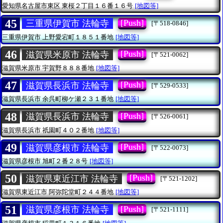
愛知県名古屋市東区
東桜２丁目１６番１６号
[地図等]
45
[Push]
三重県伊賀市 法輪寺
[〒518-0846]
三重県伊賀市
上野愛宕町１８５１番地
[地図等]
46
[Push]
滋賀県米原市 法輪寺
[〒521-0062]
滋賀県米原市
宇賀野８８８番地
[地図等]
47
[Push]
滋賀県長浜市 法輪寺
[〒529-0533]
滋賀県長浜市
余呉町柳ケ瀬２３１番地
[地図等]
48
[Push]
滋賀県長浜市 法輪寺
[〒526-0061]
滋賀県長浜市
祇園町４０２番地
[地図等]
49
[Push]
滋賀県彦根市 法輪寺
[〒522-0073]
滋賀県彦根市
旭町２番２８号
[地図等]
50
[Push]
滋賀県東近江市 法輪寺
[〒521-1202]
滋賀県東近江市
阿弥陀堂町２４４番地
[地図等]
51
[Push]
滋賀県彦根市 法輪寺
[〒521-1111]