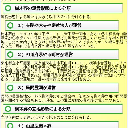
樹木葬の運営形態による分類
運営形態による違いは大きく以下の３つに分けられる。
１）寺院やお寺や宗教法人が運営
樹木葬は、１９９９年（平成１１）に岩手県一関市にある大慈山祥雲寺（臨
済宗妙心寺派）のご住職である千坂げん峰氏が荒廃していた里山を樹木葬墓
地にしたのが始まりとされ、樹木葬の始めのころはすべてがこの運営形態で
あった。現在でも樹木葬の運営形態の主流を占めている。
２）都道府県や市町村が運営
東京都立小平霊園（東京都東村山市萩山町1-16-1）、横浜市営墓地メモリア
ルグリーン（神奈川県横浜市戸塚区俣野町1367番地1）、愛知県長久手市卯
塚墓園（愛知県長久手市卯塚）、千葉県浦安市営墓地公園(千葉県浦安市日
の出八丁目1番1号)など、都道府県や市町村が運営する樹木葬は増加しつつ
ある。公営の墓地の一部を樹木葬に改修する例もある。
３）民間霊園が運営
民間の霊園墓地の一部を樹木葬にする場合や、初めから樹木葬専用の民間霊
園を開発する場合もある。現在、この運営形態の樹木葬が増えつつある。
樹木葬の立地形態による分類
立地形態による違いは大きく以下の３つに分けられる。
１）山里型樹木葬