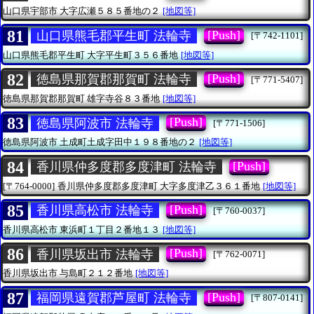
山口県宇部市
大字広瀬５８５番地の２
[地図等]
81
[Push]
山口県熊毛郡平生町 法輪寺
[〒742-1101]
山口県熊毛郡平生町
大字平生町３５６番地
[地図等]
82
[Push]
徳島県那賀郡那賀町 法輪寺
[〒771-5407]
徳島県那賀郡那賀町
雄字寺谷８３番地
[地図等]
83
[Push]
徳島県阿波市 法輪寺
[〒771-1506]
徳島県阿波市
土成町土成字田中１９８番地の２
[地図等]
84
[Push]
香川県仲多度郡多度津町 法輪寺
[〒764-0000]
香川県仲多度郡多度津町
大字多度津乙３６１番地
[地図等]
85
[Push]
香川県高松市 法輪寺
[〒760-0037]
香川県高松市
東浜町１丁目２番地１３
[地図等]
86
[Push]
香川県坂出市 法輪寺
[〒762-0071]
香川県坂出市
与島町２１２番地
[地図等]
87
[Push]
福岡県遠賀郡芦屋町 法輪寺
[〒807-0141]