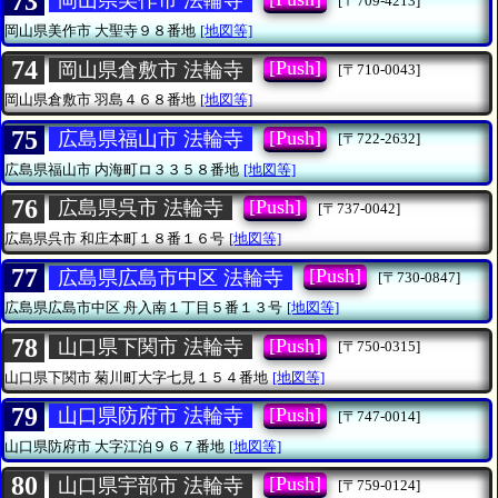
73
岡山県美作市 法輪寺
[〒709-4213]
岡山県美作市
大聖寺９８番地
[地図等]
74
[Push]
岡山県倉敷市 法輪寺
[〒710-0043]
岡山県倉敷市
羽島４６８番地
[地図等]
75
[Push]
広島県福山市 法輪寺
[〒722-2632]
広島県福山市
内海町ロ３３５８番地
[地図等]
76
[Push]
広島県呉市 法輪寺
[〒737-0042]
広島県呉市
和庄本町１８番１６号
[地図等]
77
[Push]
広島県広島市中区 法輪寺
[〒730-0847]
広島県広島市中区
舟入南１丁目５番１３号
[地図等]
78
[Push]
山口県下関市 法輪寺
[〒750-0315]
山口県下関市
菊川町大字七見１５４番地
[地図等]
79
[Push]
山口県防府市 法輪寺
[〒747-0014]
山口県防府市
大字江泊９６７番地
[地図等]
80
[Push]
山口県宇部市 法輪寺
[〒759-0124]