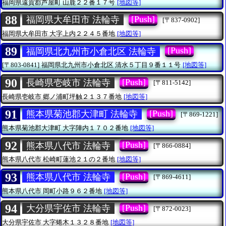
福岡県遠賀郡芦屋町
山鹿２２番１７号
[地図等]
88
[Push]
福岡県大牟田市 法輪寺
[〒837-0902]
福岡県大牟田市
大字上内２２４５番地
[地図等]
89
[Push]
福岡県北九州市小倉北区 法輪寺
[〒803-0841]
福岡県北九州市小倉北区
清水５丁目９番１１号
[地図等]
90
[Push]
長崎県壱岐市 法輪寺
[〒811-5142]
長崎県壱岐市
郷ノ浦町坪触２１３７番地
[地図等]
91
[Push]
熊本県菊池郡大津町 法輪寺
[〒869-1221]
熊本県菊池郡大津町
大字陣内１７０２番地
[地図等]
92
[Push]
熊本県八代市 法輪寺
[〒866-0884]
熊本県八代市
松崎町蓮池２１の２番地
[地図等]
93
[Push]
熊本県八代市 法輪寺
[〒869-4611]
熊本県八代市
岡町小路９６２番地
[地図等]
94
[Push]
大分県宇佐市 法輪寺
[〒872-0023]
大分県宇佐市
大字蜷木１３２８番地
[地図等]