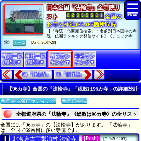
日本全国「法輪寺」全寺院リ
スト
全国の
お寺と神社157,167箇所収録
【『寺院・仏閣順位検索』：名前別日本国中の寺
院・仏閣ランキング発信サイト】《チェック寺
院》
ホーム
[As of 26/07/28]
寺院一覧
神社一覧
寺院ラン
神社ラン
(県別)▼
(県別)▼
キング▼
キング▼
68.『浄土寺』
70.『吉祥院』
【96カ寺】全国の『法輪寺』「総数は96カ寺」の詳細統計
全国寺院名前ランキング
全国の寺院
全都道府県の『法輪寺』《総数は96カ寺》の全リスト
全国には「96ヵ寺」の【法輪寺】があります。 「法輪寺」
は、全国で69番目に多い寺院です。
1
[Push]
北海道古宇郡泊村 法輪寺
[〒045-0203]