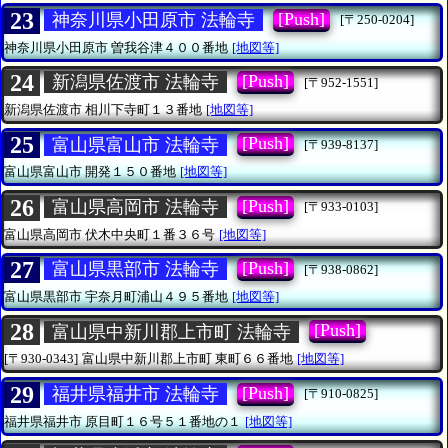
23
[Push]
神奈川県小田原市 法輪寺
[〒250-0204]
神奈川県小田原市
曽我谷津４００番地
[地図等]
24
[Push]
新潟県佐渡市 法輪寺
[〒952-1551]
新潟県佐渡市
相川下寺町１３番地
[地図等]
25
[Push]
富山県富山市 法輪寺
[〒939-8137]
富山県富山市
開発１５０番地
[地図等]
26
[Push]
富山県高岡市 法輪寺
[〒933-0103]
富山県高岡市
伏木中央町１番３６号
[地図等]
27
[Push]
富山県黒部市 法輪寺
[〒938-0862]
富山県黒部市
宇奈月町浦山４９５番地
[地図等]
28
[Push]
富山県中新川郡上市町 法輪寺
[〒930-0343]
富山県中新川郡上市町
東町６６番地
[地図等]
29
[Push]
福井県福井市 法輪寺
[〒910-0825]
福井県福井市
原目町１６号５１番地の１
[地図等]