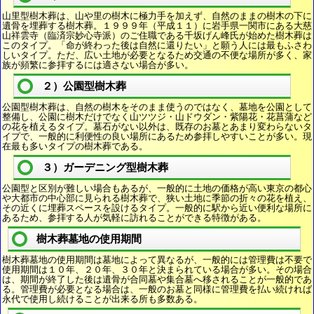
山里型樹木葬は、山や里の樹木に極力手を加えず、自然のままの樹木の下に
遺骨を埋葬する樹木葬。１９９９年（平成１１）に岩手県一関市にある大慈
山祥雲寺（臨済宗妙心寺派）のご住職である千坂げん峰氏が始めた樹木葬は
このタイプ。「命が終わった後は自然に還りたい」と願う人には最もふさわ
しいタイプ。ただ、広い土地が必要となるため交通の不便な場所が多く、家
族が頻繁に参拝するには適さない場合が多い。
２）公園型樹木葬
公園型樹木葬は、自然の樹木をそのまま使うのではなく、墓地を公園として
整備し、公園に樹木だけでなく山ツツジ・山ドウダン・紫陽花・花菖蒲など
の花を植えるタイプ。墓石がない以外は、既存のお墓とあまり変わらないタ
イプで、一般的に利便性の良い場所にあるため参拝しやすいことが多い。現
在最も多いタイプの樹木葬である。
３）ガーデニング型樹木葬
公園型と区別が難しい場合もあるが、一般的に土地の価格が高い東京の都心
や大都市の中心部に見られる樹木葬で、狭い土地に季節の折々の花を植え、
その近くに埋葬スペースを設けるタイプ。一般的に駅から近い便利な場所に
あるため、参拝する人が気軽に訪れることができる特徴がある。
樹木葬墓地の使用期間
樹木葬墓地の使用期間は墓地によって異なるが、一般的には管理費は不要で
使用期間は１０年、２０年、３０年と決まられている場合が多い。その場合
は、期間が終了した後は遺骨が合同墓や集合墓へ移されることが一般的であ
る。管理費が必要となる場合は、一般のお墓と同様に管理費を払い続ければ
永代で使用し続けることが出来る所も多数ある。