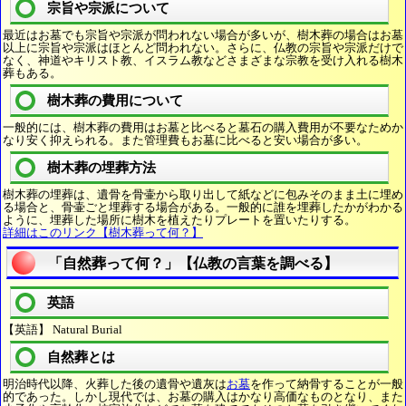
宗旨や宗派について
最近はお墓でも宗旨や宗派が問われない場合が多いが、樹木葬の場合はお墓
以上に宗旨や宗派はほとんど問われない。さらに、仏教の宗旨や宗派だけで
なく、神道やキリスト教、イスラム教などさまざまな宗教を受け入れる樹木
葬もある。
樹木葬の費用について
一般的には、樹木葬の費用はお墓と比べると墓石の購入費用が不要なためか
なり安く抑えられる。また管理費もお墓に比べると安い場合が多い。
樹木葬の埋葬方法
樹木葬の埋葬は、遺骨を骨壷から取り出して紙などに包みそのまま土に埋め
る場合と、骨壷ごと埋葬する場合がある。一般的に誰を埋葬したかがわかる
ように、埋葬した場所に樹木を植えたりプレートを置いたりする。
詳細はこのリンク【樹木葬って何？】
「自然葬って何？」【仏教の言葉を調べる】
英語
【英語】 Natural Burial
自然葬とは
明治時代以降、火葬した後の遺骨や遺灰は
お墓
を作って納骨することが一般
的であった。しかし現代では、お墓の購入はかなり高価なものとなり、また