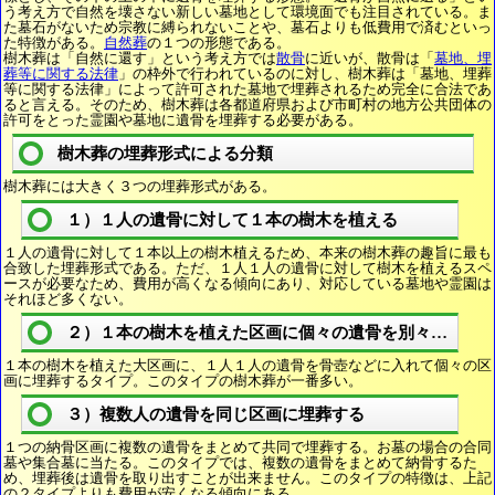
う考え方で自然を壊さない新しい墓地として環境面でも注目されている。ま
た墓石がないため宗教に縛られないことや、墓石よりも低費用で済むといっ
た特徴がある。
自然葬
の１つの形態である。
樹木葬は「自然に還す」という考え方では
散骨
に近いが、散骨は「
墓地、埋
葬等に関する法律
」の枠外で行われているのに対し、樹木葬は「墓地、埋葬
等に関する法律」によって許可された墓地で埋葬されるため完全に合法であ
ると言える。そのため、樹木葬は各都道府県および市町村の地方公共団体の
許可をとった霊園や墓地に遺骨を埋葬する必要がある。
樹木葬の埋葬形式による分類
樹木葬には大きく３つの埋葬形式がある。
１）１人の遺骨に対して１本の樹木を植える
１人の遺骨に対して１本以上の樹木植えるため、本来の樹木葬の趣旨に最も
合致した埋葬形式である。ただ、１人１人の遺骨に対して樹木を植えるスペ
ースが必要なため、費用が高くなる傾向にあり、対応している墓地や霊園は
それほど多くない。
２）１本の樹木を植えた区画に個々の遺骨を別々に埋葬
１本の樹木を植えた大区画に、１人１人の遺骨を骨壺などに入れて個々の区
画に埋葬するタイプ。このタイプの樹木葬が一番多い。
３）複数人の遺骨を同じ区画に埋葬する
１つの納骨区画に複数の遺骨をまとめて共同で埋葬する。お墓の場合の合同
墓や集合墓に当たる。このタイプでは、複数の遺骨をまとめて納骨するた
め、埋葬後は遺骨を取り出すことが出来ません。このタイプの特徴は、上記
の２タイプよりも費用が安くなる傾向にある。