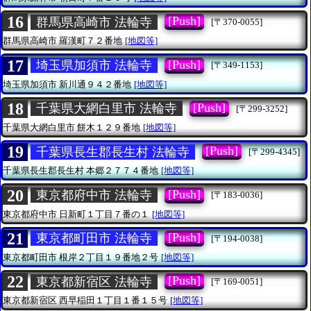
16
[Push]
群馬県高崎市 法輪寺
[〒370-0055]
群馬県高崎市
羅漢町７２番地
[地図等]
17
[Push]
埼玉県加須市 法輪寺
[〒349-1153]
埼玉県加須市
新川通９４２番地
[地図等]
18
[Push]
千葉県大網白里市 法輪寺
[〒299-3252]
千葉県大網白里市
餅木１２９番地
[地図等]
19
[Push]
千葉県長生郡長生村 法輪寺
[〒299-4345]
千葉県長生郡長生村
本郷２７７４番地
[地図等]
20
[Push]
東京都府中市 法輪寺
[〒183-0036]
東京都府中市
日新町１丁目７番の１
[地図等]
21
[Push]
東京都町田市 法輪寺
[〒194-0038]
東京都町田市
根岸２丁目１９番地２号
[地図等]
22
[Push]
東京都新宿区 法輪寺
[〒169-0051]
東京都新宿区
西早稲田１丁目１番１５号
[地図等]