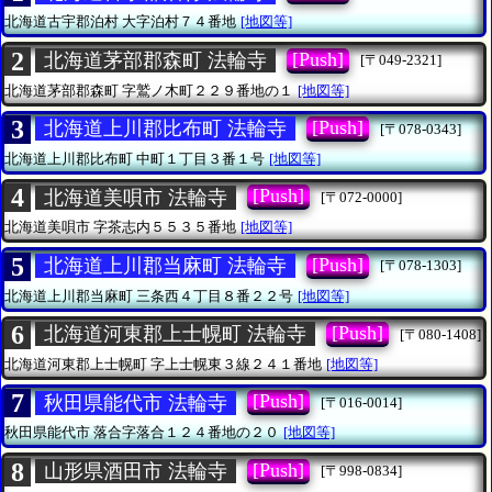
北海道古宇郡泊村
大字泊村７４番地
[地図等]
2
[Push]
北海道茅部郡森町 法輪寺
[〒049-2321]
北海道茅部郡森町
字鷲ノ木町２２９番地の１
[地図等]
3
[Push]
北海道上川郡比布町 法輪寺
[〒078-0343]
北海道上川郡比布町
中町１丁目３番１号
[地図等]
4
[Push]
北海道美唄市 法輪寺
[〒072-0000]
北海道美唄市
字茶志内５５３５番地
[地図等]
5
[Push]
北海道上川郡当麻町 法輪寺
[〒078-1303]
北海道上川郡当麻町
三条西４丁目８番２２号
[地図等]
6
[Push]
北海道河東郡上士幌町 法輪寺
[〒080-1408]
北海道河東郡上士幌町
字上士幌東３線２４１番地
[地図等]
7
[Push]
秋田県能代市 法輪寺
[〒016-0014]
秋田県能代市
落合字落合１２４番地の２０
[地図等]
8
[Push]
山形県酒田市 法輪寺
[〒998-0834]