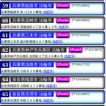
59
[Push]
兵庫県姫路市 法輪寺
[〒670-0983]
兵庫県姫路市
井ノ口８２番地
[地図等]
60
[Push]
兵庫県尼崎市 法輪寺
[〒660-0893]
兵庫県尼崎市
西難波町４丁目５番１３号
[地図等]
61
[Push]
兵庫県三木市 法輪寺
[〒673-0703]
兵庫県三木市
細川町垂穂５６７番地
[地図等]
62
[Push]
兵庫県神戸市兵庫区 法輪寺
[〒652-0872]
兵庫県神戸市兵庫区
吉田町２丁目３９番６号
[地図等]
63
[Push]
兵庫県淡路市 法輪寺
[〒656-1732]
兵庫県淡路市
小田８２６番地
[地図等]
64
[Push]
奈良県橿原市 法輪寺
[〒634-0044]
奈良県橿原市
大軽町３７３番地
[地図等]
65
[Push]
奈良県天理市 法輪寺
[〒632-0097]
奈良県天理市
中町３４４番地
[地図等]