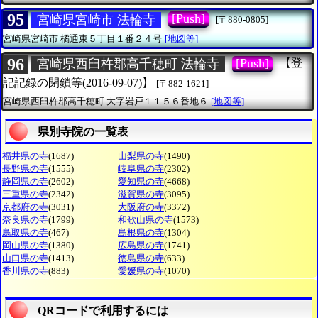
95
[Push]
宮崎県宮崎市 法輪寺
[〒880-0805]
宮崎県宮崎市
橘通東５丁目１番２４号
[地図等]
96
[Push]
宮崎県西臼杵郡高千穂町 法輪寺
【登
記記録の閉鎖等(2016-09-07)】
[〒882-1621]
宮崎県西臼杵郡高千穂町
大字岩戸１１５６番地６
[地図等]
県別寺院の一覧表
福井県の寺
(1687)
山梨県の寺
(1490)
長野県の寺
(1555)
岐阜県の寺
(2302)
静岡県の寺
(2602)
愛知県の寺
(4668)
三重県の寺
(2342)
滋賀県の寺
(3095)
京都府の寺
(3031)
大阪府の寺
(3372)
奈良県の寺
(1799)
和歌山県の寺
(1573)
鳥取県の寺
(467)
島根県の寺
(1304)
岡山県の寺
(1380)
広島県の寺
(1741)
山口県の寺
(1413)
徳島県の寺
(633)
香川県の寺
(883)
愛媛県の寺
(1070)
QRコードで利用するには