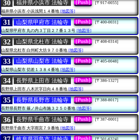
30
[Push]
福井県小浜市 法輪寺
[〒917-0055]
福井県小浜市
小浜浅間１４番地
[地図等]
31
[Push]
山梨県甲府市 法輪寺
[〒400-0031]
山梨県甲府市
丸の内３丁目２７番１３号
[地図等]
32
[Push]
山梨県北杜市 法輪寺
[〒408-0314]
山梨県北杜市
白州町大坊９７０番地
[地図等]
33
[Push]
山梨県山梨市 法輪寺
[〒405-0048]
山梨県山梨市
切差１３８４番地
[地図等]
34
[Push]
長野県上田市 法輪寺
[〒386-1327]
長野県上田市
八木沢字日向４８番地
[地図等]
35
[Push]
長野県長野市 法輪寺
[〒388-8017]
長野県長野市
篠ノ井山布施３２５０番地
[地図等]
36
[Push]
長野県千曲市 法輪寺
[〒387-0001]
長野県千曲市
大字雨宮７９番地
[地図等]
37
[Push]
岐阜県羽島市 法輪寺
[〒501-6324]