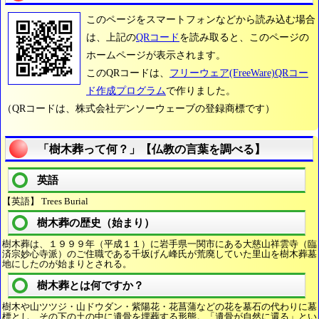
このページをスマートフォンなどから読み込む場合
は、上記の
QRコード
を読み取ると、このページの
ホームページが表示されます。
このQRコードは、
フリーウェア(FreeWare)QRコー
ド作成プログラム
で作りました。
（QRコードは、株式会社デンソーウェーブの登録商標です）
「樹木葬って何？」【仏教の言葉を調べる】
英語
【英語】 Trees Burial
樹木葬の歴史（始まり）
樹木葬は、１９９９年（平成１１）に岩手県一関市にある大慈山祥雲寺（臨
済宗妙心寺派）のご住職である千坂げん峰氏が荒廃していた里山を樹木葬墓
地にしたのが始まりとされる。
樹木葬とは何ですか？
樹木や山ツツジ・山ドウダン・紫陽花・花菖蒲などの花を墓石の代わりに墓
標とし、その下の土の中に遺骨を埋葬する形態。「遺骨が自然に還る」とい