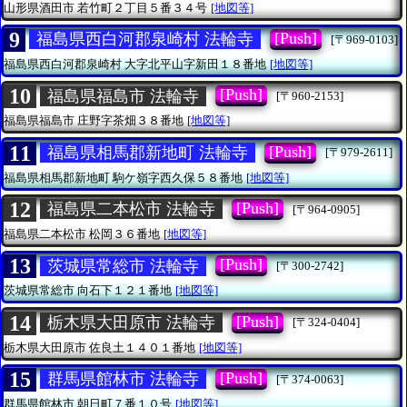
山形県酒田市
若竹町２丁目５番３４号
[地図等]
9
[Push]
福島県西白河郡泉崎村 法輪寺
[〒969-0103]
福島県西白河郡泉崎村
大字北平山字新田１８番地
[地図等]
10
[Push]
福島県福島市 法輪寺
[〒960-2153]
福島県福島市
庄野字茶畑３８番地
[地図等]
11
[Push]
福島県相馬郡新地町 法輪寺
[〒979-2611]
福島県相馬郡新地町
駒ケ嶺字西久保５８番地
[地図等]
12
[Push]
福島県二本松市 法輪寺
[〒964-0905]
福島県二本松市
松岡３６番地
[地図等]
13
[Push]
茨城県常総市 法輪寺
[〒300-2742]
茨城県常総市
向石下１２１番地
[地図等]
14
[Push]
栃木県大田原市 法輪寺
[〒324-0404]
栃木県大田原市
佐良土１４０１番地
[地図等]
15
[Push]
群馬県館林市 法輪寺
[〒374-0063]
群馬県館林市
朝日町７番１０号
[地図等]