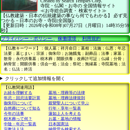
Created by
Search Temples Corp.
寺院・仏閣・お寺の
全国情報サイト
≪お寺総合調査・
検索サイト≫
【仏教建築・日本の伝統建築の事なら何でもわかる】
必ず見
つかる－日本のお寺・寺院(全国版)
【更新日時：2026年(令和08年)07月27日（月曜日）14時35分59
秒】
プライバシー・ポリシー
、
稼働環境
、
利用規約
【仏教キーワード】：個人墓；祥月命日；墓相；法施；仏恩；年忌
法要；墓じまい；宗派；御朱印；お施餓鬼；副葬品；法事；家墓；
散骨；永代供養墓；樹木葬；開眼供養；改葬許可証；仏縁；分骨；
納骨室；開眼供養；倶会一処；法会；祭祀；無縁墓；寺院墓地；法
名；仏法；終活
クリックして追加情報を開く
【仏教関連用語】
お経を理解する
墓地・埋葬等の法律
年忌・回忌法要計算
墓地・埋葬法律規則
御朱印について
親鸞聖人について学ぶ
自然葬について知る
行年・享年一覧表
今年の法事
蓮如上人を考える
樹木葬って何？
お墓・墓地の情報
中陰・年忌一覧表
日本国憲法
宗教法人法
納骨堂を検索する