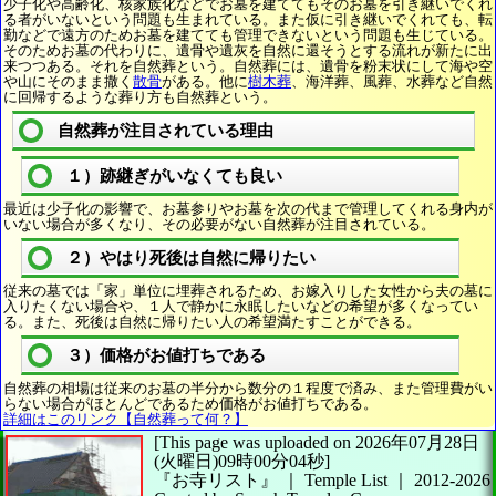
少子化や高齢化、核家族化などでお墓を建ててもそのお墓を引き継いでくれ
る者がいないという問題も生まれている。また仮に引き継いでくれても、転
勤などで遠方のためお墓を建てても管理できないという問題も生じている。
そのためお墓の代わりに、遺骨や遺灰を自然に還そうとする流れが新たに出
来つつある。それを自然葬という。自然葬には、遺骨を粉末状にして海や空
や山にそのまま撒く
散骨
がある。他に
樹木葬
、海洋葬、風葬、水葬など自然
に回帰するような葬り方も自然葬という。
自然葬が注目されている理由
１）跡継ぎがいなくても良い
最近は少子化の影響で、お墓参りやお墓を次の代まで管理してくれる身内が
いない場合が多くなり、その必要がない自然葬が注目されている。
２）やはり死後は自然に帰りたい
従来の墓では「家」単位に埋葬されるため、お嫁入りした女性から夫の墓に
入りたくない場合や、１人で静かに永眠したいなどの希望が多くなってい
る。また、死後は自然に帰りたい人の希望満たすことができる。
３）価格がお値打ちである
自然葬の相場は従来のお墓の半分から数分の１程度で済み、また管理費がい
らない場合がほとんどであるため価格がお値打ちである。
詳細はこのリンク【自然葬って何？】
[This page was uploaded on 2026年07月28日
(火曜日)09時00分04秒]
『お寺リスト』 ｜ Temple List
｜
2012-2026