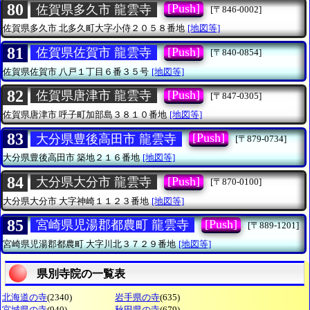
80
[Push]
佐賀県多久市 龍雲寺
[〒846-0002]
佐賀県多久市
北多久町大字小侍２０５８番地
[地図等]
81
[Push]
佐賀県佐賀市 龍雲寺
[〒840-0854]
佐賀県佐賀市
八戸１丁目６番３５号
[地図等]
82
[Push]
佐賀県唐津市 龍雲寺
[〒847-0305]
佐賀県唐津市
呼子町加部島３８１０番地
[地図等]
83
[Push]
大分県豊後高田市 龍雲寺
[〒879-0734]
大分県豊後高田市
築地２１６番地
[地図等]
84
[Push]
大分県大分市 龍雲寺
[〒870-0100]
大分県大分市
大字神崎１１２３番地
[地図等]
85
[Push]
宮崎県児湯郡都農町 龍雲寺
[〒889-1201]
宮崎県児湯郡都農町
大字川北３７２９番地
[地図等]
県別寺院の一覧表
北海道の寺
(2340)
岩手県の寺
(635)
宮城県の寺
(940)
秋田県の寺
(679)