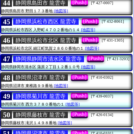
44
[Push]
静岡県島田市 龍雲寺
[〒427-0007]
静岡県島田市
野田１７３番地
[地図等]
45
[Push]
静岡県浜松市西区 龍雲寺
[〒432-8061]
静岡県浜松市西区
入野町４７０２番地の１４
[地図等]
46
[Push]
静岡県浜松市北区 龍雲寺
[〒431-1305]
静岡県浜松市北区
細江町気賀２８６０番地の１
[地図等]
47
[Push]
静岡県静岡市清水区 龍雲寺
[〒421-3203]
静岡県静岡市清水区
蒲原２丁目１２番１０号
[地図等]
48
[Push]
静岡県沼津市 龍雲寺
[〒410-0302]
静岡県沼津市
東椎路９９番地
[地図等]
49
[Push]
静岡県菊川市 龍雲寺
[〒439-0037]
静岡県菊川市
西方３７８０番地の１
[地図等]
50
[Push]
静岡県藤枝市 龍雲寺
[〒426-0134]
静岡県藤枝市
滝沢１４９８番地
[地図等]
51
[Push]
静岡県沼津市 龍雲寺
[〒410-0101]