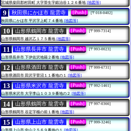
宮城県柴田郡村田町
大字菅生字鍛治谷１２６番地
[地図等]
9
[Push]
秋田県にかほ市 龍雲寺
[〒018-0402]
秋田県にかほ市
平沢字上町７４番地
[地図等]
10
[Push]
山形県鶴岡市 龍雲寺
[〒999-7314]
山形県鶴岡市
越沢乙１７５番地
[地図等]
11
[Push]
山形県長井市 龍雲寺
[〒993-0023]
山形県長井市
下伊佐沢地籍２番地
[地図等]
12
[Push]
山形県酒田市 龍雲寺
[〒999-6731]
山形県酒田市
田沢字菅沼１１番地の１
[地図等]
13
[Push]
山形県米沢市 龍雲寺
[〒992-1461]
山形県米沢市
大字李山１０３９番地の２
[地図等]
14
[Push]
山形県鶴岡市 龍雲寺
[〒997-0366]
山形県鶴岡市
谷定字楯の前１番地
[地図等]
15
[Push]
山形県上山市 龍雲寺
[〒999-3246]
山形県上山市
中山２５６９番地の１
[地図等]