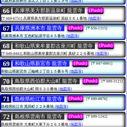
大阪府富田林市
加太２丁目１１番１９号
[地図等]
66
[Push]
兵庫県美方郡新温泉町 龍雲寺
[〒669-6751]
兵庫県美方郡新温泉町
居組５６１番地
[地図等]
67
[Push]
兵庫県洲本市 龍雲寺
[〒656-1315]
兵庫県洲本市
五色町鮎原宇谷６５番地
[地図等]
68
[Push]
和歌山県東牟婁郡古座川町 龍雲寺
[〒649-4443]
和歌山県東牟婁郡古座川町
真砂２２６番地
[地図等]
69
[Push]
和歌山県新宮市 龍雲寺
[〒647-0061]
和歌山県新宮市
三輪崎２丁目１５番６号
[地図等]
70
[Push]
鳥取県西伯郡大山町 龍雲寺
[〒689-3121]
鳥取県西伯郡大山町
岡５３０番地
[地図等]
71
[Push]
島根県松江市 龍雲寺
[〒690-0876]
島根県松江市
黒田町２２８番地
[地図等]
72
[Push]
島根県雲南市 龍雲寺
[〒699-1242]
島根県雲南市
大東町大東下分２６３番地
[地図等]