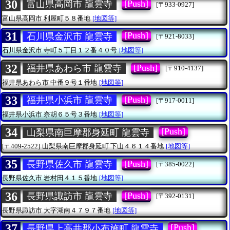
30
[Push]
富山県高岡市 龍雲寺
[〒933-0927]
富山県高岡市
利屋町５８番地
[地図等]
31
[Push]
石川県金沢市 龍雲寺
[〒921-8033]
石川県金沢市
寺町５丁目１２番４０号
[地図等]
32
[Push]
福井県あわら市 龍雲寺
[〒910-4137]
福井県あわら市
中番９号１番地
[地図等]
33
[Push]
福井県小浜市 龍雲寺
[〒917-0011]
福井県小浜市
奈胡６５号３番地
[地図等]
34
[Push]
山梨県南巨摩郡身延町 龍雲寺
[〒409-2522]
山梨県南巨摩郡身延町
下山４６１４番地
[地図等]
35
[Push]
長野県佐久市 龍雲寺
[〒385-0022]
長野県佐久市
岩村田４１５番地
[地図等]
36
[Push]
長野県諏訪市 龍雲寺
[〒392-0131]
長野県諏訪市
大字湖南４７９７番地
[地図等]
37
[Push]
長野県上高井郡小布施町 龍雲寺