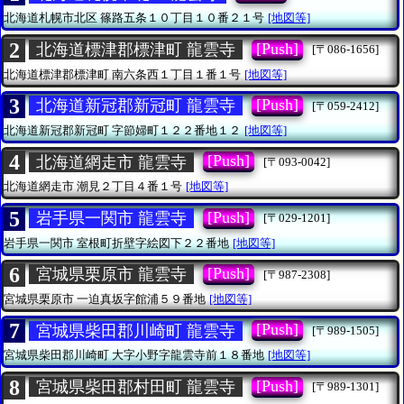
北海道札幌市北区
篠路五条１０丁目１０番２１号
[地図等]
2
[Push]
北海道標津郡標津町 龍雲寺
[〒086-1656]
北海道標津郡標津町
南六条西１丁目１番１号
[地図等]
3
[Push]
北海道新冠郡新冠町 龍雲寺
[〒059-2412]
北海道新冠郡新冠町
字節婦町１２２番地１２
[地図等]
4
[Push]
北海道網走市 龍雲寺
[〒093-0042]
北海道網走市
潮見２丁目４番１号
[地図等]
5
[Push]
岩手県一関市 龍雲寺
[〒029-1201]
岩手県一関市
室根町折壁字絵図下２２番地
[地図等]
6
[Push]
宮城県栗原市 龍雲寺
[〒987-2308]
宮城県栗原市
一迫真坂字館浦５９番地
[地図等]
7
[Push]
宮城県柴田郡川崎町 龍雲寺
[〒989-1505]
宮城県柴田郡川崎町
大字小野字龍雲寺前１８番地
[地図等]
8
[Push]
宮城県柴田郡村田町 龍雲寺
[〒989-1301]