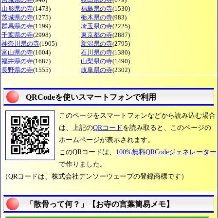
山形県の寺
(1473)
福島県の寺
(1530)
茨城県の寺
(1275)
栃木県の寺
(983)
群馬県の寺
(1199)
埼玉県の寺
(2225)
千葉県の寺
(2998)
東京都の寺
(2887)
神奈川県の寺
(1905)
新潟県の寺
(2795)
富山県の寺
(1604)
石川県の寺
(1380)
福井県の寺
(1687)
山梨県の寺
(1490)
長野県の寺
(1555)
岐阜県の寺
(2302)
QRCodeを使いスマートフォンで利用
このページをスマートフォンなどから読み込む場合
は、上記の
QRコード
を読み取ると、このページの
ホームページが表示されます。
このQRコードは、
100%無料QRCodeジェネレーター
で作りました。
（QRコードは、株式会社デンソーウェーブの登録商標です）
「散骨って何？」【お寺の言葉簡易メモ】