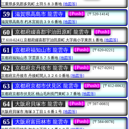
三重県多気郡多気町
土羽５８３番地
[地図等]
59
[Push]
滋賀県高島市 龍雲寺
[〒520-1414]
滋賀県高島市
朽木宮前坊３９６番地
[地図等]
60
[Push]
京都府綴喜郡宇治田原町 龍雲寺
[〒610-0241]
京都府綴喜郡宇治田原町
大字南小字東所１番地
[地図等]
61
[Push]
京都府福知山市 龍雲寺
[〒620-0221]
京都府福知山市
字雲原５７５番地
[地図等]
62
[Push]
京都府京丹後市 龍雲寺
[〒627-0201]
京都府京丹後市
丹後町間人３２６０番地
[地図等]
63
[Push]
京都府京都市伏見区 龍雲寺
[〒612-0063]
京都府京都市伏見区
桃山毛利長門東町３７番地
[地図等]
64
[Push]
大阪府貝塚市 龍雲寺
[〒597-0083]
大阪府貝塚市
海塚３丁目１６番１号
[地図等]
65
[Push]
大阪府富田林市 龍雲寺
[〒584-0078]