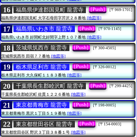
16
[Push]
福島県伊達郡国見町 龍雲寺
[〒969-1701]
福島県伊達郡国見町
大字石母田字芹沢２８番地
[地図等]
17
[Push]
福島県いわき市 龍雲寺
[〒970-1145]
福島県いわき市
好間町北好間字上野１０７番地
[地図等]
18
[Push]
茨城県筑西市 龍雲寺
[〒300-4505]
茨城県筑西市
田宿７７番地
[地図等]
19
[Push]
栃木県足利市 龍雲寺
[〒326-0012]
栃木県足利市
大久保町１１８３番地
[地図等]
20
[Push]
千葉県長生郡睦沢町 龍雲寺
[〒299-4425]
千葉県長生郡睦沢町
佐貫１２２６番地
[地図等]
21
[Push]
東京都青梅市 龍雲寺
[〒198-0005]
東京都青梅市
黒沢１丁目５１９番地
[地図等]
22
[Push]
東京都世田谷区 龍雲寺
[〒154-0003]
東京都世田谷区
野沢３丁目３８番１号
[地図等]