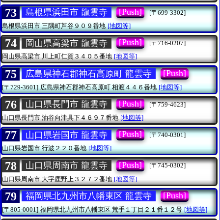
73
[Push]
島根県浜田市 龍雲寺
[〒699-3302]
島根県浜田市
三隅町芦谷９０９番地
[地図等]
74
[Push]
岡山県高梁市 龍雲寺
[〒716-0207]
岡山県高梁市
川上町仁賀３４０５番地
[地図等]
75
[Push]
広島県神石郡神石高原町 龍雲寺
[〒729-3601]
広島県神石郡神石高原町
相渡４４６番地
[地図等]
76
[Push]
山口県長門市 龍雲寺
[〒759-4623]
山口県長門市
油谷向津具下４６９７番地
[地図等]
77
[Push]
山口県岩国市 龍雲寺
[〒740-0301]
山口県岩国市
行波２２０番地
[地図等]
78
[Push]
山口県周南市 龍雲寺
[〒745-0302]
山口県周南市
大字鹿野上３２７２番地
[地図等]
79
[Push]
福岡県北九州市八幡東区 龍雲寺
[〒805-0001]
福岡県北九州市八幡東区
荒手１丁目２１番１２号
[地図等]