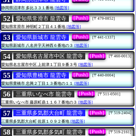
静岡県沼津市
多比３３１番地
[地図等]
52
[Push]
愛知県常滑市 龍雲寺
[〒479-0852]
愛知県常滑市
神明町２丁目４１番地
[地図等]
53
[Push]
愛知県新城市 龍雲寺
[〒441-1337]
愛知県新城市
八名井字天神西６番地の３
[地図等]
54
[Push]
愛知県名古屋市中区 龍雲寺
[〒460-0013]
愛知県名古屋市中区
上前津１丁目９番３号
[地図等]
55
[Push]
愛知県豊橋市 龍雲寺
[〒440-0004]
愛知県豊橋市
忠興２丁目１３番地の１１
[地図等]
56
[Push]
三重県いなべ市 龍雲寺
[〒511-0501]
三重県いなべ市
藤原町鼎１１６７番地の３
[地図等]
57
[Push]
三重県多気郡大台町 龍雲寺
[〒519-2404]
三重県多気郡大台町
佐原１０９２番地
[地図等]
58
[Push]
三重県多気郡多気町 龍雲寺
[〒519-2161]