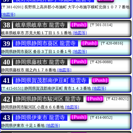
[〒381-0201]
長野県上高井郡小布施町
大字小布施字横町北側１０７７番地
[地図等]
38
[Push]
岐阜県岐阜市 龍雲寺
[〒501-3114]
岐阜県岐阜市
芥見大船１丁目１５１番地
[地図等]
39
[Push]
静岡県静岡市葵区 龍雲寺
[〒420-0816]
静岡県静岡市葵区
沓谷３丁目１０番１号
[地図等]
40
[Push]
静岡県藤枝市 龍雲寺
[〒426-0088]
静岡県藤枝市
堀之内１７８番地
[地図等]
41
[Push]
静岡県賀茂郡南伊豆町 龍雲寺
[〒415-0151]
静岡県賀茂郡南伊豆町
青市１４３番地
[地図等]
42
[Push]
静岡県静岡市駿河区 龍雲寺
[〒422-8021]
静岡県静岡市駿河区
小鹿８６６番地
[地図等]
43
[Push]
静岡県伊東市 龍雲寺
[〒414-0052]
静岡県伊東市
十足１番地
[地図等]