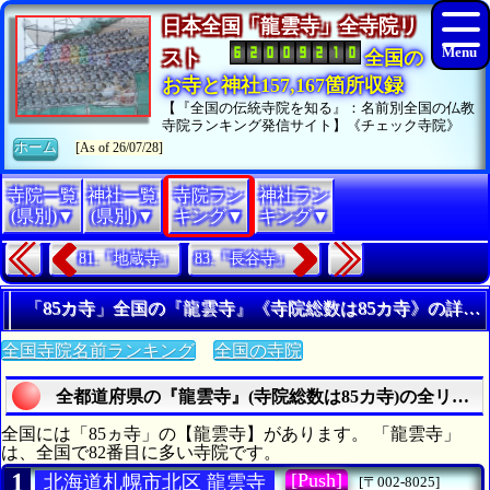
日本全国「龍雲寺」全寺院リ
スト
全国の
お寺と神社157,167箇所収録
【『全国の伝統寺院を知る』：名前別全国の仏教
寺院ランキング発信サイト】《チェック寺院》
ホーム
[As of 26/07/28]
寺院一覧
神社一覧
寺院ラン
神社ラン
(県別)▼
(県別)▼
キング▼
キング▼
81.『地蔵寺』
83.『長谷寺』
「85カ寺」全国の『龍雲寺』《寺院総数は85カ寺》の詳細
全国寺院名前ランキング
全国の寺院
全都道府県の『龍雲寺』(寺院総数は85カ寺)の全リスト
全国には「85ヵ寺」の【龍雲寺】があります。 「龍雲寺」
は、全国で82番目に多い寺院です。
1
[Push]
北海道札幌市北区 龍雲寺
[〒002-8025]