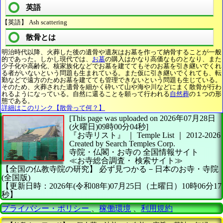
英語
【英語】 Ash scattering
散骨とは
明治時代以降、火葬した後の遺骨や遺灰はお墓を作って納骨することが一般
的であった。しかし現代では、
お墓
の購入はかなり高価なものとなり、また
少子化や高齢化、核家族化などでお墓を建ててもそのお墓を引き継いでくれ
る者がいないという問題も生まれている。また仮に引き継いでくれても、転
勤などで遠方のためお墓を建てても管理できないという問題も生じている。
そのため、火葬された遺骨を細かく砕いて山や海や川などにまく散骨が行わ
れるようになっている。自然に還ることを願って行われる
自然葬
の１つの形
態である。
詳細はこのリンク【散骨って何？】
[This page was uploaded on 2026年07月28日
(火曜日)09時00分04秒]
『お寺リスト』 ｜ Temple List
｜
2012-2026
Created by
Search Temples Corp.
寺院・仏閣・お寺の
全国情報サイト
≪お寺総合調査・
検索サイト≫
【全国の仏教寺院の研究】
必ず見つかる－日本のお寺・寺院
(全国版)
【更新日時：2026年(令和08年)07月25日（土曜日）10時06分17
秒】
プライバシー・ポリシー
、
稼働環境
、
利用規約