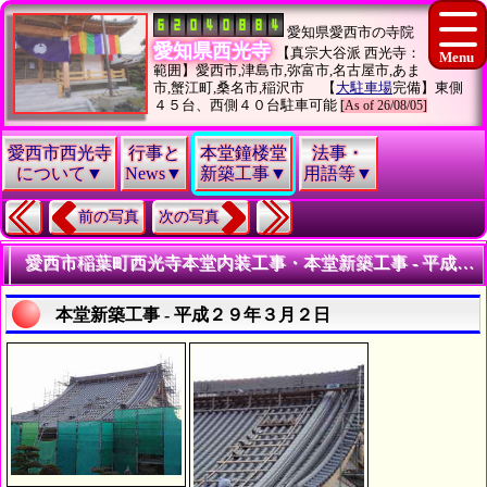
愛知県愛西市の寺院
愛知県西光寺
【真宗大谷派 西光寺：
範囲】愛西市,津島市,弥富市,名古屋市,あま
市,蟹江町,桑名市,稲沢市 【
大駐車場
完備】東側
４５台、西側４０台駐車可能
[As of 26/08/05]
愛西市西光寺
行事と
本堂鐘楼堂
法事・
について▼
News▼
新築工事▼
用語等▼
前の写真
次の写真
愛西市稲葉町西光寺本堂内装工事・本堂新築工事 - 平成２９年３月 - | 仏教寺院・仏閣建設工事手順
本堂新築工事 - 平成２９年３月２日