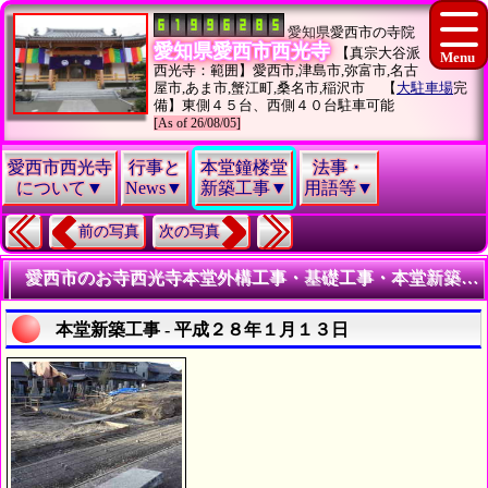
愛知県愛西市の寺院
愛知県愛西市西光寺
【真宗大谷派
西光寺：範囲】愛西市,津島市,弥富市,名古
屋市,あま市,蟹江町,桑名市,稲沢市 【
大駐車場
完
備】東側４５台、西側４０台駐車可能
[As of 26/08/05]
愛西市西光寺
行事と
本堂鐘楼堂
法事・
について▼
News▼
新築工事▼
用語等▼
前の写真
次の写真
愛西市のお寺西光寺本堂外構工事・基礎工事・本堂新築工事 - 平成２８年１月－６月 - | 仏教寺院・仏閣建設工事手順
本堂新築工事 - 平成２８年１月１３日