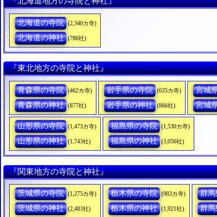
『北海道地方の寺院と神社』
北海道の寺院
(2,340カ寺)
北海道の神社
(786社)
『東北地方の寺院と神社』
青森県の寺院
岩手県の寺院
宮城
(462カ寺)
(635カ寺)
青森県の神社
岩手県の神社
宮城
(877社)
(866社)
山形県の寺院
福島県の寺院
(1,473カ寺)
(1,530カ寺)
山形県の神社
福島県の神社
(1,743社)
(3,056社)
『関東地方の寺院と神社』
茨城県の寺院
栃木県の寺院
群馬
(1,275カ寺)
(983カ寺)
茨城県の神社
栃木県の神社
群馬
(2,483社)
(1,921社)