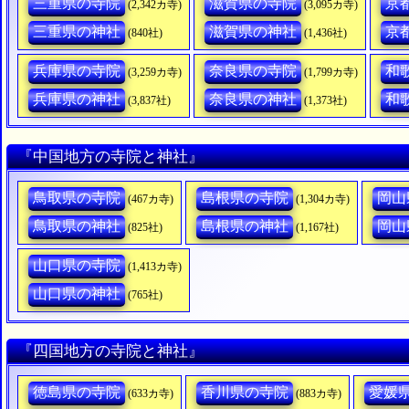
三重県の寺院
滋賀県の寺院
京
(2,342カ寺)
(3,095カ寺)
三重県の神社
滋賀県の神社
京
(840社)
(1,436社)
兵庫県の寺院
奈良県の寺院
和
(3,259カ寺)
(1,799カ寺)
兵庫県の神社
奈良県の神社
和
(3,837社)
(1,373社)
『中国地方の寺院と神社』
鳥取県の寺院
島根県の寺院
岡山
(467カ寺)
(1,304カ寺)
鳥取県の神社
島根県の神社
岡山
(825社)
(1,167社)
山口県の寺院
(1,413カ寺)
山口県の神社
(765社)
『四国地方の寺院と神社』
徳島県の寺院
香川県の寺院
愛媛
(633カ寺)
(883カ寺)