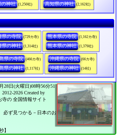
県の神社
高知県の神社
(1,250社)
(2,162社)
崎県の寺院
熊本県の寺院
(729カ寺)
(1,162カ寺)
崎県の神社
熊本県の神社
(1,314社)
(1,379社)
島県の寺院
沖縄県の寺院
(466カ寺)
(66カ寺)
島県の神社
沖縄県の神社
(1,117社)
(14社)
26年07月28日(火曜日)08時56分51
｜
2012-2026
Created by
お寺の
全国情報サイト
】
必ず見つかる－日本のお
6秒】