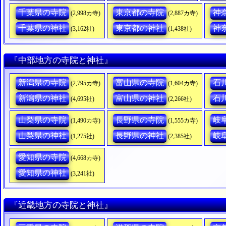
千葉県の寺院
東京都の寺院
神
(2,998カ寺)
(2,887カ寺)
千葉県の神社
東京都の神社
神
(3,162社)
(1,438社)
『中部地方の寺院と神社』
新潟県の寺院
富山県の寺院
石
(2,795カ寺)
(1,604カ寺)
新潟県の神社
富山県の神社
石
(4,695社)
(2,266社)
山梨県の寺院
長野県の寺院
岐
(1,490カ寺)
(1,555カ寺)
山梨県の神社
長野県の神社
岐
(1,275社)
(2,385社)
愛知県の寺院
(4,668カ寺)
愛知県の神社
(3,241社)
『近畿地方の寺院と神社』