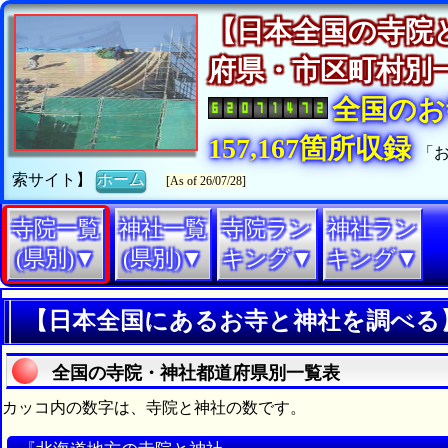
【日本全国の寺院
府県・市区町村
全国のお
157,167箇所収録
「
索サイト】
ホーム
[As of 26/07/28]
寺院一覧
神社一覧
寺院ラン
神社ラン
(県別)▼
(県別)▼
キング▼
キング▼
【日本全国にあるお寺と神社を調べる
全国の寺院・神社都道府県別一覧表
カッコ内の数字は、寺院と神社の数です。