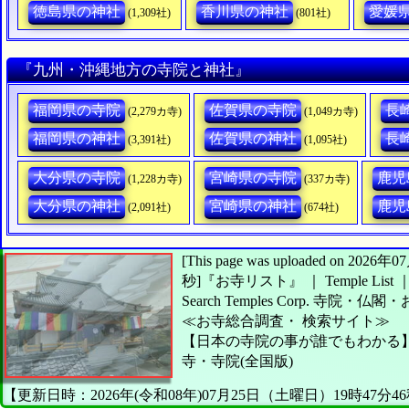
徳島県の神社
香川県の神社
愛媛
(1,309社)
(801社)
『九州・沖縄地方の寺院と神社』
福岡県の寺院
佐賀県の寺院
長
(2,279カ寺)
(1,049カ寺)
福岡県の神社
佐賀県の神社
長
(3,391社)
(1,095社)
大分県の寺院
宮崎県の寺院
鹿児
(1,228カ寺)
(337カ寺)
大分県の神社
宮崎県の神社
鹿児
(2,091社)
(674社)
[This page was uploaded on 20
秒]
『お寺リスト』 ｜ Temple List
Search Temples Corp.
寺院・仏閣・
≪お寺総合調査・
検索サイト≫
【日本の寺院の事が誰でもわかる
寺・寺院(全国版)
【更新日時：2026年(令和08年)07月25日（土曜日）19時47分4