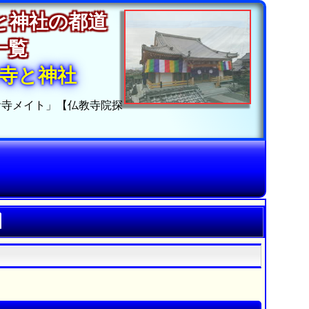
と神社の都道
別一覧
寺と神社
お寺メイト」【仏教寺院探
】