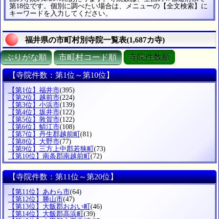
第18位です。個別に調べたい場合は、メニューの【全文検索】に
キーワードを入力してください。
福井県の市町村別寺院一覧表(1,687カ寺)
ぶりがな順
市町村コード順
寺院件数順
【寺院件数：第1位～第10位】
【第1位】福井市
(395)
【第2位】越前市
(224)
【第3位】小浜市
(139)
【第4位】坂井市
(122)
【第5位】敦賀市
(122)
【第6位】鯖江市
(108)
【第7位】丹生郡越前町
(81)
【第8位】大野市
(77)
【第9位】三方上中郡若狭町
(73)
【第10位】南条郡南越前町
(72)
【寺院件数：第11位～第20位】
【第11位】あわら市
(64)
【第12位】勝山市
(47)
【第13位】大飯郡おおい町
(46)
【第14位】大飯郡高浜町
(39)