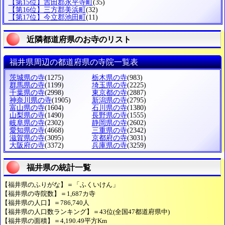
【第15位】吉田郡永平寺町
(35)
【第16位】三方郡美浜町
(32)
【第17位】今立郡池田町
(11)
近隣都道府県のお寺のリスト
福井県周辺の都道府県の寺院一覧表
茨城県の寺
(1275)
栃木県の寺
(983)
群馬県の寺
(1199)
埼玉県の寺
(2225)
千葉県の寺
(2998)
東京都の寺
(2887)
神奈川県の寺
(1905)
新潟県の寺
(2795)
富山県の寺
(1604)
石川県の寺
(1380)
山梨県の寺
(1490)
長野県の寺
(1555)
岐阜県の寺
(2302)
静岡県の寺
(2602)
愛知県の寺
(4668)
三重県の寺
(2342)
滋賀県の寺
(3095)
京都府の寺
(3031)
大阪府の寺
(3372)
兵庫県の寺
(3259)
福井県の統計一覧
【福井県のふりがな】＝「ふくいけん」
【福井県の寺院数】＝1,687カ寺
【福井県の人口】＝786,740人
【福井県の人口数ランキング】＝43位(全国47都道府県中)
【福井県の面積】＝4,190.49平方Km