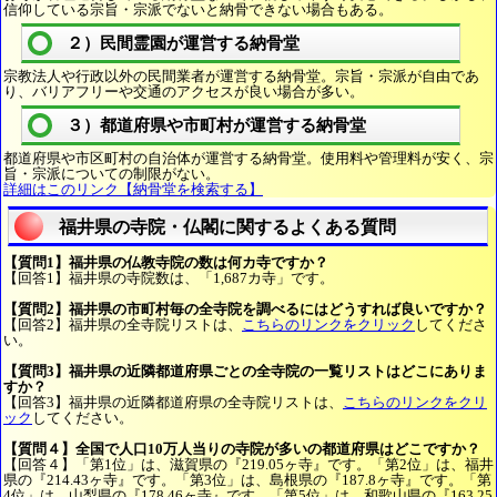
信仰している宗旨・宗派でないと納骨できない場合もある。
２）民間霊園が運営する納骨堂
宗教法人や行政以外の民間業者が運営する納骨堂。宗旨・宗派が自由であ
り、バリアフリーや交通のアクセスが良い場合が多い。
３）都道府県や市町村が運営する納骨堂
都道府県や市区町村の自治体が運営する納骨堂。使用料や管理料が安く、宗
旨・宗派についての制限がない。
詳細はこのリンク【納骨堂を検索する】
福井県の寺院・仏閣に関するよくある質問
【質問1】福井県の仏教寺院の数は何カ寺ですか？
【回答1】福井県の寺院数は、「1,687カ寺」です。
【質問2】福井県の市町村毎の全寺院を調べるにはどうすれば良いですか？
【回答2】福井県の全寺院リストは、
こちらのリンクをクリック
してくださ
い。
【質問3】福井県の近隣都道府県ごとの全寺院の一覧リストはどこにありま
すか？
【回答3】福井県の近隣都道府県の全寺院リストは、
こちらのリンクをクリ
ック
してください。
【質問４】全国で人口10万人当りの寺院が多いの都道府県はどこですか？
【回答４】「第1位」は、滋賀県の『219.05ヶ寺』です。「第2位」は、福井
県の『214.43ヶ寺』です。「第3位」は、島根県の『187.8ヶ寺』です。「第
4位」は、山梨県の『178.46ヶ寺』です。「第5位」は、和歌山県の『163.25