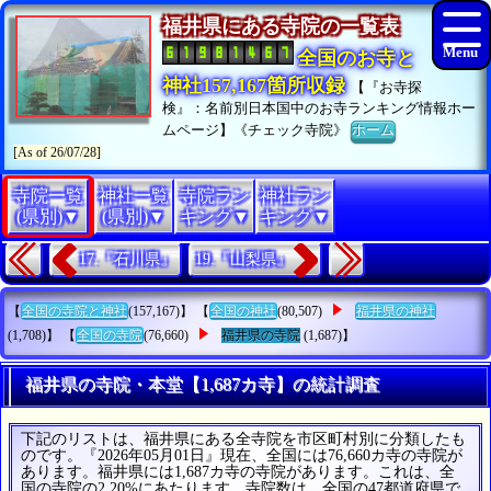
福井県にある寺院の一覧表
全国のお寺と
神社157,167箇所収録
【『お寺探
検』：名前別日本国中のお寺ランキング情報ホー
ムページ】《チェック寺院》
ホーム
[As of 26/07/28]
寺院一覧
神社一覧
寺院ラン
神社ラン
(県別)▼
(県別)▼
キング▼
キング▼
17.『石川県』
19.『山梨県』
【
全国の寺院と神社
(157,167)】 【
全国の神社
(80,507)
福井県の神社
(1,708)】 【
全国の寺院
(76,660)
福井県の寺院
(1,687)】
福井県の寺院・本堂【1,687カ寺】の統計調査
下記のリストは、福井県にある全寺院を市区町村別に分類したも
のです。『2026年05月01日』現在、全国には76,660カ寺の寺院が
あります。福井県には1,687カ寺の寺院があります。これは、全
国の寺院の2.20%にあたります。寺院数は、全国の47都道府県で