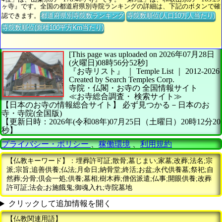
ヶ寺』です。全国の都道府県別寺院ランキングの詳細は、下記のボタンで確
認できます。
都道府県別寺院数ランキング
寺院数順位(人口10万人当たり)
寺院数順位(面積100平方Km当たり)
[This page was uploaded on 2026年07月28日
(火曜日)08時56分52秒]
『お寺リスト』 ｜ Temple List
｜
2012-2026
Created by
Search Temples Corp.
寺院・仏閣・お寺の
全国情報サイト
≪お寺総合調査・
検索サイト≫
【日本のお寺の情報総合サイト】
必ず見つかる－日本のお
寺・寺院(全国版)
【更新日時：2026年(令和08年)07月25日（土曜日）20時12分20
秒】
プライバシー・ポリシー
、
稼働環境
、
利用規約
【仏教キーワード】：埋葬許可証;散骨;墓じまい;家墓;改葬;法名;宗
派;宗旨;追善供養;仏法;月命日;納骨堂;終活;お盆;永代供養墓;祭祀;自
然葬;分骨;倶会一処;供養;墓相;樹木葬;僧侶派遣;仏事;開眼供養;改葬
許可証;法会;お施餓鬼;御魂入れ;寺院墓地
クリックして追加情報を開く
【仏教関連用語】