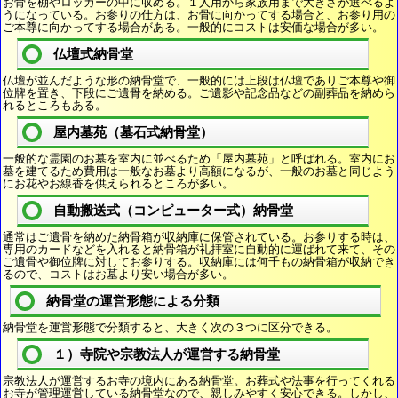
お骨を棚やロッカーの中に収める。１人用から家族用まで大きさが選べるよ
うになっている。お参りの仕方は、お骨に向かってする場合と、お参り用の
ご本尊に向かってする場合がある。一般的にコストは安価な場合が多い。
仏壇式納骨堂
仏壇が並んだような形の納骨堂で、一般的には上段は仏壇でありご本尊や御
位牌を置き、下段にご遺骨を納める。ご遺影や記念品などの副葬品を納めら
れるところもある。
屋内墓苑（墓石式納骨堂）
一般的な霊園のお墓を室内に並べるため「屋内墓苑」と呼ばれる。室内にお
墓を建てるため費用は一般なお墓より高額になるが、一般のお墓と同じよう
にお花やお線香を供えられるところが多い。
自動搬送式（コンピューター式）納骨堂
通常はご遺骨を納めた納骨箱が収納庫に保管されている。お参りする時は、
専用のカードなどを入れると納骨箱が礼拝室に自動的に運ばれて来て、その
ご遺骨や御位牌に対してお参りする。収納庫には何千もの納骨箱が収納でき
るので、コストはお墓より安い場合が多い。
納骨堂の運営形態による分類
納骨堂を運営形態で分類すると、大きく次の３つに区分できる。
１）寺院や宗教法人が運営する納骨堂
宗教法人が運営するお寺の境内にある納骨堂。お葬式や法事を行ってくれる
お寺が管理運営している納骨堂なので、親しみやすく安心できる。しかし、