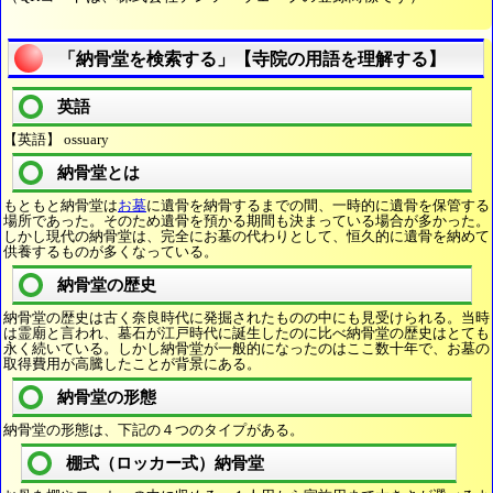
「納骨堂を検索する」【寺院の用語を理解する】
英語
【英語】 ossuary
納骨堂とは
もともと納骨堂は
お墓
に遺骨を納骨するまでの間、一時的に遺骨を保管する
場所であった。そのため遺骨を預かる期間も決まっている場合が多かった。
しかし現代の納骨堂は、完全にお墓の代わりとして、恒久的に遺骨を納めて
供養するものが多くなっている。
納骨堂の歴史
納骨堂の歴史は古く奈良時代に発掘されたものの中にも見受けられる。当時
は霊廟と言われ、墓石が江戸時代に誕生したのに比べ納骨堂の歴史はとても
永く続いている。しかし納骨堂が一般的になったのはここ数十年で、お墓の
取得費用が高騰したことが背景にある。
納骨堂の形態
納骨堂の形態は、下記の４つのタイプがある。
棚式（ロッカー式）納骨堂