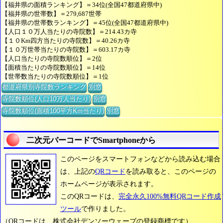
【福井県の面積ランキング】＝34位(全国47都道府県中)
【福井県の世帯数】＝279,687世帯
【福井県の世帯数ランキング】＝45位(全国47都道府県中)
【人口１０万人当たりの寺院数】＝214.43カ寺
【１０Km四方当たりの寺院数】＝40.26カ寺
【１０万世帯当たりの寺院数】＝603.17カ寺
【人口当たりの寺院数順位】＝2位
【面積当たりの寺院数順位】＝14位
【世帯数当たりの寺院数順位】＝1位
都道府県別寺院数ランキング
別窓
寺院数順位(人口10万人当たり)
別窓
寺院数順位(面積100平方Km当たり)
別窓
二次元バーコードでSmartphoneから
このページをスマートフォンなどから読み込む場合
は、上記の
QRコード
を読み取ると、このページの
ホームページが表示されます。
このQRコードは、
完全永久100%無料QRコード作成
ツール
で作りました。
（QRコードは、株式会社デンソーウェーブの登録商標です）