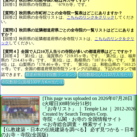
【質問1】秋田県の仏教寺院の数は何カ寺ですか？
【回答1】秋田県の寺院数は、「679カ寺」です。
【質問2】秋田県の市町村ごとの全寺院一覧表はどこにありますか？
【回答2】秋田県の全寺院リストは、
こちらのリンクをクリック
してくださ
い。
【質問3】秋田県の近隣都道府県ごとの全寺院の一覧リストはどこにありま
すか？
【回答3】秋田県の近隣都道府県の全寺院リストは、
こちらのリンクをクリ
ック
してください。
【質問４】全国で人口10万人当りの寺院が多いの都道府県はどこですか？
【回答４】「第1位」は、滋賀県の『219.05ヶ寺』です。「第2位」は、福井
県の『214.43ヶ寺』です。「第3位」は、島根県の『187.8ヶ寺』です。「第
4位」は、山梨県の『178.46ヶ寺』です。「第5位」は、和歌山県の『163.25
ヶ寺』です。全国の都道府県別寺院ランキングの詳細は、下記のボタンで確
認できます。
都道府県別寺院数ランキング
寺院数順位(人口10万人当たり)
寺院数順位(面積100平方Km当たり)
[This page was uploaded on 2026年07月28日
(火曜日)08時56分51秒]
『お寺リスト』 ｜ Temple List
｜
2012-2026
Created by
Search Temples Corp.
寺院・仏閣・お寺の
全国情報サイト
≪お寺総合調査・
検索サイト≫
【仏教建築・日本の伝統建築を調べる】
必ず見つかる－日本
のお寺・寺院(全国版)