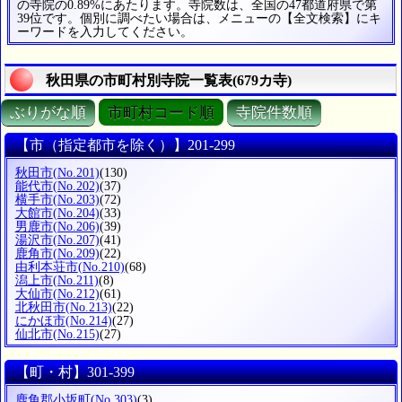
の寺院の0.89%にあたります。寺院数は、全国の47都道府県で第
39位です。個別に調べたい場合は、メニューの【全文検索】にキ
ーワードを入力してください。
秋田県の市町村別寺院一覧表(679カ寺)
ぶりがな順
市町村コード順
寺院件数順
【市（指定都市を除く）】201-299
秋田市
(No.201)
(130)
能代市
(No.202)
(37)
横手市
(No.203)
(72)
大館市
(No.204)
(33)
男鹿市
(No.206)
(39)
湯沢市
(No.207)
(41)
鹿角市
(No.209)
(22)
由利本荘市
(No.210)
(68)
潟上市
(No.211)
(8)
大仙市
(No.212)
(61)
北秋田市
(No.213)
(22)
にかほ市
(No.214)
(27)
仙北市
(No.215)
(27)
【町・村】301-399
鹿角郡小坂町
(No.303)
(3)