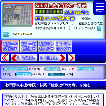
秋田県にある寺院の一覧表
全国のお寺と
神社157,167箇所収録
【『全国の
伝統寺院ランキングリスト』：名前別全国の仏教
寺院統計情報発信サイト】《チェック寺院》
ホ
ーム
[As of 26/07/28]
寺院一覧
神社一覧
寺院ラン
神社ラン
(県別)▼
(県別)▼
キング▼
キング▼
4.『宮城県』
6.『山形県』
【
全国の寺院と神社
(157,167)】 【
全国の神社
(80,507)
秋田県の神社
(1,138)】 【
全国の寺院
(76,660)
秋田県の寺院
(679)】
秋田県の仏教寺院・仏閣「総数は679カ寺」を知る
下記のリストは、秋田県にある全寺院を市区町村別に分類したも
のです。『2026年07月19日』現在、全国には76,660カ寺の寺院が
あります。秋田県には679カ寺の寺院があります。これは、全国