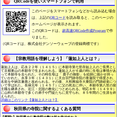
QRCodeを使いスマートフォンで利用
このページをスマートフォンなどから読み込む場合
は、上記の
QRコード
を読み取ると、このページの
ホームページが表示されます。
このQRコードは、
超高速QRCode作成Program
で作
りました。
（QRコードは、株式会社デンソーウェーブの登録商標です）
【宗教用語を理解しよう】「蓮如上人とは？」
蓮如上人は、応永２２年（１４１５）に本願寺第七世存如上人のご長男とし
て京都東山の本願寺で生まれられる。蓮如上人が６歳の時に生母は事情があ
って本願寺を去られた。その時生母は「 鹿子の御影」を絵師に描かせ持っ
ていかれた。永享３年（１４３１）に天台宗門跡寺院の青蓮院で得度され、
名前を中納言兼壽と改められる。その後、大和興福寺大乗院の門跡経覚につ
いて学ばれた。長禄元年（１４５７）に父の死去に伴い、本願寺第八世の留
主職を継承され、近江・北陸の教化につとめられる。明応８年（１４９９）
に山科の本願寺で多くの弟子や門徒たちに見守られ、８５年間のご生涯を終
えられた。
詳細はこのリンク【蓮如上人とは？】
秋田県の寺院に関するよくある質問