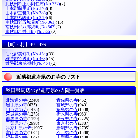
北秋田郡上小阿仁村
(No.327)
(2)
山本郡藤里町
(No.346)
(3)
山本郡三種町
(No.348)
(9)
山本郡八峰町
(No.349)
(6)
南秋田郡五城目町
(No.361)
(15)
南秋田郡八郎潟町
(No.363)
(2)
南秋田郡井川町
(No.366)
(2)
【町・村】401-499
仙北郡美郷町
(No.434)
(33)
雄勝郡羽後町
(No.463)
(15)
雄勝郡東成瀬村
(No.464)
(2)
近隣都道府県のお寺のリスト
秋田県周辺の都道府県の寺院一覧表
北海道の寺
(2340)
青森県の寺
(462)
岩手県の寺
(635)
宮城県の寺
(940)
山形県の寺
(1473)
福島県の寺
(1530)
茨城県の寺
(1275)
栃木県の寺
(983)
群馬県の寺
(1199)
埼玉県の寺
(2225)
千葉県の寺
(2998)
東京都の寺
(2887)
神奈川県の寺
(1905)
新潟県の寺
(2795)
富山県の寺
(1604)
石川県の寺
(1380)
福井県の寺
(1687)
山梨県の寺
(1490)