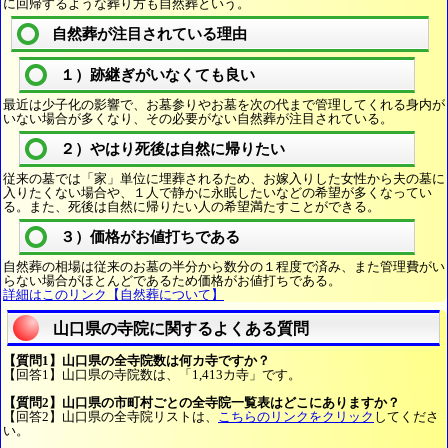
に回帰するような葬り方も自然葬という。
自然葬が注目されている理由
１）跡継ぎがいなくても良い
最近は少子化の影響で、お墓参りやお墓を次の代まで管理してくれる身内が
いない場合が多くなり、その必要がない自然葬が注目されている。
２）やはり死後は自然に帰りたい
従来の墓では「家」単位に埋葬されるため、お嫁入りした女性から夫の墓に
入りたくない場合や、１人で静かに永眠したいなどの希望が多くなってい
る。また、死後は自然に帰りたい人の希望満たすことができる。
３）価格がお値打ちである
自然葬の相場は従来のお墓の半分から数分の１程度で済み、また管理費がい
らない場合がほとんどであるため価格がお値打ちである。
詳細はこのリンク【自然葬について】
山口県の寺院に関するよくある質問
【質問1】山口県の全寺院数は何カ寺ですか？
【回答1】山口県の寺院数は、「1,413カ寺」です。
【質問2】山口県の市町村ごとの全寺院一覧表はどこにありますか？
【回答2】山口県の全寺院リストは、
こちらのリンクをクリック
してくださ
い。