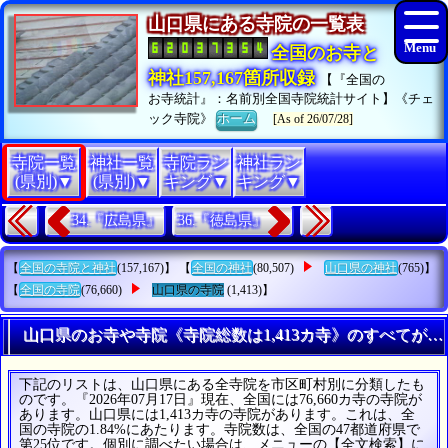
山口県にある寺院の一覧表
全国のお寺と
神社157,167箇所収録
【『全国の
お寺統計』：名前別全国寺院統計サイト】《チェ
ック寺院》
ホーム
[As of 26/07/28]
寺院一覧
神社一覧
寺院ラン
神社ラン
(県別)▼
(県別)▼
キング▼
キング▼
34.『広島県』
36.『徳島県』
【
全国の寺院と神社
(157,167)】 【
全国の神社
(80,507)
山口県の神社
(765)】
【
全国の寺院
(76,660)
山口県の寺院
(1,413)】
山口県のお寺や寺院《寺院総数は1,413カ寺》のすべてがわ
下記のリストは、山口県にある全寺院を市区町村別に分類したも
のです。『2026年07月17日』現在、全国には76,660カ寺の寺院が
あります。山口県には1,413カ寺の寺院があります。これは、全
国の寺院の1.84%にあたります。寺院数は、全国の47都道府県で
第25位です。個別に調べたい場合は、メニューの【全文検索】に