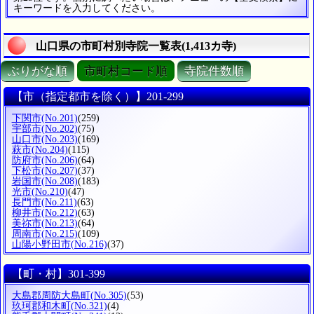
キーワードを入力してください。
山口県の市町村別寺院一覧表(1,413カ寺)
ぶりがな順
市町村コード順
寺院件数順
【市（指定都市を除く）】201-299
下関市
(No.201)
(259)
宇部市
(No.202)
(75)
山口市
(No.203)
(169)
萩市
(No.204)
(115)
防府市
(No.206)
(64)
下松市
(No.207)
(37)
岩国市
(No.208)
(183)
光市
(No.210)
(47)
長門市
(No.211)
(63)
柳井市
(No.212)
(63)
美祢市
(No.213)
(64)
周南市
(No.215)
(109)
山陽小野田市
(No.216)
(37)
【町・村】301-399
大島郡周防大島町
(No.305)
(53)
玖珂郡和木町
(No.321)
(4)