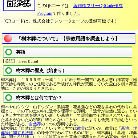
このQRコードは、
著作権フリーQRCode作成
Program
で作りました。
（QRコードは、株式会社デンソーウェーブの登録商標です）
「樹木葬について」【宗教用語を調査しよう】
英語
【英語】 Trees Burial
樹木葬の歴史（始まり）
樹木葬は、１９９９年（平成１１）に岩手県一関市にある大慈山祥雲寺（臨
済宗妙心寺派）のご住職である千坂げん峰氏が荒廃していた里山を樹木葬墓
地にしたのが始まりとされる。
樹木葬とは何ですか？
樹木や山ツツジ・山ドウダン・紫陽花・花菖蒲などの花を墓石の代わりに墓
標とし、その下の土の中に遺骨を埋葬する形態。「遺骨が自然に還る」とい
う考え方で自然を壊さない新しい墓地として環境面でも注目されている。ま
た墓石がないため宗教に縛られないことや、墓石よりも低費用で済むといっ
た特徴がある。
自然葬
の１つの形態である。
樹木葬は「自然に還す」という考え方では
散骨
に近いが、散骨は「
墓地、埋
葬等に関する法律
」の枠外で行われているのに対し、樹木葬は「墓地、埋葬
等に関する法律」によって許可された墓地で埋葬されるため完全に合法であ