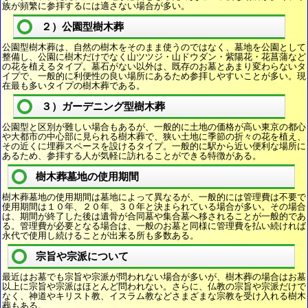
族が頻繁に参拝するには適さない場合が多い。
２）公園型樹木葬
公園型樹木葬は、自然の樹木をそのまま使うのではなく、墓地を公園として
整備し、公園に樹木だけでなく山ツツジ・山ドウダン・紫陽花・花菖蒲など
の花を植えるタイプ。墓石がない以外は、既存のお墓とあまり変わらないタ
イプで、一般的に利便性の良い場所にあるため参拝しやすいことが多い。現
在最も多いタイプの樹木葬である。
３）ガーデニング型樹木葬
公園型と区別が難しい場合もあるが、一般的に土地の価格が高い東京の都心
や大都市の中心部に見られる樹木葬で、狭い土地に季節の折々の花を植え、
その近くに埋葬スペースを設けるタイプ。一般的に駅から近い便利な場所に
あるため、参拝する人が気軽に訪れることができる特徴がある。
樹木葬墓地の使用期間
樹木葬墓地の使用期間は墓地によって異なるが、一般的には管理費は不要で
使用期間は１０年、２０年、３０年と決まられている場合が多い。その場合
は、期間が終了した後は遺骨が合同墓や集合墓へ移されることが一般的であ
る。管理費が必要となる場合は、一般のお墓と同様に管理費を払い続ければ
永代で使用し続けることが出来る所も多数ある。
宗旨や宗派について
最近はお墓でも宗旨や宗派が問われない場合が多いが、樹木葬の場合はお墓
以上に宗旨や宗派はほとんど問われない。さらに、仏教の宗旨や宗派だけで
なく、神道やキリスト教、イスラム教などさまざまな宗教を受け入れる樹木
葬もある。