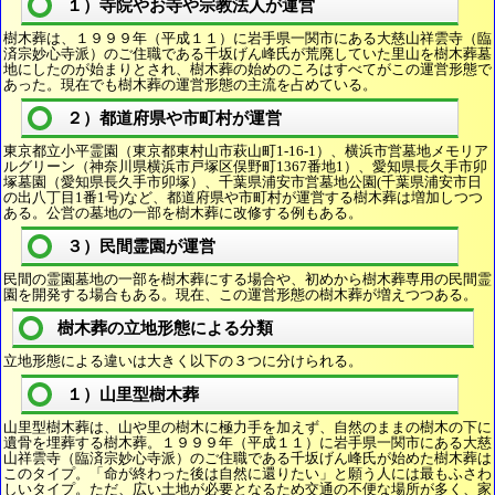
１）寺院やお寺や宗教法人が運営
樹木葬は、１９９９年（平成１１）に岩手県一関市にある大慈山祥雲寺（臨
済宗妙心寺派）のご住職である千坂げん峰氏が荒廃していた里山を樹木葬墓
地にしたのが始まりとされ、樹木葬の始めのころはすべてがこの運営形態で
あった。現在でも樹木葬の運営形態の主流を占めている。
２）都道府県や市町村が運営
東京都立小平霊園（東京都東村山市萩山町1-16-1）、横浜市営墓地メモリア
ルグリーン（神奈川県横浜市戸塚区俣野町1367番地1）、愛知県長久手市卯
塚墓園（愛知県長久手市卯塚）、千葉県浦安市営墓地公園(千葉県浦安市日
の出八丁目1番1号)など、都道府県や市町村が運営する樹木葬は増加しつつ
ある。公営の墓地の一部を樹木葬に改修する例もある。
３）民間霊園が運営
民間の霊園墓地の一部を樹木葬にする場合や、初めから樹木葬専用の民間霊
園を開発する場合もある。現在、この運営形態の樹木葬が増えつつある。
樹木葬の立地形態による分類
立地形態による違いは大きく以下の３つに分けられる。
１）山里型樹木葬
山里型樹木葬は、山や里の樹木に極力手を加えず、自然のままの樹木の下に
遺骨を埋葬する樹木葬。１９９９年（平成１１）に岩手県一関市にある大慈
山祥雲寺（臨済宗妙心寺派）のご住職である千坂げん峰氏が始めた樹木葬は
このタイプ。「命が終わった後は自然に還りたい」と願う人には最もふさわ
しいタイプ。ただ、広い土地が必要となるため交通の不便な場所が多く、家