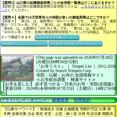
【質問3】山口県の近隣都道府県ごとの全寺院一覧表はどこにありますか？
【回答3】山口県の近隣都道府県の全寺院リストは、
こちらのリンクをクリ
ック
してください。
【質問４】全国で10万世帯当りの寺院が多いの都道府県はどこですか？
【回答４】「第1位」は、福井県の『603.17ヶ寺』です。「第2位」は、滋賀
県の『575.76ヶ寺』です。「第3位」は、島根県の『492.06ヶ寺』です。
「第4位」は、山梨県の『450.18ヶ寺』です。「第5位」は、富山県の
『410.05ヶ寺』です。全国の都道府県別寺院ランキングの詳細は、下記のボ
タンで確認できます。
都道府県別寺院数ランキング
寺院数順位(人口10万人当たり)
寺院数順位(面積100平方Km当たり)
[This page was uploaded on 2026年07月28日
(火曜日)08時56分52秒]
『お寺リスト』 ｜ Temple List
｜
2012-2026
Created by
Search Temples Corp.
寺院・仏閣・お寺の
全国情報サイト
≪お寺総合調査・
検索サイト≫
【お寺を楽しむ】
必ず見つかる－日本のお寺・寺院(全国版)
【更新日時：2026年(令和08年)07月25日（土曜日）14時27分08
秒】
プライバシー・ポリシー
、
稼働環境
、
利用規約
【仏教キーワード】：御魂抜き 法施 お施餓鬼 埋葬許可証 仏事 樹
木葬 追善供養 法会 祭祀 本堂・お堂・御々堂 分骨 年忌法要 開眼供