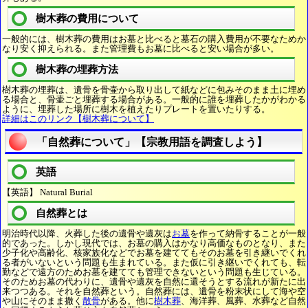
樹木葬の費用について
一般的には、樹木葬の費用はお墓と比べると墓石の購入費用が不要なためか
なり安く抑えられる。また管理費もお墓に比べると安い場合が多い。
樹木葬の埋葬方法
樹木葬の埋葬は、遺骨を骨壷から取り出して紙などに包みそのまま土に埋め
る場合と、骨壷ごと埋葬する場合がある。一般的に誰を埋葬したかがわかる
ように、埋葬した場所に樹木を植えたりプレートを置いたりする。
詳細はこのリンク【樹木葬について】
「自然葬について」【宗教用語を調査しよう】
英語
【英語】 Natural Burial
自然葬とは
明治時代以降、火葬した後の遺骨や遺灰は
お墓
を作って納骨することが一般
的であった。しかし現代では、お墓の購入はかなり高価なものとなり、また
少子化や高齢化、核家族化などでお墓を建ててもそのお墓を引き継いでくれ
る者がいないという問題も生まれている。また仮に引き継いでくれても、転
勤などで遠方のためお墓を建てても管理できないという問題も生じている。
そのためお墓の代わりに、遺骨や遺灰を自然に還そうとする流れが新たに出
来つつある。それを自然葬という。自然葬には、遺骨を粉末状にして海や空
や山にそのまま撒く
散骨
がある。他に
樹木葬
、海洋葬、風葬、水葬など自然