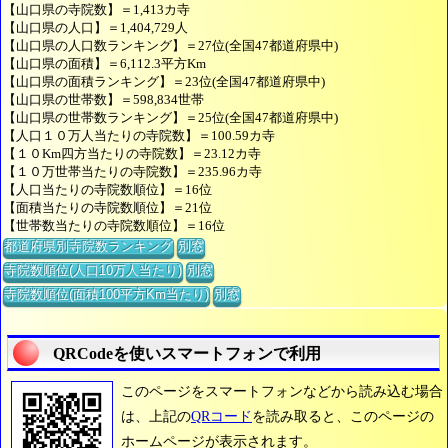
【山口県の寺院数】＝1,413カ寺
【山口県の人口】＝1,404,729人
【山口県の人口数ランキング】＝27位(全国47都道府県中)
【山口県の面積】＝6,112.3平方Km
【山口県の面積ランキング】＝23位(全国47都道府県中)
【山口県の世帯数】＝598,834世帯
【山口県の世帯数ランキング】＝25位(全国47都道府県中)
【人口１０万人当たりの寺院数】＝100.59カ寺
【１０Km四方当たりの寺院数】＝23.12カ寺
【１０万世帯当たりの寺院数】＝235.96カ寺
【人口当たりの寺院数順位】＝16位
【面積当たりの寺院数順位】＝21位
【世帯数当たりの寺院数順位】＝16位
都道府県別寺院数ランキング
別窓
寺院数順位(人口10万人当たり)
別窓
寺院数順位(面積100平方Km当たり)
別窓
QRCodeを使いスマートフォンで利用
このページをスマートフォンなどから読み込む場合
は、上記の
QRコード
を読み取ると、このページの
ホームページが表示されます。