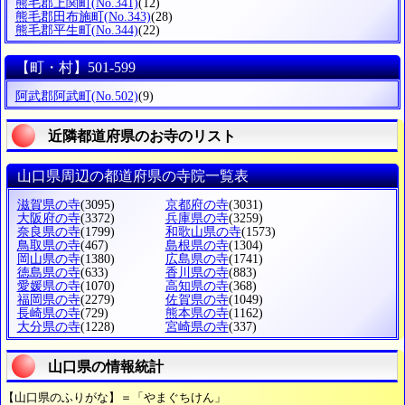
熊毛郡上関町
(No.341)
(12)
熊毛郡田布施町
(No.343)
(28)
熊毛郡平生町
(No.344)
(22)
【町・村】501-599
阿武郡阿武町
(No.502)
(9)
近隣都道府県のお寺のリスト
山口県周辺の都道府県の寺院一覧表
滋賀県の寺
(3095)
京都府の寺
(3031)
大阪府の寺
(3372)
兵庫県の寺
(3259)
奈良県の寺
(1799)
和歌山県の寺
(1573)
鳥取県の寺
(467)
島根県の寺
(1304)
岡山県の寺
(1380)
広島県の寺
(1741)
徳島県の寺
(633)
香川県の寺
(883)
愛媛県の寺
(1070)
高知県の寺
(368)
福岡県の寺
(2279)
佐賀県の寺
(1049)
長崎県の寺
(729)
熊本県の寺
(1162)
大分県の寺
(1228)
宮崎県の寺
(337)
山口県の情報統計
【山口県のふりがな】＝「やまぐちけん」