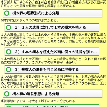
ると言える。そのため、樹木葬は各都道府県および市町村の地方公共団体の
許可をとった霊園や墓地に遺骨を埋葬する必要がある。
樹木葬の埋葬形式による分類
樹木葬には大きく３つの埋葬形式がある。
１）１人の遺骨に対して１本の樹木を植える
１人の遺骨に対して１本以上の樹木植えるため、本来の樹木葬の趣旨に最も
合致した埋葬形式である。ただ、１人１人の遺骨に対して樹木を植えるスペ
ースが必要なため、費用が高くなる傾向にあり、対応している墓地や霊園は
それほど多くない。
２）１本の樹木を植えた区画に個々の遺骨を別々に埋葬
１本の樹木を植えた大区画に、１人１人の遺骨を骨壺などに入れて個々の区
画に埋葬するタイプ。このタイプの樹木葬が一番多い。
３）複数人の遺骨を同じ区画に埋葬する
１つの納骨区画に複数の遺骨をまとめて共同で埋葬する。お墓の場合の合同
墓や集合墓に当たる。このタイプでは、複数の遺骨をまとめて納骨するた
め、埋葬後は遺骨を取り出すことが出来ません。このタイプの特徴は、上記
の２タイプよりも費用が安くなる傾向にある。
樹木葬の運営形態による分類
運営形態による違いは大きく以下の３つに分けられる。