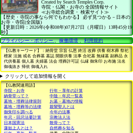
Created by
Search Temples Corp.
寺院・仏閣・お寺の
全国情報サイト
≪お寺総合調査・
検索サイト≫
【歴史・寺院の事なら何でもわかる】
必ず見つかる－日本の
お寺・寺院(全国版)
【更新日時：2026年(令和08年)07月27日（月曜日）13時45分19
秒】
プライバシー・ポリシー
、
稼働環境
、
利用規約
【仏教キーワード】：納骨堂 宗旨 仏恩 終活 改葬 供養 樹木葬 祭祀
檀家 法施 戒名 合葬墓 墓誌 開眼供養 法事 合祀墓 無縁墓 副葬品 永
代供養墓 個人墓 夫婦墓 法会 埋葬許可証 仏縁 御朱印 お布施 法名
御魂抜き 帰依 御魂入れ
クリックして追加情報を開く
【仏教関連用語】
寺院・お寺
行年・享年の計算
納骨堂って？
中陰・年忌一覧表
墓地・埋葬法律規則
お墓・墓地の情報
墓地・埋葬等の法律
親鸞聖人とは
御朱印を調べる
今年の法事
年忌・回忌法要計算
宗教法人法
日本国憲法
散骨って？
蓮如上人とは？
自然葬を知る