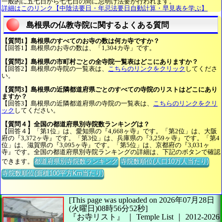
一般的に五七日から七七日の間に忌明け法要が行われます。
詳細はこのリンク【中陰法要日・年忌法要日自動計算・早見表を学ぶ】
島根県の仏教寺院に関するよくある質問
【質問1】島根県のすべてのお寺の数は何カ寺ですか？
【回答1】島根県のお寺の数は、「1,304カ寺」です。
【質問2】島根県の市町村ごとの全寺院一覧表はどこにありますか？
【回答2】島根県の寺院の一覧表は、
こちらのリンクをクリック
してくださ
い。
【質問3】島根県の近隣都道府県ごとのすべての寺院のリストはどこにあり
ますか？
【回答3】島根県の近隣都道府県の寺院の一覧表は、
こちらのリンクをクリ
ック
してください。
【質問４】全国の都道府県別寺院数ランキングは？
【回答４】「第1位」は、愛知県の『4,668ヶ寺』です。「第2位」は、大阪
府の『3,372ヶ寺』です。「第3位」は、兵庫県の『3,259ヶ寺』です。「第4
位」は、滋賀県の『3,095ヶ寺』です。「第5位」は、京都府の『3,031ヶ
寺』です。全国の都道府県別寺院ランキングの詳細は、下記のボタンで確認
できます。
都道府県別寺院数ランキング
寺院数順位(人口10万人当たり)
寺院数順位(面積100平方Km当たり)
[This page was uploaded on 2026年07月28日
(火曜日)08時56分52秒]
『お寺リスト』 ｜ Temple List
｜
2012-2026