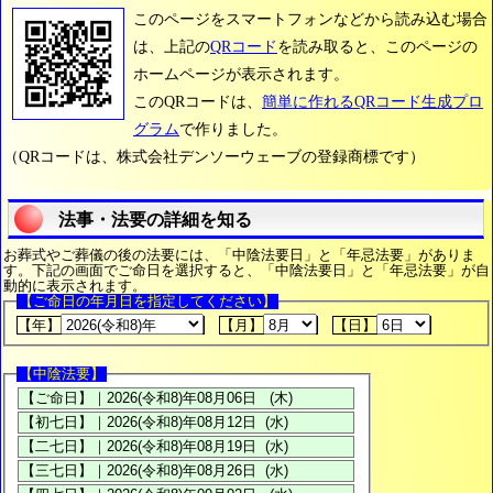
このページをスマートフォンなどから読み込む場合
は、上記の
QRコード
を読み取ると、このページの
ホームページが表示されます。
このQRコードは、
簡単に作れるQRコード生成プロ
グラム
で作りました。
（QRコードは、株式会社デンソーウェーブの登録商標です）
法事・法要の詳細を知る
お葬式やご葬儀の後の法要には、「中陰法要日」と「年忌法要」がありま
す。下記の画面でご命日を選択すると、「中陰法要日」と「年忌法要」が自
動的に表示されます。
【ご命日の年月日を指定してください】
【年】
【月】
【日】
【中陰法要】