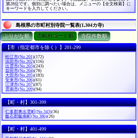
第28位です。個別に調べたい場合は、メニューの【全文検索】に
キーワードを入力してください。
島根県の市町村別寺院一覧表(1,304カ寺)
ぶりがな順
市町村コード順
寺院件数順
【市（指定都市を除く）】201-299
松江市
(No.201)
(172)
浜田市
(No.202)
(116)
出雲市
(No.203)
(243)
益田市
(No.204)
(78)
大田市
(No.205)
(183)
安来市
(No.206)
(61)
江津市
(No.207)
(87)
雲南市
(No.209)
(94)
【町・村】301-399
仁多郡奥出雲町
(No.343)
(36)
飯石郡飯南町
(No.386)
(26)
【町・村】401-499