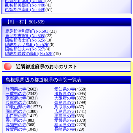
邑智郡川本町
(No.441)
(22)
邑智郡美郷町
(No.448)
(41)
邑智郡邑南町
(No.449)
(51)
【町・村】501-599
鹿足郡津和野町
(No.501)
(31)
鹿足郡吉賀町
(No.505)
(22)
隠岐郡海士町
(No.525)
(10)
隠岐郡西ノ島町
(No.526)
(8)
隠岐郡知夫村
(No.527)
(4)
隠岐郡隠岐の島町
(No.528)
(19)
近隣都道府県のお寺のリスト
島根県周辺の都道府県の寺院一覧表
静岡県の寺
(2602)
愛知県の寺
(4668)
三重県の寺
(2342)
滋賀県の寺
(3095)
京都府の寺
(3031)
大阪府の寺
(3372)
兵庫県の寺
(3259)
奈良県の寺
(1799)
和歌山県の寺
(1573)
鳥取県の寺
(467)
岡山県の寺
(1380)
広島県の寺
(1741)
山口県の寺
(1413)
徳島県の寺
(633)
香川県の寺
(883)
愛媛県の寺
(1070)
高知県の寺
(368)
福岡県の寺
(2279)
佐賀県の寺
(1049)
長崎県の寺
(729)