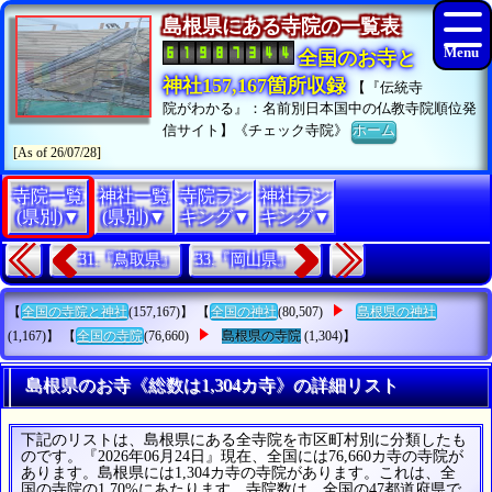
島根県にある寺院の一覧表
全国のお寺と
神社157,167箇所収録
【『伝統寺
院がわかる』：名前別日本国中の仏教寺院順位発
信サイト】《チェック寺院》
ホーム
[As of 26/07/28]
寺院一覧
神社一覧
寺院ラン
神社ラン
(県別)▼
(県別)▼
キング▼
キング▼
31.『鳥取県』
33.『岡山県』
【
全国の寺院と神社
(157,167)】 【
全国の神社
(80,507)
島根県の神社
(1,167)】 【
全国の寺院
(76,660)
島根県の寺院
(1,304)】
島根県のお寺《総数は1,304カ寺》の詳細リスト
下記のリストは、島根県にある全寺院を市区町村別に分類したも
のです。『2026年06月24日』現在、全国には76,660カ寺の寺院が
あります。島根県には1,304カ寺の寺院があります。これは、全
国の寺院の1.70%にあたります。寺院数は、全国の47都道府県で